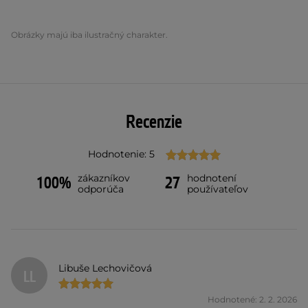
Obrázky majú iba ilustračný charakter.
Recenzie
Hodnotenie: 5
zákazníkov
hodnotení
100%
27
odporúča
používateľov
Libuše Lechovičová
LL
Hodnotené: 2. 2. 2026