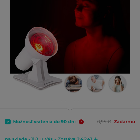
Možnosť vrátenia do 90 dní
0,95 €
Zadarmo
na sklade - 11.8. u Vás
-
Zostáva 2:46:41