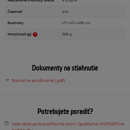
Nastavenie intenzity svetla
4 stupne
Časovač
áno
Rozmery
v17 x š11 x d18 cm
Hmotnosť (g)
388 g
Dokumenty na stiahnutie
Návod na používanie (.pdf)
Potrebujete poradiť?
Vaša dostupná posilňovňa snov! Spúšťame inSPORTline