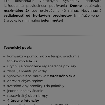
Pre dosiahnutie viditeľných výsledkov, dodržujte
každodennú pravidelnosť používania.
Denne
používajte
maximálne 2x
bez prekročenia 40 minút. Nevyhnutná
vzdialenosť od horľavých predmetov
k infračervenej
žiarovke je minimálne
jeden meter
!
Technický popis:
kompaktný pomocník pre terapiu svetlom a
fotobiomoduláciu
urýchľuje prirodzené regeneračné procesy
zlepšuje kvalitu pokožky
vysokokvalitná žiarovka z
tvrdeného skla
ohrev suchým teplom
svetelné vlny prenikajú do pokožky
jednoduché ovládanie
nastaviteľný sklon lampy
4 úrovne intenzity