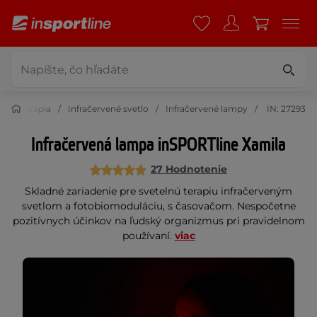
telná terapia
Infračervené svetlo
Infračervené lampy
IN: 27293
Infračervená lampa inSPORTline Xamila
27 Hodnotenie
Skladné zariadenie pre svetelnú terapiu infračerveným
svetlom a fotobiomoduláciu, s časovačom. Nespočetne
pozitívnych účinkov na ľudský organizmus pri pravidelnom
používaní.
viac