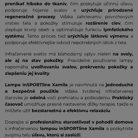
prenikať hlboko do tkanív
, čím poskytuje účinnú úľavu,
podporuje hojenie svalov a
urýchľuje prirodzené
regeneračné procesy
. Vďaka zahrievaniu povrchových
vrstiev tela a pokožky stimuluje
rozšírenie ciev
, čím
zlepšuje krvný obeh a optimalizuje funkciu
lymfatického
systému
. Tento proces tiež
urýchľuje látkovú výmenu
a
podporuje efektívnejšie odvod nepotrebných látok z tela.
Infračervené svetlo má blahodarný vplyv nielen
na svaly,
ale aj na stav pokožky
. Pravidelné používanie lampy
napomáha
uvoľňovaniu svalov, prekrveniu pokožky a
zlepšeniu jej kvality
.
Lampa inSPORTline Xamila
je navrhnutá na
jednoduché
a bezpečné použitie
. Vďaka tvrdenej infračervenej
žiarovke je
odolná
voči prehriatiu a poškodeniu.
Praktický
časovač
umožňuje presné nastavenie dĺžky terapie, takže si
môžete užiť
bezstarostnú a efektívnu relaxáciu
.
Doprajte si
profesionálnu starostlivosť v pohodlí domova
s infračervenou
lampou inSPORTline Xamila
a poskytnite
svojmu telu
úľavu, ktorú si zaslúži
.