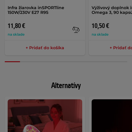
Infra žiarovka inSPORTline
Výživový doplnok 
150W/230V E27 R95
Omega 3, 90 kaps
11,80 €
10,50 €
na sklade
na sklade
+ Pridať do košíka
+ Pridať d
Alternatívy