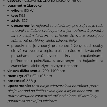
časovač
- časové nastavenie 10/30/40 minút
parametre žiarovky:
výkon:
150 W
typ:
R95
závit:
E27
upozornenie:
nejedná sa o lekársky prístroj, nie je teda
vhodný na liečbu svalových a iných ochorení; poraďte
sa so svojím lekárom v prípade, že máte existujúce
zdravotné problémy alebo užívate lieky
produkt nie je vhodný pre tehotné ženy, deti, osoby
citlivé na svetlo a teplo, trpiace nádormi, krvácaním,
poruchami zrážanlivosti krvi, popáleninami,
poškodenou pokožkou, s otvorenými a hojacimi sa
zraneniami, alebo zlým krvným obehom
vlnová dĺžka svetla:
700 -1400 nm
rozmery:
v17 x š11 x d18 cm
hmotnosť:
388 g
upozornenie:
toto nie je zdravotnícka pomôcka, preto
nie je vhodná na liečbu svalových a iných ochorení - ak
máte existujúce zdravotné ťažkosti alebo užívate lieky,
poraďte sa so svojím lekárom.