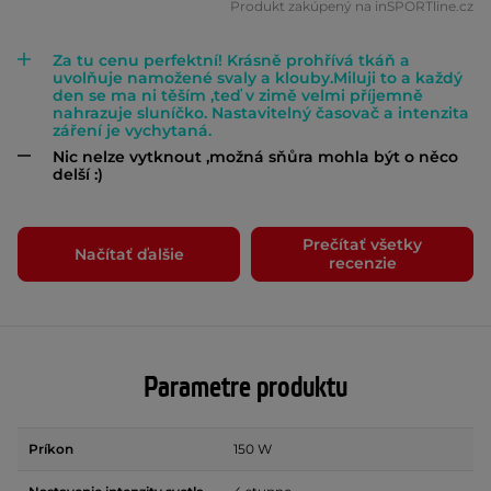
Produkt zakúpený na inSPORTline.cz
Za tu cenu perfektní! Krásně prohřívá tkáň a
uvolňuje namožené svaly a klouby.Miluji to a každý
den se ma ni těším ,teď v zimě velmi příjemně
nahrazuje sluníčko. Nastavitelný časovač a intenzita
záření je vychytaná.
Nic nelze vytknout ,možná sňůra mohla být o něco
delší :)
Prečítať všetky
Načítať ďalšie
recenzie
Parametre produktu
Príkon
150 W