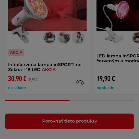
AKCIA
LED lampa inSPORT
červeným a modr
Infračervená lampa inSPORTline
Zelara - 18 LED
AKCIA
30,90 €
19,90 €
35,90 €
na sklade
na sklade
Porovnať tieto produkty