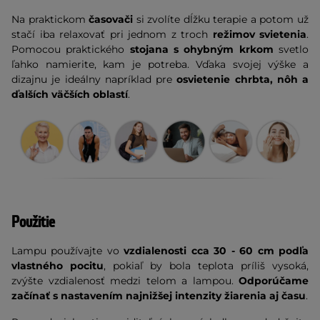
Na praktickom
časovači
si zvolíte dĺžku terapie a potom už
stačí iba relaxovať pri jednom z troch
režimov svietenia
.
Pomocou praktického
stojana s ohybným krkom
svetlo
ľahko namierite, kam je potreba. Vďaka svojej výške a
dizajnu je ideálny napríklad pre
osvietenie chrbta, nôh a
ďalších väčších oblastí
.
Použitie
Lampu používajte vo
vzdialenosti cca 30 - 60 cm podľa
vlastného pocitu
, pokiaľ by bola teplota príliš vysoká,
zvýšte vzdialenosť medzi telom a lampou.
Odporúčame
začínať s nastavením najnižšej intenzity žiarenia aj času
.