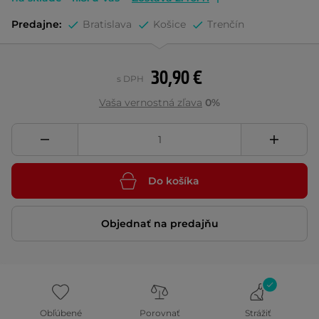
Predajne:
Bratislava
Košice
Trenčín
30,90 €
s DPH
Vaša vernostná zľava
0%
Do košíka
Objednať na predajňu
Obľúbené
Porovnať
Strážiť