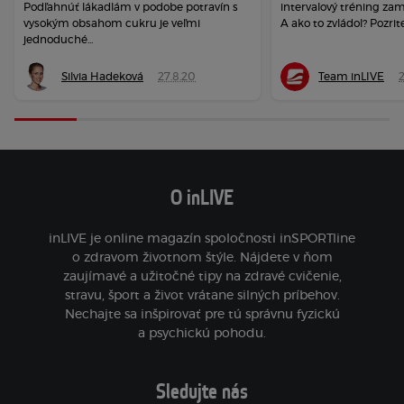
Podľahnúť lákadlám v podobe potravín s
intervalový tréning zam
vysokým obsahom cukru je veľmi
A ako to zvládol? Pozrite 
jednoduché...
Silvia Hadeková
27.8.20
Team inLIVE
2
O inLIVE
inLIVE je online magazín spoločnosti inSPORTline
o zdravom životnom štýle. Nájdete v ňom
zaujímavé a užitočné tipy na zdravé cvičenie,
stravu, šport a život vrátane silných príbehov.
Nechajte sa inšpirovať pre tú správnu fyzickú
a psychickú pohodu.
Sledujte nás