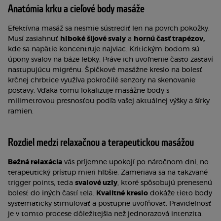
Anatómia krku a cieľové body masáže
Efektívna masáž sa nesmie sústrediť len na povrch pokožky.
Musí zasiahnuť
hlboké šijové svaly
a
hornú časť trapézov,
kde sa napätie koncentruje najviac. Kritickým bodom sú
úpony svalov na báze lebky. Práve ich uvoľnenie často zastaví
nastupujúcu migrénu. Špičkové masážne kreslo na bolesť
krčnej chrbtice využíva pokročilé senzory na skenovanie
postavy. Vďaka tomu lokalizuje masážne body s
milimetrovou presnosťou podľa vašej aktuálnej výšky a šírky
ramien.
Rozdiel medzi relaxačnou a terapeutickou masážou
Bežná relaxácia
vás príjemne upokojí po náročnom dni, no
terapeutický prístup mieri hlbšie. Zameriava sa na takzvané
trigger points, teda
svalové uzly
, ktoré spôsobujú prenesenú
bolesť do iných častí tela.
Kvalitné kreslo
dokáže tieto body
systematicky stimulovať a postupne uvoľňovať. Pravidelnosť
je v tomto procese dôležitejšia než jednorazová intenzita.