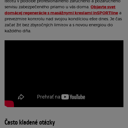
istotu v podobe profesionálneho záručného a pozáručného
servisu zabezpečeného priamo u vás doma.
Objavte svet
domácej regenerácie s masážnymi kreslami inSPORTline
a
prevezmite kontrolu nad svojou kondíciou ešte dnes. Je čas
začať žiť bez zbytočných limitov a s novou energiou do
každého dňa.
Často kladené otázky