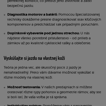
perfektnej kondícii, čo predĺži jeho životnosť a zaistí
bezpečnú jazdu.
Diagnostika motorov a batérií:
Pomocou špecializovanej
techniky dokážeme presne diagnostikovať stav kľúčových
komponentov a predchádzať tak prípadným poruchám.
Doplnkové vybavenie pod jednou strechou:
U nás
nájdete všetko potrebné príslušenstvo – od prilieb a
zámkov až po kvalitné cyklistické tašky a oblečenie.
Vyskúšajte si jazdu na vlastnej koži
Teória je jedna vec, ale skutočný pocit z jazdy je
nenahraditeľný. Preto vám dávame možnosť vyskúšať si
rôzne modely na vlastnej koži.
Možnosť testovania:
V našich predajniach si môžete
otestovať rôzne typy pohonov a geometrie rámov, aby ste
si boli istí, že vaša voľba je tá správna.