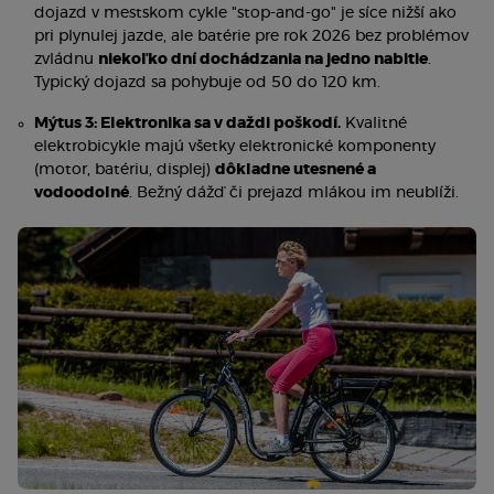
dojazd v mestskom cykle "stop-and-go" je síce nižší ako
pri plynulej jazde, ale batérie pre rok 2026 bez problémov
zvládnu
niekoľko dní dochádzania na jedno nabitie
.
Typický dojazd sa pohybuje od 50 do 120 km.
Mýtus 3: Elektronika sa v daždi poškodí.
Kvalitné
elektrobicykle majú všetky elektronické komponenty
(motor, batériu, displej)
dôkladne utesnené a
vodoodolné
. Bežný dážď či prejazd mlákou im neublíži.