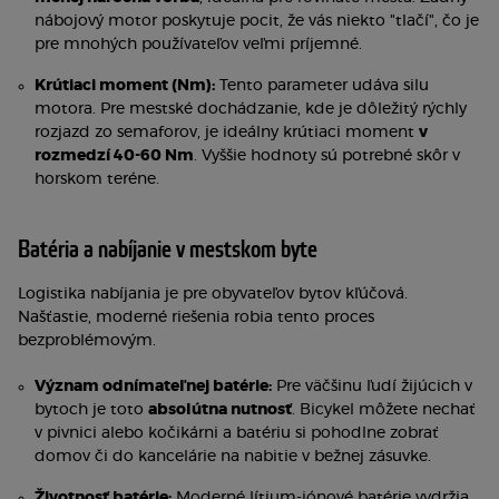
nábojový motor poskytuje pocit, že vás niekto "tlačí", čo je
pre mnohých používateľov veľmi príjemné.
Krútiaci moment (Nm):
Tento parameter udáva silu
motora. Pre mestské dochádzanie, kde je dôležitý rýchly
rozjazd zo semaforov, je ideálny krútiaci moment
v
rozmedzí 40-60 Nm
. Vyššie hodnoty sú potrebné skôr v
horskom teréne.
Batéria a nabíjanie v mestskom byte
Logistika nabíjania je pre obyvateľov bytov kľúčová.
Našťastie, moderné riešenia robia tento proces
bezproblémovým.
Význam odnímateľnej batérie:
Pre väčšinu ľudí žijúcich v
bytoch je toto
absolútna nutnosť
. Bicykel môžete nechať
v pivnici alebo kočikárni a batériu si pohodlne zobrať
domov či do kancelárie na nabitie v bežnej zásuvke.
Životnosť batérie:
Moderné lítium-iónové batérie vydržia