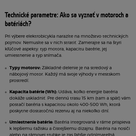
Technické parametre: Ako sa vyznať v motoroch a
batériách?
Pri výbere elektrobicykla narazíte na množstvo technických
pojmov. Nemusíte sa v nich stratiť. Zamerajte sa na štyri
kľúčové aspekty: typ motora, kapacitu batérie, jej
umiestnenie a typ snímača.
Typy motorov:
Základné delenie je na stredový a
nábojový motor. Každý má svoje výhody v mestskom
prostredí.
Kapacita batérie (Wh):
Udáva, koľko energie batéria
dokáže uskladniť. Pre dennú trasu 15 km (tam a späť) vám
postačí batéria s kapacitou okolo 400-500 Wh, ktorá
poskytne dostatočnú rezervu aj na niekoľko dní.
Umiestnenie batérie:
Batéria integrovaná v ráme prispieva
k lepšiemu ťažisku a čistejšiemu dizajnu. Batéria na nosiči
alebo na rámovej trubke je zas ľahšie odnímateľná.