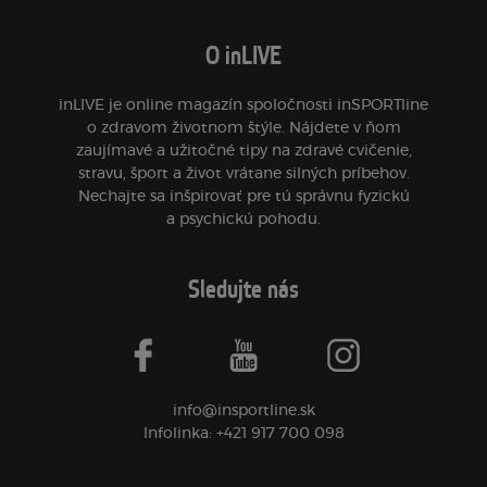
O inLIVE
inLIVE je online magazín spoločnosti inSPORTline
o zdravom životnom štýle. Nájdete v ňom
zaujímavé a užitočné tipy na zdravé cvičenie,
stravu, šport a život vrátane silných príbehov.
Nechajte sa inšpirovať pre tú správnu fyzickú
a psychickú pohodu.
Sledujte nás
facebook
youtube
instagram
info@insportline.sk
Infolinka: +421 917 700 098