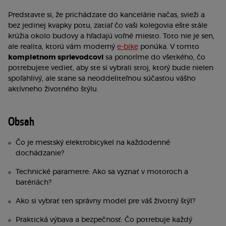
Predstavte si, že prichádzate do kancelárie načas, svieži a
bez jedinej kvapky potu, zatiaľ čo vaši kolegovia ešte stále
krúžia okolo budovy a hľadajú voľné miesto. Toto nie je sen,
ale realita, ktorú vám moderný
e-bike
ponúka. V tomto
kompletnom sprievodcovi
sa ponoríme do všetkého, čo
potrebujete vedieť, aby ste si vybrali stroj, ktorý bude nielen
spoľahlivý, ale stane sa neoddeliteľnou súčasťou vášho
aktívneho životného štýlu.
Obsah
Čo je mestský elektrobicykel na každodenné
dochádzanie?
Technické parametre: Ako sa vyznať v motoroch a
batériách?
Ako si vybrať ten správny model pre váš životný štýl?
Praktická výbava a bezpečnosť: Čo potrebuje každý