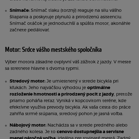
Snímače:
Snímač tlaku (torzný) reaguje na silu vášho
šliapania a poskytuje plynulú a prirodzenú asistenciu.
Snímač otáčok je jednoduchší a spúšťa motor, akonáhle
začnete pedálovať.
Motor: Srdce vášho mestského spoločníka
Výber motora zásadne ovplyvní váš zážitok z jazdy. V meste
sa stretnete hlavne s dvoma typmi.
Stredový motor:
Je umiestnený v strede bicykla pri
kľukách. Jeho najväčšou výhodou je
optimálne
rozloženie hmotnosti a prirodzený pocit z jazdy
, pretože
priamo poháňa reťaz. Vyniká v kopcovitom teréne, kde
efektívne využíva prevody bicykla. Ak vaša cesta do práce
zahŕňa strmé stúpania, stredový pohon je jasná voľba.
Nábojový motor:
Nachádza sa v strede predného alebo
zadného kolesa. Je to
cenovo dostupnejšia a servisne
menej náročná voľba
, ideálna pre rovinaté mestá. Zadný