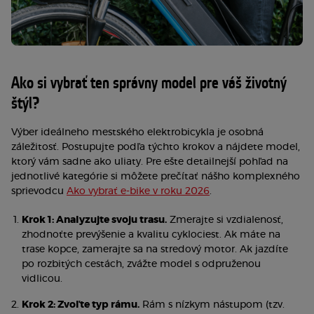
Ako si vybrať ten správny model pre váš životný
štýl?
Výber ideálneho mestského elektrobicykla je osobná
záležitosť. Postupujte podľa týchto krokov a nájdete model,
ktorý vám sadne ako uliaty. Pre ešte detailnejší pohľad na
jednotlivé kategórie si môžete prečítať nášho komplexného
sprievodcu
Ako vybrať e-bike v roku 2026
.
Krok 1: Analyzujte svoju trasu.
Zmerajte si vzdialenosť,
zhodnoťte prevýšenie a kvalitu cyklociest. Ak máte na
trase kopce, zamerajte sa na stredový motor. Ak jazdíte
po rozbitých cestách, zvážte model s odpruženou
vidlicou.
Krok 2: Zvoľte typ rámu.
Rám s nízkym nástupom (tzv.