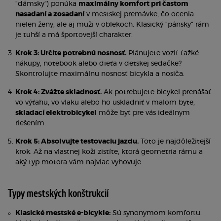
"dámsky") ponúka
maximálny komfort pri častom
nasadaní a zosadaní
v mestskej premávke, čo ocenia
nielen ženy, ale aj muži v oblekoch. Klasický "pánsky" rám
je tuhší a má športovejší charakter.
Krok 3: Určite potrebnú nosnosť.
Plánujete voziť ťažké
nákupy, notebook alebo dieťa v detskej sedačke?
Skontrolujte maximálnu nosnosť bicykla a nosiča.
Krok 4: Zvážte skladnosť.
Ak potrebujete bicykel prenášať
vo výťahu, vo vlaku alebo ho uskladniť v malom byte,
skladací elektrobicykel
môže byť pre vás ideálnym
riešením.
Krok 5: Absolvujte testovaciu jazdu.
Toto je najdôležitejší
krok. Až na vlastnej koži zistíte, ktorá geometria rámu a
aký typ motora vám najviac vyhovuje.
Typy mestských konštrukcií
Klasické mestské e-bicykle:
Sú synonymom komfortu.