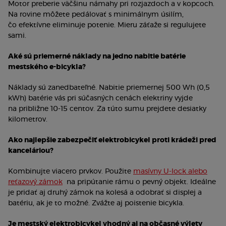
Motor preberie väčšinu námahy pri rozjazdoch a v kopcoch.
Na rovine môžete pedálovať s minimálnym úsilím,
čo efektívne eliminuje potenie. Mieru záťaže si regulujete
sami.
Aké sú priemerné náklady na jedno nabitie batérie
mestského e-bicykla?
Náklady sú zanedbateľné. Nabitie priemernej 500 Wh (0,5
kWh) batérie vás pri súčasných cenách elektriny vyjde
na približne 10-15 centov. Za túto sumu prejdete desiatky
kilometrov.
Ako najlepšie zabezpečiť elektrobicykel proti krádeži pred
kanceláriou?
Kombinujte viacero prvkov. Použite
masívny U-lock alebo
reťazový zámok
na pripútanie rámu o pevný objekt. Ideálne
je pridať aj druhý zámok na kolesá a odobrať si displej a
batériu, ak je to možné. Zvážte aj poistenie bicykla.
Je mestský elektrobicykel vhodný aj na občasné výlety