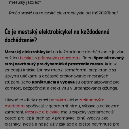
mestský jazdec?
Prečo staviť na mestské elektrobicykle od inSPORTline?
Čo je mestský elektrobicykel na každodenné
dochádzanie?
Mestský elektrobicykel
na každodenné dochádzanie je viac
než len
bicykel
s
prídavným motorom
. Je to
špecializovaný
stroj navrhnutý pre dynamické prostredie mesta
, kde sa
striedajú krátke šprinty medzi semaformi, prepletanie sa
úzkymi uličkami a občasné prekonávanie mestských
stúpaní. Jeho
konštrukcia a výbava
sú optimalizované pre
komfort, bezpečnosť a efektivitu v urbanizovanej džungli.
Hlavné rozdiely oproti
horským
alebo
trekingovým
modelom
spočívajú v geometrii rámu, výbave a celkovom
zameraní.
Mestské e-bicykle
majú typicky vzpriamenejší
posed pre lepší prehľad v premávke, plnú výbavu ako
blatníky, svetlá a nosič už v základe a plášte navrhnuté pre