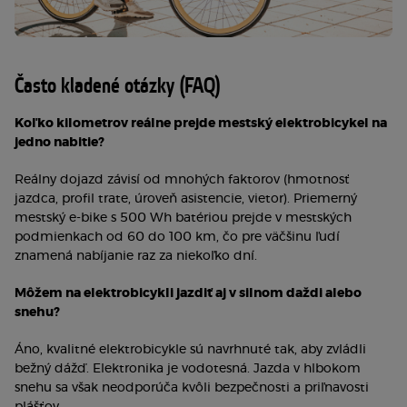
Často kladené otázky (FAQ)
Koľko kilometrov reálne prejde mestský elektrobicykel na
jedno nabitie?
Reálny dojazd závisí od mnohých faktorov (hmotnosť
jazdca, profil trate, úroveň asistencie, vietor). Priemerný
mestský e-bike s 500 Wh batériou prejde v mestských
podmienkach od 60 do 100 km, čo pre väčšinu ľudí
znamená nabíjanie raz za niekoľko dní.
Môžem na elektrobicykli jazdiť aj v silnom daždi alebo
snehu?
Áno, kvalitné elektrobicykle sú navrhnuté tak, aby zvládli
bežný dážď. Elektronika je vodotesná. Jazda v hlbokom
snehu sa však neodporúča kvôli bezpečnosti a priľnavosti