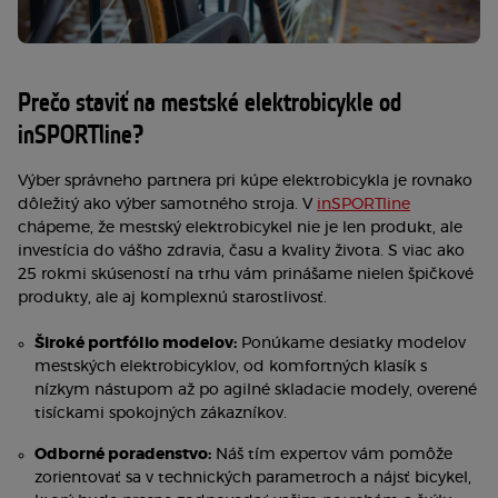
Prečo staviť na mestské elektrobicykle od
inSPORTline?
Výber správneho partnera pri kúpe elektrobicykla je rovnako
dôležitý ako výber samotného stroja. V
inSPORTline
chápeme, že mestský elektrobicykel nie je len produkt, ale
investícia do vášho zdravia, času a kvality života. S viac ako
25 rokmi skúseností na trhu vám prinášame nielen špičkové
produkty, ale aj komplexnú starostlivosť.
Široké portfólio modelov:
Ponúkame desiatky modelov
mestských elektrobicyklov, od komfortných klasík s
nízkym nástupom až po agilné skladacie modely, overené
tisíckami spokojných zákazníkov.
Odborné poradenstvo:
Náš tím expertov vám pomôže
zorientovať sa v technických parametroch a nájsť bicykel,