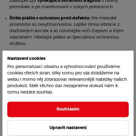
Zabezpečujú
vynikajúcu obratnosť a agilitu
v hustej
premávke a pri manévrovaní v úzkych priestoroch.
Širšie plášte s ochranou proti defektu:
Pre mestské
prostredie sú nevyhnutnosťou. Lepšie tlmia vibrácie z
dlažobných kociek a sú odolnejšie voči črepom a iným
nástrahám. Hľadajte plášte so špeciálnou ochrannou
vložkou.
Nastavení cookies
Pro personalizaci obsahu a vyhodnocování používáme
cookies třetích stran, díky tomu pro vás dokážeme na
webu i mimo něj zobrazovat relevantnější nabídky našich
produktů. Sběr těchto dat nezapneme dokud nám k
tomu nedáte souhlas.
Souhlasím
Upravit nastavení