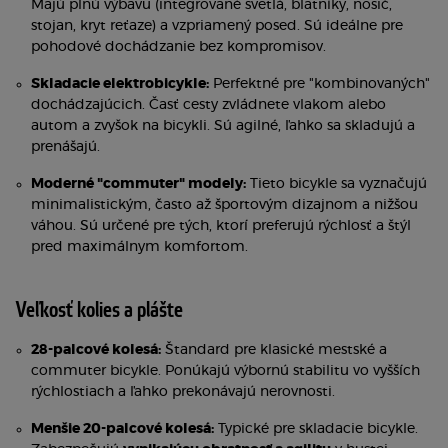
Majú plnú výbavu (integrované svetlá, blatníky, nosič,
stojan, kryt reťaze) a vzpriamený posed. Sú ideálne pre
pohodové dochádzanie bez kompromisov.
Skladacie elektrobicykle:
Perfektné pre "kombinovaných"
dochádzajúcich. Časť cesty zvládnete vlakom alebo
autom a zvyšok na bicykli. Sú agilné, ľahko sa skladujú a
prenášajú.
Moderné "commuter" modely:
Tieto bicykle sa vyznačujú
minimalistickým, často až športovým dizajnom a nižšou
váhou. Sú určené pre tých, ktorí preferujú rýchlosť a štýl
pred maximálnym komfortom.
Veľkosť kolies a plášte
28-palcové kolesá:
Štandard pre klasické mestské a
commuter bicykle. Ponúkajú výbornú stabilitu vo vyšších
rýchlostiach a ľahko prekonávajú nerovnosti.
Menšie 20-palcové kolesá:
Typické pre skladacie bicykle.