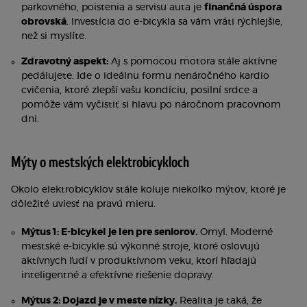
parkovného, poistenia a servisu auta je
finančná úspora
obrovská
. Investícia do e-bicykla sa vám vráti rýchlejšie,
než si myslíte.
Zdravotný aspekt:
Aj s pomocou motora stále aktívne
pedálujete. Ide o ideálnu formu nenáročného kardio
cvičenia, ktoré zlepší vašu kondíciu, posilní srdce a
pomôže vám vyčistiť si hlavu po náročnom pracovnom
dni.
Mýty o mestských elektrobicykloch
Okolo elektrobicyklov stále koluje niekoľko mýtov, ktoré je
dôležité uviesť na pravú mieru.
Mýtus 1: E-bicykel je len pre seniorov.
Omyl. Moderné
mestské e-bicykle sú výkonné stroje, ktoré oslovujú
aktívnych ľudí v produktívnom veku, ktorí hľadajú
inteligentné a efektívne riešenie dopravy.
Mýtus 2: Dojazd je v meste nízky.
Realita je taká, že