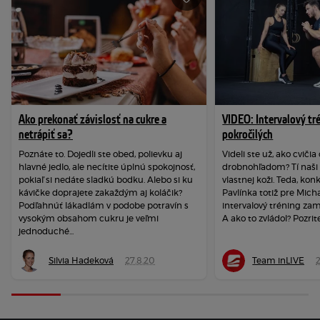
Ako prekonať závislosť na cukre a
VIDEO: Intervalový tr
netrápiť sa?
pokročilých
Poznáte to. Dojedli ste obed, polievku aj
Videli ste už, ako cviči
hlavné jedlo, ale necítite úplnú spokojnosť,
drobnohľadom? Tí naši s
pokiaľ si nedáte sladkú bodku. Alebo si ku
vlastnej koži. Teda, kon
kávičke doprajete zakaždým aj koláčik?
Pavlínka totiž pre Micha
Podľahnúť lákadlám v podobe potravín s
intervalový tréning zam
vysokým obsahom cukru je veľmi
A ako to zvládol? Pozrite 
jednoduché...
Silvia Hadeková
27.8.20
Team inLIVE
2