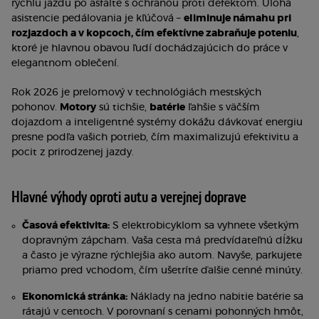
rýchlu jazdu po asfalte s ochranou proti defektom. Úloha
asistencie pedálovania je kľúčová –
eliminuje námahu pri
rozjazdoch a v kopcoch, čím efektívne zabraňuje poteniu
,
ktoré je hlavnou obavou ľudí dochádzajúcich do práce v
elegantnom oblečení.
Rok 2026 je prelomový v technológiách mestských
pohonov.
Motory
sú tichšie,
batérie
ľahšie s väčším
dojazdom a inteligentné systémy dokážu dávkovať energiu
presne podľa vašich potrieb, čím maximalizujú efektivitu a
pocit z prirodzenej jazdy.
Hlavné výhody oproti autu a verejnej doprave
Časová efektivita:
S elektrobicyklom sa vyhnete všetkým
dopravným zápcham. Vaša cesta má predvídateľnú dĺžku
a často je výrazne rýchlejšia ako autom. Navyše, parkujete
priamo pred vchodom, čím ušetríte ďalšie cenné minúty.
Ekonomická stránka:
Náklady na jedno nabitie batérie sa
rátajú v centoch. V porovnaní s cenami pohonných hmôt,