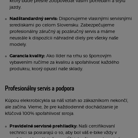
ktorý bude presne zodpovedať vašim potrebám a štýlu
jazdy.
Nadštandardný servis:
Disponujeme vlastnými servisnými
strediskami po celom Slovensku. Zabezpečujeme
profesionálny záručný aj pozáručný servis a máme
neustále k dispozícii náhradné diely pre všetky naše
modely.
Garancia kvality:
Ako líder na trhu so športovým
vybavením ručíme za kvalitu a spoľahlivosť každého
produktu, ktorý opustí naše sklady.
Profesionálny servis a podpora
Kúpou elektrobicykla sa náš vzťah so zákazníkom nekončí,
ale začína. Vieme, že pre každodenné dochádzanie je
kľúčová 100% spoľahlivosť stroja.
Pravidelné servisné prehliadky:
Naši certifikovaní
technici sa postarajú o to, aby bol váš e-bike vždy v