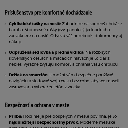
Príslušenstvo pre komfortné dochádzanie
Cyklistické tašky na nosič:
Zabudnite na spotený chrbát z
batoha. Vodotesné tašky (tzv. panniers) jednoducho
zacvaknete na nosič. Odvezú váš notebook, dokumenty aj
nákup.
Odpružená sedlovka a predná vidlica:
Na rozbitých
slovenských cestách a mačacích hlavách je to dar z
nebies. Výrazne zvyšujú komfort a chránia vašu chrbticu.
Držiak na smartfón:
Umožní vám bezpečne používať
navigáciu a sledovať svoju trasu bez toho, aby ste museli
zastavovať a vyberať telefón z vrecka.
Bezpečnosť a ochrana v meste
Prilba:
Hoci nie je pre dospelých v meste povinná, je to
najdôležitejší bezpečnostný prvok
. Moderné mestské