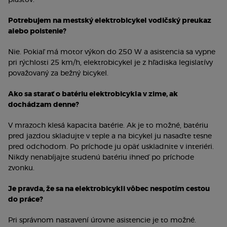
plášťov.
Potrebujem na mestský elektrobicykel vodičský preukaz
alebo poistenie?
Nie. Pokiaľ má motor výkon do 250 W a asistencia sa vypne
pri rýchlosti 25 km/h, elektrobicykel je z hľadiska legislatívy
považovaný za bežný bicykel.
Ako sa starať o batériu elektrobicykla v zime, ak
dochádzam denne?
V mrazoch klesá kapacita batérie. Ak je to možné, batériu
pred jazdou skladujte v teple a na bicykel ju nasaďte tesne
pred odchodom. Po príchode ju opäť uskladnite v interiéri.
Nikdy nenabíjajte studenú batériu ihneď po príchode
zvonku.
Je pravda, že sa na elektrobicykli vôbec nespotím cestou
do práce?
Pri správnom nastavení úrovne asistencie je to možné.