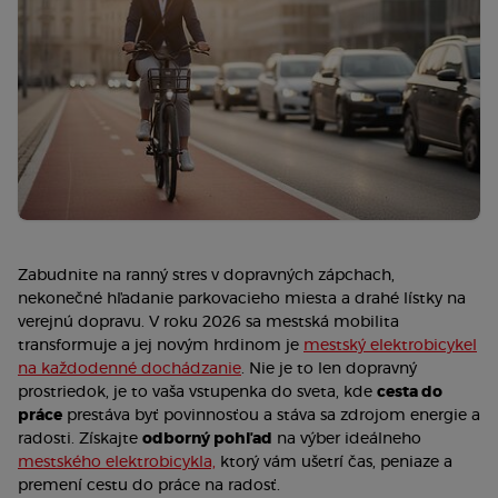
Zabudnite na ranný stres v dopravných zápchach,
nekonečné hľadanie parkovacieho miesta a drahé lístky na
verejnú dopravu. V roku 2026 sa mestská mobilita
transformuje a jej novým hrdinom je
mestský elektrobicykel
na každodenné dochádzanie
. Nie je to len dopravný
prostriedok, je to vaša vstupenka do sveta, kde
cesta do
práce
prestáva byť povinnosťou a stáva sa zdrojom energie a
radosti. Získajte
odborný pohľad
na výber ideálneho
mestského elektrobicykla,
ktorý vám ušetrí čas, peniaze a
premení cestu do práce na radosť.