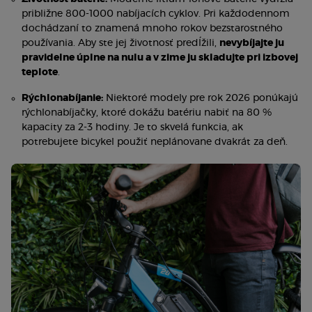
približne 800-1000 nabíjacích cyklov. Pri každodennom
dochádzaní to znamená mnoho rokov bezstarostného
používania. Aby ste jej životnosť predĺžili,
nevybíjajte ju
pravidelne úplne na nulu a v zime ju skladujte pri izbovej
teplote
.
Rýchlonabíjanie:
Niektoré modely pre rok 2026 ponúkajú
rýchlonabíjačky, ktoré dokážu batériu nabiť na 80 %
kapacity za 2-3 hodiny. Je to skvelá funkcia, ak
potrebujete bicykel použiť neplánovane dvakrát za deň.