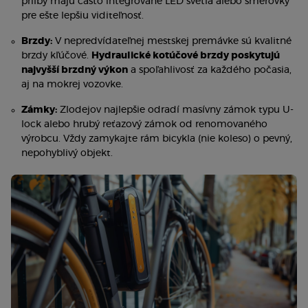
prilby majú často integrované LED svetlá alebo smerovky
pre ešte lepšiu viditeľnosť.
Brzdy:
V nepredvídateľnej mestskej premávke sú kvalitné
brzdy kľúčové.
Hydraulické kotúčové brzdy poskytujú
najvyšší brzdný výkon
a spoľahlivosť za každého počasia,
aj na mokrej vozovke.
Zámky:
Zlodejov najlepšie odradí masívny zámok typu U-
lock alebo hrubý reťazový zámok od renomovaného
výrobcu. Vždy zamykajte rám bicykla (nie koleso) o pevný,
nepohyblivý objekt.