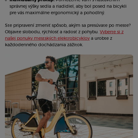
Individuálny prístup:
Pomôžeme vám s nastavením
správnej výšky sedla a riadidiel, aby bol posed na bicykli
pre vás maximálne ergonomický a pohodlný.
Ste pripravení zmeniť spôsob, akým sa presúvate po meste?
Objavte slobodu, rýchlosť a radosť z pohybu.
Vyberte si z
našej ponuky mestských elektrobicyklov
a urobte z
každodenného dochádzania zážitok.