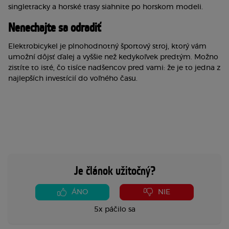
singletracky a horské trasy siahnite po horskom modeli.
Nenechajte sa odradiť
Elektrobicykel je plnohodnotný športový stroj, ktorý vám 
umožní dôjsť ďalej a vyššie než kedykoľvek predtým. Možno 
zistíte to isté, čo tisíce nadšencov pred vami: že je to jedna z 
najlepších investícií do voľného času.
Je článok užitočný?
ÁNO
NIE
5x páčilo sa