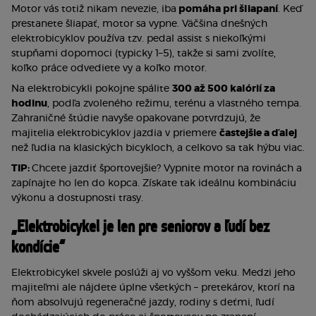
Motor vás totiž nikam nevezie, iba
 pomáha pri šliapaní
. Keď 
prestanete šliapať, motor sa vypne. Väčšina dnešných 
elektrobicyklov používa tzv. pedal assist s niekoľkými 
stupňami dopomoci (typicky 1–5), takže si sami zvolíte, 
koľko práce odvediete vy a koľko motor.
Na elektrobicykli pokojne spálite 
300 až 500 kalórií za 
hodinu
, podľa zvoleného režimu, terénu a vlastného tempa. 
Zahraničné štúdie navyše opakovane potvrdzujú, že 
majitelia elektrobicyklov jazdia v priemere 
častejšie a ďalej
než ľudia na klasických bicykloch, a celkovo sa tak hýbu viac.
TIP: 
Chcete jazdiť športovejšie? Vypnite motor na rovinách a 
zapínajte ho len do kopca. Získate tak ideálnu kombináciu 
výkonu a dostupnosti trasy.
„Elektrobicykel je len pre seniorov a ľudí bez 
kondície“
Elektrobicykel skvele poslúži aj vo vyššom veku. Medzi jeho 
majiteľmi ale nájdete úplne všetkých – pretekárov, ktorí na 
ňom absolvujú regeneračné jazdy, rodiny s deťmi, ľudí 