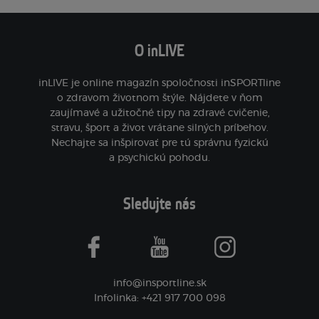
O inLIVE
inLIVE je online magazín spoločnosti inSPORTline
o zdravom životnom štýle. Nájdete v ňom
zaujímavé a užitočné tipy na zdravé cvičenie,
stravu, šport a život vrátane silných príbehov.
Nechajte sa inšpirovať pre tú správnu fyzickú
a psychickú pohodu.
Sledujte nás
facebook
youtube
instagram
info@insportline.sk
Infolinka: +421 917 700 098