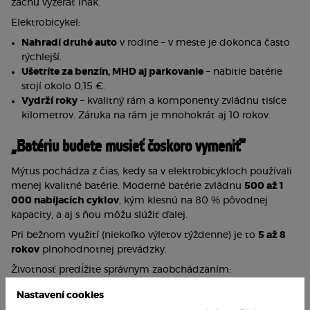
začnú vyzerať inak.
Elektrobicykel:
Nahradí druhé auto
 v rodine – v meste je dokonca často 
rýchlejší.
Ušetríte za benzín, MHD aj parkovanie
 – nabitie batérie 
stojí okolo 0,15 €.
Vydrží roky
 – kvalitný rám a komponenty zvládnu tisíce 
kilometrov. Záruka na rám je mnohokrát aj 10 rokov.
„Batériu budete musieť čoskoro vymeniť“
Mýtus pochádza z čias, kedy sa v elektrobicykloch používali 
menej kvalitné batérie. Moderné batérie zvládnu 
500 až 1 
000 nabíjacích cyklov
, kým klesnú na 80 % pôvodnej 
kapacity, a aj s ňou môžu slúžiť ďalej.
Pri bežnom využití (niekoľko výletov týždenne) je to 
5 až 8 
rokov
 plnohodnotnej prevádzky.
Životnosť predĺžite správnym zaobchádzaním:
Skladujte batériu v suchu a teple
 – ideálne pri izbovej 
Nastavení cookies
teplote, nie v zime v nevykurovanej garáži.