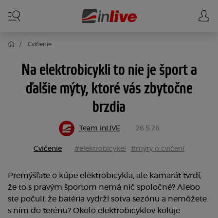
Cvičenie
Na elektrobicykli to nie je šport a
ďalšie mýty, ktoré vás zbytočne
brzdia
Team inLIVE
26.5.26
Cvičenie
#elektrobicykel
#mýty o cvičení
Premýšľate o kúpe elektrobicykla, ale kamarát tvrdí,
že to s pravým športom nemá nič spoločné? Alebo
ste počuli, že batéria vydrží sotva sezónu a nemôžete
s ním do terénu? Okolo elektrobicyklov koluje