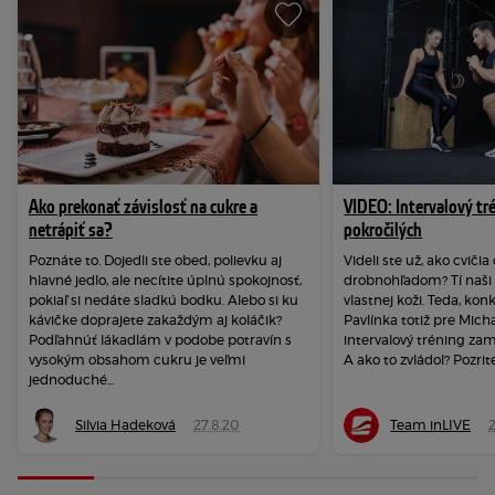
Ako prekonať závislosť na cukre a
VIDEO: Intervalový tr
netrápiť sa?
pokročilých
Poznáte to. Dojedli ste obed, polievku aj
Videli ste už, ako cviči
hlavné jedlo, ale necítite úplnú spokojnosť,
drobnohľadom? Tí naši s
pokiaľ si nedáte sladkú bodku. Alebo si ku
vlastnej koži. Teda, kon
kávičke doprajete zakaždým aj koláčik?
Pavlínka totiž pre Micha
Podľahnúť lákadlám v podobe potravín s
intervalový tréning zam
vysokým obsahom cukru je veľmi
A ako to zvládol? Pozrite 
jednoduché...
Silvia Hadeková
27.8.20
Team inLIVE
2