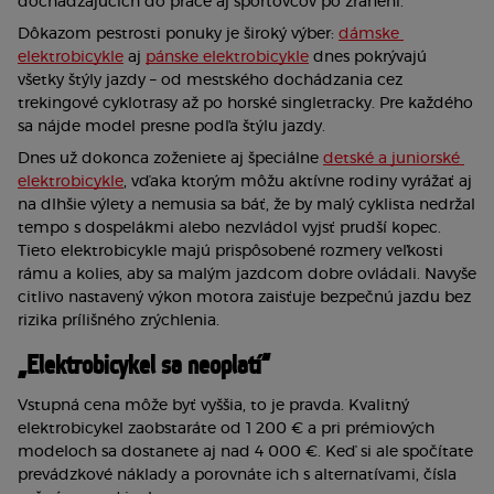
dochádzajúcich do práce aj športovcov po zranení.
Dôkazom pestrosti ponuky je široký výber: 
dámske 
elektrobicykle
 aj 
pánske elektrobicykle
 dnes pokrývajú 
všetky štýly jazdy – od mestského dochádzania cez 
trekingové cyklotrasy až po horské singletracky. Pre každého 
sa nájde model presne podľa štýlu jazdy.
Dnes už dokonca zoženiete aj špeciálne 
detské a juniorské 
elektrobicykle
, vďaka ktorým môžu aktívne rodiny vyrážať aj 
na dlhšie výlety a nemusia sa báť, že by malý cyklista nedržal 
tempo s dospelákmi alebo nezvládol vyjsť prudší kopec. 
Tieto elektrobicykle majú prispôsobené rozmery veľkosti 
rámu a kolies, aby sa malým jazdcom dobre ovládali. Navyše 
citlivo nastavený výkon motora zaisťuje bezpečnú jazdu bez 
rizika prílišného zrýchlenia. 
„Elektrobicykel sa neoplatí“
Vstupná cena môže byť vyššia, to je pravda. Kvalitný 
elektrobicykel zaobstaráte od 1 200 € a pri prémiových 
modeloch sa dostanete aj nad 4 000 €. Keď si ale spočítate 
prevádzkové náklady a porovnáte ich s alternatívami, čísla 