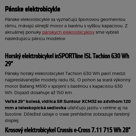
Pánske elektrobicykle
Pánske elektrobicykle sa vyznačujú športovou geometriou 
rámu, mávajú silnejší motor a batériu s vyššou kapacitou. Z 
aktuálnej ponuky 
pánskych elektrobicyklov
 sme vybrali 
nasledujúcu päticu modelov:
Horský elektrobicykel inSPORTline ISL Tachion 630 Wh 
29"
Pánsky horský elektrobicykel Tachion 630 Wh patrí medzi 
najpredávanejšie modely radu ISL. O pohon sa stará výkonný 
motor Bafang M510 v spojení s batériou s kapacitou 630 
Wh. Dojazd dosahuje až 150 km.
Veľké 29" kolesá, vidlica SR Suntour XCM32 so zdvihom 120 
mm a teleskopická sedlovka
 uľahčujú jazdu v teréne aj na 
šutoline. Dôležité údaje o trase prehľadne zobrazuje farebný 
displej.
Krosový elektrobicykel Crussis e-Cross 7.11 715 Wh 28"