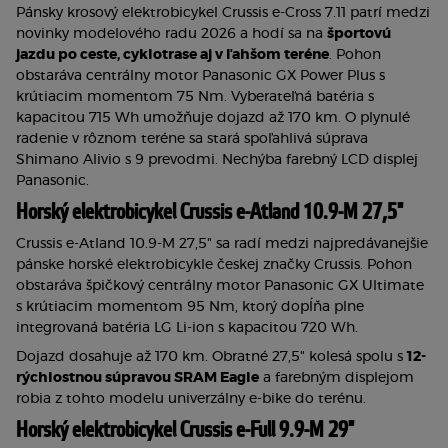
Pánsky krosový elektrobicykel Crussis e-Cross 7.11 patrí medzi 
novinky modelového radu 2026 a hodí sa na 
športovú 
jazdu po ceste, cyklotrase aj v ľahšom teréne
. Pohon 
obstaráva centrálny motor Panasonic GX Power Plus s 
krútiacim momentom 75 Nm. Vyberateľná batéria s 
kapacitou 715 Wh umožňuje dojazd až 170 km. O plynulé 
radenie v rôznom teréne sa stará spoľahlivá súprava 
Shimano Alivio s 9 prevodmi. Nechýba farebný LCD displej 
Panasonic.
Horský elektrobicykel Crussis e-Atland 10.9-M 27,5"
Crussis e-Atland 10.9-M 27,5" sa radí medzi najpredávanejšie 
pánske horské elektrobicykle českej značky Crussis. Pohon 
obstaráva špičkový centrálny motor Panasonic GX Ultimate 
s krútiacim momentom 95 Nm, ktorý dopĺňa plne 
integrovaná batéria LG Li-ion s kapacitou 720 Wh.
Dojazd dosahuje až 170 km. Obratné 27,5" kolesá spolu s 
12-
rýchlostnou súpravou SRAM Eagle
 a farebným displejom 
robia z tohto modelu univerzálny e-bike do terénu.
Horský elektrobicykel Crussis e-Full 9.9-M 29"