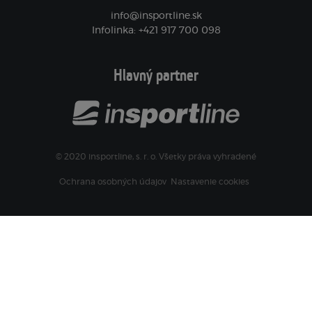
info@insportline.sk
Infolinka: +421 917 700 098
Hlavný partner
© 2020 insportline, s. r. o. Všetky práva vyhradené
Ochrana osobných údajov
Nastavenie cookies