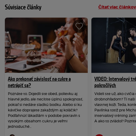
Súvisiace články
Čítať viac článkov
Ako prekonať závislosť na cukre a
VIDEO: Intervalový tr
netrápiť sa?
pokročilých
Poznáte to. Dojedli ste obed, polievku aj
Videli ste už, ako cviči
hlavné jedlo, ale necítite úplnú spokojnosť,
drobnohľadom? Tí naši s
pokiaľ si nedáte sladkú bodku. Alebo si ku
vlastnej koži. Teda, kon
kávičke doprajete zakaždým aj koláčik?
Pavlínka totiž pre Micha
Podľahnúť lákadlám v podobe potravín s
intervalový tréning zam
vysokým obsahom cukru je veľmi
A ako to zvládol? Pozrite 
jednoduché...