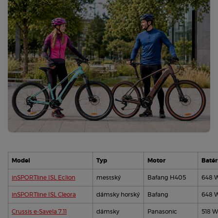
Model
Typ
Motor
Batér
inSPORTline ISL Eclion
mestský
Bafang H405
648 
inSPORTline ISL Cleora
dámsky horský
Bafang
648 
Crussis e-Savela 7.11
dámsky 
Panasonic
518 