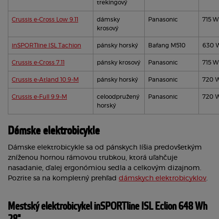
trekingový
Crussis e-Cross Low 9.11
dámsky 
Panasonic
715 
krosový
inSPORTline ISL Tachion
pánsky horský
Bafang M510
630 
Crussis e-Cross 7.11
pánsky krosový
Panasonic
715 
Crussis e-Atland 10.9-M
pánsky horský
Panasonic
720 
Crussis e-Full 9.9-M
celoodpružený 
Panasonic
720 
horský
Dámske elektrobicykle
Dámske elektrobicykle sa od pánskych líšia predovšetkým 
zníženou hornou rámovou trubkou, ktorá uľahčuje 
nasadanie, ďalej ergonómiou sedla a celkovým dizajnom. 
Pozrite sa na kompletný prehľad 
dámskych elektrobicyklov
.
Mestský elektrobicykel inSPORTline ISL Eclion 648 Wh 