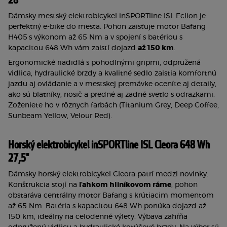
28" 
Dámsky mestský elektrobicykel inSPORTline ISL Eclion je 
perfektný e-bike do mesta. Pohon zaisťuje motor Bafang 
H405
s výkonom až 65 Nm a v spojení s batériou s 
kapacitou 648 Wh vám zaistí dojazd 
až 150 km
.
Ergonomické riadidlá s pohodlnými gripmi, odpružená 
vidlica, hydraulické brzdy a kvalitné sedlo zaistia komfortnú 
jazdu aj ovládanie a v mestskej premávke oceníte aj detaily, 
ako sú blatníky, nosič a predné aj zadné svetlo s odrazkami. 
Zoženiete ho v rôznych farbách (Titanium Grey, Deep Coffee, 
Sunbeam Yellow, Velour Red).
Horský elektrobicykel inSPORTline ISL Cleora 648 Wh 
27,5"
Dámsky horský elektrobicykel Cleora patrí medzi novinky. 
Konštrukcia stojí na 
ľahkom hliníkovom ráme
, pohon 
obstaráva centrálny motor Bafang s krútiacim momentom 
až 65 Nm. Batéria s kapacitou 648 Wh ponúka dojazd až 
150 km, ideálny na celodenné výlety. Výbava zahŕňa 