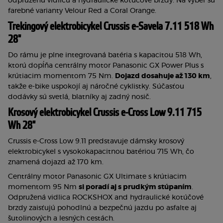
odpruženú vidlicu a hydraulické kotúčové brzdy. Na výber sú 
farebné varianty Velour Red a Coral Orange.
Trekingový elektrobicykel Crussis e-Savela 7.11 518 Wh 
28"
Do rámu je plne integrovaná batéria s kapacitou 518 Wh, 
ktorú dopĺňa centrálny motor Panasonic GX Power Plus s 
krútiacim momentom 75 Nm. 
Dojazd dosahuje až 130 km
, 
takže e-bike uspokojí aj náročné cyklistky. Súčasťou 
dodávky sú svetlá, blatníky aj zadný nosič.
Krosový elektrobicykel Crussis e-Cross Low 9.11 715 
Wh 28"
Crussis e-Cross Low 9.11 predstavuje dámsky krosový 
elektrobicykel s vysokokapacitnou batériou 715 Wh, čo 
znamená dojazd až 170 km.
Centrálny motor Panasonic GX Ultimate s krútiacim 
momentom 95 Nm 
si poradí aj s prudkým stúpaním
. 
Odpružená vidlica ROCKSHOX and hydraulické kotúčové 
brzdy zaisťujú pohodlnú a bezpečnú jazdu po asfalte aj 
šutolinových a lesných cestách.