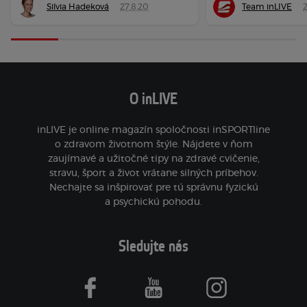
Silvia Hadeková
27.8.20
Team inLIVE
2
O inLIVE
inLIVE je online magazín spoločnosti inSPORTline
o zdravom životnom štýle. Nájdete v ňom
zaujímavé a užitočné tipy na zdravé cvičenie,
stravu, šport a život vrátane silných príbehov.
Nechajte sa inšpirovať pre tú správnu fyzickú
a psychickú pohodu.
Sledujte nás
facebook
youtube
instagram