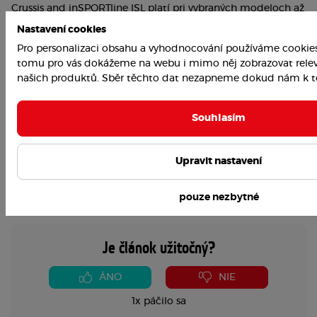
Crussis and inSPORTline ISL platí pri vybraných modeloch až 
10-ročná záruka na rám. Na motor a elektroniku zvyčajne 2–
Nastavení cookies
3 roky. Pri nákupe si vždy overte konkrétne podmienky.
Pro personalizaci obsahu a vyhodnocování používáme cookies t
Q: Môžem elektrobicykel kúpiť na splátky?
tomu pro vás dokážeme na webu i mimo něj zobrazovat relev
našich produktů. Sběr těchto dat nezapneme dokud nám k t
A: Áno, vybrané elektrobicykle je možné zaobstarať na 
splátky. Stačí si zvoliť dĺžku splátkového kalendára, ktorá 
Souhlasím
vám vyhovuje.
Upravit nastavení
pouze nezbytné
Je článok užitočný?
ÁNO
NIE
1x páčilo sa