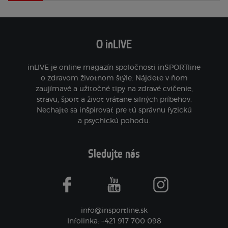
O inLIVE
inLIVE je online magazín spoločnosti inSPORTline
o zdravom životnom štýle. Nájdete v ňom
zaujímavé a užitočné tipy na zdravé cvičenie,
stravu, šport a život vrátane silných príbehov.
Nechajte sa inšpirovať pre tú správnu fyzickú
a psychickú pohodu.
Sledujte nás
facebook
youtube
instagram
info@insportline.sk
Infolinka: +421 917 700 098