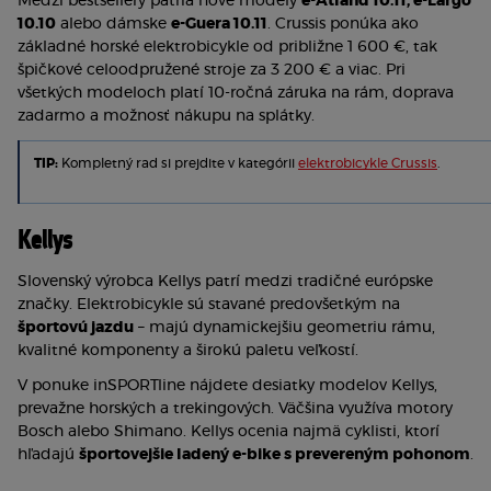
Medzi bestsellery patria nové modely 
e-Atland 10.11, e-Largo 
10.10
 alebo dámske 
e-Guera 10.11
. Crussis ponúka ako 
základné horské elektrobicykle od približne 1 600 €, tak 
špičkové celoodpružené stroje za 3 200 € a viac. Pri 
všetkých modeloch platí 10-ročná záruka na rám, doprava 
zadarmo a možnosť nákupu na splátky.
TIP: 
Kompletný rad si prejdite v kategórii 
elektrobicykle Crussis
.
Kellys
Slovenský výrobca Kellys patrí medzi tradičné európske 
značky. Elektrobicykle sú stavané predovšetkým na 
športovú jazdu
 – majú dynamickejšiu geometriu rámu, 
kvalitné komponenty a širokú paletu veľkostí.
V ponuke inSPORTline nájdete desiatky modelov Kellys, 
prevažne horských a trekingových. Väčšina využíva motory 
Bosch alebo Shimano. Kellys ocenia najmä cyklisti, ktorí 
hľadajú 
športovejšie ladený e-bike s prevereným pohonom
.