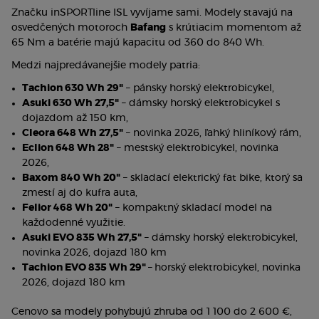
Značku inSPORTline ISL vyvíjame sami. Modely stavajú na 
osvedčených motoroch 
Bafang
 s krútiacim momentom až 
65 Nm a batérie majú kapacitu od 360 do 840 Wh.
Medzi najpredávanejšie modely patria:
Tachion 630 Wh 29"
 – pánsky horský elektrobicykel,
Asuki 630 Wh 27,5"
 – dámsky horský elektrobicykel s 
dojazdom až 150 km,
Cleora 648 Wh 27,5"
 – novinka 2026, ľahký hliníkový rám,
Eclion 648 Wh 28"
 – mestský elektrobicykel, novinka 
2026,
Baxom 840 Wh 20"
 – skladací elektrický fat bike, ktorý sa 
zmestí aj do kufra auta,
Felior 468 Wh 20"
 – kompaktný skladací model na 
každodenné využitie.
Asuki EVO 835 Wh 27,5"
 – dámsky horský elektrobicykel, 
novinka 2026, dojazd 180 km
Tachion EVO 835 Wh 29" 
–
horský elektrobicykel, novinka 
2026, dojazd 180 km
Cenovo sa modely pohybujú zhruba od 1 100 do 2 600 €, 