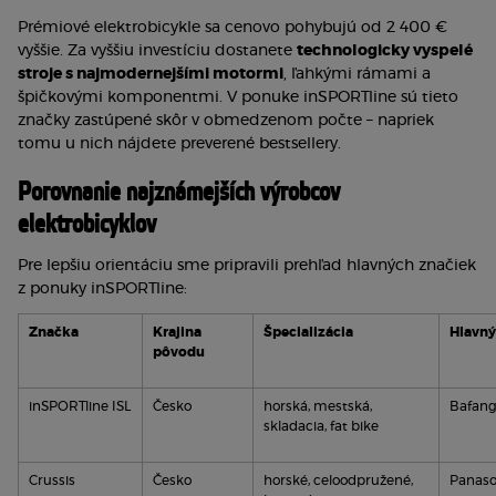
Prémiové elektrobicykle sa cenovo pohybujú od 2 400 € 
vyššie. Za vyššiu investíciu dostanete 
technologicky vyspelé 
stroje s najmodernejšími motormi
, ľahkými rámami a 
špičkovými komponentmi. V ponuke inSPORTline sú tieto 
značky zastúpené skôr v obmedzenom počte – napriek 
tomu u nich nájdete preverené bestsellery.
Porovnanie najznámejších výrobcov 
elektrobicyklov
Pre lepšiu orientáciu sme pripravili prehľad hlavných značiek 
z ponuky inSPORTline:
Značka
Krajina 
Špecializácia
Hlavný
pôvodu
inSPORTline ISL
Česko
horská, mestská, 
Bafan
skladacia, fat bike
Crussis
Česko
horské, celoodpružené, 
Panaso