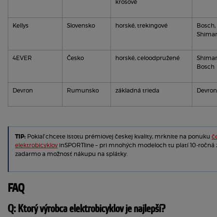
krosové
Kellys
Slovensko
horské, trekingové
Bosch, 
Shima
4EVER
Česko
horské, celoodpružené
Shiman
Bosch
Devron
Rumunsko
základná trieda
Devron
TIP: 
Pokiaľ chcete istotu prémiovej českej kvality, mrknite na ponuku 
č
elektrobicyklov
 inSPORTline – pri mnohých modeloch tu platí 10-ročná 
zadarmo a možnosť nákupu na splátky.
FAQ
Q: Ktorý výrobca elektrobicyklov je najlepší?