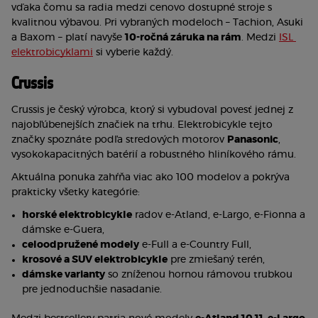
vďaka čomu sa radia medzi cenovo dostupné stroje s 
kvalitnou výbavou. Pri vybraných modeloch – Tachion, Asuki 
a Baxom – platí navyše 
10-ročná záruka na rám
. Medzi 
ISL 
elektrobicyklami
 si vyberie každý.
Crussis
Crussis je český výrobca, ktorý si vybudoval povesť jednej z 
najobľúbenejších značiek na trhu. Elektrobicykle tejto 
značky spoznáte podľa stredových motorov 
Panasonic
, 
vysokokapacitných batérií a robustného hliníkového rámu.
Aktuálna ponuka zahŕňa viac ako 100 modelov a pokrýva 
prakticky všetky kategórie:
horské elektrobicykle
 radov e-Atland, e-Largo, e-Fionna a 
dámske e-Guera,
celoodpružené modely
 e-Full a e-Country Full,
krosové a SUV elektrobicykle
 pre zmiešaný terén,
dámske varianty
 so zníženou hornou rámovou trubkou 
pre jednoduchšie nasadanie.