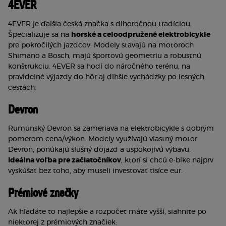
4EVER
4EVER je ďalšia česká značka s dlhoročnou tradíciou. 
Špecializuje sa na 
horské a celoodpružené elektrobicykle
pre pokročilých jazdcov. Modely stavajú na motoroch 
Shimano a Bosch, majú športovú geometriu a robustnú 
konštrukciu. 4EVER sa hodí do náročného terénu, na 
pravidelné výjazdy do hôr aj dlhšie vychádzky po lesných 
cestách.
Devron
Rumunský Devron sa zameriava na elektrobicykle s dobrým 
pomerom cena/výkon. Modely využívajú vlastný motor 
Devron, ponúkajú slušný dojazd a uspokojivú výbavu. 
Ideálna voľba pre začiatočníkov
, ktorí si chcú e-bike najprv 
vyskúšať bez toho, aby museli investovať tisíce eur.
Prémiové značky
Ak hľadáte to najlepšie a rozpočet máte vyšší, siahnite po 
niektorej z prémiových značiek: