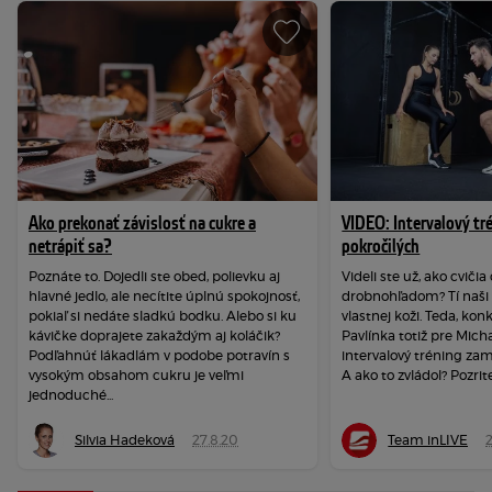
Ako prekonať závislosť na cukre a
VIDEO: Intervalový tr
netrápiť sa?
pokročilých
Poznáte to. Dojedli ste obed, polievku aj
Videli ste už, ako cviči
hlavné jedlo, ale necítite úplnú spokojnosť,
drobnohľadom? Tí naši s
pokiaľ si nedáte sladkú bodku. Alebo si ku
vlastnej koži. Teda, kon
kávičke doprajete zakaždým aj koláčik?
Pavlínka totiž pre Micha
Podľahnúť lákadlám v podobe potravín s
intervalový tréning zam
vysokým obsahom cukru je veľmi
A ako to zvládol? Pozrite 
jednoduché...
Silvia Hadeková
27.8.20
Team inLIVE
2