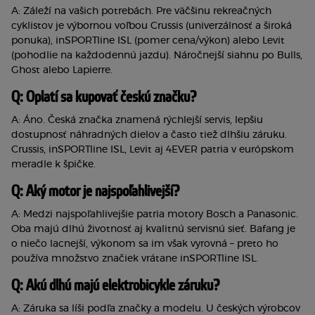
A: Záleží na vašich potrebách. Pre väčšinu rekreačných 
cyklistov je výbornou voľbou Crussis (univerzálnosť a široká 
ponuka), inSPORTline ISL (pomer cena/výkon) alebo Levit 
(pohodlie na každodennú jazdu). Náročnejší siahnu po Bulls, 
Ghost alebo Lapierre.
Q: Oplatí sa kupovať českú značku?
A: Áno. Česká značka znamená rýchlejší servis, lepšiu 
dostupnosť náhradných dielov a často tiež dlhšiu záruku. 
Crussis, inSPORTline ISL, Levit aj 4EVER patria v európskom 
meradle k špičke.
Q: Aký motor je najspoľahlivejší?
A: Medzi najspoľahlivejšie patria motory Bosch a Panasonic. 
Oba majú dlhú životnosť aj kvalitnú servisnú sieť. Bafang je 
o niečo lacnejší, výkonom sa im však vyrovná – preto ho 
používa množstvo značiek vrátane inSPORTline ISL.
Q: Akú dlhú majú elektrobicykle záruku?
A: Záruka sa líši podľa značky a modelu. U českých výrobcov 