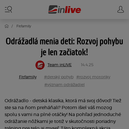
Fitfamily
Odrážadlá menia deti: Rozvoj pohybu
je len začiatok!
Team inLIVE
14.4.25
Fitfamily
#detský pohyb
#rozvoj motoriky
#význam odrážadiel
Odrážadlo - detská klasika, ktorá má svoj dôvod! Tiež
ste sa na ňom preháňali? Potom išiel váš mozog
spolu s vami na plné otáčky! Na pohľad jednoduché
odrážanie nôžkami je totiž v skutočnosti poriadny
tréning pre telo aj myseľ. Táto komplexná akcia