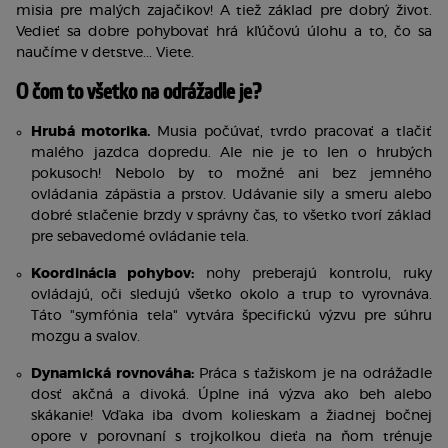
misia pre malých zajačikov! A tiež základ pre dobrý život. 
Vedieť sa dobre pohybovať hrá kľúčovú úlohu a to, čo sa 
naučíme v detstve... Viete.
O čom to všetko na odrážadle je?
Hrubá motorika.
 Musia počúvať, tvrdo pracovať a tlačiť 
malého jazdca dopredu. Ale nie je to len o hrubých 
pokusoch! Nebolo by to možné ani bez jemného 
ovládania zápästia a prstov. Udávanie sily a smeru alebo 
dobré stlačenie brzdy v správny čas, to všetko tvorí základ 
pre sebavedomé ovládanie tela. 
Koordinácia pohybov
:
 nohy preberajú kontrolu, ruky 
ovládajú, oči sledujú všetko okolo a trup to vyrovnáva. 
Táto "symfónia tela" vytvára špecifickú výzvu pre súhru 
mozgu a svalov.
Dynamická rovnováha
:
 Práca s ťažiskom je na odrážadle 
dosť akčná a divoká. Úplne iná výzva ako beh alebo 
skákanie! Vďaka iba dvom kolieskam a žiadnej bočnej 
opore v porovnaní s trojkolkou dieťa na ňom trénuje 