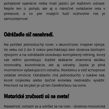
pohybové operácie riešia malí jazdci pri každom odraze. 
Nejde len o pohyb, ale aj o náročné ovládanie tela v 
priestore, a to pre malých ľudí rozhodne nie je 
samozrejmosť. 
Odrážadlo nič nenahradí.
Na pohľad jednoduchý rover, v skutočnosti majster vývoja. 
Vo veku od 2 do 5 rokov prechádzajú deti doslova búrlivým 
vývojom a na odrážadle dostávajú komplexný tréning, ktorý 
tak veľmi potrebujú. Každé skákanie znamená skúšku 
rovnováhy, koordinácie, ale aj odvahy. Jazda je plná 
momentov vyžadujúcich odvahu, flexibilitu a tiež schopnosť 
zvládať emócie. Odrážadlo má jednoducho v rukáve esá, 
ktoré trojkolka alebo bočné kolieska nedokážu vyvážiť. 
Prechod na bicykel je už len čerešničkou na torte. 
Motorické zručnosti sú na svete!
Nasadnúť, odraziť sa a udržať sa na trati - doslova motorická 