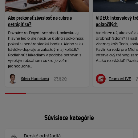
Ako prekonať závislosť na cukre a
VIDEO: Intervalový tr
netrápiť sa?
pokročilých
Poznáte to. Dojedli ste obed, polievku aj
Videli ste už, ako cviči
hlavné jedlo, ale necítite úplnú spokojnosť,
drobnohľadom? Tí naši s
pokiaľ si nedáte sladkú bodku. Alebo si ku
vlastnej koži. Teda, kon
kávičke doprajete zakaždým aj koláčik?
Pavlínka totiž pre Micha
Podľahnúť lákadlám v podobe potravín s
intervalový tréning zam
vysokým obsahom cukru je veľmi
A ako to zvládol? Pozrite 
jednoduché...
Silvia Hadeková
27.8.20
Team inLIVE
2
Súvisiace kategórie
Detské odrážadlá