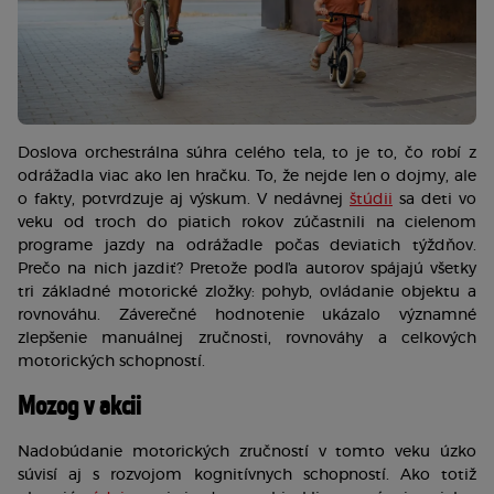
Doslova orchestrálna súhra celého tela, to je to, čo robí z 
odrážadla viac ako len hračku. To, že nejde len o dojmy, ale 
o fakty, potvrdzuje aj výskum. V nedávnej 
štúdii
sa deti vo 
veku od troch do piatich rokov zúčastnili na cielenom 
programe jazdy na odrážadle počas deviatich týždňov. 
Prečo na nich jazdiť? Pretože podľa autorov spájajú všetky 
tri základné motorické zložky: pohyb, ovládanie objektu a 
rovnováhu. Záverečné hodnotenie ukázalo významné 
zlepšenie manuálnej zručnosti, rovnováhy a celkových 
motorických schopností. 
Mozog v akcii
Nadobúdanie motorických zručností v tomto veku úzko 
súvisí aj s rozvojom kognitívnych schopností. Ako totiž 