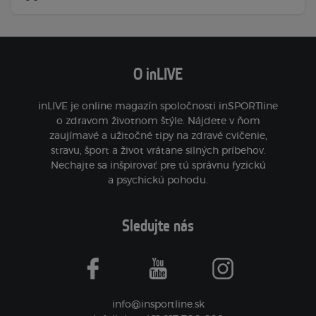
O inLIVE
inLIVE je online magazín spoločnosti inSPORTline
o zdravom životnom štýle. Nájdete v ňom
zaujímavé a užitočné tipy na zdravé cvičenie,
stravu, šport a život vrátane silných príbehov.
Nechajte sa inšpirovať pre tú správnu fyzickú
a psychickú pohodu.
Sledujte nás
facebook
youtube
instagram
info@insportline.sk