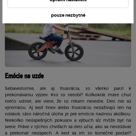
Upravit nastavení
pouze nezbytné
Emócie na uzde
Sebavedomie, ale aj frustrácia, to všetko patrí k 
prekonávaniu výziev. Kto to nerobí? Koľkokrát máte chuť 
niečo udrieť, ale viete, že to nikam nevedie. Deti nie sú 
výnimkou. Aj keď hnev alebo frustráciu nezažívajú len na 
odskok, táto náročná úloha je pre emócie riadnou skúškou. 
Niekoľko neúspešných pokusov a výbuch sĺz môže byť na 
svete. Práve v týchto chvíľach sa deti učia, ako sa nevzdávať 
a prekonať neúspech. A keď sa im to konečne podarí? 