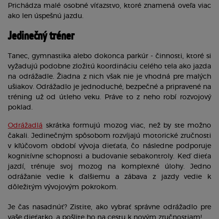
Prichádza malé osobné víťazstvo, ktoré znamená oveľa viac 
ako len úspešnú jazdu.
Jedinečný tréner
Tanec, gymnastika alebo dokonca parkúr - činnosti, ktoré si 
vyžadujú podobne zložitú koordináciu celého tela ako jazda 
na odrážadle. Žiadna z nich však nie je vhodná pre malých 
ušiakov. Odrážadlo je jednoduché, bezpečné a pripravené na 
tréning už od útleho veku. Práve to z neho robí rozvojový 
poklad.
Odrážadlá
 skrátka formujú mozog viac, než by ste možno 
čakali. Jedinečným spôsobom rozvíjajú motorické zručnosti 
v kľúčovom období vývoja dieťaťa, čo následne podporuje 
kognitívne schopnosti a budovanie sebakontroly. Keď dieťa 
jazdí, trénuje svoj mozog na komplexné úlohy.
 Jedno 
odrážanie vedie k ďalšiemu a zábava z jazdy vedie k 
dôležitým vývojovým pokrokom. 
Je čas nasadnúť? Zistite, 
ako vybrať správne odrážadlo pre
vaše dieťatko, a pošlite ho na cestu k novým zručnostiam!