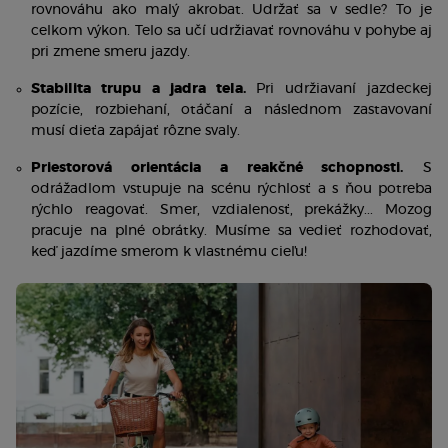
rovnováhu ako malý akrobat. Udržať sa v sedle? To je 
celkom výkon. Telo sa učí udržiavať rovnováhu v pohybe aj 
pri zmene smeru jazdy.
Stabilita trupu a jadra tela. 
Pri udržiavaní jazdeckej 
pozície, rozbiehaní, otáčaní a následnom zastavovaní 
musí dieťa zapájať rôzne svaly. 
Priestorová orientácia a reakčné schopnosti
.
 S 
odrážadlom vstupuje na scénu rýchlosť a s ňou potreba 
rýchlo reagovať. Smer, vzdialenosť, prekážky... Mozog 
pracuje na plné obrátky. Musíme sa vedieť rozhodovať, 
keď jazdíme smerom k vlastnému cieľu! 