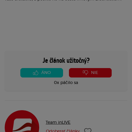
Je článok užitočný?
ÁNO
NIE
0x páčilo sa
Team inLIVE
Odoberať články