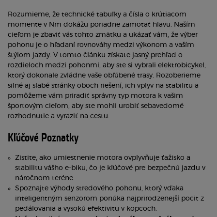
Rozumieme, že technické tabuľky a čísla o krútiacom
momente v Nm dokážu poriadne zamotať hlavu. Naším
cieľom je zbaviť vás tohto zmätku a ukázať vám, že výber
pohonu je o hľadaní rovnováhy medzi výkonom a vaším
štýlom jazdy. V tomto článku získate jasný prehľad o
rozdieloch medzi pohonmi, aby ste si vybrali elektrobicykel,
ktorý dokonale zvládne vaše obľúbené trasy. Rozoberieme
silné aj slabé stránky oboch riešení, ich vplyv na stabilitu a
pomôžeme vám priradiť správny typ motora k vašim
športovým cieľom, aby ste mohli urobiť sebavedomé
rozhodnutie a vyraziť na cestu.
Kľúčové Poznatky
Zistite, ako umiestnenie motora ovplyvňuje ťažisko a
stabilitu vášho e-biku, čo je kľúčové pre bezpečnú jazdu v
náročnom teréne.
Spoznajte výhody stredového pohonu, ktorý vďaka
inteligentným senzorom ponúka najprirodzenejší pocit z
pedálovania a vysokú efektivitu v kopcoch.