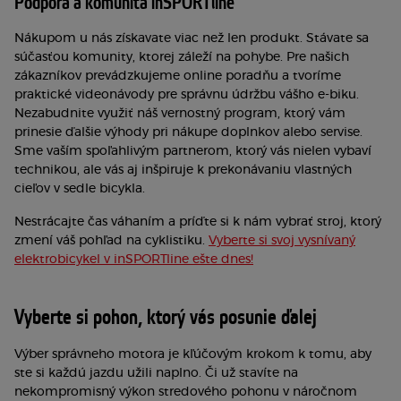
Podpora a komunita inSPORTline
Nákupom u nás získavate viac než len produkt. Stávate sa
súčasťou komunity, ktorej záleží na pohybe. Pre našich
zákazníkov prevádzkujeme online poradňu a tvoríme
praktické videonávody pre správnu údržbu vášho e-biku.
Nezabudnite využiť náš vernostný program, ktorý vám
prinesie ďalšie výhody pri nákupe doplnkov alebo servise.
Sme vaším spoľahlivým partnerom, ktorý vás nielen vybaví
technikou, ale vás aj inšpiruje k prekonávaniu vlastných
cieľov v sedle bicykla.
Nestrácajte čas váhaním a príďte si k nám vybrať stroj, ktorý
zmení váš pohľad na cyklistiku.
Vyberte si svoj vysnívaný
elektrobicykel v inSPORTline ešte dnes!
Vyberte si pohon, ktorý vás posunie ďalej
Výber správneho motora je kľúčovým krokom k tomu, aby
ste si každú jazdu užili naplno. Či už stavíte na
nekompromisný výkon stredového pohonu v náročnom