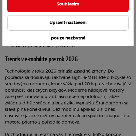
Víkendový turista:
Pre jazdu po hrádzach a poľných
Souhlasím
cestách je zadný pohon dostatočný. Ak však plánujete
celodenné výlety s prevýšením, stredový motor vám dodá
potrebnú istotu a dlhší dojazd.
Upravit nastavení
Adrenalínový e-biker:
Pre jazdu v lese a na trailoch
neexistuje kompromis. Potrebujete stredový motor s
pouze nezbytné
vysokým krútiacim momentom, ktorý udrží stabilitu
bicykla aj v najťažších pasážach.
Trends v e-mobilite pre rok 2026
Technológia v roku 2026 prináša zásadné zmeny. Do
popredia sa dostávajú takzvané Light e-MTB. Ide o bicykle so
stredovým motorom, ktoré vážia pod 20 kg a zachovávajú si
obratnosť klasických bicyklov. Moderné nábojové motory
zase prešli inováciou v oblasti tepelnej odolnosti, takže
zvládnu dlhšie stúpania bez rizika vypnutia. Štandardom sa
stáva plná konektivita. Cez mobilnú aplikáciu si dnes
nastavíte jazdné režimy na mieru alebo spustíte diagnostiku
motora priamo z pohodlia domova.
Rozhodnutie je teraz na vás. Premyslite si, koľko kopcov