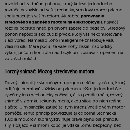
rozdiel od zadného pohonu, ktorý koleso jednoducho
roztáča nezávisle od vašej techniky, stredový motor priamo
spolupracuje s vaším telom. Ak robíte
porovnanie
stredového a zadného motora na elektrobicykli
, najväčší
rozdiel pocítite hneď pri prvom zábere do pedálov. Stredový
pohon nepôsobí ako cudzí prvok, ktorý vás nekontrolovane
tlačí vpred. Namiesto toho inteligentne znásobuje vašu
vlastnú silu. Máte pocit, že vaše nohy získali nadľudský
výkon, pričom kontrola nad bicyklom zostáva stopercentne
vo vašich rukách.
Torzný snímač: Mozog stredového motora
Torzný snímač je skutočným mozgom celého systému, ktorý
odlišuje prémiové zážitky od priemeru. Kým jednoduchšie
systémy len mechanicky počítajú, či sa pedále točia, torzný
snímač v zlomku sekundy meria, akou silou do nich reálne
tlačíte. Čím silnejšie zatlačíte, tým intenzívnejšie vám motor
pomôže. Tento princíp potvrdzuje aj odborná technická
štúdia motorov, ktorá vyzdvihuje práve plynulosť prenosu
sily. Rozjazd v strmom kopci je vďaka tomu bezpečný, bez