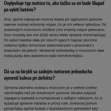
Ovplyvňuje typ motora to, ako ťažko sa mi bude šliapať
po vybití batérie?
Áno, zadné nábojové motory kladú pri vypnutom pohone
takmer nulový vnútorný odpor, čo je ich veľkou výhodou. Pri
stredových motoroch môžete cítiť mierny odpor prevodov,
hoci modely pre rok 2026 tento efekt výrazne minimalizujú.
Po vybití batérie však pri oboch typoch najviac pocítite
celkovú vyššiu hmotnosť elektrobicykla v porovnaní s
klasickým bicyklom. Moderné voľnobežky v motoroch však
robia jazdu bez asistencie stále komfortnejšou.
Dá sa na bicykli so zadným motorom jednoducho
vymeniť koleso pri defekte?
Výmena zadného kolesa s motorom je v teréne citeľne
náročnejšia než pri stredovom pohone. Musíte odpojiť
napájaciu kabeláž a manipulovať s ťažkým nábojom, čo si
vyžaduje správne náradie a určitý cvik. Stredový pohon
ponecháva zadné koleso v štandardnom prevedení bez