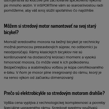
ústrojenstva sú kľúčové pre zachovanie špičkového výkonu
po mnoho sezón. V inSPORTline vám so starostlivosťou radi
pomôžeme, aby váš stroj slúžil spoľahlivo čo najdlhšie.
Môžem si stredový motor namontovať na svoj starý
bicykel?
Montáž stredového motora na bežný bicykel je technicky
možná pomocou prestavbových súprav, no odborníci ju
neodporúčajú. Rámy klasických bicyklov nie sú
konštruované na dodatočný krútiaci moment a vysokú
hmotnosť motora, čo môže viesť k ich poškodeniu.
Bezpečnejšou a stabilnejšou voľbou je kúpa certifikovaného
e-biku. V ňom je motor plne integrovaný do rámu, ktorý je
na tento výkon od začiatku dimenzovaný.
Prečo sú elektrobicykle so stredovým motorom drahšie?
Vyššia cena vyplýva z technologickej komplexnosti a potreby
špeciálne upraveného rámu. Stredové systémy využívajú