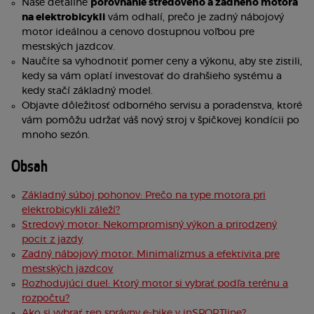
Naše detailné
porovnanie stredového a zadného motora
na elektrobicykli
vám odhalí, prečo je zadný nábojový
motor ideálnou a cenovo dostupnou voľbou pre
mestských jazdcov.
Naučíte sa vyhodnotiť pomer ceny a výkonu, aby ste zistili,
kedy sa vám oplatí investovať do drahšieho systému a
kedy stačí základný model.
Objavte dôležitosť odborného servisu a poradenstva, ktoré
vám pomôžu udržať váš nový stroj v špičkovej kondícii po
mnoho sezón.
Obsah
Základný súboj pohonov: Prečo na type motora pri
elektrobicykli záleží?
Stredový motor: Nekompromisný výkon a prirodzený
pocit z jazdy
Zadný nábojový motor: Minimalizmus a efektivita pre
mestských jazdcov
Rozhodujúci duel: Ktorý motor si vybrať podľa terénu a
rozpočtu?
Ako si vybrať ten správny e-bike v inSPORTline?