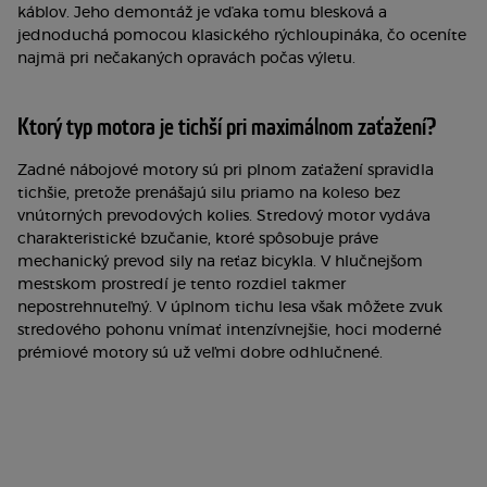
káblov. Jeho demontáž je vďaka tomu blesková a
jednoduchá pomocou klasického rýchloupináka, čo oceníte
najmä pri nečakaných opravách počas výletu.
Ktorý typ motora je tichší pri maximálnom zaťažení?
Zadné nábojové motory sú pri plnom zaťažení spravidla
tichšie, pretože prenášajú silu priamo na koleso bez
vnútorných prevodových kolies. Stredový motor vydáva
charakteristické bzučanie, ktoré spôsobuje práve
mechanický prevod sily na reťaz bicykla. V hlučnejšom
mestskom prostredí je tento rozdiel takmer
nepostrehnuteľný. V úplnom tichu lesa však môžete zvuk
stredového pohonu vnímať intenzívnejšie, hoci moderné
prémiové motory sú už veľmi dobre odhlučnené.