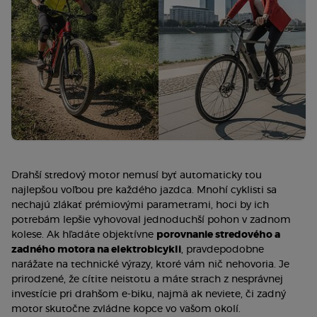
Drahší stredový motor nemusí byť automaticky tou
najlepšou voľbou pre každého jazdca. Mnohí cyklisti sa
nechajú zlákať prémiovými parametrami, hoci by ich
potrebám lepšie vyhovoval jednoduchší pohon v zadnom
kolese. Ak hľadáte objektívne
porovnanie stredového a
zadného motora na elektrobicykli
, pravdepodobne
narážate na technické výrazy, ktoré vám nič nehovoria. Je
prirodzené, že cítite neistotu a máte strach z nesprávnej
investície pri drahšom e-biku, najmä ak neviete, či zadný
motor skutočne zvládne kopce vo vašom okolí.