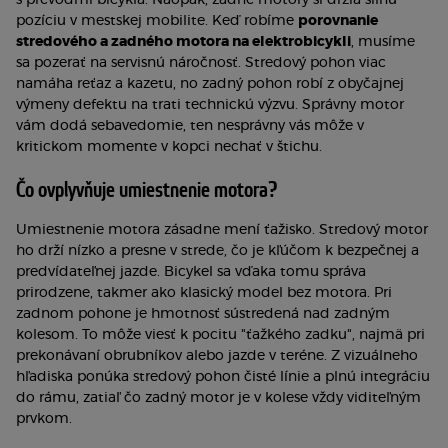
s prevodmi bicykla. Naopak, zadné motory si držia silnú
pozíciu v mestskej mobilite. Keď robíme
porovnanie
stredového a zadného motora na elektrobicykli
, musíme
sa pozerať na servisnú náročnosť. Stredový pohon viac
namáha reťaz a kazetu, no zadný pohon robí z obyčajnej
výmeny defektu na trati technickú výzvu. Správny motor
vám dodá sebavedomie, ten nesprávny vás môže v
kritickom momente v kopci nechať v štichu.
Čo ovplyvňuje umiestnenie motora?
Umiestnenie motora zásadne mení ťažisko. Stredový motor
ho drží nízko a presne v strede, čo je kľúčom k bezpečnej a
predvídateľnej jazde. Bicykel sa vďaka tomu správa
prirodzene, takmer ako klasický model bez motora. Pri
zadnom pohone je hmotnosť sústredená nad zadným
kolesom. To môže viesť k pocitu "ťažkého zadku", najmä pri
prekonávaní obrubníkov alebo jazde v teréne. Z vizuálneho
hľadiska ponúka stredový pohon čisté línie a plnú integráciu
do rámu, zatiaľ čo zadný motor je v kolese vždy viditeľným
prvkom.