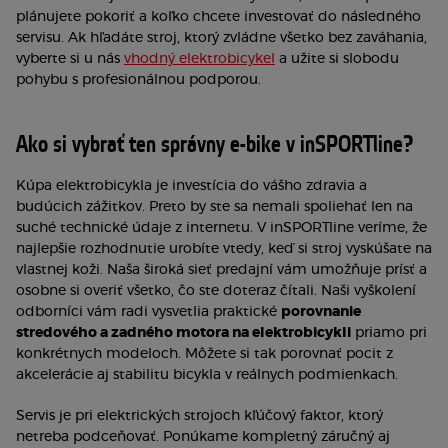
plánujete pokoriť a koľko chcete investovať do následného
servisu. Ak hľadáte stroj, ktorý zvládne všetko bez zaváhania,
vyberte si u nás
vhodný elektrobicykel
a užite si slobodu
pohybu s profesionálnou podporou.
Ako si vybrať ten správny e-bike v inSPORTline?
Kúpa elektrobicykla je investícia do vášho zdravia a
budúcich zážitkov. Preto by ste sa nemali spoliehať len na
suché technické údaje z internetu. V inSPORTline veríme, že
najlepšie rozhodnutie urobíte vtedy, keď si stroj vyskúšate na
vlastnej koži. Naša široká sieť predajní vám umožňuje prísť a
osobne si overiť všetko, čo ste doteraz čítali. Naši vyškolení
odborníci vám radi vysvetlia praktické
porovnanie
stredového a zadného motora na elektrobicykli
priamo pri
konkrétnych modeloch. Môžete si tak porovnať pocit z
akcelerácie aj stabilitu bicykla v reálnych podmienkach.
Servis je pri elektrických strojoch kľúčový faktor, ktorý
netreba podceňovať. Ponúkame kompletný záručný aj