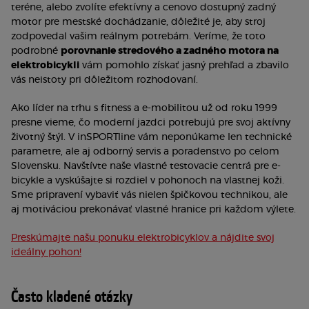
teréne, alebo zvolíte efektívny a cenovo dostupný zadný
motor pre mestské dochádzanie, dôležité je, aby stroj
zodpovedal vašim reálnym potrebám. Veríme, že toto
podrobné
porovnanie stredového a zadného motora na
elektrobicykli
vám pomohlo získať jasný prehľad a zbavilo
vás neistoty pri dôležitom rozhodovaní.
Ako líder na trhu s fitness a e-mobilitou už od roku 1999
presne vieme, čo moderní jazdci potrebujú pre svoj aktívny
životný štýl. V inSPORTline vám neponúkame len technické
parametre, ale aj odborný servis a poradenstvo po celom
Slovensku. Navštívte naše vlastné testovacie centrá pre e-
bicykle a vyskúšajte si rozdiel v pohonoch na vlastnej koži.
Sme pripravení vybaviť vás nielen špičkovou technikou, ale
aj motiváciou prekonávať vlastné hranice pri každom výlete.
Preskúmajte našu ponuku elektrobicyklov a nájdite svoj
ideálny pohon!
Často kladené otázky