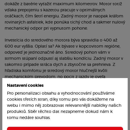
dokáže z batérie vyťažiť maximum kilometrov. Motor totiž
vďaka prepojeniu s kazetou pracuje v optimálnych
otáčkach, čím šetrí energiu. Zadný motor je naopak kráľom
rovinatých asfaltiek, kde ponúka tichý chod a takmer nulový
mechanický odpor pri vypnutom pohone.
Investícia do stredového motora býva spravidla o 400 až
600 eur vyššia. Oplatí sa? Ak bývate v kopcovitom regióne,
odpoveď je jednoznačné áno. Stredový pohon vám v
strmom stúpaní odpustí aj slabšiu kondíciu. Zadný motor v
takomto prípade stráca dych a zbytočne sa prehrieva. Z
hľadiska komfortu je stredový motor hlučnejší kvôli
mechanickým prevodom, no pocit z jazdy je oveľa
vyváženejší. Zadný motor je takmer nepočuteľný, no bicykel
Nastavení cookies
s ním pôsobí v zákrutách ťažkopádnejšie.
Pro personalizaci obsahu a vyhodnocování používáme
cookies třetích stran, díky tomu pro vás dokážeme na
Profil jazdca: Ktorý ste vy?
webu i mimo něj zobrazovat relevantnější nabídky našich
produktů. Sběr těchto dat nezapneme dokud nám k
Mestský dochádzač:
Ak hľadáte prostriedok na cestu do
tomu nedáte souhlas.
práce, zadný motor je víťaz. Ponúka bleskový odpich zo
semaforov a minimálne nároky na údržbu reťaze.