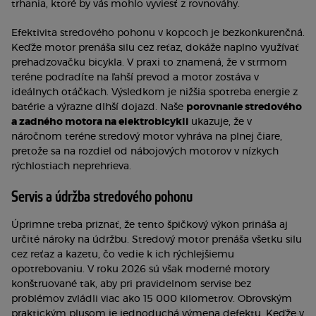
trhania, ktoré by vás mohlo vyviesť z rovnováhy.
Efektivita stredového pohonu v kopcoch je bezkonkurenčná.
Keďže motor prenáša silu cez reťaz, dokáže naplno využívať
prehadzovačku bicykla. V praxi to znamená, že v strmom
teréne podradíte na ľahší prevod a motor zostáva v
ideálnych otáčkach. Výsledkom je nižšia spotreba energie z
batérie a výrazne dlhší dojazd. Naše
porovnanie stredového
a zadného motora na elektrobicykli
ukazuje, že v
náročnom teréne stredový motor vyhráva na plnej čiare,
pretože sa na rozdiel od nábojových motorov v nízkych
rýchlostiach neprehrieva.
Servis a údržba stredového pohonu
Úprimne treba priznať, že tento špičkový výkon prináša aj
určité nároky na údržbu. Stredový motor prenáša všetku silu
cez reťaz a kazetu, čo vedie k ich rýchlejšiemu
opotrebovaniu. V roku 2026 sú však moderné motory
konštruované tak, aby pri pravidelnom servise bez
problémov zvládli viac ako 15 000 kilometrov. Obrovským
praktickým plusom je jednoduchá výmena defektu. Keďže v