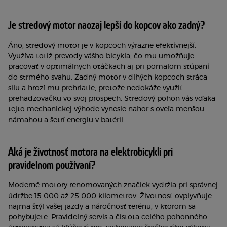
Je stredový motor naozaj lepší do kopcov ako zadný?
Áno, stredový motor je v kopcoch výrazne efektívnejší.
Využíva totiž prevody vášho bicykla, čo mu umožňuje
pracovať v optimálnych otáčkach aj pri pomalom stúpaní
do strmého svahu. Zadný motor v dlhých kopcoch stráca
silu a hrozí mu prehriatie, pretože nedokáže využiť
prehadzovačku vo svoj prospech. Stredový pohon vás vďaka
tejto mechanickej výhode vynesie nahor s oveľa menšou
námahou a šetrí energiu v batérii.
Aká je životnosť motora na elektrobicykli pri
pravidelnom používaní?
Moderné motory renomovaných značiek vydržia pri správnej
údržbe 15 000 až 25 000 kilometrov. Životnosť ovplyvňuje
najmä štýl vašej jazdy a náročnosť terénu, v ktorom sa
pohybujete. Pravidelný servis a čistota celého pohonného