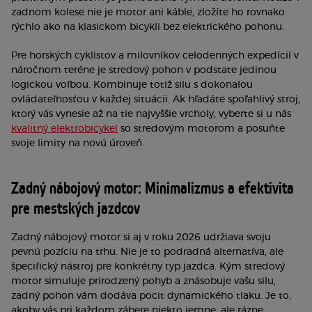
zadnom kolese nie je motor ani káble, zložíte ho rovnako
rýchlo ako na klasickom bicykli bez elektrického pohonu.
Pre horských cyklistov a milovníkov celodenných expedícií v
náročnom teréne je stredový pohon v podstate jedinou
logickou voľbou. Kombinuje totiž silu s dokonalou
ovládateľnosťou v každej situácii. Ak hľadáte spoľahlivý stroj,
ktorý vás vynesie až na tie najvyššie vrcholy, vyberte si u nás
kvalitný elektrobicykel
so stredovým motorom a posuňte
svoje limity na novú úroveň.
Zadný nábojový motor: Minimalizmus a efektivita
pre mestských jazdcov
Zadný nábojový motor si aj v roku 2026 udržiava svoju
pevnú pozíciu na trhu. Nie je to podradná alternatíva, ale
špecifický nástroj pre konkrétny typ jazdca. Kým stredový
motor simuluje prirodzený pohyb a znásobuje vašu silu,
zadný pohon vám dodáva pocit dynamického tlaku. Je to,
akoby vás pri každom zábere niekto jemne, ale rázne