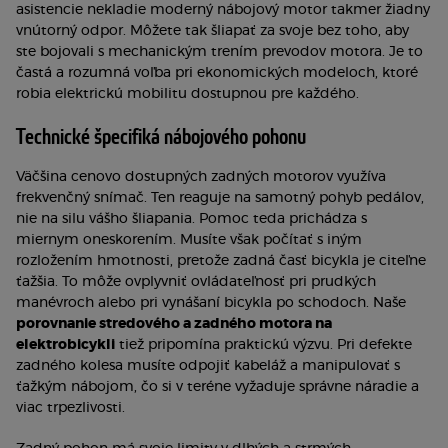
asistencie nekladie moderný nábojový motor takmer žiadny
vnútorný odpor. Môžete tak šliapať za svoje bez toho, aby
ste bojovali s mechanickým trením prevodov motora. Je to
častá a rozumná voľba pri ekonomických modeloch, ktoré
robia elektrickú mobilitu dostupnou pre každého.
Technické špecifiká nábojového pohonu
Väčšina cenovo dostupných zadných motorov využíva
frekvenčný snímač. Ten reaguje na samotný pohyb pedálov,
nie na silu vášho šliapania. Pomoc teda prichádza s
miernym oneskorením. Musíte však počítať s iným
rozložením hmotnosti, pretože zadná časť bicykla je citeľne
ťažšia. To môže ovplyvniť ovládateľnosť pri prudkých
manévroch alebo pri vynášaní bicykla po schodoch. Naše
porovnanie stredového a zadného motora na
elektrobicykli
tiež pripomína praktickú výzvu. Pri defekte
zadného kolesa musíte odpojiť kabeláž a manipulovať s
ťažkým nábojom, čo si v teréne vyžaduje správne náradie a
viac trpezlivosti.