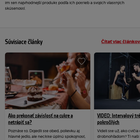
im ten najvhodnejší produkt podľa ich potrieb a svojich vlastných
skúseností.
Súvisiace články
Čítať viac článkov
Ako prekonať závislosť na cukre a
VIDEO: Intervalový tr
netrápiť sa?
pokročilých
Poznáte to. Dojedli ste obed, polievku aj
Videli ste už, ako cviči
hlavné jedlo, ale necítite úplnú spokojnosť,
drobnohľadom? Tí naši s