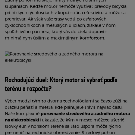
Zadný pohon má svoje limity v dlhých a strmých
stúpaniach. Keďže motor nemôže využívať prevody bicykla,
pri nízkych rýchlostiach v kopci stráca efektivitu a môže sa
prehrievať. Ak však vaše trasy vedú po asfaltových
cyklochodníkoch a mestských uliciach, získate v ňom
spoľahlivého partnera, ktorý vás do cieľa dopraví s
minimálnym úsilím a maximálnym komfortom.
Rozhodujúci duel: Ktorý motor si vybrať podľa
terénu a rozpočtu?
Výber medzi týmito dvoma technológiami sa často zúži na
otázku peňazí a miesta, kde plánujete tráviť najviac času.
Naše komplexné
porovnanie stredového a zadného motora
na elektrobicykli
ukazuje, že kým v meste môžete ušetriť
stovky eur, v horskom teréne sa táto úspora môže rýchlo
premeniť na technické obmedzenie. Stredový pohon