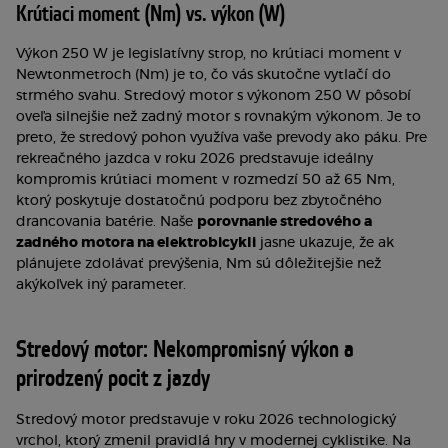
Krútiaci moment (Nm) vs. výkon (W)
Výkon 250 W je legislatívny strop, no krútiaci moment v
Newtonmetroch (Nm) je to, čo vás skutočne vytlačí do
strmého svahu. Stredový motor s výkonom 250 W pôsobí
oveľa silnejšie než zadný motor s rovnakým výkonom. Je to
preto, že stredový pohon využíva vaše prevody ako páku. Pre
rekreačného jazdca v roku 2026 predstavuje ideálny
kompromis krútiaci moment v rozmedzí 50 až 65 Nm,
ktorý poskytuje dostatočnú podporu bez zbytočného
drancovania batérie. Naše
porovnanie stredového a
zadného motora na elektrobicykli
jasne ukazuje, že ak
plánujete zdolávať prevýšenia, Nm sú dôležitejšie než
akýkoľvek iný parameter.
Stredový motor: Nekompromisný výkon a
prirodzený pocit z jazdy
Stredový motor predstavuje v roku 2026 technologický
vrchol, ktorý zmenil pravidlá hry v modernej cyklistike. Na