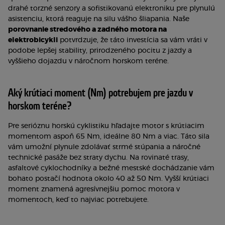
drahé torzné senzory a sofistikovanú elektroniku pre plynulú
asistenciu, ktorá reaguje na silu vášho šliapania. Naše
porovnanie stredového a zadného motora na
elektrobicykli
potvrdzuje, že táto investícia sa vám vráti v
podobe lepšej stability, prirodzeného pocitu z jazdy a
vyššieho dojazdu v náročnom horskom teréne.
Aký krútiaci moment (Nm) potrebujem pre jazdu v
horskom teréne?
Pre serióznu horskú cyklistiku hľadajte motor s krútiacim
momentom aspoň 65 Nm, ideálne 80 Nm a viac. Táto sila
vám umožní plynule zdolávať strmé stúpania a náročné
technické pasáže bez straty dychu. Na rovinaté trasy,
asfaltové cyklochodníky a bežné mestské dochádzanie vám
bohato postačí hodnota okolo 40 až 50 Nm. Vyšší krútiaci
moment znamená agresívnejšiu pomoc motora v
momentoch, keď to najviac potrebujete.