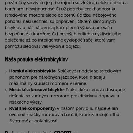
pozáručný servis, čo je pri strojoch so zložitou elektronikou a
batériami nevyhnutnosť. Či už potrebujete diagnostiku
stredového motora alebo odbornú údržbu nábojového
pohonu, naši technici sú pripravení. Okrem samotných
bicyklov u nás nájdete aj kompletnú výbavu pre vašu
bezpečnosť a komfort. Od pevných prilieb a cyklistického
oblečenia až po inteligentné cyklopočítače, ktoré vám
pomôžu sledovať váš výkon a dojazd.
Naša ponuka elektrobicyklov
Horské elektrobicykle:
Špičkové modely so stredovým
pohonom pre náročných jazdcov, ktorí hľadajú
maximálny krútiaci moment v teréne.
Mestské a krosové bicykle:
Praktické a cenovo dostupné
riešenia so zadným motorom pre efektívnu dopravu a
relaxačné výlety.
Kvalitné komponenty:
V našom portfóliu nájdete len
overené značky motorov a batérií, ktoré zaručujú dlhú
životnosť a spoľahlivosť.