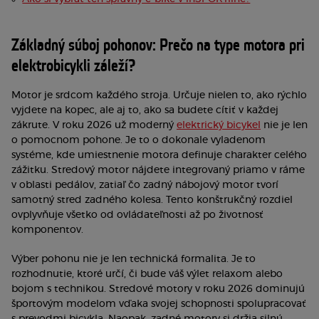
Základný súboj pohonov: Prečo na type motora pri
elektrobicykli záleží?
Motor je srdcom každého stroja. Určuje nielen to, ako rýchlo
vyjdete na kopec, ale aj to, ako sa budete cítiť v každej
zákrute. V roku 2026 už moderný
elektrický bicykel
nie je len
o pomocnom pohone. Je to o dokonale vyladenom
systéme, kde umiestnenie motora definuje charakter celého
zážitku. Stredový motor nájdete integrovaný priamo v ráme
v oblasti pedálov, zatiaľ čo zadný nábojový motor tvorí
samotný stred zadného kolesa. Tento konštrukčný rozdiel
ovplyvňuje všetko od ovládateľnosti až po životnosť
komponentov.
Výber pohonu nie je len technická formalita. Je to
rozhodnutie, ktoré určí, či bude váš výlet relaxom alebo
bojom s technikou. Stredové motory v roku 2026 dominujú
športovým modelom vďaka svojej schopnosti spolupracovať