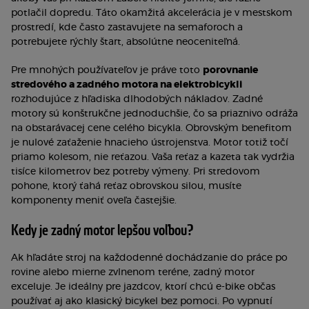
potlačil dopredu. Táto okamžitá akcelerácia je v mestskom
prostredí, kde často zastavujete na semaforoch a
potrebujete rýchly štart, absolútne neoceniteľná.
Pre mnohých používateľov je práve toto
porovnanie
stredového a zadného motora na elektrobicykli
rozhodujúce z hľadiska dlhodobých nákladov. Zadné
motory sú konštrukčne jednoduchšie, čo sa priaznivo odráža
na obstarávacej cene celého bicykla. Obrovským benefitom
je nulové zaťaženie hnacieho ústrojenstva. Motor totiž točí
priamo kolesom, nie reťazou. Vaša reťaz a kazeta tak vydržia
tisíce kilometrov bez potreby výmeny. Pri stredovom
pohone, ktorý ťahá reťaz obrovskou silou, musíte
komponenty meniť oveľa častejšie.
Kedy je zadný motor lepšou voľbou?
Ak hľadáte stroj na každodenné dochádzanie do práce po
rovine alebo mierne zvlnenom teréne, zadný motor
exceluje. Je ideálny pre jazdcov, ktorí chcú e-bike občas
používať aj ako klasický bicykel bez pomoci. Po vypnutí