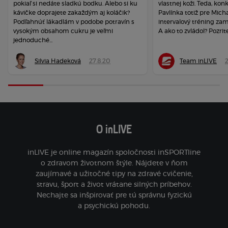
pokiaľ si nedáte sladkú bodku. Alebo si ku
vlastnej koži. Teda, kon
kávičke doprajete zakaždým aj koláčik?
Pavlínka totiž pre Micha
Podľahnúť lákadlám v podobe potravín s
intervalový tréning zam
vysokým obsahom cukru je veľmi
A ako to zvládol? Pozrite 
jednoduché...
Silvia Hadeková
27.8.20
Team inLIVE
2
O inLIVE
inLIVE je online magazín spoločnosti inSPORTline
o zdravom životnom štýle. Nájdete v ňom
zaujímavé a užitočné tipy na zdravé cvičenie,
stravu, šport a život vrátane silných príbehov.
Nechajte sa inšpirovať pre tú správnu fyzickú
a psychickú pohodu.