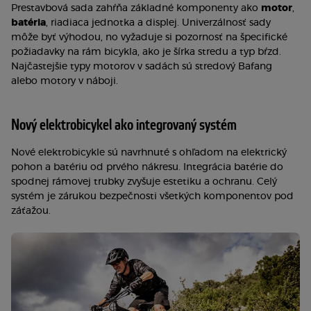
Prestavbová sada zahŕňa základné komponenty ako
motor
,
batéria
, riadiaca jednotka a displej. Univerzálnosť sady
môže byť výhodou, no vyžaduje si pozornosť na špecifické
požiadavky na rám bicykla, ako je šírka stredu a typ bŕzd.
Najčastejšie typy motorov v sadách sú stredový Bafang
alebo motory v náboji.
Nový elektrobicykel ako integrovaný systém
Nové elektrobicykle sú navrhnuté s ohľadom na elektrický
pohon a batériu od prvého nákresu. Integrácia batérie do
spodnej rámovej trubky zvyšuje estetiku a ochranu. Celý
systém je zárukou bezpečnosti všetkých komponentov pod
záťažou.