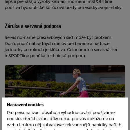
lepšie prenášajú vysoký krútiaci moment. inSPORTline
používa hydraulické kotúčové brzdy pre všetky svoje e-biky.
Záruka a servisná podpora
Servis no-name prestavbových sád môže byť problém.
Dostupnosť náhradných dielov pre batérie a riadiace
jednotky po rokoch je kľúčová. Celonárodná servisná sieť
inSPORTline ponúka technickú podporu.
Nastavení cookies
Pro personalizaci obsahu a vyhodnocování používáme
cookies třetích stran, díky tomu pro vás dokážeme na
webu i mimo něj zobrazovat relevantnější nabídky našich