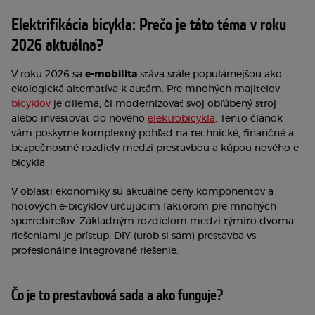
Elektrifikácia bicykla: Prečo je táto téma v roku
2026 aktuálna?
V roku 2026 sa
e-mobilita
stáva stále populárnejšou ako
ekologická alternatíva k autám. Pre mnohých majiteľov
bicyklov
je dilema, či modernizovať svoj obľúbený stroj
alebo investovať do nového
elektrobicykla
. Tento článok
vám poskytne komplexný pohľad na technické, finančné a
bezpečnostné rozdiely medzi prestavbou a kúpou nového e-
bicykla.
V oblasti ekonomiky sú aktuálne ceny komponentov a
hotových e-bicyklov určujúcim faktorom pre mnohých
spotrebiteľov. Základným rozdielom medzi týmito dvoma
riešeniami je prístup: DIY (urob si sám) prestavba vs.
profesionálne integrované riešenie.
Čo je to prestavbová sada a ako funguje?