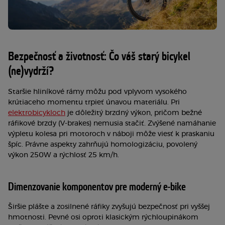
Bezpečnosť a životnosť: Čo váš starý bicykel
(ne)vydrží?
Staršie hliníkové rámy môžu pod vplyvom vysokého
krútiaceho momentu trpieť únavou materiálu. Pri
elektrobicykloch
je dôležitý brzdný výkon, pričom bežné
ráfikové brzdy (V-brakes) nemusia stačiť. Zvýšené namáhanie
výpletu kolesa pri motoroch v náboji môže viesť k praskaniu
špíc. Právne aspekty zahrňujú homologizáciu, povolený
výkon 250W a rýchlosť 25 km/h.
Dimenzovanie komponentov pre moderný e-bike
Širšie plášte a zosilnené ráfiky zvyšujú bezpečnosť pri vyššej
hmotnosti. Pevné osi oproti klasickým rýchloupinákom