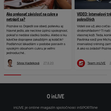
Ako prekonať závislosť na cukre a
VIDEO: Intervalový tr
netrápiť sa?
pokročilých
Poznáte to. Dojedli ste obed, polievku aj
Videli ste už, ako cviči
hlavné jedlo, ale necítite úplnú spokojnosť,
drobnohľadom? Tí naši s
pokiaľ si nedáte sladkú bodku. Alebo si ku
vlastnej koži. Teda, kon
kávičke doprajete zakaždým aj koláčik?
Pavlínka totiž pre Micha
Podľahnúť lákadlám v podobe potravín s
intervalový tréning zam
vysokým obsahom cukru je veľmi
A ako to zvládol? Pozrite 
jednoduché...
Silvia Hadeková
27.8.20
Team inLIVE
2
O inLIVE
inLIVE je online magazín spoločnosti inSPORTline