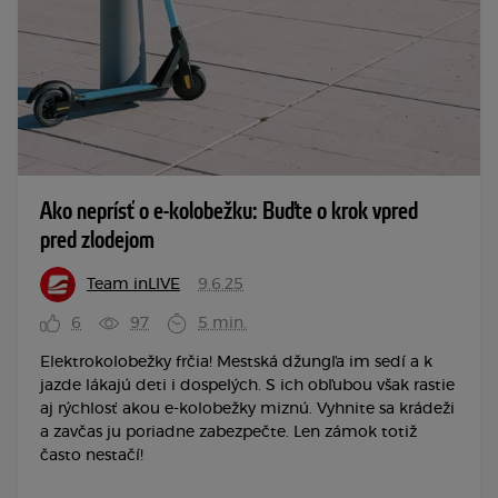
Ako neprísť o e-kolobežku: Buďte o krok vpred
pred zlodejom
Team inLIVE
9.6.25
6
97
5 min.
Elektrokolobežky frčia! Mestská džungľa im sedí a k
jazde lákajú deti i dospelých. S ich obľubou však rastie
aj rýchlosť akou e-kolobežky miznú. Vyhnite sa krádeži
a zavčas ju poriadne zabezpečte. Len zámok totiž
často nestačí!