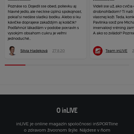
Poznáte to. Dojedli ste obed, polievku aj
Videli ste už, ako cviči
hlavné jedlo, ale necítite úplnú spokojnosť,
drobnohľadom? Tí naši s
pokiaľ si nedáte sladkú bodku. Alebo si ku
vlastnej koži. Teda, kon
kávičke doprajete zakaždým aj koláčik?
Pavlínka totiž pre Micha
Podľahnúť lákadlám v podobe potravín s
intervalový tréning zam
vysokým obsahom cukru je veľmi
A ako to zvládol? Pozrite 
jednoduché...
Silvia Hadeková
27.8.20
Team inLIVE
2
O inLIVE
inLIVE je online magazín spoločnosti inSPORTline
o zdravom životnom štýle. Nájdete v ňom