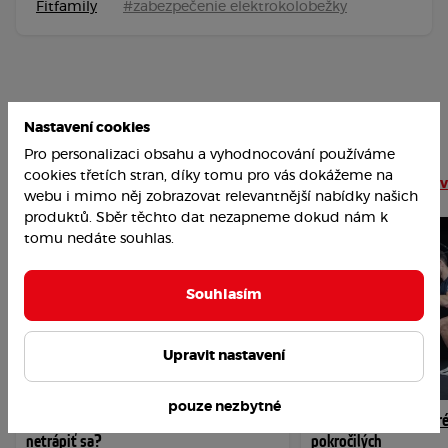
Fitfamily
#zabezpečenie elektrokolobežky
Nastavení cookies
Pro personalizaci obsahu a vyhodnocování používáme
cookies třetích stran, díky tomu pro vás dokážeme na
Najobľúbenejšie články
Čítať viac článkov
webu i mimo něj zobrazovat relevantnější nabídky našich
produktů. Sběr těchto dat nezapneme dokud nám k
tomu nedáte souhlas.
Souhlasím
Upravit nastavení
pouze nezbytné
Ako prekonať závislosť na cukre a
VIDEO: Intervalový tr
netrápiť sa?
pokročilých