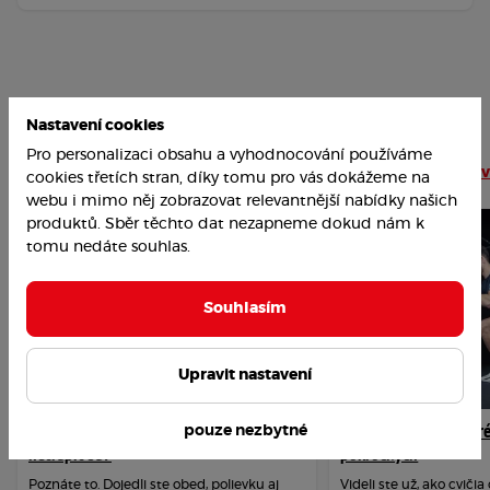
Nastavení cookies
Pro personalizaci obsahu a vyhodnocování používáme
Najobľúbenejšie články
Čítať viac článkov
cookies třetích stran, díky tomu pro vás dokážeme na
webu i mimo něj zobrazovat relevantnější nabídky našich
produktů. Sběr těchto dat nezapneme dokud nám k
tomu nedáte souhlas.
Souhlasím
Upravit nastavení
Ako prekonať závislosť na cukre a
VIDEO: Intervalový tr
pouze nezbytné
netrápiť sa?
pokročilých
Poznáte to. Dojedli ste obed, polievku aj
Videli ste už, ako cviči