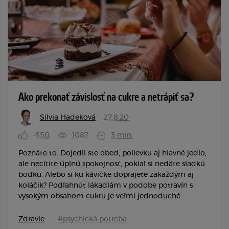
Ako prekonať závislosť na cukre a netrápiť sa?
Silvia Hadeková
27.8.20
-550
1087
3 min.
Poznáte to. Dojedli ste obed, polievku aj hlavné jedlo,
ale necítite úplnú spokojnosť, pokiaľ si nedáte sladkú
bodku. Alebo si ku kávičke doprajete zakaždým aj
koláčik? Podľahnúť lákadlám v podobe potravín s
vysokým obsahom cukru je veľmi jednoduché...
Zdravie
#psychická potreba