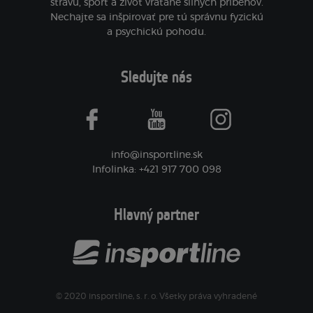
stravu, šport a život vrátane silných príbehov.
Nechajte sa inšpirovať pre tú správnu fyzickú
a psychickú pohodu.
Sledujte nás
facebook
youtube
instagram
info@insportline.sk
Infolinka: +421 917 700 098
Hlavný partner
© 2020 insportline, s. r. o. Všetky práva vyhradené