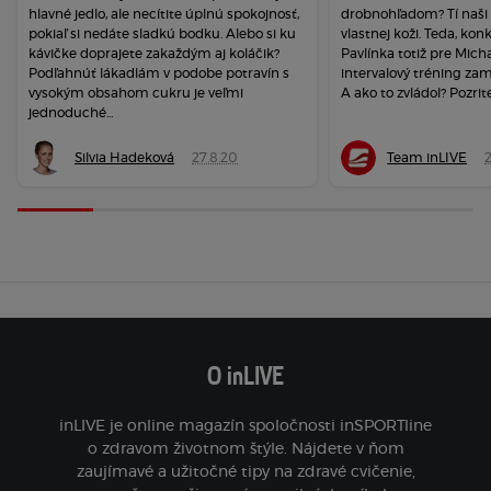
hlavné jedlo, ale necítite úplnú spokojnosť,
drobnohľadom? Tí naši s
pokiaľ si nedáte sladkú bodku. Alebo si ku
vlastnej koži. Teda, kon
kávičke doprajete zakaždým aj koláčik?
Pavlínka totiž pre Micha
Podľahnúť lákadlám v podobe potravín s
intervalový tréning zam
vysokým obsahom cukru je veľmi
A ako to zvládol? Pozrite 
jednoduché...
Silvia Hadeková
27.8.20
Team inLIVE
2
O inLIVE
inLIVE je online magazín spoločnosti inSPORTline
o zdravom životnom štýle. Nájdete v ňom
zaujímavé a užitočné tipy na zdravé cvičenie,