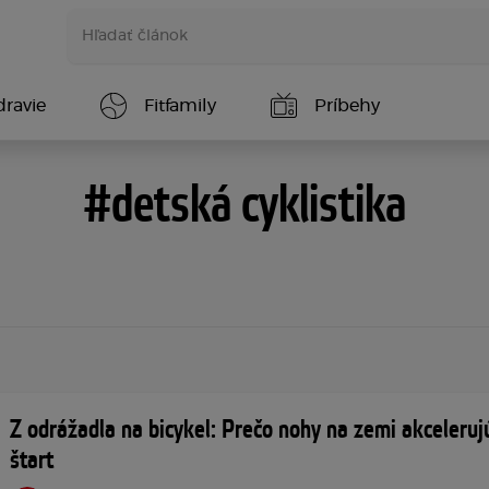
dravie
Fitfamily
Príbehy
#detská cyklistika
Z odrážadla na bicykel: Prečo nohy na zemi akceleruj
štart