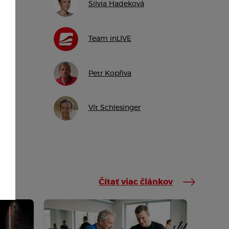
Silvia Hadeková
Team inLIVE
Petr Kopřiva
Vít Schlesinger
Čítať viac článkov