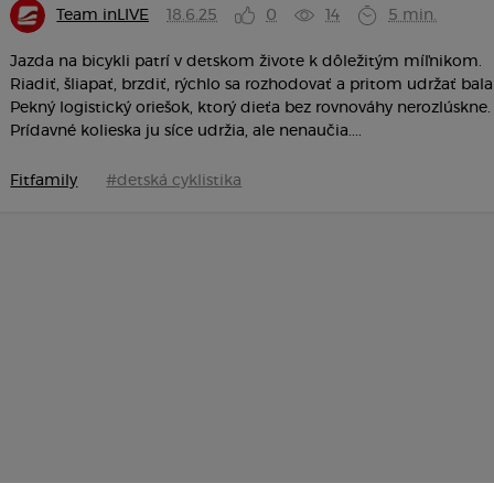
Team inLIVE
18.6.25
0
14
5 min.
Jazda na bicykli patrí v detskom živote k dôležitým míľnikom.
Riadiť, šliapať, brzdiť, rýchlo sa rozhodovať a pritom udržať bal
Pekný logistický oriešok, ktorý dieťa bez rovnováhy nerozlúskne.
Prídavné kolieska ju síce udržia, ale nenaučia....
Fitfamily
#detská cyklistika