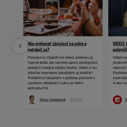
Ako prekonať závislosť na cukre a
VIDEO: 
Predchádzajúca
netrápiť sa?
pokroči
Poznáte to. Dojedli ste obed, polievku aj
Videli st
hlavné jedlo, ale necítite úplnú spokojnosť,
drobnohľ
pokiaľ si nedáte sladkú bodku. Alebo si ku
vlastnej
kávičke doprajete zakaždým aj koláčik?
Pavlínka
Podľahnúť lákadlám v podobe potravín s
interval
vysokým obsahom cukru je veľmi
A ako to 
jednoduché...
Silvia Hadeková
27.8.20
T