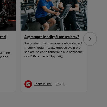
edzi
Aký rotoped je najlepší pre seniorov?
Ako vy
Nasledujú
Recumbent, mini rotoped alebo skladací
Skladac
model? Poradíme, aký rotoped zvoliť pre
airbike?
seniora, na čo sa zamerať a ako bezpečne
koľko in
ORTline.
cvičiť. Parametre. Tipy. FAQ.
ktorý n
oho sa
Team inLIVE
27.4.26