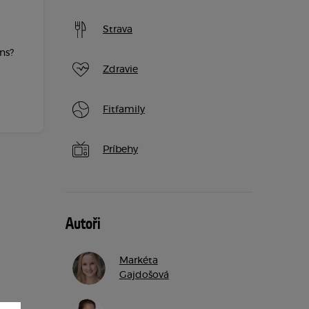
Strava
ans?
Zdravie
Fitfamily
Príbehy
Autoři
Markéta
Gajdošová