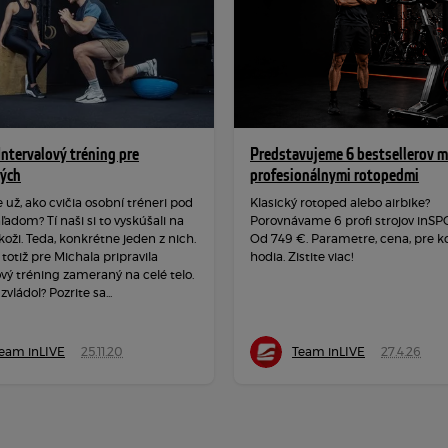
Intervalový tréning pre
Predstavujeme 6 bestsellerov m
lých
profesionálnymi rotopedmi
e už, ako cvičia osobní tréneri pod
Klasický rotoped alebo airbike?
adom? Tí naši si to vyskúšali na
Porovnávame 6 profi strojov inSP
 koži. Teda, konkrétne jeden z nich.
Od 749 €. Parametre, cena, pre k
 totiž pre Michala pripravila
hodia. Zistite viac!
ový tréning zameraný na celé telo.
zvládol? Pozrite sa...
eam inLIVE
25.11.20
Team inLIVE
27.4.26