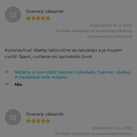
Overený zákazník
OZ
Hodnotené: 14. 4. 2020
Produkt zakúpený na www.insportline.hu
(automaticky preložené)
Koronavírus! Všetky telocvične sa zatvárajú a ja musím
cvičiť! Šport, cvičenie mi zachránilo život.
Môžete s ním robiť takmer čokoľvek. Takmer všetko.
A nezaberá veľa miesta.
Nie.
Overený zákazník
OZ
Hodnotené: 6. 4. 2020
Produkt zakúpený na www.insportline.hu