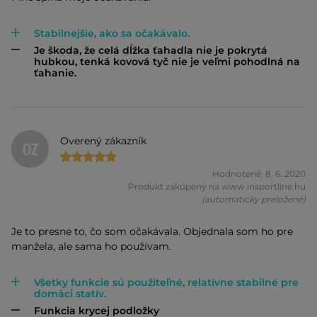
Stabilnejšie, ako sa očakávalo.
Je škoda, že celá dĺžka ťahadla nie je pokrytá
hubkou, tenká kovová tyč nie je veľmi pohodlná na
ťahanie.
Overený zákazník
OZ
Hodnotené: 8. 6. 2020
Produkt zakúpený na www.insportline.hu
(automaticky preložené)
Je to presne to, čo som očakávala. Objednala som ho pre
manžela, ale sama ho používam.
Všetky funkcie sú použiteľné, relatívne stabilné pre
domáci statív.
Funkcia krycej podložky