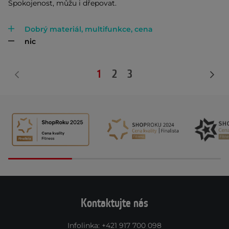
Spokojenost, můžu i dřepovat.
Dobrý materiál, multifunkce, cena
nic
1
2
3
Kontaktujte nás
Infolinka
:
+421 917 700 098