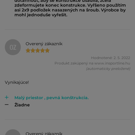
dotáhnout, aby se konstrukce usadila, zcela
zdeformujete konec konstrukce. Vyřšeno použítím
asi 2x9 podložek nasazených na šroub. Výrobce by
mohl jednoduše vyřešit.
Overený zákazník
OZ
Hodnotené: 2. 5. 2022
Produkt zakúpený na www.insportline.hu
(automaticky preložené)
Vynikajúce!
Malý priestor , pevná konštrukcia.
Žiadne
Overený zákazník