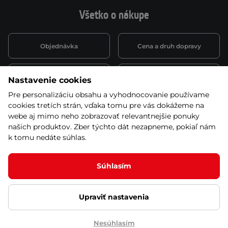
Všetko o nákupe
Objednávka
Cena a druh dopravy
Spôsob platby
Vernostný systém
Nastavenie cookies
Pre personalizáciu obsahu a vyhodnocovanie používame
cookies tretích strán, vďaka tomu pre vás dokážeme na
Montáž a servis
Reklamácie a záruka
webe aj mimo neho zobrazovať relevantnejšie ponuky
našich produktov. Zber týchto dát nezapneme, pokiaľ nám
k tomu nedáte súhlas.
Kariéra
Obchodné podmienky
Súhlasím
Ľutujeme, ale tento produkt už nie je zaradený v
našej ponuke
Upraviť nastavenia
© 2026 Stores inSPORTline SK, s.r.o. Všetky práva vyhradené
Ochrana osobných údajov
Nastavenie cookies
Nesúhlasím