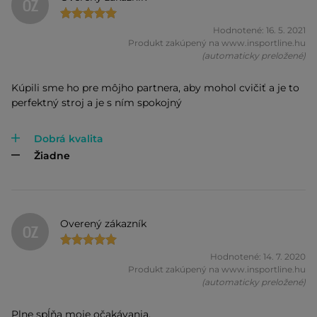
OZ
Hodnotené: 16. 5. 2021
Produkt zakúpený na www.insportline.hu
(automaticky preložené)
Kúpili sme ho pre môjho partnera, aby mohol cvičiť a je to
perfektný stroj a je s ním spokojný
Dobrá kvalita
Žiadne
Overený zákazník
OZ
Hodnotené: 14. 7. 2020
Produkt zakúpený na www.insportline.hu
(automaticky preložené)
Plne spĺňa moje očakávania.