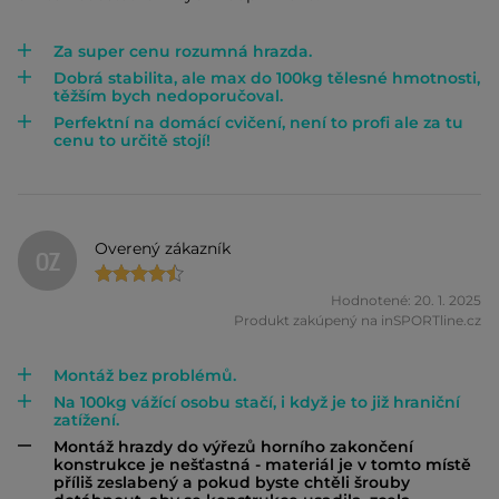
Za super cenu rozumná hrazda.
Dobrá stabilita, ale max do 100kg tělesné hmotnosti,
těžším bych nedoporučoval.
Perfektní na domácí cvičení, není to profi ale za tu
cenu to určitě stojí!
Overený zákazník
OZ
Hodnotené: 20. 1. 2025
Produkt zakúpený na inSPORTline.cz
Montáž bez problémů.
Na 100kg vážící osobu stačí, i když je to již hraniční
zatížení.
Montáž hrazdy do výřezů horního zakončení
konstrukce je nešťastná - materiál je v tomto místě
příliš zeslabený a pokud byste chtěli šrouby