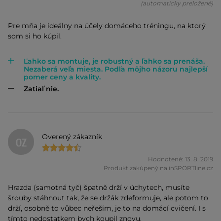
(automaticky preložené)
Pre mňa je ideálny na účely domáceho tréningu, na ktorý
som si ho kúpil.
Ľahko sa montuje, je robustný a ľahko sa prenáša.
Nezaberá veľa miesta. Podľa môjho názoru najlepší
pomer ceny a kvality.
Zatiaľ nie.
Overený zákazník
OZ
Hodnotené: 13. 8. 2019
Produkt zakúpený na inSPORTline.cz
Hrazda (samotná tyč) špatně drží v úchytech, musíte
šrouby stáhnout tak, že se držák zdeformuje, ale potom to
drží, osobně to vůbec neřeším, je to na domácí cvičení. I s
tímto nedostatkem bych koupil znovu.