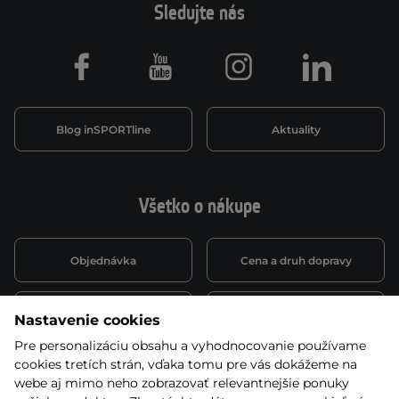
Sledujte nás
Facebook
Youtube
Instagram
LinkedIn
Blog inSPORTline
Aktuality
Všetko o nákupe
Objednávka
Cena a druh dopravy
Spôsob platby
Vernostný systém
Nastavenie cookies
Pre personalizáciu obsahu a vyhodnocovanie používame
cookies tretích strán, vďaka tomu pre vás dokážeme na
Montáž a servis
Reklamácie a záruka
webe aj mimo neho zobrazovať relevantnejšie ponuky