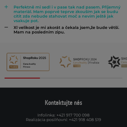
Perfektně mi sedl i v pase tak nad pasem. Příjemný
materiál. Mam poprvé teprve zkouším jak se budu
cítit zda nebude stahovat moč a nevím ještě jak
vsakuje pot.
Xl velikost je mi akorát a čekala jsem,že bude větší.
Mam na posledním zipu.
Kontaktujte nás
Infolinka
:
+421 917 700 098
Realizácia posilňovní
:
+421 918 408 519