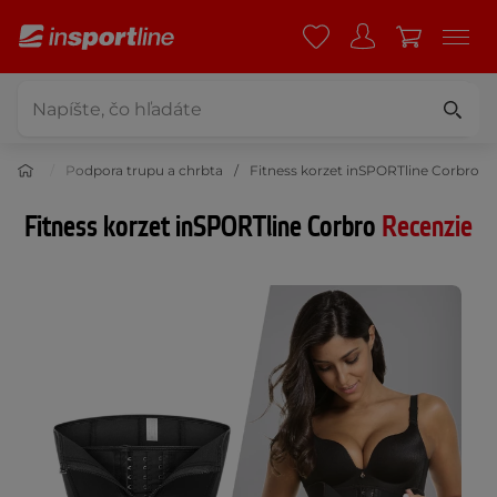
ortézy
Podpora trupu a chrbta
Fitness korzet inSPORTline Corbro
Fitness korzet inSPORTline Corbro
Recenzie