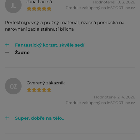
Jana Laciná
Hodnotené: 10. 3. 2026
JL
Produkt zakúpený na inSPORTline.cz
Perfektní,pevný a pružný materiál, úžasná pomůcka na
narovnání zad a stáhnutí břicha
Fantastický korzet, skvěle sedí
Žádné
Overený zákazník
OZ
Hodnotené: 2. 4. 2026
Produkt zakúpený na inSPORTline.cz
Super, dobře na tělo..