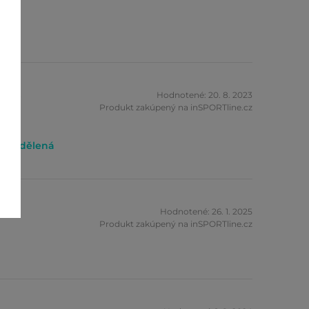
 mi.
zník
Hodnotené: 20. 8. 2023
Produkt zakúpený na inSPORTline.cz
ě rozdělená
žová
Hodnotené: 26. 1. 2025
Produkt zakúpený na inSPORTline.cz