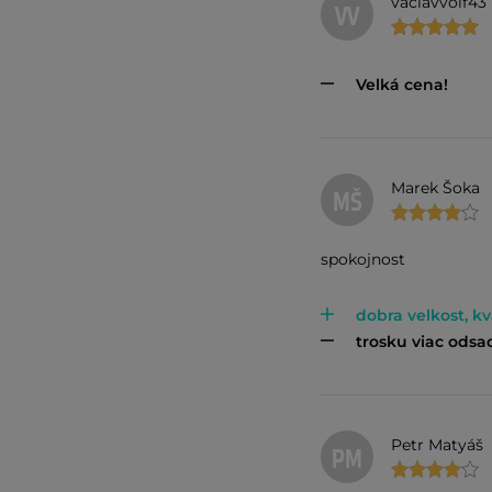
vaclavvolf43
VV
Velká cena!
Marek Šoka
MŠ
spokojnost
dobra velkost, kv
trosku viac odsa
Petr Matyáš
PM