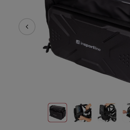
Predchádzajúce