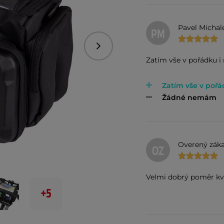
Pavel Michal
PM
Nasledujúce
Zatím vše v pořádku i 
Zatím vše v poř
Žádné nemám
Overený záka
OZ
Velmi dobrý poměr kva
+5