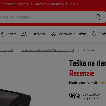
Vernostný systém
Darčekové poukazy
Servis
Moto
Outdoor
Zdravie a krása
Záh
a bicykel
Taška na riadidlá inSPORTline Stroget
Recenzie
Taška na ria
Recenzie
Hodnotenie: 4.8
96%
zákazníkov
odporúča