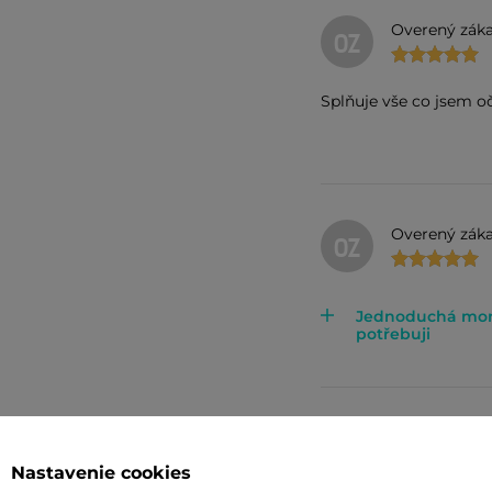
Overený záka
OZ
Splňuje vše co jsem o
Overený záka
OZ
Jednoduchá montá
potřebuji
Overený záka
OZ
Nastavenie cookies