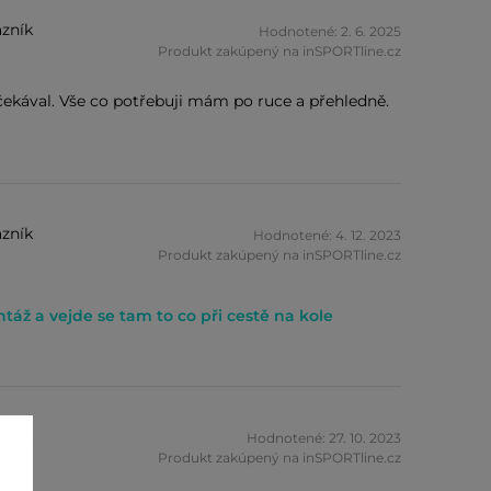
zník
Hodnotené: 2. 6. 2025
Produkt zakúpený na inSPORTline.cz
čekával. Vše co potřebuji mám po ruce a přehledně.
zník
Hodnotené: 4. 12. 2023
Produkt zakúpený na inSPORTline.cz
ž a vejde se tam to co při cestě na kole
zník
Hodnotené: 27. 10. 2023
Produkt zakúpený na inSPORTline.cz