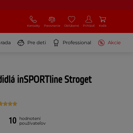
Kontakty
Porovnanie
Obľúbené
Prihlásiť
Košík
rada
Pre deti
Professional
Akcie
didlá inSPORTline Stroget
10
hodnotení
používateľov