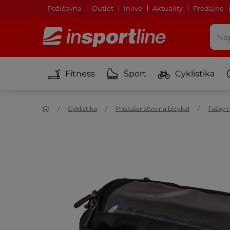
Požičovňa
Outlet
Inlive
Aktuality
Predajne
Fitness
Šport
Cyklistika
Cyklistika
Príslušenstvo na bicykel
Tašky n