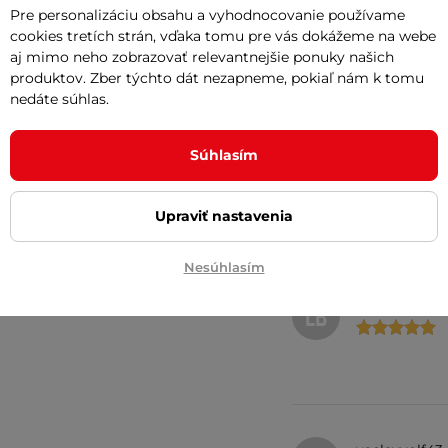
Pre personalizáciu obsahu a vyhodnocovanie používame
Je perfektní. Vyhovuje
cookies tretích strán, vďaka tomu pre vás dokážeme na webe
aj mimo neho zobrazovať relevantnejšie ponuky našich
produktov. Zber týchto dát nezapneme, pokiaľ nám k tomu
nedáte súhlas.
Overený záka
OZ
Súhlasím
prostorná, pěkn
Upraviť nastavenia
Nesúhlasím
Ludmila Brů
LB