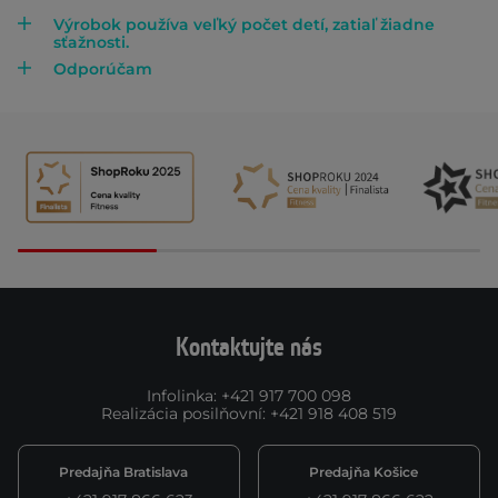
Výrobok používa veľký počet detí, zatiaľ žiadne
sťažnosti.
Odporúčam
Kontaktujte nás
Infolinka
:
+421 917 700 098
Realizácia posilňovní
:
+421 918 408 519
Predajňa Bratislava
Predajňa Košice