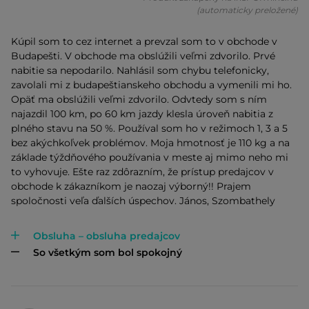
(automaticky preložené)
Kúpil som to cez internet a prevzal som to v obchode v
Budapešti. V obchode ma obslúžili veľmi zdvorilo. Prvé
nabitie sa nepodarilo. Nahlásil som chybu telefonicky,
zavolali mi z budapeštianskeho obchodu a vymenili mi ho.
Opäť ma obslúžili veľmi zdvorilo. Odvtedy som s ním
najazdil 100 km, po 60 km jazdy klesla úroveň nabitia z
plného stavu na 50 %. Používal som ho v režimoch 1, 3 a 5
bez akýchkoľvek problémov. Moja hmotnosť je 110 kg a na
základe týždňového používania v meste aj mimo neho mi
to vyhovuje. Ešte raz zdôrazním, že prístup predajcov v
obchode k zákazníkom je naozaj výborný!! Prajem
spoločnosti veľa ďalších úspechov. János, Szombathely
Obsluha – obsluha predajcov
So všetkým som bol spokojný