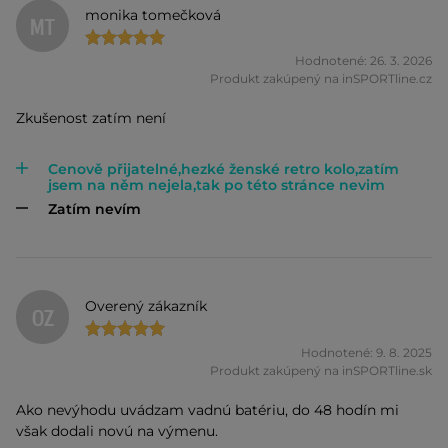
monika tomečková
MT
Hodnotené: 26. 3. 2026
Produkt zakúpený na inSPORTline.cz
Zkušenost zatím není
Cenově přijatelné,hezké ženské retro kolo,zatím
jsem na něm nejela,tak po této stránce nevim
Zatím nevím
Overený zákazník
OZ
Hodnotené: 9. 8. 2025
Produkt zakúpený na inSPORTline.sk
Ako nevýhodu uvádzam vadnú batériu, do 48 hodín mi
však dodali novú na výmenu.