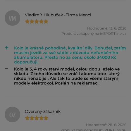
Vladimír Hlubuček -Firma Mencl
VM
Hodnotené: 13. 6. 2026
Produkt zakúpený na inSPORTline.cz
Kolo je krásně pohodlné, kvalitní díly. Bohužel, zatím
musím jezdit za své sádlo z důvodu nefunkčního
akumulátoru. Přesto ho za cenu okolo 34000 Kč
doporučuji.
Kolo je 3, 4 roky starý model, celou dobu leželo ve
skladu. Z toho důvodu se zničil akumulátor, který
nikdo nenabíjel. Ale tak to bude se všemi starými
modely elektrokol. Poslán na reklamaci.
Overený zákazník
OZ
Hodnotené: 28. 6. 2026
Produkt zakúpený na inSPORTline.hu