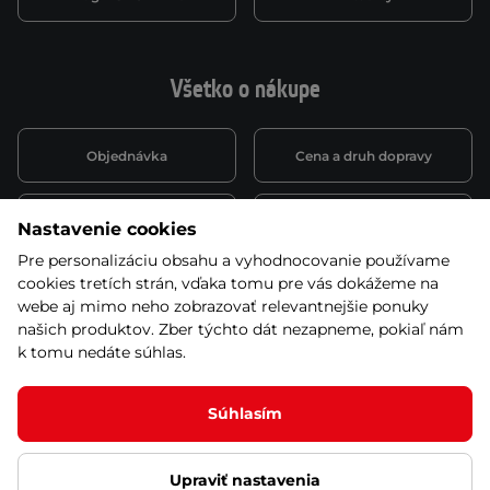
Všetko o nákupe
Objednávka
Cena a druh dopravy
Spôsob platby
Vernostný systém
Nastavenie cookies
Pre personalizáciu obsahu a vyhodnocovanie používame
cookies tretích strán, vďaka tomu pre vás dokážeme na
Montáž a servis
Reklamácie a záruka
webe aj mimo neho zobrazovať relevantnejšie ponuky
našich produktov. Zber týchto dát nezapneme, pokiaľ nám
k tomu nedáte súhlas.
Kariéra
Obchodné podmienky
Súhlasím
Upraviť nastavenia
© 2026 Stores inSPORTline SK, s.r.o. Všetky práva vyhradené