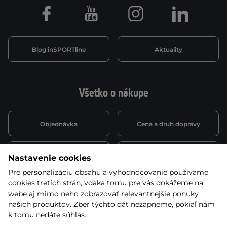
Facebook
Youtube
Instagram
LinkedIn
Blog inSPORTline
Aktuality
Všetko o nákupe
Objednávka
Cena a druh dopravy
Spôsob platby
Vernostný systém
Nastavenie cookies
Pre personalizáciu obsahu a vyhodnocovanie používame
cookies tretích strán, vďaka tomu pre vás dokážeme na
Montáž a servis
Reklamácie a záruka
webe aj mimo neho zobrazovať relevantnejšie ponuky
našich produktov. Zber týchto dát nezapneme, pokiaľ nám
k tomu nedáte súhlas.
Kariéra
Obchodné podmienky