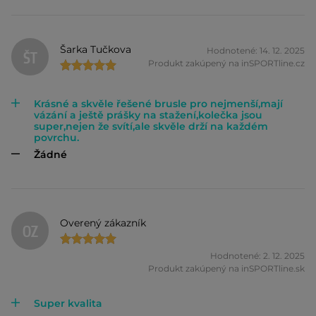
Šarka Tučkova
Hodnotené: 14. 12. 2025
ŠT
Produkt zakúpený na inSPORTline.cz
Krásné a skvěle řešené brusle pro nejmenší,mají
vázání a ještě prášky na stažení,kolečka jsou
super,nejen že svítí,ale skvěle drží na každém
povrchu.
Žádné
Overený zákazník
OZ
Hodnotené: 2. 12. 2025
Produkt zakúpený na inSPORTline.sk
Super kvalita