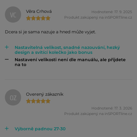
Věra Crhová
Hodnotené: 17. 9. 2025
VC
Produkt zakúpený na inSPORTline.cz
Dcera si je sama nazuje a hned může vyjet.
Nastavitelná velikost, snadné nazouvání, hezký
design a svítící kolečko jako bonus
Nastavení velikosti není dle manuálu, ale přijdete
na to
Overený zákazník
OZ
Hodnotené: 17. 3. 2026
Produkt zakúpený na inSPORTline.cz
Výborně padnou 27-30