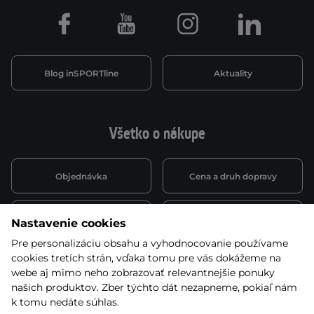
Facebook
Youtube
Instagram
LinkedIn
Blog inSPORTline
Aktuality
Všetko o nákupe
Objednávka
Cena a druh dopravy
Spôsob platby
Vernostný systém
Nastavenie cookies
Pre personalizáciu obsahu a vyhodnocovanie používame
cookies tretích strán, vďaka tomu pre vás dokážeme na
Montáž a servis
Reklamácie a záruka
webe aj mimo neho zobrazovať relevantnejšie ponuky
našich produktov. Zber týchto dát nezapneme, pokiaľ nám
k tomu nedáte súhlas.
Kariéra
Obchodné podmienky