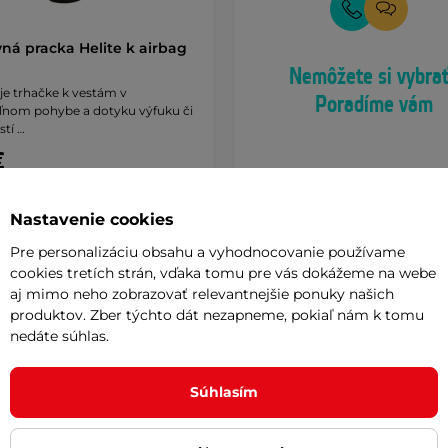
ná pracka Helite k airbag
Nemôžete si vybra
je trhačke k vestám v
Poradíme vám
nom pohybe a dotyku výfuku či
stí …
€
e – 11.8. u Vás
Nastavenie cookies
Kúpiť
Pre personalizáciu obsahu a vyhodnocovanie používame
cookies tretích strán, vďaka tomu pre vás dokážeme na webe
aj mimo neho zobrazovať relevantnejšie ponuky našich
produktov. Zber týchto dát nezapneme, pokiaľ nám k tomu
nedáte súhlas.
Súhlasím