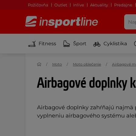
Požičovňa
Outlet
Inlive
Aktuality
Predajne
Fitness
Šport
Cyklistika
Moto
Moto oblečenie
Airbagové m
Airbagové doplnky 
Airbagové doplnky zahŕňajú najmä 
vyplneniu airbagového systému al