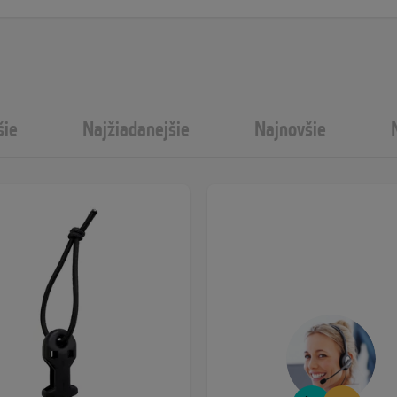
šie
Najžiadanejšie
Najnovšie