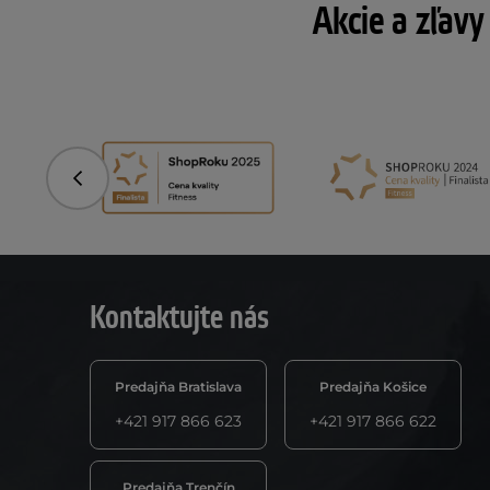
Akcie a zľavy
Predchádzajúce
Kontaktujte nás
Predajňa Bratislava
Predajňa Košice
+421 917 866 623
+421 917 866 622
Predajňa Trenčín