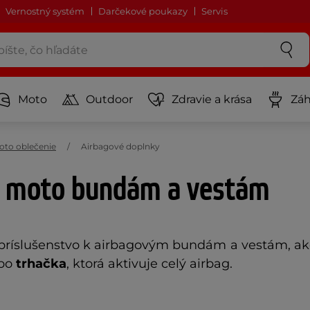
Vernostný systém
Darčekové poukazy
Servis
Moto
Outdoor
Zdravie a krása
Záh
oto oblečenie
Airbagové doplnky
k moto bundám a vestám
príslušenstvo k airbagovým bundám a vestám, ak
ebo
trhačka
, ktorá aktivuje celý airbag.