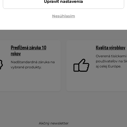
predávanejšie airbagové
Upraviť nastavenia
Najlacnejšie airbagové
nky - porovnanie
Nesúhlasím
Predĺžená záruka 10
Kvalita výrobkov
rokov
Overená tisíckami
používateľov na S
Nadštandardná záruka na
aj celej Európe.
vybrané produkty.
Akčný newsletter