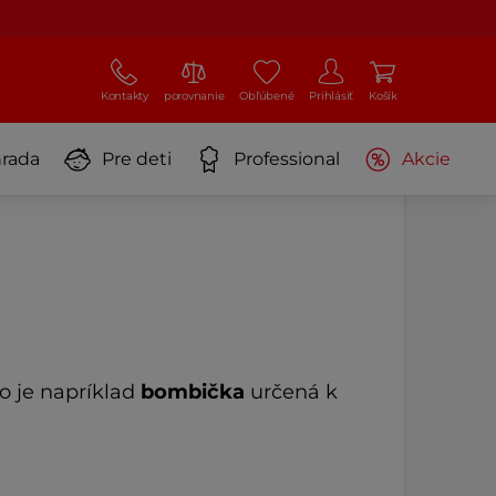
Kontakty
porovnanie
Obľúbené
Prihlásiť
Košík
rada
Pre deti
Professional
Akcie
o je napríklad
bombička
určená k