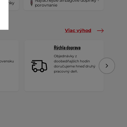
Najlacnejšie airbagové doplnky -
 doplnky
porovnanie
Viac výhod
Rýchla doprava
Objednávky z
lovensku
doobedňajších hodín
doručujeme hneď druhý
Nasledujú
pracovný deň.