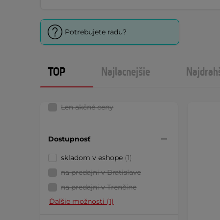
Potrebujete radu?
TOP
Najlacnejšie
Najdrah
Len akčné ceny
Dostupnosť
skladom v eshope
(1)
na predajni v Bratislave
na predajni v Trenčíne
Ďalšie možnosti (1)