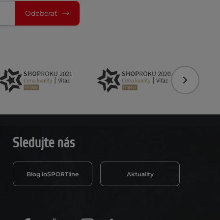
Odoberať
Nasledujú
Sledujte nás
Blog inSPORTline
Aktuality