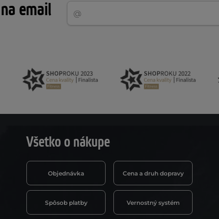
 na email
Všetko o nákupe
Objednávka
Cena a druh dopravy
Spôsob platby
Vernostný systém