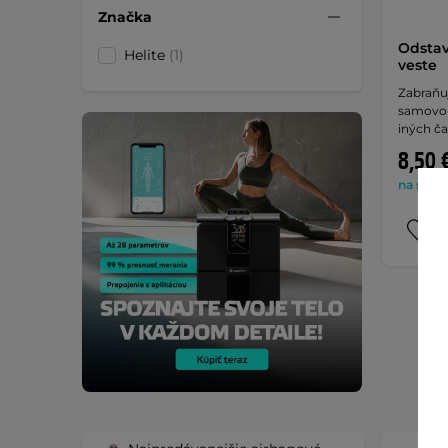
Značka
Odstav
Helite
(1)
veste
Zabraňu
samovoľ
iných ča
8,50 
na sklad