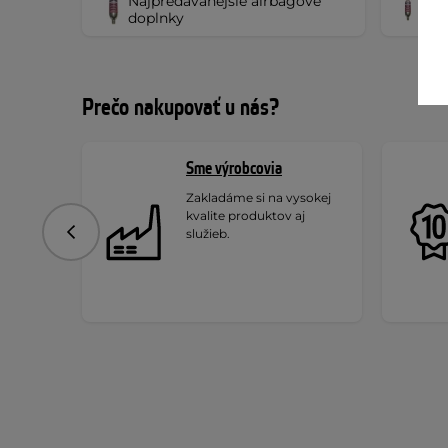
Najpredávanejšie airbagové
Naj
doplnky
dopl
Prečo nakupovať u nás?
Sme výrobcovia
Zakladáme si na vysokej
kvalite produktov aj
služieb.
Predchádzajúce