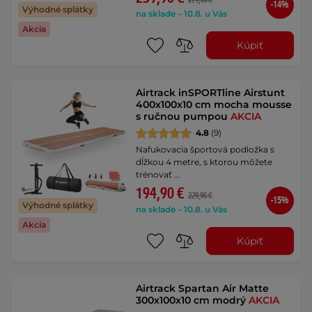
279,90 €
-14%
Výhodné splátky
na sklade – 10.8. u Vás
Akcia
Kúpiť
Airtrack inSPORTline Airstunt
400x100x10 cm mocha mousse
s ručnou pumpou
AKCIA
4.8
(9)
Nafukovacia športová podložka s
dĺžkou 4 metre, s ktorou môžete
trénovať …
194,90 €
229,90 €
-15%
Výhodné splátky
na sklade – 10.8. u Vás
Akcia
Kúpiť
Airtrack Spartan Air Matte
300x100x10 cm modrý
AKCIA