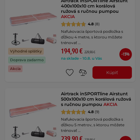
Airtrack inSPORTline Airstunt
400x100x10 cm korálová
ružová s ručnou pumpou
AKCIA
4.8
(8)
Nafukovacia športová podložka s
dĺžkou 4 metre, s ktorou môžete
trénovať …
194,90 €
Výhodné splátky
229,90 €
-15%
na sklade – 10.8. u Vás
Doprava zadarmo
Akcia
Kúpiť
Airtrack inSPORTline Airstunt
500x100x10 cm korálová ružová
s ručnou pumpou
AKCIA
4.8
(9)
Nafukovacia športová podložka s
dĺžkou 5 metrov, s ktorou môžete
trénovať …
239,90 €