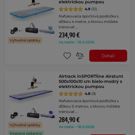
elektrickou pumpou
4.9
(12)
Nafukovacia športová podložka s
dĺžkou 4 metre, s ktorou môžete
trénovať …
234,90 €
Výhodné splátky
na ceste – 18.9.2026
Detail
Airtrack inSPORTline Airstunt
500x100x10 cm bielo-modrý s
elektrickou pumpou
4.8
(9)
Nafukovacia športová podložka s
dĺžkou 5 metrov, s ktorou môžete
trénovať …
284,90 €
Výhodné splátky
na ceste – 18.9.2026
Doprava zadarmo