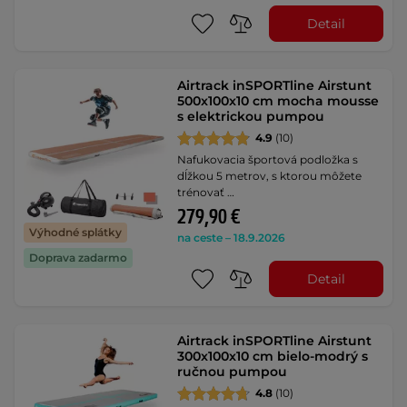
Detail
Airtrack inSPORTline Airstunt
500x100x10 cm mocha mousse
s elektrickou pumpou
4.9
(10)
Nafukovacia športová podložka s
dĺžkou 5 metrov, s ktorou môžete
trénovať …
279,90 €
Výhodné splátky
na ceste – 18.9.2026
Doprava zadarmo
Detail
Airtrack inSPORTline Airstunt
300x100x10 cm bielo-modrý s
ručnou pumpou
4.8
(10)