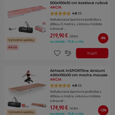
500x100x10 cm korálová ružová
AKCIA
4.8
(9)
Nafukovacia športová podložka s
dĺžkou 5 metrov, s ktorou môžete
trénovať …
219,90 €
239,90 €
-8%
Výhodné splátky
na sklade – 10.8. u Vás
Akcia
Kúpiť
Airtrack inSPORTline Airstunt
400x100x10 cm mocha mousse
AKCIA
4.8
(9)
Nafukovacia športová podložka s
dĺžkou 4 metre, s ktorou môžete
trénovať …
174,90 €
197,90 €
-12%
Výhodné splátky
na sklade – 10.8. u Vás