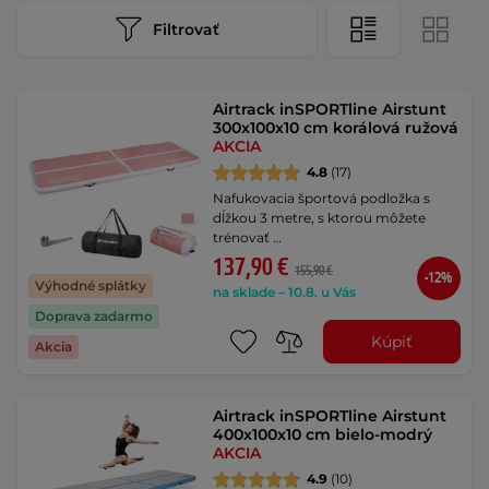
Filtrovať
Airtrack inSPORTline Airstunt
300x100x10 cm korálová ružová
AKCIA
4.8
(17)
Nafukovacia športová podložka s
dĺžkou 3 metre, s ktorou môžete
trénovať …
137,90 €
155,90 €
-12%
Výhodné splátky
na sklade – 10.8. u Vás
Doprava zadarmo
Kúpiť
Akcia
Airtrack inSPORTline Airstunt
400x100x10 cm bielo-modrý
AKCIA
4.9
(10)