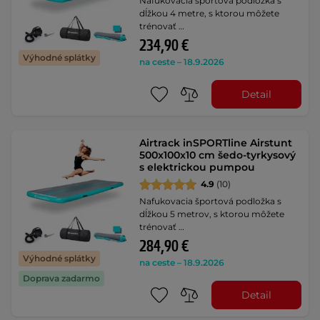
Nafukovacia športová podložka s
dĺžkou 4 metre, s ktorou môžete
trénovať …
234,90 €
Výhodné splátky
na ceste – 18.9.2026
Detail
Airtrack inSPORTline Airstunt
500x100x10 cm šedo-tyrkysový
s elektrickou pumpou
4.9
(10)
Nafukovacia športová podložka s
dĺžkou 5 metrov, s ktorou môžete
trénovať …
284,90 €
Výhodné splátky
na ceste – 18.9.2026
Doprava zadarmo
Detail