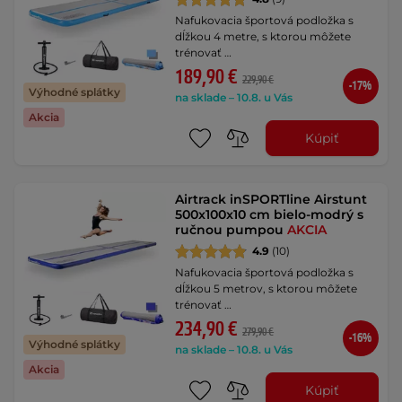
Nafukovacia športová podložka s
dĺžkou 4 metre, s ktorou môžete
trénovať …
189,90 €
229,90 €
-17%
Výhodné splátky
na sklade – 10.8. u Vás
Akcia
Kúpiť
Airtrack inSPORTline Airstunt
500x100x10 cm bielo-modrý s
ručnou pumpou
AKCIA
4.9
(10)
Nafukovacia športová podložka s
dĺžkou 5 metrov, s ktorou môžete
trénovať …
234,90 €
279,90 €
-16%
Výhodné splátky
na sklade – 10.8. u Vás
Akcia
Kúpiť