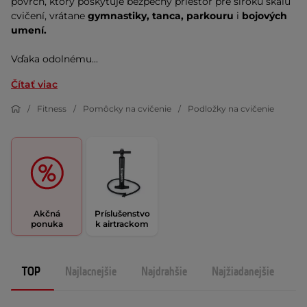
povrch, ktorý poskytuje bezpečný priestor pre širokú škálu
cvičení, vrátane
gymnastiky, tanca, parkouru
i
bojových
umení.
Vďaka odolnému...
Čítať viac
Fitness
Pomôcky na cvičenie
Podložky na cvičenie
Akčná
Príslušenstvo
ponuka
k airtrackom
TOP
Najlacnejšie
Najdrahšie
Najžiadanejšie
N