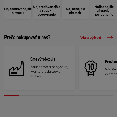
Najpredávanejšie
Najlacnejšie
Najpredávanejšie
Najlacnejšie
airtrack -
airtrack -
airtrack
airtrack
porovnanie
porovnanie
Prečo nakupovať u nás?
Viac výhod
Sme výrobcovia
Predĺže
Zakladáme si na vysokej
Nadšta
kvalite produktov aj
vybrané
služieb.