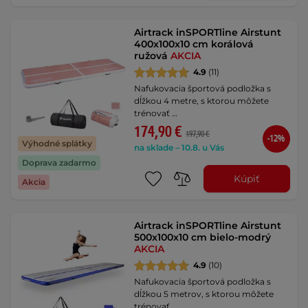
Airtrack inSPORTline Airstunt
400x100x10 cm korálová
ružová
AKCIA
4.9
(11)
Nafukovacia športová podložka s
dĺžkou 4 metre, s ktorou môžete
trénovať …
174,90 €
197,90 €
-12%
Výhodné splátky
na sklade – 10.8. u Vás
Doprava zadarmo
Kúpiť
Akcia
Airtrack inSPORTline Airstunt
500x100x10 cm bielo-modrý
AKCIA
4.9
(10)
Nafukovacia športová podložka s
dĺžkou 5 metrov, s ktorou môžete
trénovať …