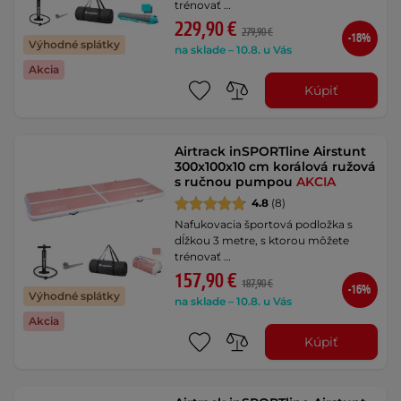
trénovať …
229,90 €
279,90 €
-18%
Výhodné splátky
na sklade – 10.8. u Vás
Akcia
Kúpiť
Airtrack inSPORTline Airstunt
300x100x10 cm korálová ružová
s ručnou pumpou
AKCIA
4.8
(8)
Nafukovacia športová podložka s
dĺžkou 3 metre, s ktorou môžete
trénovať …
157,90 €
187,90 €
-16%
Výhodné splátky
na sklade – 10.8. u Vás
Akcia
Kúpiť