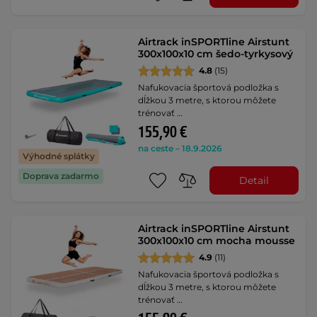
Airtrack inSPORTline Airstunt
300x100x10 cm šedo-tyrkysový
4.8
(15)
Nafukovacia športová podložka s
dĺžkou 3 metre, s ktorou môžete
trénovať …
155,90 €
na ceste – 18.9.2026
Výhodné splátky
Doprava zadarmo
Detail
Airtrack inSPORTline Airstunt
300x100x10 cm mocha mousse
4.9
(11)
Nafukovacia športová podložka s
dĺžkou 3 metre, s ktorou môžete
trénovať …