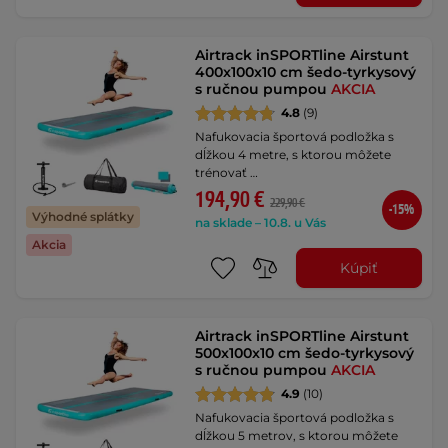
Airtrack inSPORTline Airstunt
400x100x10 cm šedo-tyrkysový
s ručnou pumpou
AKCIA
4.8
(9)
Nafukovacia športová podložka s
dĺžkou 4 metre, s ktorou môžete
trénovať …
194,90 €
229,90 €
-15%
Výhodné splátky
na sklade – 10.8. u Vás
Akcia
Kúpiť
Airtrack inSPORTline Airstunt
500x100x10 cm šedo-tyrkysový
s ručnou pumpou
AKCIA
4.9
(10)
Nafukovacia športová podložka s
dĺžkou 5 metrov, s ktorou môžete