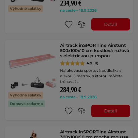
234,90 €
Výhodné splátky
na ceste – 18.9.2026
Detail
Airtrack inSPORTline Airstunt
500x100x10 cm korálová ružová
s elektrickou pumpou
4.9
(11)
Nafukovacia športová podložka s
dĺžkou 5 metrov, s ktorou môžete
trénovať …
284,90 €
Výhodné splátky
na ceste – 18.9.2026
Doprava zadarmo
Detail
Airtrack inSPORTline Airstunt
300x100x10 cm mocha mousse