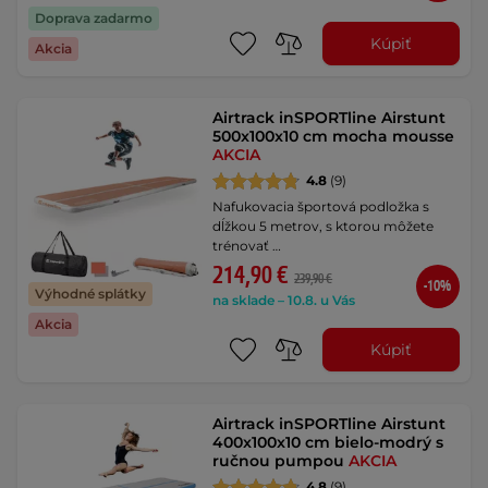
Doprava zadarmo
Kúpiť
Akcia
Airtrack inSPORTline Airstunt
500x100x10 cm mocha mousse
AKCIA
4.8
(9)
Nafukovacia športová podložka s
dĺžkou 5 metrov, s ktorou môžete
trénovať …
214,90 €
239,90 €
-10%
Výhodné splátky
na sklade – 10.8. u Vás
Akcia
Kúpiť
Airtrack inSPORTline Airstunt
400x100x10 cm bielo-modrý s
ručnou pumpou
AKCIA
4.8
(9)