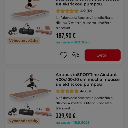
s elektrickou pumpou
4.9
(12)
Nafukovacia športová podložka s
dĺžkou 3 metre, s ktorou môžete
trénovať …
187,90 €
Výhodné splátky
na ceste – 18.9.2026
Detail
Airtrack inSPORTline Airstunt
400x100x10 cm mocha mousse
s elektrickou pumpou
4.8
(9)
Nafukovacia športová podložka s
dĺžkou 4 metre, s ktorou môžete
trénovať …
229,90 €
Výhodné splátky
na ceste – 18.9.2026