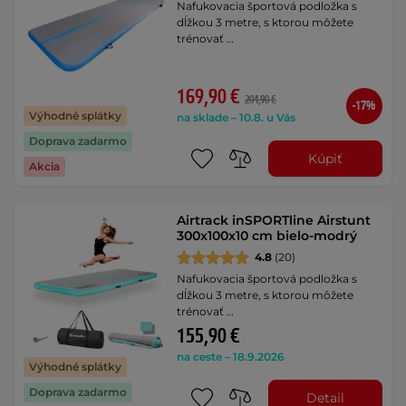
Nafukovacia športová podložka s
dĺžkou 3 metre, s ktorou môžete
trénovať …
169,90 €
204,90 €
-17%
Výhodné splátky
na sklade – 10.8. u Vás
Doprava zadarmo
Kúpiť
Akcia
Airtrack inSPORTline Airstunt
300x100x10 cm bielo-modrý
4.8
(20)
Nafukovacia športová podložka s
dĺžkou 3 metre, s ktorou môžete
trénovať …
155,90 €
na ceste – 18.9.2026
Výhodné splátky
Doprava zadarmo
Detail