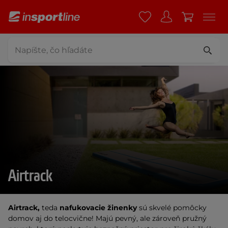
Airtrack
Airtrack,
teda
nafukovacie žinenky
sú skvelé pomôcky
domov aj do telocvične! Majú pevný, ale zároveň pružný