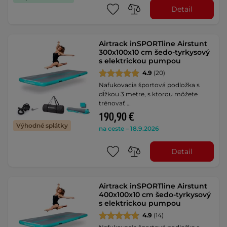
Detail
Airtrack inSPORTline Airstunt
300x100x10 cm šedo-tyrkysový
s elektrickou pumpou
4.9
(20)
Nafukovacia športová podložka s
dĺžkou 3 metre, s ktorou môžete
trénovať …
190,90 €
Výhodné splátky
na ceste – 18.9.2026
Detail
Airtrack inSPORTline Airstunt
400x100x10 cm šedo-tyrkysový
s elektrickou pumpou
4.9
(14)