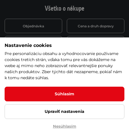
Všetko o nákupe
Objednávka
Cena a druh dopravy
Spôsob platby
Vernostný systém
Nastavenie cookies
Pre personalizáciu obsahu a vyhodnocovanie používame
cookies tretích strán, vďaka tomu pre vás dokážeme na
Montáž a servis
Reklamácie a záruka
webe aj mimo neho zobrazovať relevantnejšie ponuky
našich produktov. Zber týchto dát nezapneme, pokiaľ nám
k tomu nedáte súhlas.
Kariéra
Obchodné podmienky
Súhlasím
Upraviť nastavenia
© 2026 Stores inSPORTline SK, s.r.o. Všetky práva vyhradené
Ochrana osobných údajov
Nastavenie cookies
Nesúhlasím