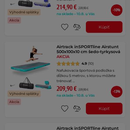
214,90 €
239,90 €
-10%
Výhodné splátky
na sklade – 10.8. u Vás
Akcia
Kúpiť
Airtrack inSPORTline Airstunt
500x100x10 cm šedo-tyrkysová
AKCIA
4.9
(10)
Nafukovacia športová podložka s
dĺžkou 5 metrov, s ktorou môžete
trénovať …
209,90 €
239,90 €
-13%
Výhodné splátky
na sklade – 10.8. u Vás
Akcia
Kúpiť
Airtrack inSPORTline Airstunt