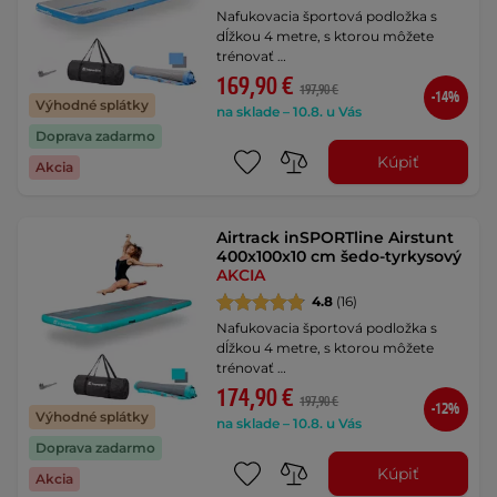
Nafukovacia športová podložka s
dĺžkou 4 metre, s ktorou môžete
trénovať …
169,90 €
197,90 €
-14%
Výhodné splátky
na sklade – 10.8. u Vás
Doprava zadarmo
Kúpiť
Akcia
Airtrack inSPORTline Airstunt
400x100x10 cm šedo-tyrkysový
AKCIA
4.8
(16)
Nafukovacia športová podložka s
dĺžkou 4 metre, s ktorou môžete
trénovať …
174,90 €
197,90 €
-12%
Výhodné splátky
na sklade – 10.8. u Vás
Doprava zadarmo
Kúpiť
Akcia