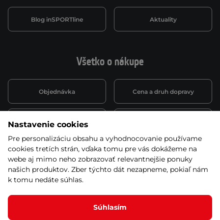
Blog inSPORTline
Aktuality
Všetko o nákupe
Objednávka
Cena a druh dopravy
Spôsob platby
Vernostný systém
Nastavenie cookies
Pre personalizáciu obsahu a vyhodnocovanie používame
cookies tretích strán, vďaka tomu pre vás dokážeme na
Montáž a servis
Reklamácie a záruka
webe aj mimo neho zobrazovať relevantnejšie ponuky
našich produktov. Zber týchto dát nezapneme, pokiaľ nám
k tomu nedáte súhlas.
Kariéra
Obchodné podmienky
Súhlasím