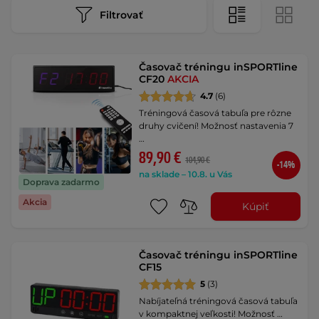
Filtrovať
Časovač tréningu inSPORTline
CF20
AKCIA
4.7
(6)
Tréningová časová tabuľa pre rôzne
druhy cvičení! Možnosť nastavenia 7
…
89,90 €
104,90 €
-14%
na sklade – 10.8. u Vás
Doprava zadarmo
Akcia
Kúpiť
Časovač tréningu inSPORTline
CF15
5
(3)
Nabíjateľná tréningová časová tabuľa
v kompaktnej veľkosti! Možnosť …