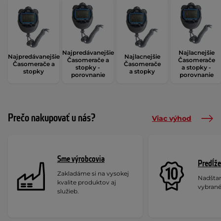
Najpredávanejšie
Najlacnejšie
Najpredávanejšie
Najlacnejšie
Časomerače a
Časomerače
Časomerače a
Časomerače
stopky -
a stopky -
stopky
a stopky
porovnanie
porovnanie
Prečo nakupovať u nás?
Viac výhod
Sme výrobcovia
Predĺže
Zakladáme si na vysokej
Nadšta
kvalite produktov aj
vybrané
služieb.