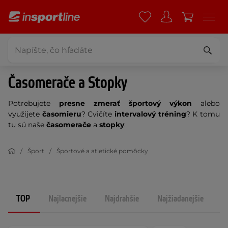
Časomerače a Stopky
Potrebujete
presne zmerať športový výkon
alebo
využijete
časomieru
? Cvičíte
intervalový tréning
? K tomu
tu sú naše
časomerače
a
stopky
.
Šport
Športové a atletické pomôcky
TOP
Najlacnejšie
Najdrahšie
Najžiadanejšie
N