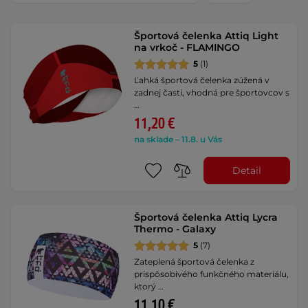
Športová čelenka Attiq Light
na vrkoč - FLAMINGO
5
(1)
Ľahká športová čelenka zúžená v
zadnej časti, vhodná pre športovcov s
…
11,20 €
na sklade – 11.8. u Vás
Detail
Športová čelenka Attiq Lycra
Thermo - Galaxy
5
(7)
Zateplená športová čelenka z
prispôsobivého funkčného materiálu,
ktorý …
11,10 €