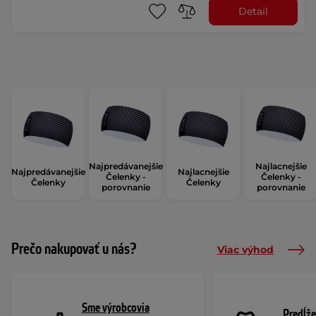
Detail
Najpredávanejšie
Najlacnejšie
Najpredávanejšie
Najlacnejšie
Čelenky -
Čelenky -
Čelenky
Čelenky
porovnanie
porovnanie
Prečo nakupovať u nás?
Viac výhod
Sme výrobcovia
Predĺže