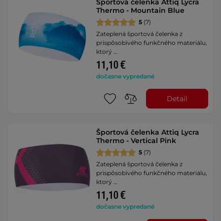
Športová čelenka Attiq Lycra
Thermo - Mountain Blue
5
(7)
Zateplená športová čelenka z
prispôsobivého funkčného materiálu,
ktorý …
11,10 €
dočasne vypredané
Detail
Športová čelenka Attiq Lycra
Thermo - Vertical Pink
5
(7)
Zateplená športová čelenka z
prispôsobivého funkčného materiálu,
ktorý …
11,10 €
dočasne vypredané