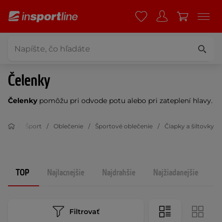
Čelenky
Čelenky
pomôžu pri odvode potu alebo pri zateplení hlavy.
Šport
Oblečenie
Športové oblečenie
Čiapky a šiltovky
TOP
Najlacnejšie
Najdrahšie
Najžiadanejšie
N
Filtrovať