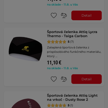
na sklade – 11.8. u Vás
Detail
Športová čelenka Attiq Lycra
Thermo - Taiga Carbon
5
(7)
Zateplená športová čelenka z
prispôsobivého funkčného materiálu,
ktorý …
11,10 €
na sklade – 11.8. u Vás
Detail
Športová čelenka Attiq Light
na vrkoč - Dusty Rose 2
5
(1)