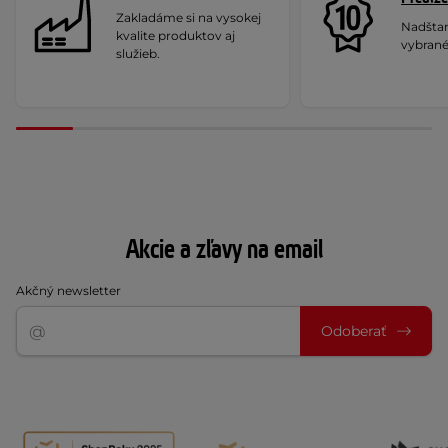
Zakladáme si na vysokej
Nadšta
kvalite produktov aj
vybrané
služieb.
Akcie a zľavy na email
Akčný newsletter
Odoberať