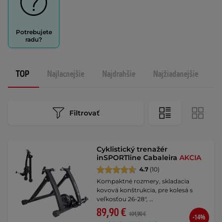
Potrebujete
radu?
TOP
Najlacnejšie
Najdrahšie
Najžiadanejšie
N
Filtrovať
Cyklistický trenažér
inSPORTline Cabaleira
AKCIA
4.7
(10)
Kompaktné rozmery, skladacia
kovová konštrukcia, pre kolesá s
veľkosťou 26-28", …
89,90 €
104,90 €
-14%