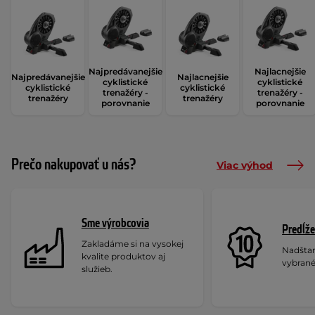
Najpredávanejšie
Najlacnejšie
Najpredávanejšie
Najlacnejšie
cyklistické
cyklistické
cyklistické
cyklistické
trenažéry -
trenažéry -
trenažéry
trenažéry
porovnanie
porovnanie
Prečo nakupovať u nás?
Viac výhod
Sme výrobcovia
Predĺže
Zakladáme si na vysokej
Nadšta
kvalite produktov aj
vybrané
služieb.