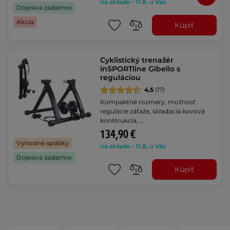
na sklade – 11.8. u Vás
Doprava zadarmo
Akcia
Kúpiť
Cyklistický trenažér
inSPORTline Gibello s
reguláciou
4.5
(17)
Kompaktné rozmery, možnosť
regulácie záťaže, skladacia kovová
konštrukcia, …
134,90 €
Výhodné splátky
na sklade – 11.8. u Vás
Doprava zadarmo
Kúpiť