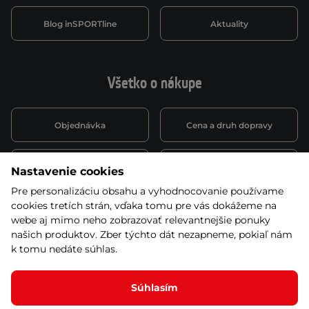
Blog inSPORTline
Aktuality
Všetko o nákupe
Objednávka
Cena a druh dopravy
Spôsob platby
Vernostný systém
Nastavenie cookies
Pre personalizáciu obsahu a vyhodnocovanie používame
cookies tretích strán, vďaka tomu pre vás dokážeme na
Montáž a servis
Reklamácie a záruka
webe aj mimo neho zobrazovať relevantnejšie ponuky
našich produktov. Zber týchto dát nezapneme, pokiaľ nám
k tomu nedáte súhlas.
Kariéra
Obchodné podmienky
Súhlasím