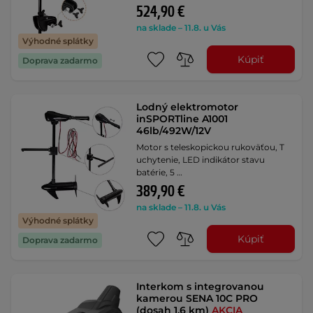
524,90 €
na sklade – 11.8. u Vás
Výhodné splátky
Kúpiť
Doprava zadarmo
Lodný elektromotor
inSPORTline A1001
46lb/492W/12V
Motor s teleskopickou rukoväťou, T
uchytenie, LED indikátor stavu
batérie, 5 …
389,90 €
na sklade – 11.8. u Vás
Výhodné splátky
Kúpiť
Doprava zadarmo
Interkom s integrovanou
kamerou SENA 10C PRO
(dosah 1,6 km)
AKCIA