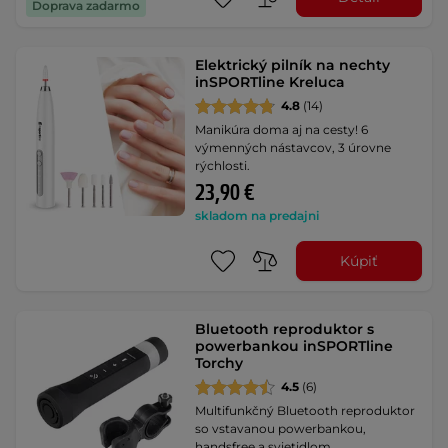
Doprava zadarmo
Elektrický pilník na nechty
inSPORTline Kreluca
4.8
(14)
Manikúra doma aj na cesty! 6
výmenných nástavcov, 3 úrovne
rýchlosti.
23,90 €
skladom na predajni
Kúpiť
Bluetooth reproduktor s
powerbankou inSPORTline
Torchy
4.5
(6)
Multifunkčný Bluetooth reproduktor
so vstavanou powerbankou,
handsfree a svietidlom.