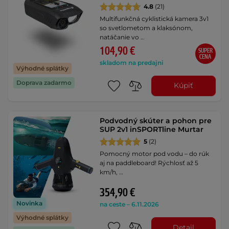
4.8
(21)
Multifunkčná cyklistická kamera 3v1
so svetlometom a klaksónom,
natáčanie vo …
104,90 €
SUPER
CENA
skladom na predajni
Výhodné splátky
Doprava zadarmo
Kúpiť
Podvodný skúter a pohon pre
SUP 2v1 inSPORTline Murtar
5
(2)
Pomocný motor pod vodu – do rúk
aj na paddleboard! Rýchlosť až 5
km/h, …
354,90 €
Novinka
na ceste – 6.11.2026
Výhodné splátky
Detail