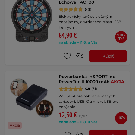
Echowell AC 100
5
(1)
Elektronický terč so sieťovým
napájaním, z tvrdeného plastu, 158
herných …
64,90 €
SUPER
CENA
na sklade – 11.8. u Vás
Kúpiť
Powerbanka inSPORTline
PowerTen II 10000 mAh
AKCIA
4.9
(31)
2x USB-A pre nabíjanie rôznych
zariadení, USB-C a microUSB pre
nabíjanie …
12,50 €
14,90 €
-16%
na sklade – 11.8. u Vás
Akcia