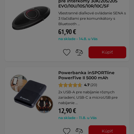
pre interkomy 30K/20S/20S
EVO/10U/10S/10R/10C/SF
Všestranné diaľkové ovládanie SENA s
3 tlačidlami pre komunikátory s
Bluetooth …
61,90 €
na sklade – 14.8. u Vás
Kúpiť
Powerbanka inSPORTline
PowerFive II 5000 mAh
4.7
(20)
2x USB-A pre nabíjanie rôznych
zariadení, USB-C a microUSB pre
nabíjanie …
12,90 €
na sklade – 11.8. u Vás
Kúpiť