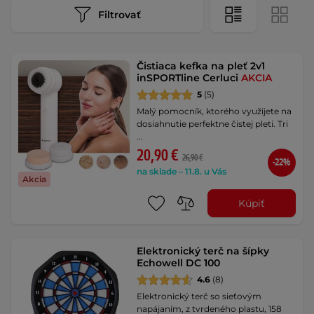
Filtrovať
Čistiaca kefka na pleť 2v1
inSPORTline Cerluci
AKCIA
5
(5)
Malý pomocník, ktorého využijete na
dosiahnutie perfektne čistej pleti. Tri
…
20,90 €
26,90 €
-22%
na sklade – 11.8. u Vás
Akcia
Kúpiť
Elektronický terč na šípky
Echowell DC 100
4.6
(8)
Elektronický terč so sieťovým
napájaním, z tvrdeného plastu, 158