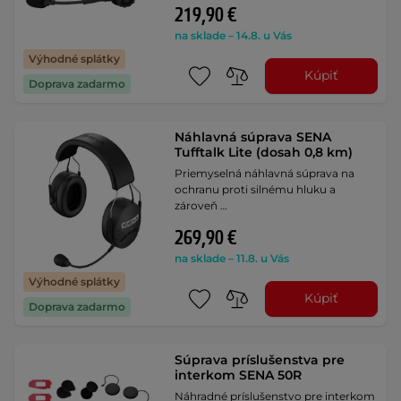
219,90 €
na sklade – 14.8. u Vás
Výhodné splátky
Kúpiť
Doprava zadarmo
Náhlavná súprava SENA
Tufftalk Lite (dosah 0,8 km)
Priemyselná náhlavná súprava na
ochranu proti silnému hluku a
zároveň …
269,90 €
na sklade – 11.8. u Vás
Výhodné splátky
Kúpiť
Doprava zadarmo
Súprava príslušenstva pre
interkom SENA 50R
Náhradné príslušenstvo pre interkom