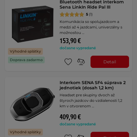
Bluetooth headset interkom
Sena LinkIn Ride Pal III
5
(1)
Komunikácia so spolujazdcom a
medzi až 4 jazdcami, univerzálny s
možnosťou …
153,90 €
dočasne vypredané
Výhodné splátky
Doprava zadarmo
Detail
Interkom SENA SF4 súprava 2
jednotiek (dosah 1,2 km)
Headset pre skupiny dvoch až
štyroch jazdcov do vzdialenosti 1,2
km v otvorenom …
409,90 €
dočasne vypredané
Výhodné splátky