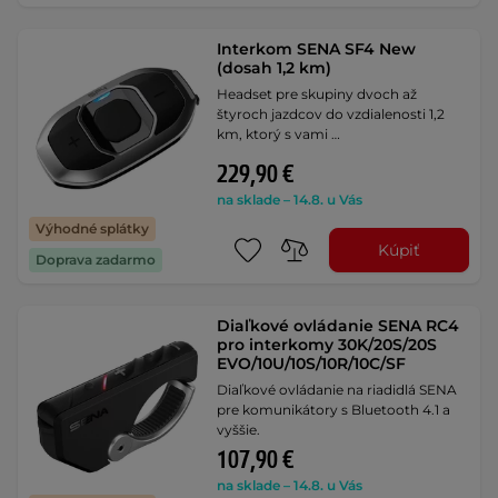
Interkom SENA SF4 New
(dosah 1,2 km)
Headset pre skupiny dvoch až
štyroch jazdcov do vzdialenosti 1,2
km, ktorý s vami …
229,90 €
na sklade – 14.8. u Vás
Výhodné splátky
Kúpiť
Doprava zadarmo
Diaľkové ovládanie SENA RC4
pro interkomy 30K/20S/20S
EVO/10U/10S/10R/10C/SF
Diaľkové ovládanie na riadidlá SENA
pre komunikátory s Bluetooth 4.1 a
vyššie.
107,90 €
na sklade – 14.8. u Vás