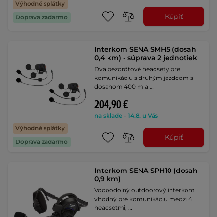
Výhodné splátky
Kúpiť
Doprava zadarmo
Interkom SENA SMH5 (dosah
0,4 km) - súprava 2 jednotiek
Dva bezdrôtové headsety pre
komunikáciu s druhým jazdcom s
dosahom 400 m a …
204,90 €
na sklade – 14.8. u Vás
Výhodné splátky
Kúpiť
Doprava zadarmo
Interkom SENA SPH10 (dosah
0,9 km)
Vodoodolný outdoorový interkom
vhodný pre komunikáciu medzi 4
headsetmi, …