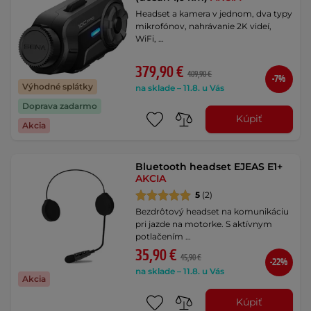
Headset a kamera v jednom, dva typy
mikrofónov, nahrávanie 2K videí,
WiFi, …
379,90 €
409,90 €
-7%
Výhodné splátky
na sklade – 11.8. u Vás
Doprava zadarmo
Kúpiť
Akcia
Bluetooth headset EJEAS E1+
AKCIA
5
(2)
Bezdrôtový headset na komunikáciu
pri jazde na motorke. S aktívnym
potlačením …
35,90 €
45,90 €
-22%
na sklade – 11.8. u Vás
Akcia
Kúpiť