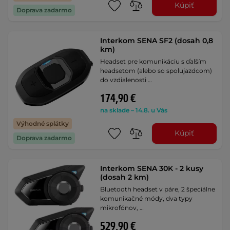
Kúpiť
Doprava zadarmo
Interkom SENA SF2 (dosah 0,8
km)
Headset pre komunikáciu s ďalším
headsetom (alebo so spolujazdcom)
do vzdialenosti …
174,90 €
na sklade – 14.8. u Vás
Výhodné splátky
Kúpiť
Doprava zadarmo
Interkom SENA 30K - 2 kusy
(dosah 2 km)
Bluetooth headset v páre, 2 špeciálne
komunikačné módy, dva typy
mikrofónov, …
529,90 €