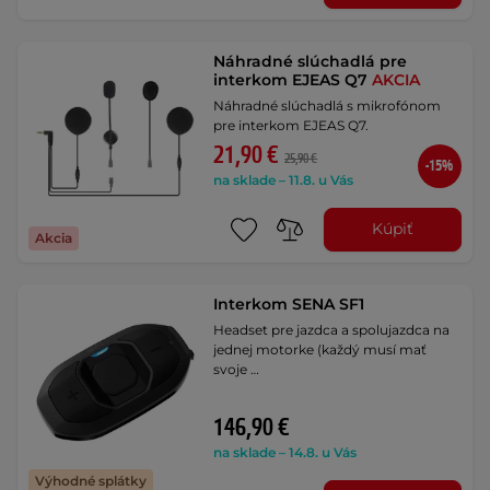
Náhradné slúchadlá pre
interkom EJEAS Q7
AKCIA
Náhradné slúchadlá s mikrofónom
pre interkom EJEAS Q7.
21,90 €
25,90 €
-15%
na sklade – 11.8. u Vás
Kúpiť
Akcia
Interkom SENA SF1
Headset pre jazdca a spolujazdca na
jednej motorke (každý musí mať
svoje …
146,90 €
na sklade – 14.8. u Vás
Výhodné splátky