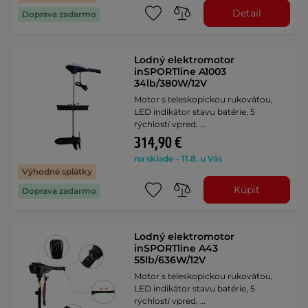
Detail
Doprava zadarmo
Lodný elektromotor
inSPORTline A1003
34lb/380W/12V
Motor s teleskopickou rukoväťou,
LED indikátor stavu batérie, 5
rýchlostí vpred, …
314,90 €
na sklade – 11.8. u Vás
Výhodné splátky
Kúpiť
Doprava zadarmo
Lodný elektromotor
inSPORTline A43
55lb/636W/12V
Motor s teleskopickou rukoväťou,
LED indikátor stavu batérie, 5
rýchlostí vpred, …