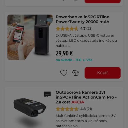
Powerbanka inSPORTline
PowerTwenty 20000 mAh
4.7
(23)
2x USB-A výstupy, USB-C vstup aj
výstup, LED ukazovateľ s indikáciou
nabitia …
29,90 €
na sklade – 11.8. u Vás
Kúpiť
Outdoorová kamera 3v1
inSPORTline ActionCam Pro -
2.akosť
AKCIA
4.8
(21)
Multifunkčná cyklistická kamera 3v1
so svetlometom a klaksónom,
natáčanie vo …