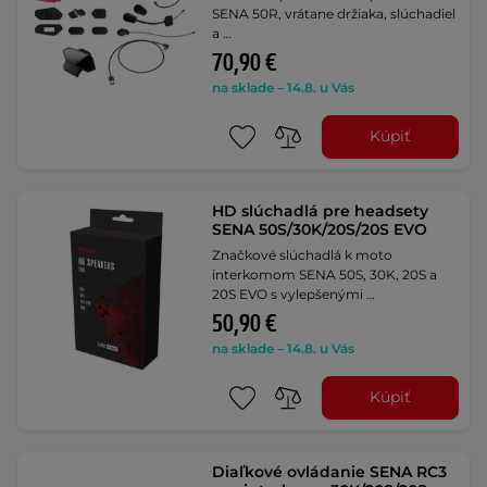
SENA 50R, vrátane držiaka, slúchadiel
a …
70,90 €
na sklade – 14.8. u Vás
Kúpiť
HD slúchadlá pre headsety
SENA 50S/30K/20S/20S EVO
Značkové slúchadlá k moto
interkomom SENA 50S, 30K, 20S a
20S EVO s vylepšenými …
50,90 €
na sklade – 14.8. u Vás
Kúpiť
Diaľkové ovládanie SENA RC3