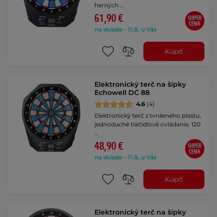
herných …
61,90 €
SUPER
CENA
na sklade – 11.8. u Vás
Kúpiť
Elektronický terč na šípky
Echowell DC 88
4.6
(4)
Elektronický terč z tvrdeného plastu,
jednoduché tlačidlové ovládanie, 120
…
48,90 €
SUPER
CENA
na sklade – 11.8. u Vás
Kúpiť
Elektronický terč na šípky