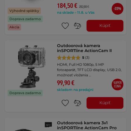
184,50 €
282,80 €
-35%
Výhodné splátky
na sklade – 11.8. u Vás
Doprava zadarmo
Kúpiť
Akcia
Outdoorová kamera
inSPORTline ActionCam II
5
(3)
HDMI, Full HD 1080p, 5 MP
fotoaparát, TFT LCD display, USB 2.0,
možnosť vloženia …
99,90 €
SUPER
CENA
skladom na predajni
Doprava zadarmo
Kúpiť
Outdoorová kamera 3v1
inSPORTline ActionCam Pro