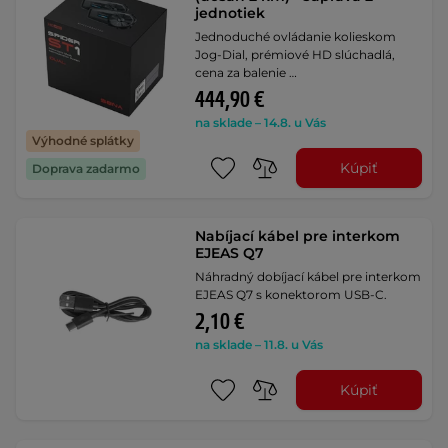
jednotiek
Jednoduché ovládanie kolieskom
Jog-Dial, prémiové HD slúchadlá,
cena za balenie …
444,90 €
na sklade – 14.8. u Vás
Výhodné splátky
Kúpiť
Doprava zadarmo
Nabíjací kábel pre interkom
EJEAS Q7
Náhradný dobíjací kábel pre interkom
EJEAS Q7 s konektorom USB-C.
2,10 €
na sklade – 11.8. u Vás
Kúpiť