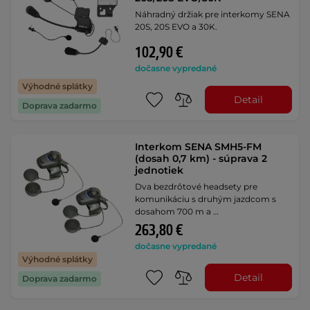
Náhradný držiak pre interkomy SENA
20S, 20S EVO a 30K.
102,90 €
dočasne vypredané
Výhodné splátky
Detail
Doprava zadarmo
Interkom SENA SMH5-FM
(dosah 0,7 km) - súprava 2
jednotiek
Dva bezdrôtové headsety pre
komunikáciu s druhým jazdcom s
dosahom 700 m a …
263,80 €
dočasne vypredané
Výhodné splátky
Detail
Doprava zadarmo