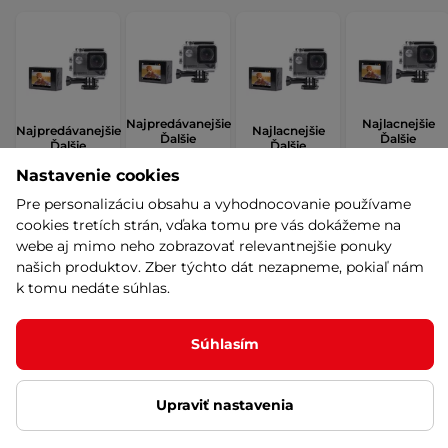
Najpredávanejšie
Najlacnejšie
Najpredávanejšie
Najlacnejšie
Ďalšie
Ďalšie
Ďalšie
Ďalšie
elektronické
elektronické
elektronické
elektronické
doplnky -
doplnky -
Nastavenie cookies
doplnky
doplnky
porovnanie
porovnanie
Pre personalizáciu obsahu a vyhodnocovanie používame
cookies tretích strán, vďaka tomu pre vás dokážeme na
webe aj mimo neho zobrazovať relevantnejšie ponuky
Prečo nakupovať u nás?
našich produktov. Zber týchto dát nezapneme, pokiaľ nám
Viac výhod
k tomu nedáte súhlas.
Súhlasím
Sme výrobcovia
Predĺže
Zakladáme si na vysokej
Nadšta
kvalite produktov aj
Upraviť nastavenia
vybrané
služieb.