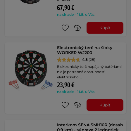
67,90 €
na sklade – 11.8. u Vás
Kúpiť
Elektronický terč na šípky
WORKER WJ200
4.8
(28)
Elektronický terč napájaný batériami,
nie je potrebná dostupnosť
elektrického …
23,90 €
na sklade – 11.8. u Vás
Kúpiť
Interkom SENA SMH10R (dosah
0,9 km) - súprava 2 jednotiek