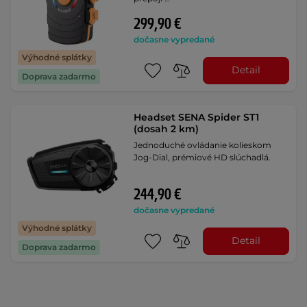
299,90 €
dočasne vypredané
Výhodné splátky
Detail
Doprava zadarmo
Headset SENA Spider ST1
(dosah 2 km)
Jednoduché ovládanie kolieskom
Jog-Dial, prémiové HD slúchadlá.
244,90 €
dočasne vypredané
Výhodné splátky
Detail
Doprava zadarmo