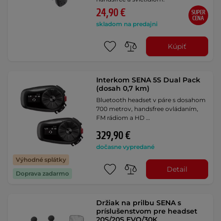
24,90 €
SUPER
CENA
skladom na predajni
Kúpiť
Interkom SENA 5S Dual Pack
(dosah 0,7 km)
Bluetooth headset v páre s dosahom
700 metrov, handsfree ovládaním,
FM rádiom a HD …
329,90 €
dočasne vypredané
Výhodné splátky
Detail
Doprava zadarmo
Držiak na prilbu SENA s
príslušenstvom pre headset
20S/20S EVO/30K