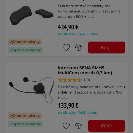
Dva bezdrôtové headsety pre
komunikáciu s ďalšími 3 jazdcami s
dosahom 900 m a …
434,90 €
na sklade – 14.8. u Vás
Výhodné splátky
Kúpiť
Doprava zadarmo
Interkom SENA SMH5
MultiCom (dosah 0,7 km)
5
(1)
Bezdrôtový headset pre komunikáciu
s ďalšími 3 jazdcami s dosahom 700
m a …
133,90 €
na sklade – 14.8. u Vás
Výhodné splátky
Doprava zadarmo
Kúpiť