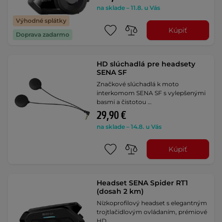
na sklade – 11.8. u Vás
Výhodné splátky
Kúpiť
Doprava zadarmo
HD slúchadlá pre headsety
SENA SF
Značkové slúchadlá k moto
interkomom SENA SF s vylepšenými
basmi a čistotou …
29,90 €
na sklade – 14.8. u Vás
Kúpiť
Headset SENA Spider RT1
(dosah 2 km)
Nízkoprofilový headset s elegantným
trojtlačidlovým ovládaním, prémiové
HD …