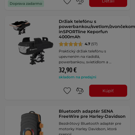
Detail
Doprava zadarmo
Držiak telefónu s
powerbankou/svetlom/zvončeko
inSPORTline Keporfun
4000mAh
4.7
(57)
Praktický držiak telefónu s
upevnením na riadidlá,
powerbankou, svietidlom a …
32,90 €
skladom na predajni
Kúpiť
Bluetooth adaptér SENA
FreeWire pre Harley-Davidson
Bezdrôtový Bluetooth adaptér pre
motorky Harley Davidson, ktorá
prepojí …