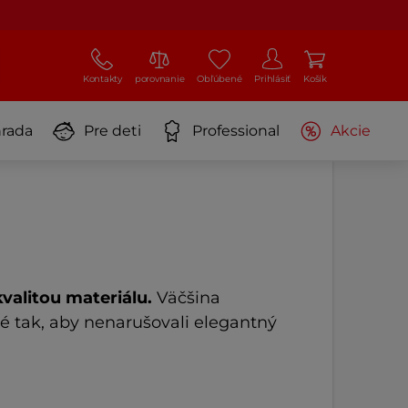
Kontakty
porovnanie
Obľúbené
Prihlásiť
Košík
rada
Pre deti
Professional
Akcie
kvalitou materiálu.
Väčšina
 tak, aby nenarušovali elegantný