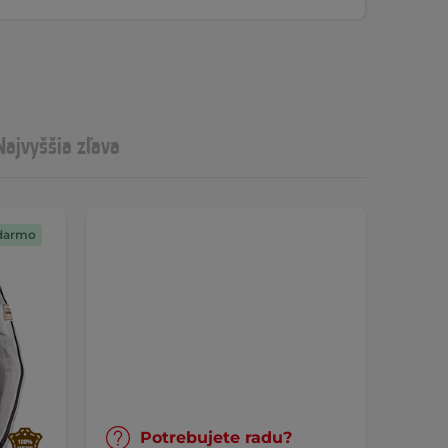
Najvyššia zľava
darmo
Potrebujete radu?