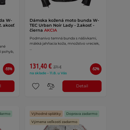
da W-
Dámska kožená moto bunda W-
. akosť
TEC Urban Noir Lady - 2.akosť -
čierna
AKCIA
Podmanivo temná bunda s nášivkami,
mäkká jahňacia koža, množstvo vreciek,
ané
…
í pohyb,
131,40 €
271 €
-55%
-52%
na sklade – 11.8. u Vás
l
Detail
darmo
Výhodné splátky
Doprava zadarmo
Výmena veľkosti zadarmo