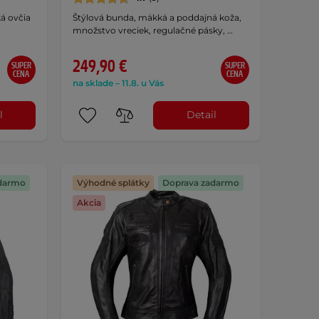
á ovčia
Štýlová bunda, mäkká a poddajná koža,
množstvo vreciek, regulačné pásky, …
249,90 €
SUPER
SUPER
CENA
CENA
na sklade – 11.8. u Vás
l
Detail
darmo
Výhodné splátky
Doprava zadarmo
Akcia