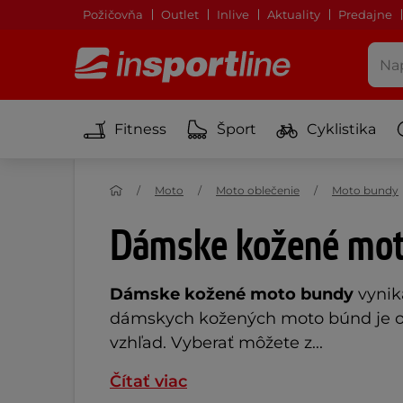
Požičovňa
Outlet
Inlive
Aktuality
Predajne
Fitness
Šport
Cyklistika
Moto
Moto oblečenie
Moto bundy
Dámske kožené mot
Dámske kožené moto bundy
vynik
dámskych kožených moto búnd je ob
vzhľad. Vyberať môžete z...
Čítať viac