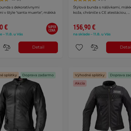
 bunda s dekoratívnymi
Štýlová bunda s nášivkami, mäkk
i v štýle "santa muerte", mäkká
koža, chrániče s CE atestáciou, …
0 €
156,90 €
SUPER
CENA
e – 11.8. u Vás
na sklade – 11.8. u Vás
Detail
Detai
é splátky
Doprava zadarmo
Výhodné splátky
Doprava za
Akcia