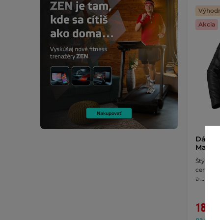
Výhodn
Akcia
Dámsk
Mantur
Štýlová 
certifik
a …
188,9
na sklad