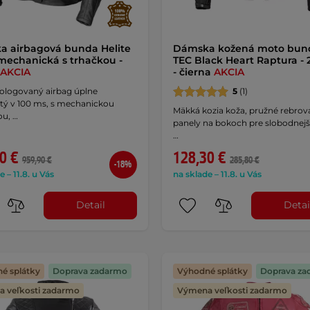
 airbagová bunda Helite
Dámska kožená moto bun
mechanická s trhačkou -
TEC Black Heart Raptura - 2
AKCIA
- čierna
AKCIA
logovaný airbag úplne
5
(1)
tý v 100 ms, s mechanickou
Mäkká kozia koža, pružné rebrov
ou, …
panely na bokoch pre slobodnejš
…
0 €
128,30 €
959,90 €
285,80 €
-18%
e – 11.8. u Vás
na sklade – 11.8. u Vás
Detail
Detai
é splátky
Doprava zadarmo
Výhodné splátky
Doprava za
 veľkosti zadarmo
Výmena veľkosti zadarmo