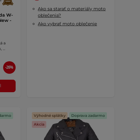
Ako sa starať o materiály moto
da W-
oblečenia?
New -
Ako vybrať moto oblečenie
á a
, …
-26%
l
darmo
Výhodné splátky
Doprava zadarmo
Akcia