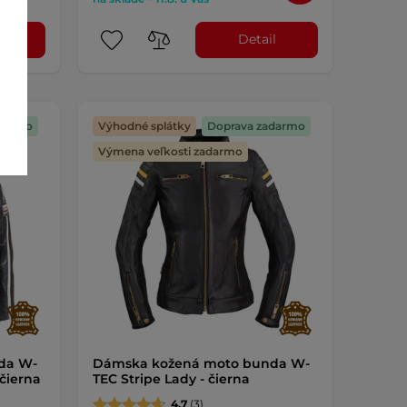
l
Detail
darmo
Výhodné splátky
Doprava zadarmo
Výmena veľkosti zadarmo
da W-
Dámska kožená moto bunda W-
čierna
TEC Stripe Lady - čierna
4.7
(3)