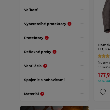
Veľkosť
Vyberateľné protektory
Protektory
Dámsk
TEC Ka
Reflexné prvky
Štýlová
Ventilácia
chrániče
177,9
Spojenie s nohavicami
na sklad
Materiál