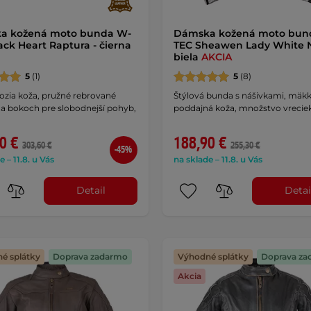
a kožená moto bunda W-
Dámska kožená moto bun
ack Heart Raptura - čierna
TEC Sheawen Lady White 
biela
AKCIA
5
(1)
5
(8)
ozia koža, pružné rebrované
Štýlová bunda s nášivkami, mäkk
na bokoch pre slobodnejší pohyb,
poddajná koža, množstvo vreciek
0 €
188,90 €
303,60 €
255,30 €
-45%
e – 11.8. u Vás
na sklade – 11.8. u Vás
Detail
Detai
é splátky
Doprava zadarmo
Výhodné splátky
Doprava za
Akcia