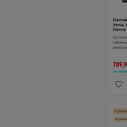
Dámska
Xena, 
čierna
CE homo
nafúknu
aktiváci
789,9
na sklad
Výhodn
Výmena