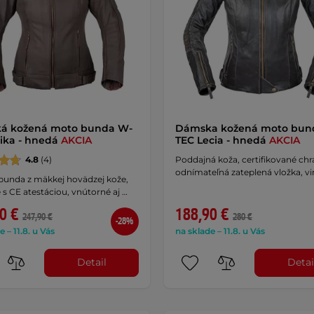
á kožená moto bunda W-
Dámska kožená moto bun
ika - hnedá
AKCIA
TEC Lecia - hnedá
AKCIA
4.8
(4)
Poddajná koža, certifikované chr
odnímateľná zateplená vložka, vi
 bunda z mäkkej hovädzej kože,
 s CE atestáciou, vnútorné aj …
0 €
188,90 €
247,90 €
280 €
-28%
e – 11.8. u Vás
na sklade – 11.8. u Vás
Detail
Detai