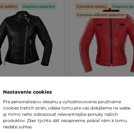
é splátky
Doprava zadarmo
Výhodné splátky
Doprava za
Výmena veľkosti zadarmo
a kožená bunda W-TEC
Dámska kožená bunda W-
a - tmavo kávová
AKCIA
Umana - červená
Nastavenie cookies
bunda z hovädzej kože,
5
(3)
Pre personalizáciu obsahu a vyhodnocovanie používame
ované chrániče Level 2 na lakťoch
Štýlová bunda vo výraznej farbe,
cookies tretích strán, vďaka tomu pre vás dokážeme na webe
poddajná koža, veľké množstvo 
aj mimo neho zobrazovať relevantnejšie ponuky našich
produktov. Zber týchto dát nezapneme, pokiaľ nám k tomu
0 €
219,90 €
nedáte súhlas.
278,90 €
-32%
e – 11.8. u Vás
na sklade – 11.8. u Vás