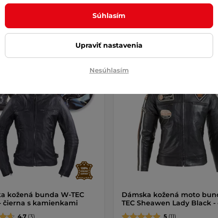
Súhlasím
Detail
Detai
Upraviť nastavenia
é splátky
Doprava zadarmo
Výhodné splátky
Doprava za
Nesúhlasím
 veľkosti zadarmo
Výmena veľkosti zadarmo
a kožená bunda W-TEC
Dámska kožená moto bun
 - čierna s kamienkami
TEC Sheawen Lady Black - 
4.7
(3)
5
(11)