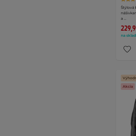
Štýlová
nášivkam
a …
229,9
na sklad
Výhodn
Akcia