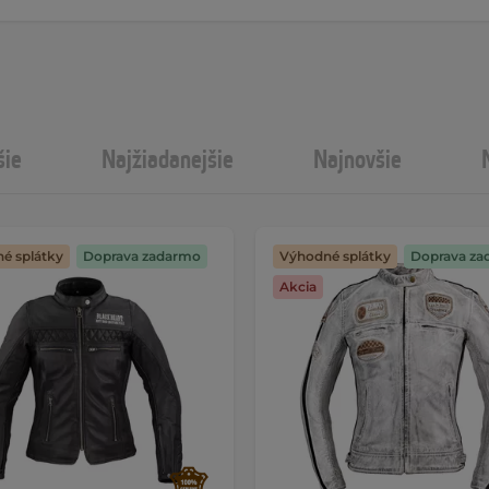
šie
Najžiadanejšie
Najnovšie
é splátky
Doprava zadarmo
Výhodné splátky
Doprava za
Akcia