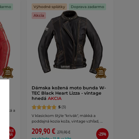
darmo
Výhodné splátky
Doprava zadarmo
Akcia
TEC
Dámska kožená moto bunda W-
TEC Black Heart Lizza - vintage
hnedá
AKCIA
5
(3)
 mäkká a
V klasickom štýle "krivák", mäkká a
…
poddajná kozia koža, vintage vzhľad, …
209,90 €
SUPER
279,90 €
-25%
CENA
na sklade – 11.8. u Vás