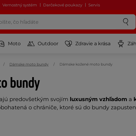
Vernostný systém
Darčekové poukazy
Servis
Moto
Outdoor
Zdravie a krása
Záh
Dámske moto bundy
Dámske kožené moto bundy
o bundy
ajú predovšetkým svojím
luxusným vzhľadom
a
ohatená o chrániče, ktoré sú do bundy zapustené