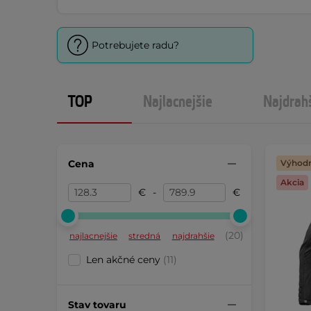
Potrebujete radu?
TOP
Najlacnejšie
Najdrah
Cena
Výhodn
Akcia
€
-
€
(20)
najlacnejšie
stredná
najdrahšie
Len akčné ceny
(11)
Stav tovaru