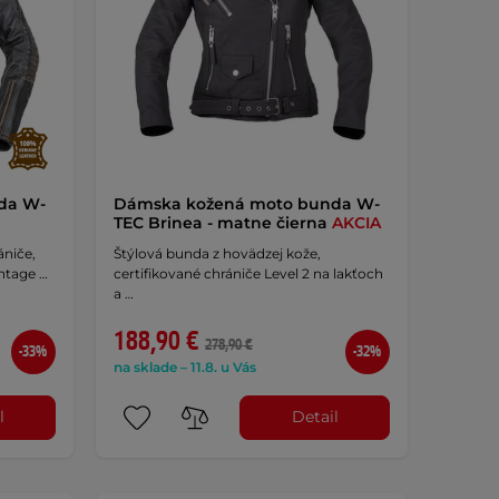
da W-
Dámska kožená moto bunda W-
TEC Brinea - matne čierna
AKCIA
ániče,
Štýlová bunda z hovädzej kože,
ntage …
certifikované chrániče Level 2 na lakťoch
a …
188,90 €
278,90 €
-33%
-32%
na sklade – 11.8. u Vás
l
Detail