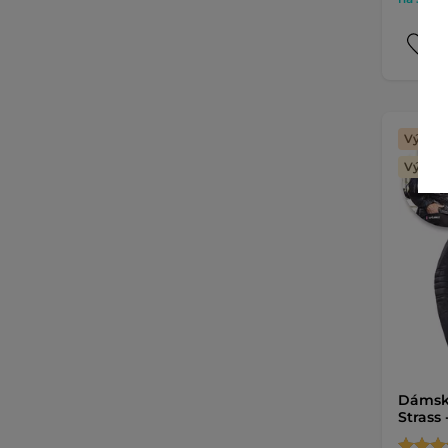
Výhodn
Výmena
Dámsk
Strass