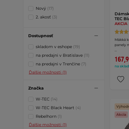
Nový
(17)
Dámsk
2. akosť
(3)
TEC Bl
AKCIA
Dostupnosť
Mäkká k
panely 
skladom v eshope
(19)
…
na predajni v Bratislave
(11)
167,9
na predajni v Trenčíne
(7)
na sklad
Ďalšie možnosti (1)
Značka
W-TEC
(14)
Výhodn
W-TEC Black Heart
(4)
Akcia
Rebelhorn
(1)
Ďalšie možnosti (1)