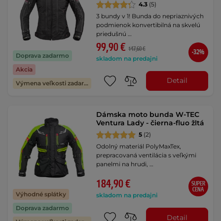
4.3
(5)
3 bundy v 1! Bunda do nepriaznivých
podmienok konvertibilná na skvelú
priedušnú …
99,90 €
147,60 €
-32%
Doprava zadarmo
skladom na predajni
Akcia
Detail
Výmena veľkosti zadarmo
Dámska moto bunda W-TEC
Ventura Lady - čierna-fluo žltá
5
(2)
Odolný materiál PolyMaxTex,
prepracovaná ventilácia s veľkými
panelmi na hrudi, …
184,90 €
SUPER
CENA
Výhodné splátky
skladom na predajni
Doprava zadarmo
Detail