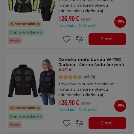
materiálu, s nepremokavou
odnímateľnou vložkou aj …
126,90 €
155,90 €
-19%
Výhodné splátky
na sklade – 12.8. u Vás
Doprava zadarmo
Detail
Akcia
Dámska moto bunda W-TEC
Radana - čierno-šedo-červená
AKCIA
4.9
(9)
Trojvrstvová bunda z odolného
materiálu, s nepremokavou
odnímateľnou vložkou aj …
126,90 €
155,90 €
-19%
Výhodné splátky
na sklade – 12.8. u Vás
Doprava zadarmo
Detail
Akcia