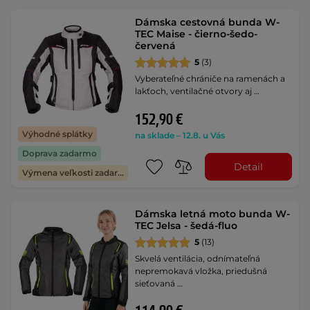
Dámska cestovná bunda W-
TEC Maise - čierno-šedo-
červená
5
(3)
Vyberateľné chrániče na ramenách a
lakťoch, ventilačné otvory aj …
152,90 €
Výhodné splátky
na sklade – 12.8. u Vás
Doprava zadarmo
Detail
Výmena veľkosti zadarmo
Dámska letná moto bunda W-
TEC Jelsa - šedá-fluo
5
(13)
Skvelá ventilácia, odnímateľná
nepremokavá vložka, priedušná
sieťovaná …