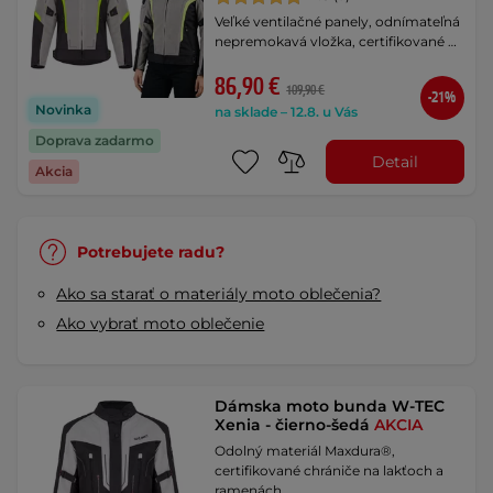
Veľké ventilačné panely, odnímateľná
nepremokavá vložka, certifikované …
86,90 €
109,90 €
-21%
Novinka
na sklade – 12.8. u Vás
Doprava zadarmo
Detail
Akcia
Potrebujete radu?
Ako sa starať o materiály moto oblečenia?
Ako vybrať moto oblečenie
Dámska moto bunda W-TEC
Xenia - čierno-šedá
AKCIA
Odolný materiál Maxdura®,
certifikované chrániče na lakťoch a
ramenách, …