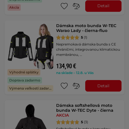
Detail
Akcia
Dámska moto bunda W-TEC
Warao Lady - čierna-fluo
5
(1)
Nepremokavá dámska bunda s CE
chráničmi, integrovanou klimatickou
membránou, …
134,90 €
Výhodné splátky
na sklade – 12.8. u Vás
Doprava zadarmo
Detail
Výmena veľkosti zadarmo
Dámska softshellová moto
bunda W-TEC Dyte - čierna
AKCIA
5
(3)
Softshellová bunda s kapucňou,