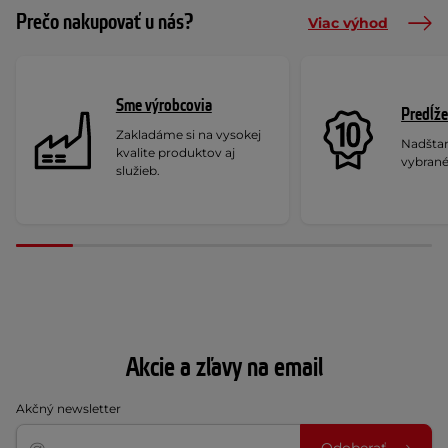
Prečo nakupovať u nás?
Viac výhod
Sme výrobcovia
Predĺže
Zakladáme si na vysokej
Nadšta
kvalite produktov aj
vybrané
služieb.
Akcie a zľavy na email
Akčný newsletter