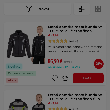
Filtrovať
Letná dámska moto bunda W-
TEC Mirelia - čierno-šedá
AKCIA
4.8
(5)
Veľké ventilačné panely, odnímateľná
nepremokavá vložka, certifikované …
86,90 €
109,90 €
-21%
Novinka
na sklade – 12.8. u Vás
Doprava zadarmo
Detail
Akcia
Letná dámska moto bunda W-
TEC Mirelia - čierno-šedo-fluo
AKCIA
4.8
(5)