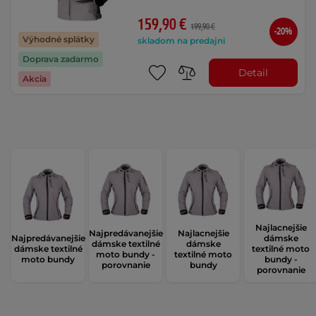
159,90 €
199,90 €
-20%
Výhodné splátky
skladom na predajni
Doprava zadarmo
Detail
Akcia
Najlacnejšie
Najpredávanejšie
Najlacnejšie
Najpredávanejšie
dámske
dámske textilné
dámske
dámske textilné
textilné moto
moto bundy -
textilné moto
moto bundy
bundy -
porovnanie
bundy
porovnanie