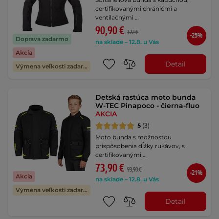
certifikovanými chráničmi a
ventilačnými …
90,90 €
122 €
-25%
Doprava zadarmo
na sklade – 12.8. u Vás
Akcia
Detail
Výmena veľkosti zadarmo
Detská rastúca moto bunda
W-TEC Pinapoco - čierna-fluo
AKCIA
5
(3)
Moto bunda s možnosťou
prispôsobenia dĺžky rukávov, s
certifikovanými …
73,90 €
93,90 €
-21%
Akcia
na sklade – 12.8. u Vás
Výmena veľkosti zadarmo
Detail