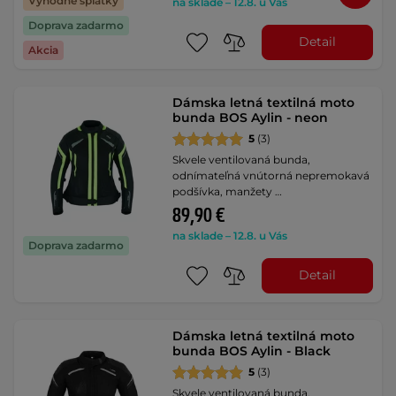
Výhodné splátky
na sklade – 12.8. u Vás
Doprava zadarmo
Detail
Akcia
Dámska letná textilná moto
bunda BOS Aylin - neon
5
(3)
Skvele ventilovaná bunda,
odnímateľná vnútorná nepremokavá
podšívka, manžety …
89,90 €
na sklade – 12.8. u Vás
Doprava zadarmo
Detail
Dámska letná textilná moto
bunda BOS Aylin - Black
5
(3)
Skvele ventilovaná bunda,