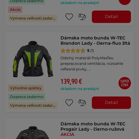
Doprava zadarmo
skladom na predajni
Akcia
Detail
Výmena veľkosti zadarmo
Dámska moto bunda W-TEC
Brandon Lady - čierna-fluo žltá
5
(1)
Odolný materiál PolyMaxTex,
prepracovaná ventilácia, rozsiahle
reflexné prvky, …
139,90 €
SUPER
CENA
Výhodné splátky
skladom na predajni
Doprava zadarmo
Detail
Výmena veľkosti zadarmo
Dámska moto bunda W-TEC
Progair Lady - čierno-ružová
AKCIA