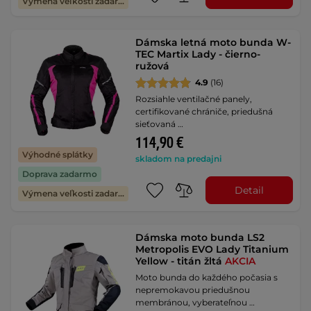
Výmena veľkosti zadarmo
Dámska letná moto bunda W-
TEC Martix Lady - čierno-
ružová
4.9
(16)
Rozsiahle ventilačné panely,
certifikované chrániče, priedušná
sieťovaná …
114,90 €
Výhodné splátky
skladom na predajni
Doprava zadarmo
Detail
Výmena veľkosti zadarmo
Dámska moto bunda LS2
Metropolis EVO Lady Titanium
Yellow - titán žltá
AKCIA
Moto bunda do každého počasia s
nepremokavou priedušnou
membránou, vyberateľnou …