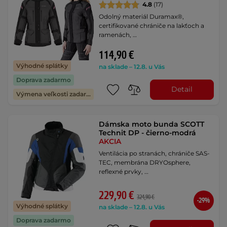
4.8
(17)
Odolný materiál Duramax®,
certifikované chrániče na lakťoch a
ramenách, …
114,90 €
Výhodné splátky
na sklade – 12.8. u Vás
Doprava zadarmo
Detail
Výmena veľkosti zadarmo
Dámska moto bunda SCOTT
Technit DP - čierno-modrá
AKCIA
Ventilácia po stranách, chrániče SAS-
TEC, membrána DRYOsphere,
reflexné prvky, …
229,90 €
324,90 €
-29%
Výhodné splátky
na sklade – 12.8. u Vás
Doprava zadarmo