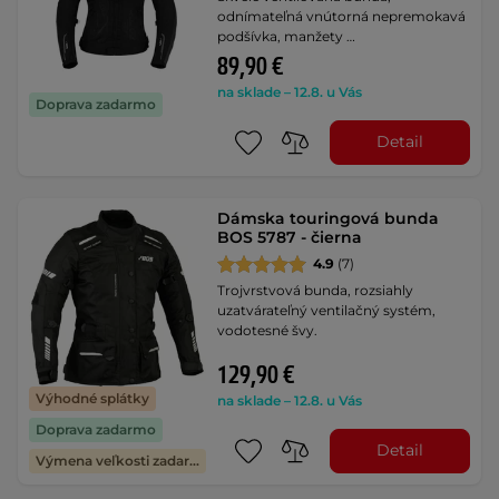
odnímateľná vnútorná nepremokavá
podšívka, manžety …
89,90 €
na sklade – 12.8. u Vás
Doprava zadarmo
Detail
Dámska touringová bunda
BOS 5787 - čierna
4.9
(7)
Trojvrstvová bunda, rozsiahly
uzatvárateľný ventilačný systém,
vodotesné švy.
129,90 €
Výhodné splátky
na sklade – 12.8. u Vás
Doprava zadarmo
Detail
Výmena veľkosti zadarmo