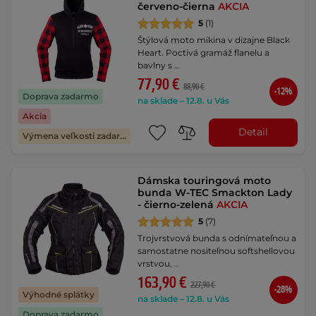
červeno-čierna
AKCIA
5
(1)
Štýlová moto mikina v dizajne Black
Heart. Poctivá gramáž flanelu a
bavlny s …
77,90 €
88,90 €
-12%
Doprava zadarmo
na sklade – 12.8. u Vás
Akcia
Detail
Výmena veľkosti zadarmo
Dámska touringová moto
bunda W-TEC Smackton Lady
- čierno-zelená
AKCIA
5
(7)
Trojvrstvová bunda s odnímateľnou a
samostatne nositeľnou softshellovou
vrstvou, …
163,90 €
227,90 €
-28%
Výhodné splátky
na sklade – 12.8. u Vás
Doprava zadarmo