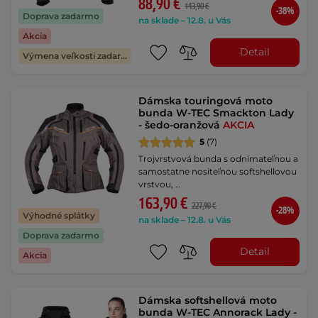
88,90 €
143,90 €
-38%
Doprava zadarmo
na sklade – 12.8. u Vás
Akcia
Detail
Výmena veľkosti zadarmo
Dámska touringová moto
bunda W-TEC Smackton Lady
- šedo-oranžová
AKCIA
5
(7)
Trojvrstvová bunda s odnímateľnou a
samostatne nositeľnou softshellovou
vrstvou, …
163,90 €
227,90 €
-28%
Výhodné splátky
na sklade – 12.8. u Vás
Doprava zadarmo
Detail
Akcia
Dámska softshellová moto
bunda W-TEC Annorack Lady -