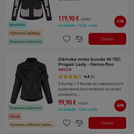
119,90 €
134,90 €
-11%
Novinka
na sklade – 12.8. u Vás
Výhodné splátky
Detail
Doprava zadarmo
Dámska moto bunda W-TEC
Progair Lady - čierna-fluo
AKCIA
4.3
(5)
3 bundy v 1! Bunda do nepriaznivých
podmienok konvertibilná na skvelú
priedušnú …
99,90 €
147,60 €
-32%
Doprava zadarmo
na sklade – 12.8. u Vás
Akcia
Detail
Výmena veľkosti zadarmo