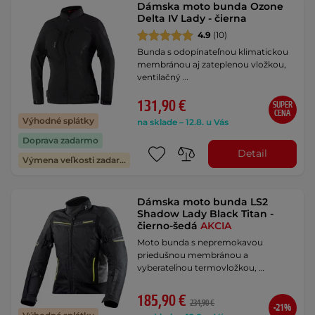
Dámska moto bunda Ozone
Delta IV Lady - čierna
4.9
(10)
Bunda s odopínateľnou klimatickou
membránou aj zateplenou vložkou,
ventilačný …
131,90 €
SUPER
CENA
Výhodné splátky
na sklade – 12.8. u Vás
Doprava zadarmo
Detail
Výmena veľkosti zadarmo
Dámska moto bunda LS2
Shadow Lady Black Titan -
čierno-šedá
AKCIA
Moto bunda s nepremokavou
priedušnou membránou a
vyberateľnou termovložkou, …
185,90 €
234,90 €
-21%