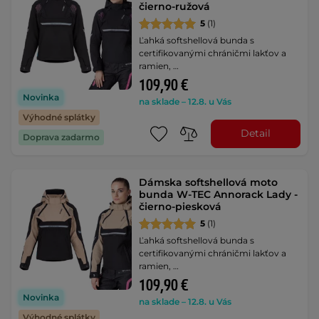
čierno-ružová
5
(1)
Ľahká softshellová bunda s
certifikovanými chráničmi lakťov a
ramien, …
109,90 €
Novinka
na sklade – 12.8. u Vás
Výhodné splátky
Detail
Doprava zadarmo
Dámska softshellová moto
bunda W-TEC Annorack Lady -
čierno-piesková
5
(1)
Ľahká softshellová bunda s
certifikovanými chráničmi lakťov a
ramien, …
109,90 €
Novinka
na sklade – 12.8. u Vás
Výhodné splátky