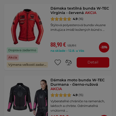
Dámska textilná bunda W-TEC
Virginia - červená
AKCIA
4.9
(16)
Štýlová polyesterová bunda vkusne
imitujúca imidž kožených búnd s …
88,90 €
126,90 €
-30%
Doprava zadarmo
na sklade – 12.8. u Vás
Akcia
Detail
Výmena veľkosti zadarmo
Dámska moto bunda W-TEC
Durmana - čierno-ružová
AKCIA
4.9
(15)
Vyberateľné chrániče na ramenách,
lakťoch a chrbte. Odnímateľná
vnútorná …