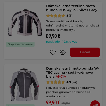
Dámska letná textilná moto
bunda BOS Aylin - Silver Grey
5
(3)
Skvele ventilovaná bunda,
odnímateľná vnútorná nepremokavá
podšívka, manžety …
89,90 €
na sklade – 12.8. u Vás
Doprava zadarmo
Detail
Dámska letná moto bunda W-
TEC Lucina - šedá-krémovo
biela
AKCIA
4.9
(24)
Polyesterová bunda s priedušnými
panelmi, gumové chrániče s CE
atestáciou na …
99,90 €
129,90 €
-23%