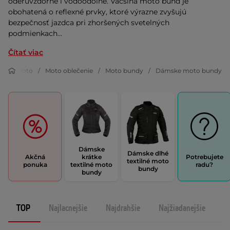
oderuvzdorné i vodoodolné. Väčšina moto búnd je
obohatená o reflexné prvky, ktoré výrazne zvyšujú
bezpečnosť jazdca pri zhoršených svetelných
podmienkach...
Čítať viac
Moto
Moto oblečenie
Moto bundy
Dámske moto bundy
Dámske
Dámske dlhé
Akčná
krátke
Potrebujete
textilné moto
ponuka
textilné moto
radu?
bundy
bundy
TOP
Najlacnejšie
Najdrahšie
Najžiadanejšie
N