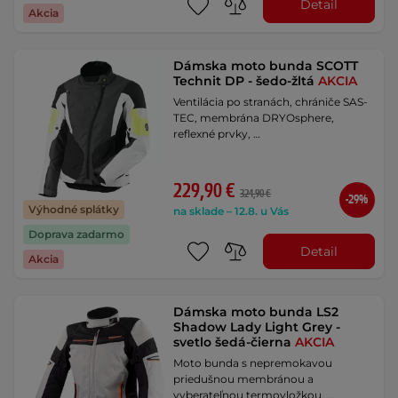
Detail
Akcia
Dámska moto bunda SCOTT
Technit DP - šedo-žltá
AKCIA
Ventilácia po stranách, chrániče SAS-
TEC, membrána DRYOsphere,
reflexné prvky, …
229,90 €
324,90 €
-29%
Výhodné splátky
na sklade – 12.8. u Vás
Doprava zadarmo
Detail
Akcia
Dámska moto bunda LS2
Shadow Lady Light Grey -
svetlo šedá-čierna
AKCIA
Moto bunda s nepremokavou
priedušnou membránou a
vyberateľnou termovložkou, …