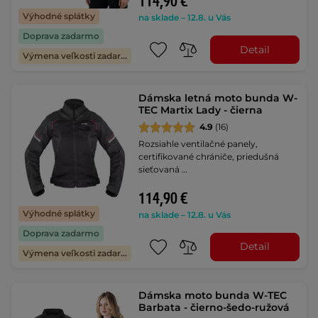
114,90 €
Výhodné splátky
na sklade – 12.8. u Vás
Doprava zadarmo
Detail
Výmena veľkosti zadarmo
Dámska letná moto bunda W-
TEC Martix Lady - čierna
4.9
(16)
Rozsiahle ventilačné panely,
certifikované chrániče, priedušná
sieťovaná …
114,90 €
Výhodné splátky
na sklade – 12.8. u Vás
Doprava zadarmo
Detail
Výmena veľkosti zadarmo
Dámska moto bunda W-TEC
Barbata - čierno-šedo-ružová