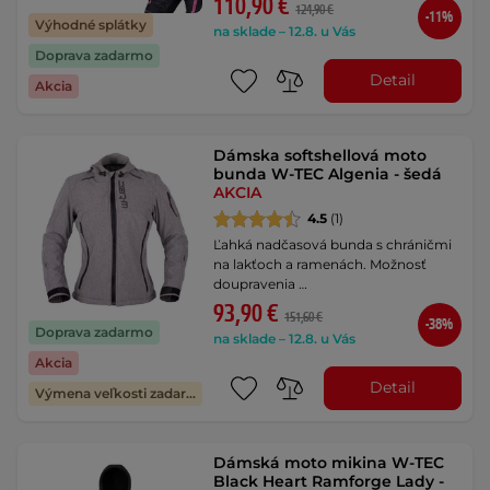
110,90 €
124,90 €
-11%
Výhodné splátky
na sklade – 12.8. u Vás
Doprava zadarmo
Detail
Akcia
Dámska softshellová moto
bunda W-TEC Algenia - šedá
AKCIA
4.5
(1)
Ľahká nadčasová bunda s chráničmi
na lakťoch a ramenách. Možnosť
doupravenia …
93,90 €
151,60 €
-38%
Doprava zadarmo
na sklade – 12.8. u Vás
Akcia
Detail
Výmena veľkosti zadarmo
Dámská moto mikina W-TEC
Black Heart Ramforge Lady -