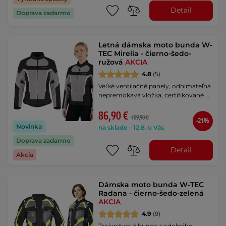
Detail
Doprava zadarmo
Letná dámska moto bunda W-
TEC Mirelia - čierno-šedo-
ružová
AKCIA
4.8
(5)
Veľké ventilačné panely, odnímateľná
nepremokavá vložka, certifikované …
86,90 €
109,90 €
-21%
Novinka
na sklade – 12.8. u Vás
Doprava zadarmo
Detail
Akcia
Dámska moto bunda W-TEC
Radana - čierno-šedo-zelená
AKCIA
4.9
(9)
Trojvrstvová bunda z odolného