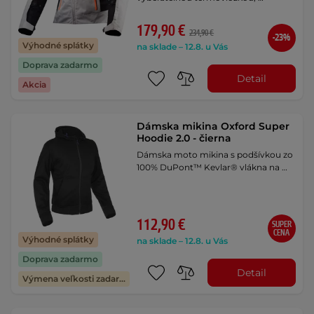
179,90 €
234,90 €
-23%
Výhodné splátky
na sklade – 12.8. u Vás
Doprava zadarmo
Detail
Akcia
Dámska mikina Oxford Super
Hoodie 2.0 - čierna
Dámska moto mikina s podšívkou zo
100% DuPont™ Kevlar® vlákna na …
112,90 €
SUPER
CENA
Výhodné splátky
na sklade – 12.8. u Vás
Doprava zadarmo
Detail
Výmena veľkosti zadarmo