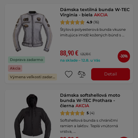
Dámska textilná bunda W-TEC
Virginia - biela
AKCIA
4.9
(16)
Štýlová polyesterová bunda vkusne
imitujúca imidž kožených búnd s …
88,90 €
126,90 €
-30%
Doprava zadarmo
na sklade – 12.8. u Vás
Akcia
Detail
Výmena veľkosti zadarmo
Dámska softshellová moto
bunda W-TEC Prothara -
čierna
AKCIA
5
(4)
Softshellová bunda s chráničmi
ramien a lakťov. Teplá vnútorná
vrstva, …