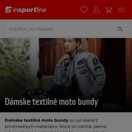
Dámske textilné moto bundy
Dámske textilné moto bundy
sú vyrobené z
prvotriednych materiálov, ktoré sú odolné, pevné,