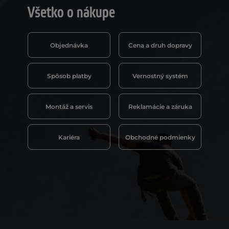
Všetko o nákupe
Objednávka
Cena a druh dopravy
Spôsob platby
Vernostný systém
Montáž a servis
Reklamácie a záruka
Kariéra
Obchodné podmienky