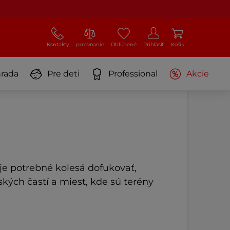
Kontakty
porovnanie
Obľúbené
Prihlásiť
Košík
rada
Pre deti
Professional
Akcie
je potrebné kolesá dofukovať,
kých častí a miest, kde sú terény