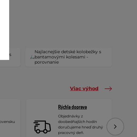
Najlacnejšie detské kolobežky s
ežky s
bantamovými kolesami -
porovnanie
Viac výhod
Rýchla doprava
Objednávky z
lovensku
doobedňajších hodín
doručujeme hneď druhý
Nasledujú
pracovný deň.