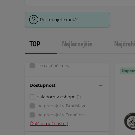
Potrebujete radu?
TOP
Najlacnejšie
Najdrah
Len akčné ceny
Doprav
Dostupnosť
skladom v eshope
(1)
na predajni v Bratislave
na predajni v Trenčíne
Ďalšie možnosti (1)