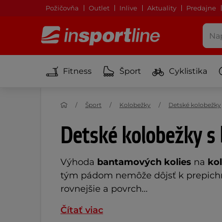
Požičovňa
Outlet
Inlive
Aktuality
Predajne
Fitness
Šport
Cyklistika
Šport
Kolobežky
Detské kolobežky
Detské kolobežky s
Výhoda
bantamových kolies
na
ko
tým pádom nemôže dôjsť k prepichnu
rovnejšie a povrch...
Čítať viac