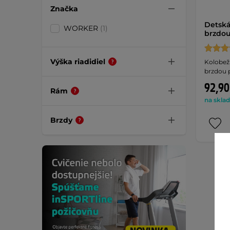
Značka
Detská
WORKER
(1)
brzdou
Výška riadidiel
Kolobežk
brzdou p
92,90
Rám
na sklad
Brzdy