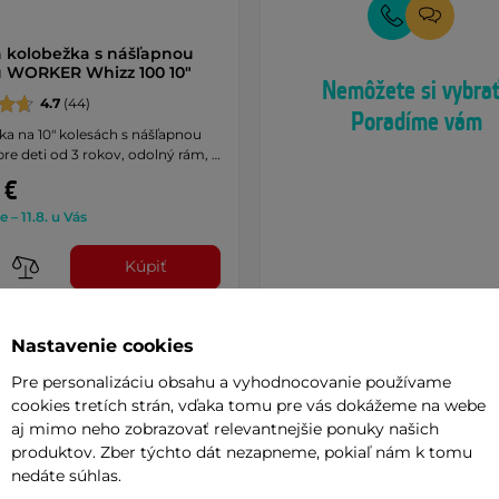
 kolobežka s nášľapnou
 WORKER Whizz 100 10"
Nemôžete si vybra
4.7
(44)
Poradíme vám
a na 10" kolesách s nášľapnou
re deti od 3 rokov, odolný rám, …
 €
e – 11.8. u Vás
Kúpiť
Nastavenie cookies
Pre personalizáciu obsahu a vyhodnocovanie používame
cookies tretích strán, vďaka tomu pre vás dokážeme na webe
aj mimo neho zobrazovať relevantnejšie ponuky našich
produktov. Zber týchto dát nezapneme, pokiaľ nám k tomu
nedáte súhlas.