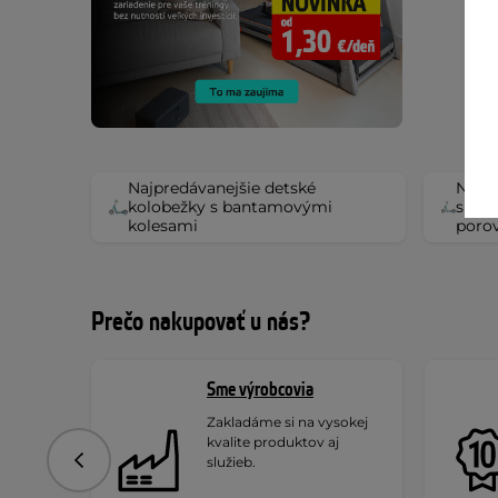
Najpredávanejšie detské
Najpr
kolobežky s bantamovými
s ba
kolesami
poro
Prečo nakupovať u nás?
Sme výrobcovia
Zakladáme si na vysokej
kvalite produktov aj
služieb.
Predchádzajúce