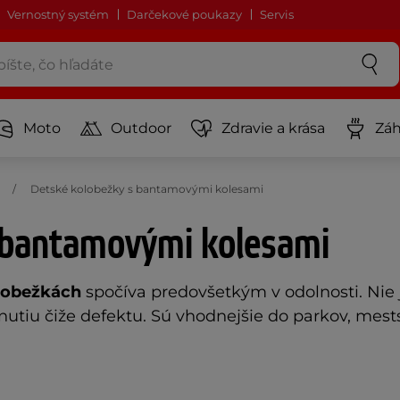
Vernostný systém
Darčekové poukazy
Servis
Moto
Outdoor
Zdravie a krása
Záh
Detské kolobežky s bantamovými kolesami
 bantamovými kolesami
lobežkách
spočíva predovšetkým v odolnosti. Nie 
tiu čiže defektu. Sú vhodnejšie do parkov, mests