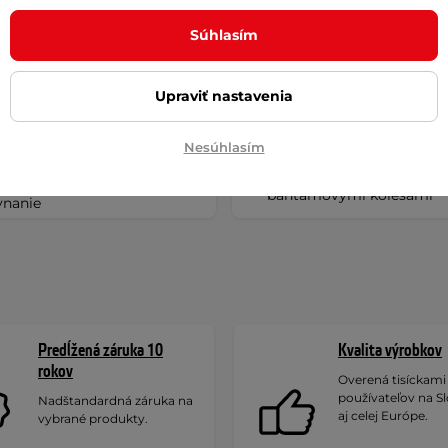
Súhlasím
Upraviť nastavenia
Nesúhlasím
edávanejšie detské kolobežky
Najlacnejšie detské kolob
ntamovými kolesami -
bantamovými kolesami
vnanie
Predĺžená záruka 10
Kvalita výrobkov
rokov
Overená tisíckami
používateľov na S
Nadštandardná záruka na
aj celej Európe.
vybrané produkty.