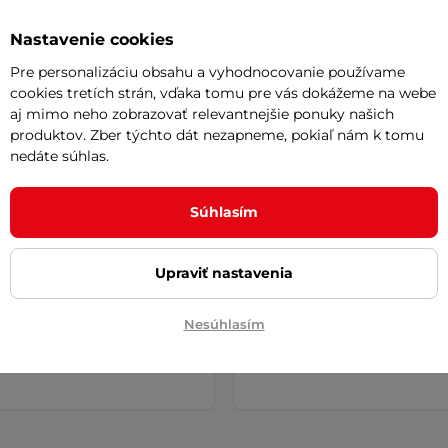
Nastavenie cookies
Pre personalizáciu obsahu a vyhodnocovanie používame
predávanejšie detské tepláky -
cookies tretích strán, vďaka tomu pre vás dokážeme na webe
Najlacnejšie detské tep
ovnanie
aj mimo neho zobrazovať relevantnejšie ponuky našich
produktov. Zber týchto dát nezapneme, pokiaľ nám k tomu
nedáte súhlas.
Súhlasím
Predĺžená záruka 10
Kvalita výrobkov
Upraviť nastavenia
rokov
Overená tisíckami
používateľov na S
Nadštandardná záruka na
aj celej Európe.
Nesúhlasím
vybrané produkty.