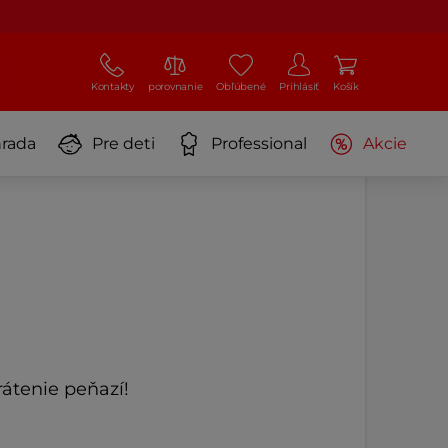
Kontakty
porovnanie
Obľúbené
Prihlásiť
Košík
rada
Pre deti
Professional
Akcie
átenie peňazí!