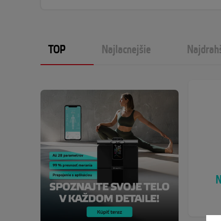
TOP
Najlacnejšie
Najdrah
N