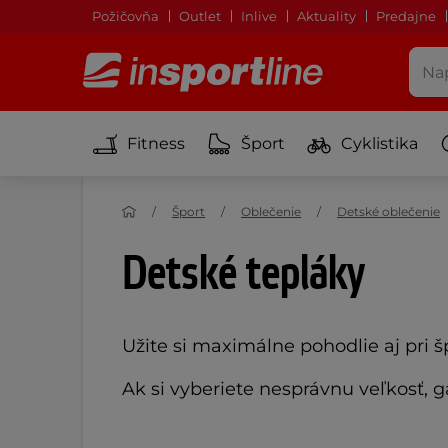
Požičovňa
Outlet
Inlive
Aktuality
Predajne
Fitness
Šport
Cyklistika
Šport
Oblečenie
Detské oblečenie
Detské tepláky
Užite si maximálne pohodlie aj pri š
Ak si vyberiete nesprávnu veľkosť,