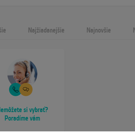
šie
Najžiadanejšie
Najnovšie
emôžete si vybrať?
Poradíme vám