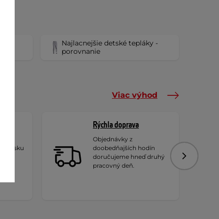
Najlacnejšie detské tepláky -
láky
porovnanie
Viac výhod
Rýchla doprava
Objednávky z
lovensku
doobedňajších hodín
doručujeme hneď druhý
Nasledujú
pracovný deň.