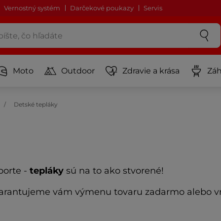
Vernostný systém
Darčekové poukazy
Servis
Moto
Outdoor
Zdravie a krása
Záh
Detské tepláky
porte -
tepláky
sú na to ako stvorené!
 garantujeme vám výmenu tovaru zadarmo alebo vr