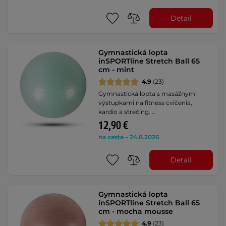
Detail
Gymnastická lopta
inSPORTline Stretch Ball 65
cm - mint
4.9
(23)
Gymnastická lopta s masážnymi
výstupkami na fitness cvičenia,
kardio a strečing. …
12,90 €
na ceste – 24.8.2026
Detail
Gymnastická lopta
inSPORTline Stretch Ball 65
cm - mocha mousse
4.9
(23)