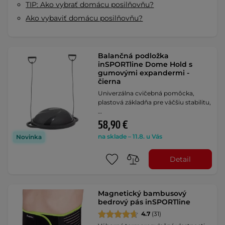
TIP: Ako vybrať domácu posilňovňu?
Ako vybaviť domácu posilňovňu?
Balančná podložka
inSPORTline Dome Hold s
gumovými expandermi -
čierna
Univerzálna cvičebná pomôcka,
plastová základňa pre väčšiu stabilitu,
…
58,90 €
na sklade – 11.8. u Vás
Novinka
Detail
Magnetický bambusový
bedrový pás inSPORTline
4.7
(31)