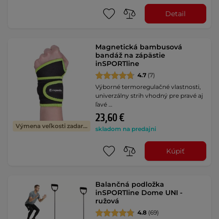
Detail
Magnetická bambusová
bandáž na zápästie
inSPORTline
4.7
(7)
Výborné termoregulačné vlastnosti,
univerzálny strih vhodný pre pravé aj
ľavé …
23,60 €
Výmena veľkosti zadarmo
skladom na predajni
Kúpiť
Balančná podložka
inSPORTline Dome UNI -
ružová
4.8
(69)