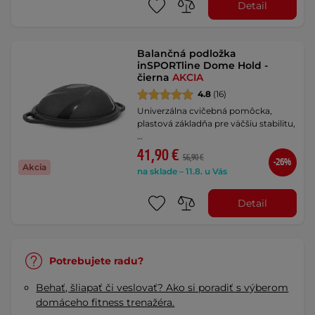
Detail
Balančná podložka
inSPORTline Dome Hold -
čierna
AKCIA
4.8
(16)
Univerzálna cvičebná pomôcka,
plastová základňa pre väčšiu stabilitu,
…
41,90 €
56,90 €
-26%
Akcia
na sklade – 11.8. u Vás
Detail
Potrebujete radu?
Behať, šliapať či veslovať? Ako si poradiť s výberom
domáceho fitness trenažéra.