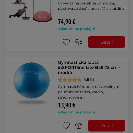
Univerzálna cvičebná pomôcka,
plastová základňa pre väčšiu stabilitu,
…
74,90 €
skladom na predajni
Detail
Gymnastická lopta
inSPORTline Lite Ball 75 cm -
modrá
4.8
(15)
Gymnastická lopta s univerzálnym
použitím na fitnes, kardio,
strečingové a …
13,90 €
skladom na predajni
Detail