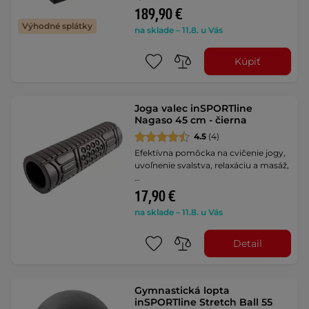
189,90 €
Výhodné splátky
na sklade – 11.8. u Vás
Kúpiť
Joga valec inSPORTline
Nagaso 45 cm - čierna
4.5
(4)
Efektívna pomôcka na cvičenie jogy,
uvoľnenie svalstva, relaxáciu a masáž,
…
17,90 €
na sklade – 11.8. u Vás
Detail
Gymnastická lopta
inSPORTline Stretch Ball 55