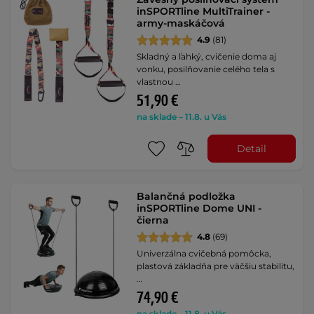
inSPORTline MultiTrainer -
army-maskáčová
4.9
(81)
Skladný a ľahký, cvičenie doma aj
vonku, posilňovanie celého tela s
vlastnou …
51,90 €
na sklade – 11.8. u Vás
Detail
Balančná podložka
inSPORTline Dome UNI -
čierna
4.8
(69)
Univerzálna cvičebná pomôcka,
plastová základňa pre väčšiu stabilitu,
…
74,90 €
na sklade – 11.8. u Vás