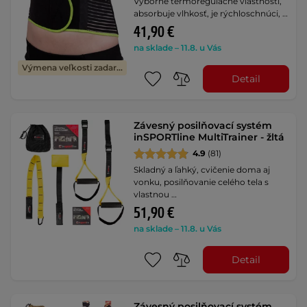
Výborné termoregulačné vlastnosti,
absorbuje vlhkosť, je rýchloschnúci, …
41,90 €
na sklade – 11.8. u Vás
Výmena veľkosti zadarmo
Detail
Závesný posilňovací systém
inSPORTline MultiTrainer - žltá
4.9
(81)
Skladný a ľahký, cvičenie doma aj
vonku, posilňovanie celého tela s
vlastnou …
51,90 €
na sklade – 11.8. u Vás
Detail
Závesný posilňovací systém