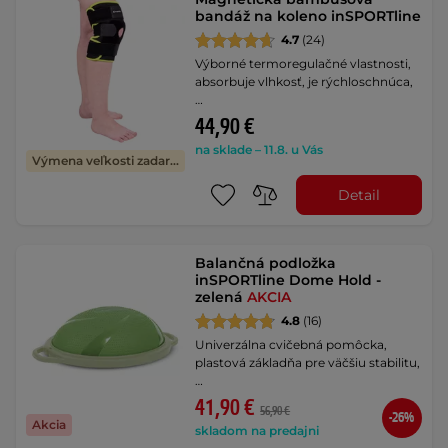
bandáž na koleno inSPORTline
4.7
(24)
Výborné termoregulačné vlastnosti,
absorbuje vlhkosť, je rýchloschnúca,
…
44,90 €
na sklade – 11.8. u Vás
Výmena veľkosti zadarmo
Detail
Balančná podložka
inSPORTline Dome Hold -
zelená
AKCIA
4.8
(16)
Univerzálna cvičebná pomôcka,
plastová základňa pre väčšiu stabilitu,
…
41,90 €
56,90 €
-26%
Akcia
skladom na predajni