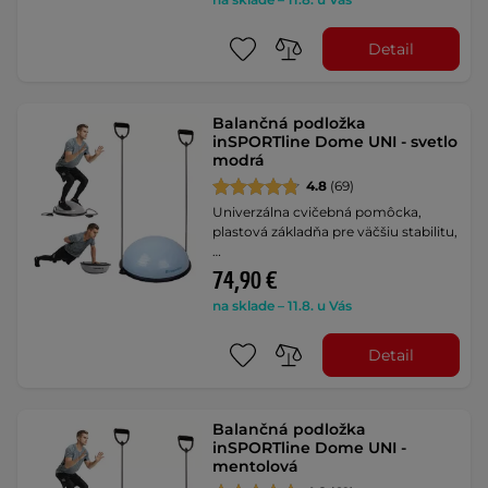
Detail
Balančná podložka
inSPORTline Dome UNI - svetlo
modrá
4.8
(69)
Univerzálna cvičebná pomôcka,
plastová základňa pre väčšiu stabilitu,
…
74,90 €
na sklade – 11.8. u Vás
Detail
Balančná podložka
inSPORTline Dome UNI -
mentolová