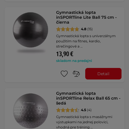
Gymnastická lopta
inSPORTline Lite Ball 75 cm -
čierna
4.8
(15)
Gymnastická lopta s univerzálnym
použitím na fitnes, kardio,
strečingové a …
13,90 €
skladom na predajni
Detail
Gymnastická lopta
inSPORTline Relax Ball 65 cm -
šedá
4.5
(4)
Gymnastická lopta s masážnymi
výstupkami na jednej polovici,
vhodná pre tréning …