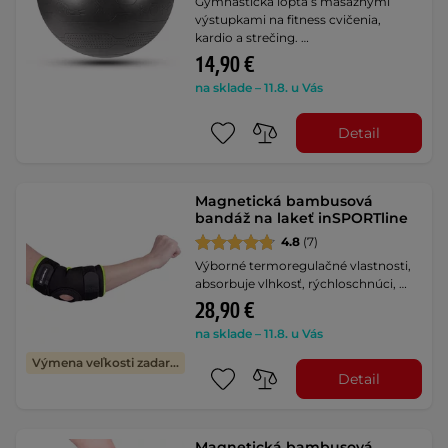
Gymnastická lopta s masážnymi
výstupkami na fitness cvičenia,
kardio a strečing. …
14,90 €
na sklade – 11.8. u Vás
Detail
Magnetická bambusová
bandáž na lakeť inSPORTline
4.8
(7)
Výborné termoregulačné vlastnosti,
absorbuje vlhkosť, rýchloschnúci, …
28,90 €
na sklade – 11.8. u Vás
Výmena veľkosti zadarmo
Detail
Magnetická bambusová