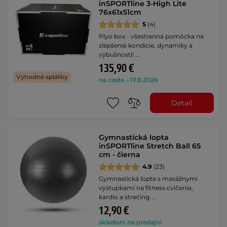
inSPORTline 3-High Lite
76x61x51cm
5
(4)
Plyo box - všestranná pomôcka na
zlepšenie kondície, dynamiky a
výbušnosti! …
135,90 €
Výhodné splátky
na ceste – 17.8.2026
Detail
Gymnastická lopta
inSPORTline Stretch Ball 65
cm - čierna
4.9
(23)
Gymnastická lopta s masážnymi
výstupkami na fitness cvičenia,
kardio a strečing. …
12,90 €
skladom na predajni