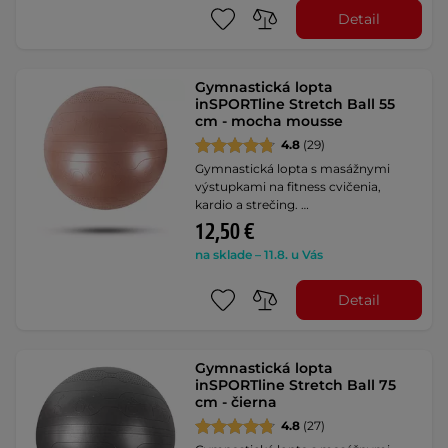
Detail
Gymnastická lopta
inSPORTline Stretch Ball 55
cm - mocha mousse
4.8
(29)
Gymnastická lopta s masážnymi
výstupkami na fitness cvičenia,
kardio a strečing. …
12,50 €
na sklade – 11.8. u Vás
Detail
Gymnastická lopta
inSPORTline Stretch Ball 75
cm - čierna
4.8
(27)