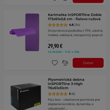
Karimatka inSPORTline Doble
173x61x0,6 cm - fialovo-ružová
4.8
(34)
Dvojvrstvová podložka z TPE, odolná,
mäkká, nekĺzavá, transportný popruh
…
29,90 €
na sklade – 11.8. u Vás
Detail
Plyometrická debna
inSPORTline 3-High
76x61x51cm
5
(6)
Plyo box - všestranná pomôcka pre
zlepšenie kondície, dynamiky a
výbušnosti! …