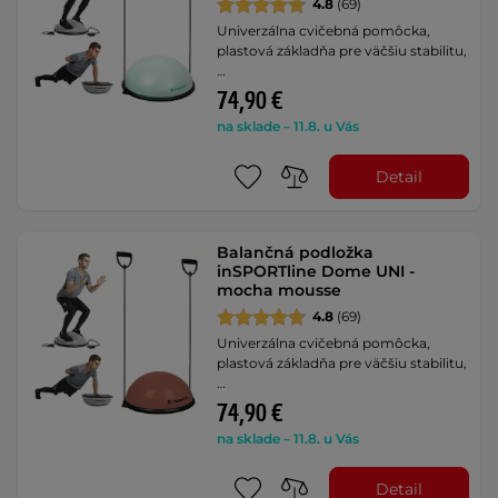
4.8
(69)
Univerzálna cvičebná pomôcka,
plastová základňa pre väčšiu stabilitu,
…
74,90 €
na sklade – 11.8. u Vás
Detail
Balančná podložka
inSPORTline Dome UNI -
mocha mousse
4.8
(69)
Univerzálna cvičebná pomôcka,
plastová základňa pre väčšiu stabilitu,
…
74,90 €
na sklade – 11.8. u Vás
Detail