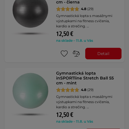
cm - čierna
4.8
(29)
Gymnastická lopta s masážnymi
výstupkami na fitness cvičenia,
kardio a strečing. …
12,50 €
na sklade – 11.8. u Vás
Detail
Gymnastická lopta
inSPORTline Stretch Ball 55
cm - mint
4.8
(29)
Gymnastická lopta s masážnymi
výstupkami na fitness cvičenia,
kardio a strečing. …
12,50 €
na sklade – 11.8. u Vás