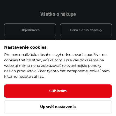
Všetko o nákupe
Objednávka
Cena a druh dopravy
Spôsob platby
Vernostný systém
Nastavenie cookies
Pre personalizáciu obsahu a vyhodnocovanie používame
cookies tretích strán, vďaka tomu pre vás dokážeme na
Montáž a servis
Reklamácie a záruka
webe aj mimo neho zobrazovať relevantnejšie ponuky
našich produktov. Zber týchto dát nezapneme, pokiaľ nám
k tomu nedáte súhlas.
Kariéra
Obchodné podmienky
Súhlasím
Upraviť nastavenia
© 2026 Stores inSPORTline SK, s.r.o. Všetky práva vyhradené
Ochrana osobných údajov
Nastavenie cookies