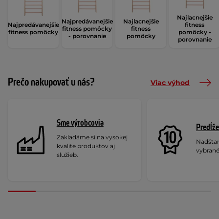
Najlacnejšie
Najpredávanejšie
Najlacnejšie
Najpredávanejšie
fitness
fitness pomôcky
fitness
fitness pomôcky
pomôcky -
- porovnanie
pomôcky
porovnanie
Prečo nakupovať u nás?
Viac výhod
Sme výrobcovia
Predĺže
Zakladáme si na vysokej
Nadšta
kvalite produktov aj
vybrané
služieb.