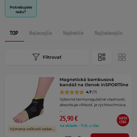
Potrebujete
radu?
TOP
Najlacnejšie
Najdrahšie
Najžiadanejšie
N
Filtrovať
Magnetická bambusová
bandáž na členok inSPORTline
4.7
(7)
Výborné termoregulačné vlastnosti,
absorbuje vlhkosť, je rýchloschnúca,
…
25,90 €
SUPER
CENA
na sklade – 11.8. u Vás
Výmena veľkosti zadarmo