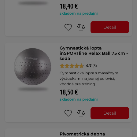
18,40 €
skladom na predajni
Detail
Gymnastická lopta
inSPORTline Relax Ball 75 cm -
šedá
4.7
(3)
Gymnastická lopta s masážnymi
výstupkami na jednej polovici,
vhodná pre tréning …
18,50 €
skladom na predajni
Detail
Plyometrická debna