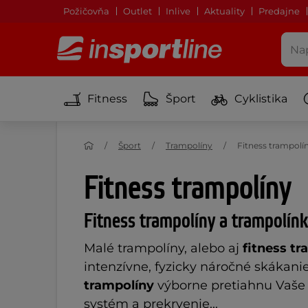
Požičovňa
Outlet
Inlive
Aktuality
Predajne
Fitness
Šport
Cyklistika
Šport
Trampolíny
Fitness trampolí
Fitness trampolíny
Fitness trampolíny a trampolínk
Malé trampolíny, alebo aj
fitness tr
intenzívne, fyzicky náročné skákani
trampolíny
výborne pretiahnu Vaše t
systém a prekrvenie...