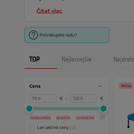
Čítať viac
Potrebujete radu?
TOP
Najlacnejšie
Najdrah
Cena
Akcia
€
-
€
(3)
najlacnejšie
stredná
najdrahšie
Len akčné ceny
(2)