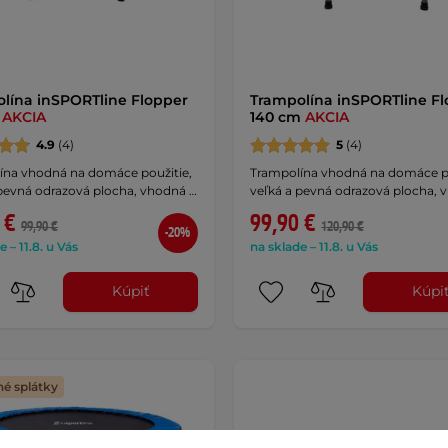
lína inSPORTline Flopper
Trampolína inSPORTline F
m
AKCIA
140 cm
AKCIA
4.9
(4)
5
(4)
ína vhodná na domáce použitie,
Trampolína vhodná na domáce po
 pevná odrazová plocha, vhodná …
veľká a pevná odrazová plocha, 
 €
99,90 €
99,90 €
120,90 €
-20%
e – 11.8. u Vás
na sklade – 11.8. u Vás
Kúpiť
Kúpi
é splátky