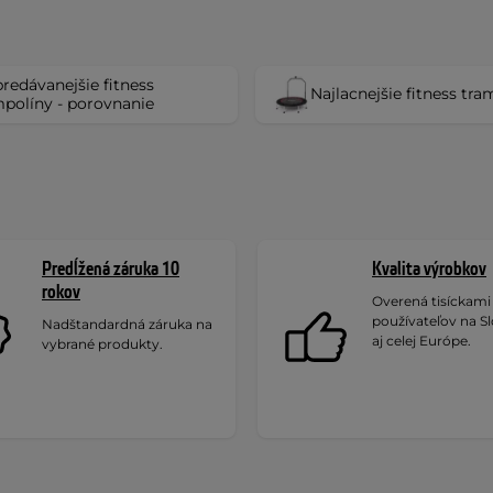
redávanejšie fitness
Najlacnejšie fitness tra
políny - porovnanie
Predĺžená záruka 10
Kvalita výrobkov
rokov
Overená tisíckami
používateľov na S
Nadštandardná záruka na
aj celej Európe.
vybrané produkty.