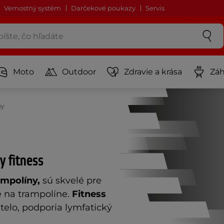
Vernostný systém
Darčekové poukazy
Servis
Moto
Outdoor
Zdravie a krása
Záh
ny
y fitness
ampolíny,
sú skvelé pre
e na trampolíne.
Fitness
elo, podporia lymfatický