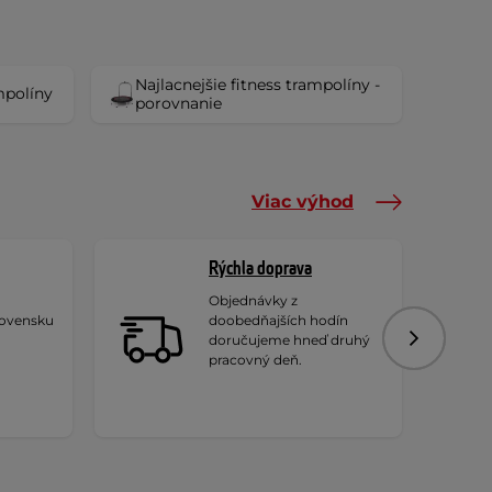
Najlacnejšie fitness trampolíny -
mpolíny
porovnanie
Viac výhod
Rýchla doprava
Objednávky z
lovensku
doobedňajších hodín
doručujeme hneď druhý
Nasledujú
pracovný deň.