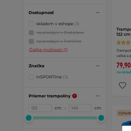
Dostupnosť
skladom v eshope
(3)
Trampo
na predajni v Bratislave
122 c
na predajni v Trenčíne
Ďalšie možnosti (1)
Trampol
veľká a
79,90
Značka
na sklad
inSPORTline
(3)
Priemer trampolíny
cm
-
cm
Výhodn