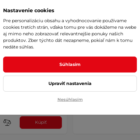
Nastavenie cookies
Pre personalizáciu obsahu a vyhodnocovanie používame
cookies tretích strán, vďaka tomu pre vás dokážeme na webe
aj mimo neho zobrazovať relevantnejšie ponuky našich
produktov. Zber týchto dát nezapneme, pokiaľ nám k tomu
nedáte súhlas.
cia trampolína
Súhlasím
Tline 122cm
Nemôžete si vybra
4.6
(82)
Poradíme vám
Upraviť nastavenia
a trampolína na domáce využitie,
 transportný vak súčasťou …
0 €
Nesúhlasím
e – 11.8. u Vás
Kúpiť