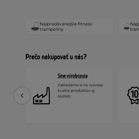
Najpredávanejšie fitness
Najp
trampolíny
tram
Prečo nakupovať u nás?
Sme výrobcovia
Zakladáme si na vysokej
kvalite produktov aj
služieb.
Predchádzajúce