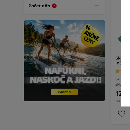
Počet nôh
Sklada
inSPOR
Skladaci
skladná,
125,9
na sklad