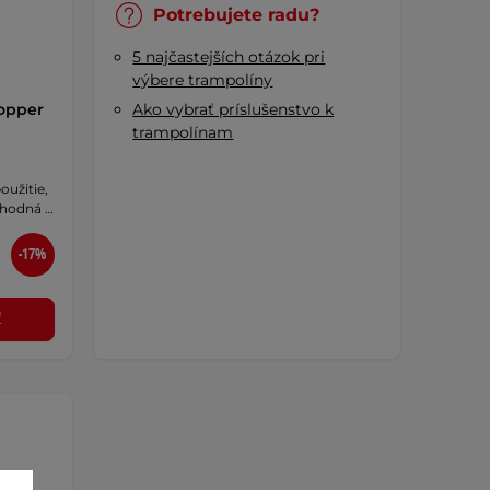
Potrebujete radu?
5 najčastejších otázok pri
výbere trampolíny
lopper
Ako vybrať príslušenstvo k
trampolínam
užitie,
vhodná …
-17%
ť