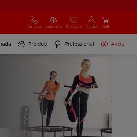
Kontakty
porovnanie
Obľúbené
Prihlásiť
Košík
rada
Pre deti
Professional
Akcie