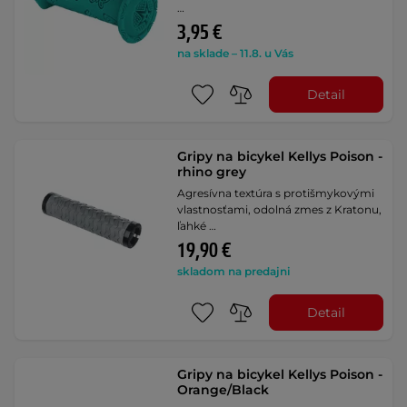
…
3,95 €
na sklade – 11.8. u Vás
Detail
Gripy na bicykel Kellys Poison -
rhino grey
Agresívna textúra s protišmykovými
vlastnosťami, odolná zmes z Kratonu,
ľahké …
19,90 €
skladom na predajni
Detail
Gripy na bicykel Kellys Poison -
Orange/Black