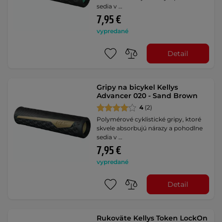
sedia v …
7,95 €
vypredané
Detail
Gripy na bicykel Kellys
Advancer 020 - Sand Brown
4
(2)
Polymérové cyklistické gripy, ktoré
skvele absorbujú nárazy a pohodlne
sedia v …
7,95 €
vypredané
Detail
Rukoväte Kellys Token LockOn