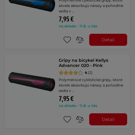
Polymérové cyklistické gripy, ktoré
skvele absorbujú nárazy a pohodlne
sedia v …
7,95 €
na sklade – 11.8. u Vás
Detail
Gripy na bicykel Kellys
Advancer 020 - Pink
4
(2)
Polymérové cyklistické gripy, ktoré
skvele absorbujú nárazy a pohodlne
sedia v …
7,95 €
na sklade – 11.8. u Vás
Detail