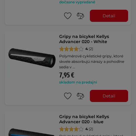
dočasne vypredané
Detail
Gripy na bicykel Kellys
Advancer 020 - White
4
(2)
Polymérové cyklistické gripy, ktoré
skvele absorbujú nárazy a pohodlne
sedia v …
7,95 €
skladom na predajni
Detail
Gripy na bicykel Kellys
Advancer 020 - blue
4
(2)