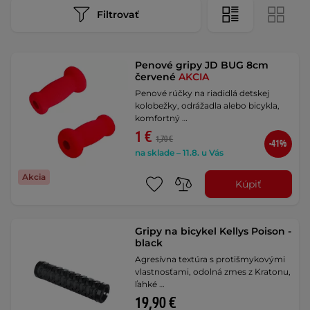
Filtrovať
Penové gripy JD BUG 8cm
červené
AKCIA
Penové rúčky na riadidlá detskej
kolobežky, odrážadla alebo bicykla,
komfortný …
1 €
1,70 €
-41%
na sklade – 11.8. u Vás
Akcia
Kúpiť
Gripy na bicykel Kellys Poison -
black
Agresívna textúra s protišmykovými
vlastnosťami, odolná zmes z Kratonu,
ľahké …
19,90 €