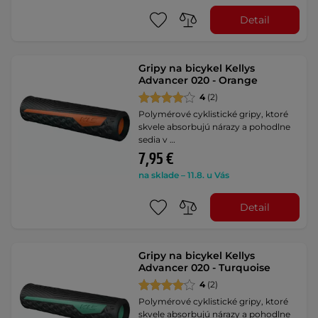
Detail
Gripy na bicykel Kellys
Advancer 020 - Orange
4
(2)
Polymérové cyklistické gripy, ktoré
skvele absorbujú nárazy a pohodlne
sedia v …
7,95 €
na sklade – 11.8. u Vás
Detail
Gripy na bicykel Kellys
Advancer 020 - Turquoise
4
(2)
Polymérové cyklistické gripy, ktoré
skvele absorbujú nárazy a pohodlne