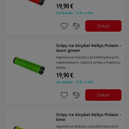
19,90 €
na sklade – 11.8. u Vás
Detail
Gripy na bicykel Kellys Poison -
lawn green
Agresívna textúra s protišmykovými
vlastnosťami, odolná zmes z Kratonu,
ľahké …
19,90 €
na sklade – 11.8. u Vás
Detail
Gripy na bicykel Kellys Poison -
lime
Agresívna textúra s protišmykovými