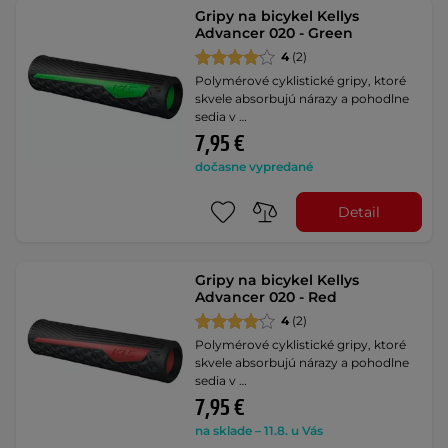
Gripy na bicykel Kellys
Advancer 020 - Green
4
(2)
Polymérové cyklistické gripy, ktoré
skvele absorbujú nárazy a pohodlne
sedia v …
7,95 €
dočasne vypredané
Detail
Gripy na bicykel Kellys
Advancer 020 - Red
4
(2)
Polymérové cyklistické gripy, ktoré
skvele absorbujú nárazy a pohodlne
sedia v …
7,95 €
na sklade – 11.8. u Vás