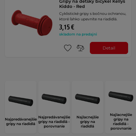
Gripy na detský bicykel Kellys
Kiddo - Red
Cyklistické gripy s bočnou ochranou,
ktoré ľahko upevníte na riadidlá.
3,15 €
skladom na predajni
Detail
Najlacnejšie
Najpredávanejšie
Najlacnejšie
Najpredávanejšie
gripy na
gripy na riadidlá -
gripy na
gripy na riadidlá
riadidlá -
porovnanie
riadidlá
porovnanie