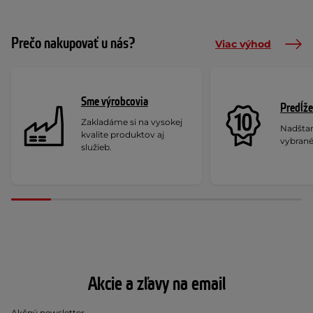
Prečo nakupovať u nás?
Viac výhod
Sme výrobcovia
Predĺže
Zakladáme si na vysokej
Nadšta
kvalite produktov aj
vybrané
služieb.
Akcie a zľavy na email
Akčný newsletter