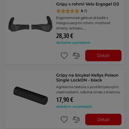
Gripy s rohmi Velo Ergogel D3
5
(1)
Ergonomické gélové držadlá s
integrovanými rohmi, možnosť
zmeny úchopu, …
28,30 €
dočasne vypredané
Detail
Gripy na bicykel Kellys Poison
Single LockON - black
Agresívna textúra s protišmykovými
vlastnosťami, odolná zmes z Kratonu.
17,90 €
skladom na predajni
Detail