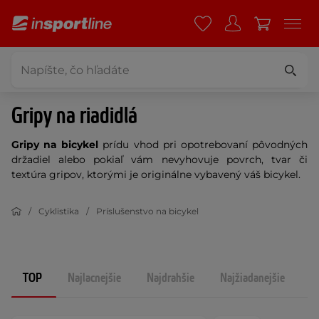
Gripy na riadidlá
Gripy na bicykel
prídu vhod pri opotrebovaní pôvodných
držadiel alebo pokiaľ vám nevyhovuje povrch, tvar či
textúra gripov, ktorými je originálne vybavený váš bicykel.
Cyklistika
Príslušenstvo na bicykel
TOP
Najlacnejšie
Najdrahšie
Najžiadanejšie
N