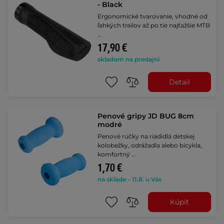
- Black
Ergonomické tvarovanie, vhodné od
ľahkých trailov až po tie najťažšie MTB
…
17,90 €
skladom na predajni
Detail
Penové gripy JD BUG 8cm
modré
Penové rúčky na riadidlá detskej
kolobežky, odrážadla alebo bicykla,
komfortný …
1,70 €
na sklade – 11.8. u Vás
Kúpiť