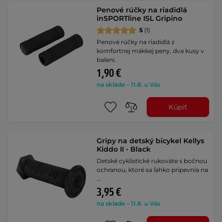
Penové rúčky na riadidlá
inSPORTline ISL Gripino
5
(1)
Penové rúčky na riadidlá z
komfortnej mäkkej peny, dva kusy v
balení.
1,90 €
na sklade – 11.8. u Vás
Kúpiť
Gripy na detský bicykel Kellys
Kiddo II - Black
Detské cyklistické rukoväte s bočnou
ochranou, ktoré sa ľahko pripevnia na
…
3,95 €
na sklade – 11.8. u Vás