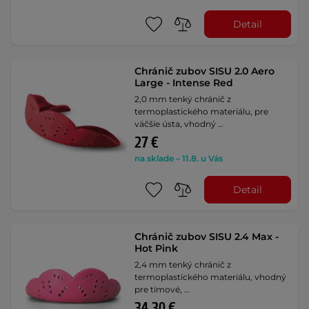
Detail
Chránič zubov SISU 2.0 Aero
Large - Intense Red
2,0 mm tenký chránič z
termoplastického materiálu, pre
väčšie ústa, vhodný …
27 €
na sklade – 11.8. u Vás
Detail
Chránič zubov SISU 2.4 Max -
Hot Pink
2,4 mm tenký chránič z
termoplastického materiálu, vhodný
pre tímové, …
34,30 €