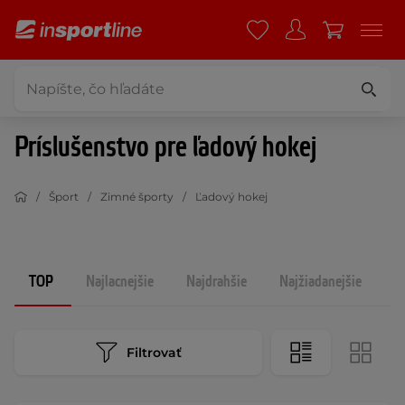
Príslušenstvo pre ľadový hokej
Šport
Zimné športy
Ľadový hokej
TOP
Najlacnejšie
Najdrahšie
Najžiadanejšie
N
Filtrovať