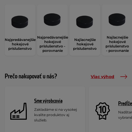
Najpredávanejšie
Najlacnejšie
Najpredávanejšie
Najlacnejšie
hokejové
hokejové
hokejové
hokejové
príslušenstvo -
príslušenstvo
príslušenstvo
príslušenstvo
porovnanie
- porovnanie
Prečo nakupovať u nás?
Viac výhod
Sme výrobcovia
Predĺže
Zakladáme si na vysokej
Nadšta
kvalite produktov aj
vybrané
služieb.