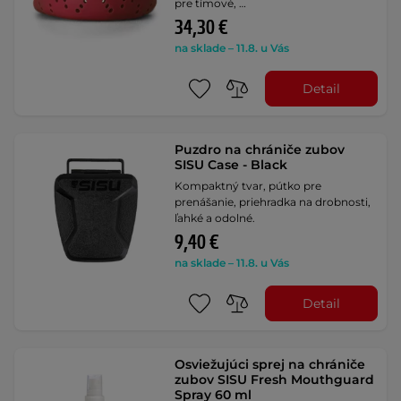
pre tímové, …
34,30 €
na sklade – 11.8. u Vás
Detail
Puzdro na chrániče zubov
SISU Case - Black
Kompaktný tvar, pútko pre
prenášanie, priehradka na drobnosti,
ľahké a odolné.
9,40 €
na sklade – 11.8. u Vás
Detail
Osviežujúci sprej na chrániče
zubov SISU Fresh Mouthguard
Spray 60 ml