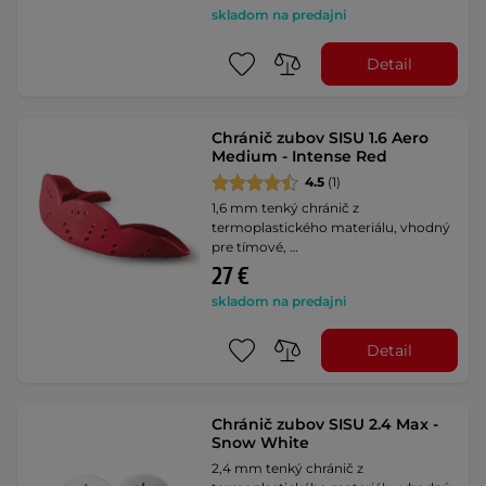
skladom na predajni
Detail
Chránič zubov SISU 1.6 Aero
Medium - Intense Red
4.5
(1)
1,6 mm tenký chránič z
termoplastického materiálu, vhodný
pre tímové, …
27 €
skladom na predajni
Detail
Chránič zubov SISU 2.4 Max -
Snow White
2,4 mm tenký chránič z