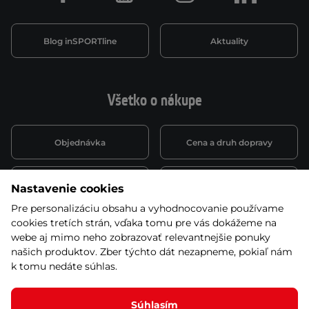
Blog inSPORTline
Aktuality
Všetko o nákupe
Objednávka
Cena a druh dopravy
Spôsob platby
Vernostný systém
Nastavenie cookies
Pre personalizáciu obsahu a vyhodnocovanie používame
cookies tretích strán, vďaka tomu pre vás dokážeme na
Montáž a servis
Reklamácie a záruka
webe aj mimo neho zobrazovať relevantnejšie ponuky
našich produktov. Zber týchto dát nezapneme, pokiaľ nám
k tomu nedáte súhlas.
Kariéra
Obchodné podmienky
Súhlasím