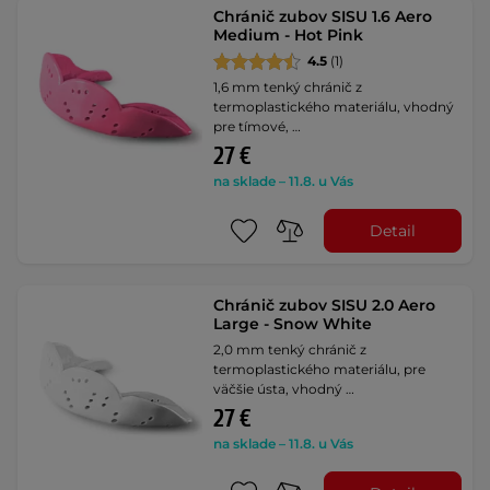
Chránič zubov SISU 1.6 Aero
Medium - Hot Pink
4.5
(1)
1,6 mm tenký chránič z
termoplastického materiálu, vhodný
pre tímové, …
27 €
na sklade – 11.8. u Vás
Detail
Chránič zubov SISU 2.0 Aero
Large - Snow White
2,0 mm tenký chránič z
termoplastického materiálu, pre
väčšie ústa, vhodný …
27 €
na sklade – 11.8. u Vás