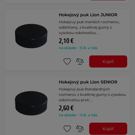
Hokejový puk Lion JUNIOR
Hokejový puk menších rozmerov,
odľahčený, z kvalitnej gumy s
vysokou odolnosťou …
2,10 €
na sklade – 11.8. u Vás
Kúpiť
Hokejový puk Lion SENIOR
Hokejový puk štandardných
rozmerov z kvalitnej gumy s vysokou
odolnosťou proti …
2,60 €
na sklade – 11.8. u Vás
Kúpiť