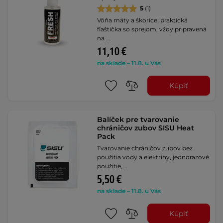
5
(1)
Vôňa mäty a škorice, praktická
fľaštička so sprejom, vždy pripravená
na …
11,10 €
na sklade – 11.8. u Vás
Kúpiť
Balíček pre tvarovanie
chráničov zubov SISU Heat
Pack
Tvarovanie chráničov zubov bez
použitia vody a elektriny, jednorazové
použitie, …
5,50 €
na sklade – 11.8. u Vás
Kúpiť