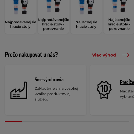
Najpredávanejšie
Najlacnejšie
Najpredávanejšie
Najlacnejšie
hracie stoly -
hracie stoly -
hracie stoly
hracie stoly
porovnanie
porovnanie
Prečo nakupovať u nás?
Viac výhod
Sme výrobcovia
Predĺže
Zakladáme si na vysokej
Nadšta
kvalite produktov aj
vybrané
služieb.