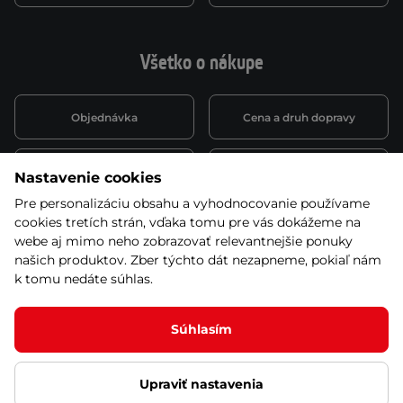
Všetko o nákupe
Objednávka
Cena a druh dopravy
Spôsob platby
Vernostný systém
Nastavenie cookies
Pre personalizáciu obsahu a vyhodnocovanie používame
cookies tretích strán, vďaka tomu pre vás dokážeme na
Montáž a servis
Reklamácie a záruka
webe aj mimo neho zobrazovať relevantnejšie ponuky
našich produktov. Zber týchto dát nezapneme, pokiaľ nám
k tomu nedáte súhlas.
Kariéra
Obchodné podmienky
Súhlasím
Upraviť nastavenia
© 2026 Stores inSPORTline SK, s.r.o. Všetky práva vyhradené