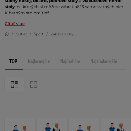
stolný hokej, biliard, pokrové stoly
a
viacúčelové herné
stoly
, na ktorých si môžete zahrať až 13 samostatných hier.
K herným stolom tiež...
Čítať viac
Outlet
Šport
Zábava a Hry
TOP
Najlacnejšie
Najdrahšie
Najžiadanejšie
N