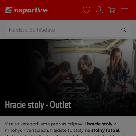
Hracie stoly - Outlet
V tejto kategórii sme pre vás pripravili
hracie stoly
v
mnohých variáciách. Nájdete tu stoly na
stolný futbal,