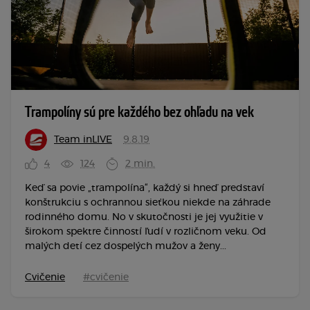
Trampolíny sú pre každého bez ohľadu na vek
Team inLIVE
9.8.19
4
124
2 min.
Keď sa povie „trampolína“, každý si hneď predstaví
konštrukciu s ochrannou sieťkou niekde na záhrade
rodinného domu. No v skutočnosti je jej využitie v
širokom spektre činností ľudí v rozličnom veku. Od
malých detí cez dospelých mužov a ženy...
Cvičenie
#cvičenie