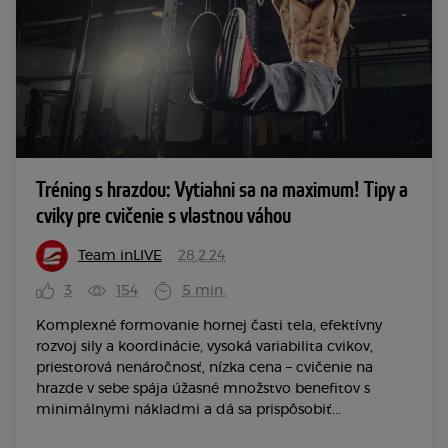
Tréning s hrazdou: Vytiahni sa na maximum! Tipy a
cviky pre cvičenie s vlastnou váhou
Team inLIVE
28.2.24
3
154
5 min.
Komplexné formovanie hornej časti tela, efektívny
rozvoj sily a koordinácie, vysoká variabilita cvikov,
priestorová nenáročnosť, nízka cena – cvičenie na
hrazde v sebe spája úžasné množstvo benefitov s
minimálnymi nákladmi a dá sa prispôsobiť...