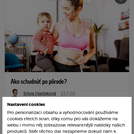
Ako schudnúť po pôrode?
Silvia Hadeková
23.7.20
2
94
4 min.
Nastavení cookies
Pro personalizaci obsahu a vyhodnocování používáme
Počas tehotenstva každá žena priberie, a to bez
cookies třetích stran, díky tomu pro vás dokážeme na
ohľadu na to, ako sa stravovala, či sa hýbala alebo nie.
webu i mimo něj zobrazovat relevantnější nabídky našich
Je to prirodzené. Rozdiel je však v tom, ako sa
produktů. Sběr těchto dat nezapneme dokud nám k
jednotlivé ženy s nadobudnutými kilami vysporiadajú