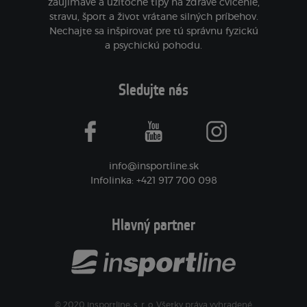
zaujímavé a užitočné tipy na zdravé cvičenie,
stravu, šport a život vrátane silných príbehov.
Nechajte sa inšpirovať pre tú správnu fyzickú
a psychickú pohodu.
Sledujte nás
facebook
youtube
instagram
info@insportline.sk
Infolinka: +421 917 700 098
Hlavný partner
© 2020 insportline, s. r. o. Všetky práva vyhradené