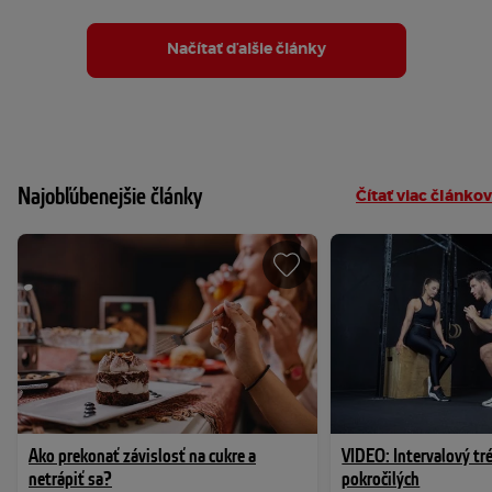
Načítať ďalšie články
Najobľúbenejšie články
Čítať viac článkov
Ako prekonať závislosť na cukre a
VIDEO: Intervalový tr
netrápiť sa?
pokročilých