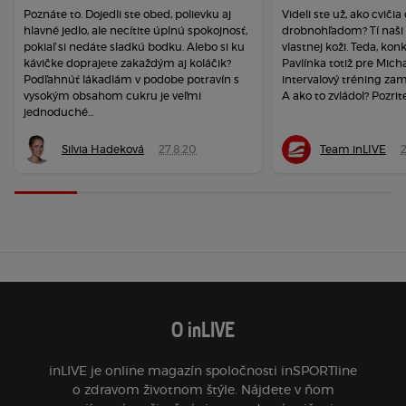
Poznáte to. Dojedli ste obed, polievku aj
Videli ste už, ako cviči
hlavné jedlo, ale necítite úplnú spokojnosť,
drobnohľadom? Tí naši s
pokiaľ si nedáte sladkú bodku. Alebo si ku
vlastnej koži. Teda, kon
kávičke doprajete zakaždým aj koláčik?
Pavlínka totiž pre Micha
Podľahnúť lákadlám v podobe potravín s
intervalový tréning zam
vysokým obsahom cukru je veľmi
A ako to zvládol? Pozrite 
jednoduché...
Silvia Hadeková
27.8.20
Team inLIVE
2
O inLIVE
inLIVE je online magazín spoločnosti inSPORTline
o zdravom životnom štýle. Nájdete v ňom