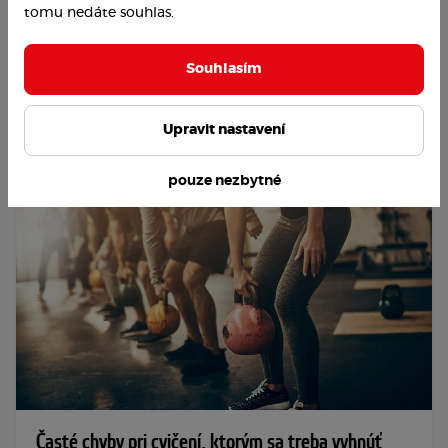
tomu nedáte souhlas.
po pôrode. Jedna je v pôvodnej predpôrodnej...
Fitfamily
#cvičenie
Souhlasím
Upravit nastavení
pouze nezbytné
Časté chyby pri cvičení, ktorým sa treba vyhnúť