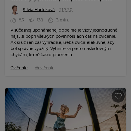
Silvia Hadeková
21.7.20
85
139
3 min.
V súčasnej uponáhľanej dobe nie je vždy jednoduché
nájsť si popri všetkých povinnostiach čas na cvičenie.
Ak si už ten čas vyhradíte, treba cvičiť efektívne, aby
bol správne využitý. Vyhnite sa preto nasledovným
chybám, ktoré často pramenia...
Cvičenie
#cvičenie