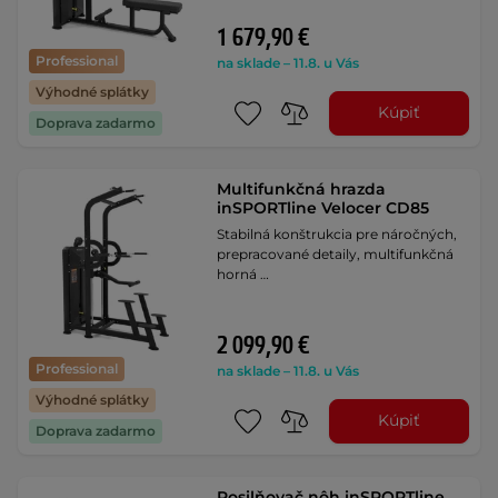
1 679,90 €
Professional
na sklade – 11.8. u Vás
Výhodné splátky
Kúpiť
Doprava zadarmo
Multifunkčná hrazda
inSPORTline Velocer CD85
Stabilná konštrukcia pre náročných,
prepracované detaily, multifunkčná
horná …
2 099,90 €
Professional
na sklade – 11.8. u Vás
Výhodné splátky
Kúpiť
Doprava zadarmo
Posilňovač nôh inSPORTline