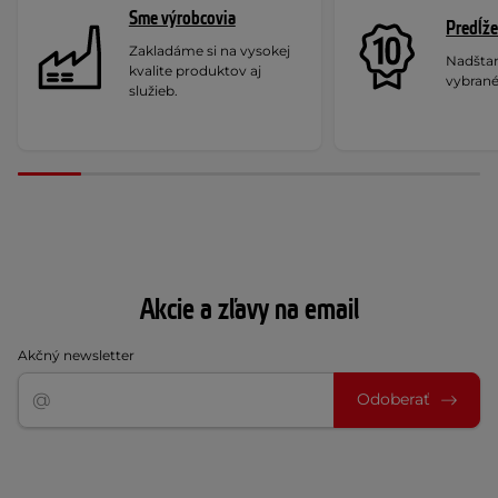
Sme výrobcovia
Predĺže
Zakladáme si na vysokej
Nadšta
kvalite produktov aj
vybrané
služieb.
Akcie a zľavy na email
Akčný newsletter
Odoberať