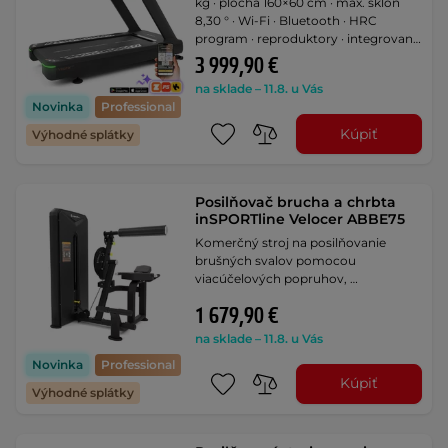
kg · plocha 160×60 cm · max. sklon
8,30 ° · Wi-Fi · Bluetooth · HRC
program · reproduktory · integrovaný
ventilátor · LED obrazovka
3 999,90 €
na sklade – 11.8. u Vás
Novinka
Professional
Kúpiť
Výhodné splátky
Posilňovač brucha a chrbta
inSPORTline Velocer ABBE75
Komerčný stroj na posilňovanie
brušných svalov pomocou
viacúčelových popruhov, …
1 679,90 €
na sklade – 11.8. u Vás
Novinka
Professional
Kúpiť
Výhodné splátky