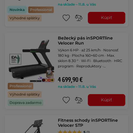
na sklade – 11.8. u Vás
Novinka
Professional
Kúpiť
Výhodné splátky
Bežecký pás inSPORTline
Velocer Run
Výkon 6 HP · až 25 km/h · Nosnosť
180 kg · Plocha 160×60 cm · Max.
sklon 8.30 ° · Wi-Fi · Bluetooth · HRC
program · Reproduktory ·
Integrovaný ventilátor · obrazovka s
multimediálnymi aplikáciami
4 699,90 €
Professional
na sklade – 11.8. u Vás
Výhodné splátky
Kúpiť
Doprava zadarmo
Fitness schody inSPORTline
Velocer STP
5
(1)