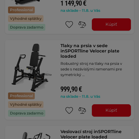
1 149,90 €
Professional
na sklade – 11.8. u Vás
Výhodné splátky
Kúpiť
Doprava zadarmo
Tlaky na prsia v sede
inSPORTline Velocer plate
loaded
Robustný stroj na tlaky na prsia v
sede s nezávislými ramenami pre
symetrický …
999,90 €
Professional
na sklade – 11.8. u Vás
Výhodné splátky
Kúpiť
Doprava zadarmo
Veslovací stroj inSPORTline
Velocer plate loaded