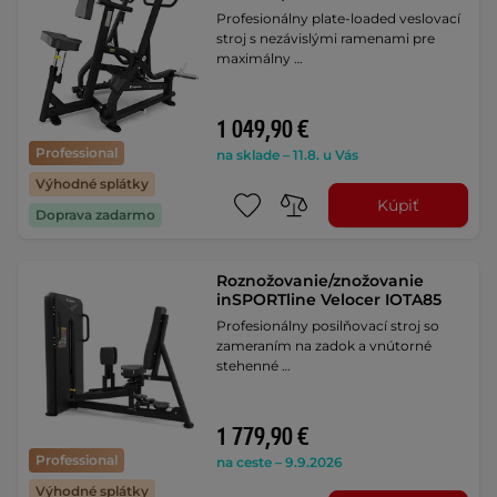
Profesionálny plate-loaded veslovací
stroj s nezávislými ramenami pre
maximálny …
1 049,90 €
Professional
na sklade – 11.8. u Vás
Výhodné splátky
Kúpiť
Doprava zadarmo
Roznožovanie/znožovanie
inSPORTline Velocer IOTA85
Profesionálny posilňovací stroj so
zameraním na zadok a vnútorné
stehenné …
1 779,90 €
Professional
na ceste – 9.9.2026
Výhodné splátky