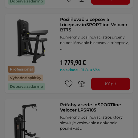
Doprava zadarmo
Posilňovač bicepsov a
tricepsov inSPORTline Velocer
BT75
Komerčný posilňovací stroj určený
na posilňovanie bicepsov a tricepsov,
…
1 779,90 €
Professional
na sklade – 11.8. u Vás
Výhodné splátky
Kúpiť
Doprava zadarmo
Príťahy v sede inSPORTline
Velocer LPSR105
Komerčný posilňovací stroj, ktorý
simuluje veslovanie a dokonale
posilní váš …