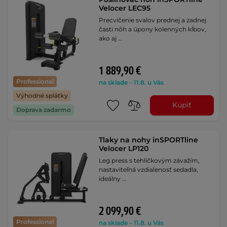
Velocer LEC95
Precvičenie svalov prednej a zadnej
časti nôh a úpony kolenných kĺbov,
ako aj …
1 889,90 €
Professional
na sklade – 11.8. u Vás
Výhodné splátky
Kúpiť
Doprava zadarmo
Tlaky na nohy inSPORTline
Velocer LP120
Leg press s tehličkovým závažím,
nastaviteľná vzdialenosť sedadla,
ideálny …
2 099,90 €
Professional
na sklade – 11.8. u Vás