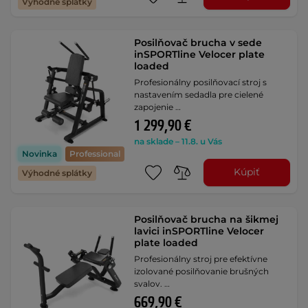
Výhodné splátky
Posilňovač brucha v sede
inSPORTline Velocer plate
loaded
Profesionálny posilňovací stroj s
nastavením sedadla pre cielené
zapojenie …
1 299,90 €
na sklade – 11.8. u Vás
Novinka
Professional
Kúpiť
Výhodné splátky
Posilňovač brucha na šikmej
lavici inSPORTline Velocer
plate loaded
Profesionálny stroj pre efektívne
izolované posilňovanie brušných
svalov. …
669,90 €