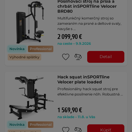
Posilňovací stroj na prsia a
chrbát inSPORTline Velocer
BRD80
Multifunkčný komerčný stroj so
zameraním na prsné a deltové svaly,
navyše s …
2 099,90 €
na ceste – 9.9.2026
Novinka
Professional
Detail
Výhodné splátky
Hack squat inSPORTline
Velocer plate loaded
Profesionálny hack squat stroj pre
efektívne posilnenie nôh. Robustná …
1 569,90 €
na sklade – 11.8. u Vás
Novinka
Professional
Kúpiť