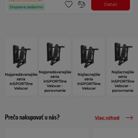
Detail
Doprava zadarmo
Najpredávanejšie
Najlacnejšie
Najpredávanejšie
Najlacnejšie
séria
séria
séria
séria
inSPORTline
inSPORTline
inSPORTline
inSPORTline
Velocer -
Velocer -
Velocer
Velocer
porovnanie
porovnanie
Prečo nakupovať u nás?
Viac výhod