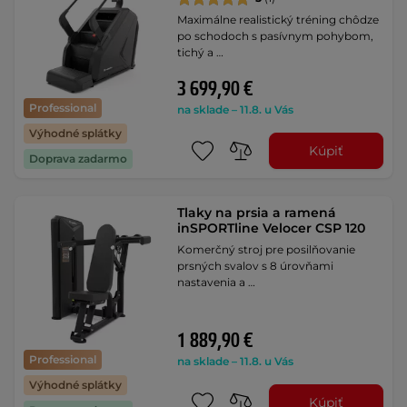
Maximálne realistický tréning chôdze
po schodoch s pasívnym pohybom,
tichý a …
3 699,90 €
Professional
na sklade – 11.8. u Vás
Výhodné splátky
Kúpiť
Doprava zadarmo
Tlaky na prsia a ramená
inSPORTline Velocer CSP 120
Komerčný stroj pre posilňovanie
prsných svalov s 8 úrovňami
nastavenia a …
1 889,90 €
Professional
na sklade – 11.8. u Vás
Výhodné splátky
Kúpiť