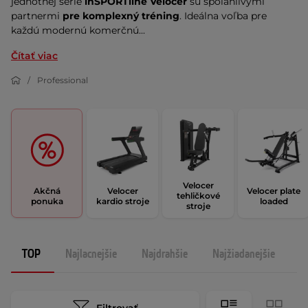
jednotnej série
inSPORTline Velocer
sú spoľahlivými
partnermi
pre komplexný tréning
. Ideálna voľba pre
každú modernú komerčnú...
Čítať viac
Professional
Velocer
Akčná
Velocer
Velocer plate
tehličkové
ponuka
kardio stroje
loaded
stroje
TOP
Najlacnejšie
Najdrahšie
Najžiadanejšie
N
Filtrovať