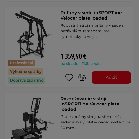
Príťahy v sede inSPORTline
Velocer plate loaded
Robustný stroj na príťahy v sede s
nezávislými ramenami pre
symetrický rozvoj …
1 359,90 €
Professional
na sklade – 11.8. u Vás
Výhodné splátky
Kúpiť
Doprava zadarmo
Roznožovanie v stoji
inSPORTline Velocer plate
loaded
Profesionálny stroj na stehenné a
sedacie svaly, plate-loaded systém na
50 mm …