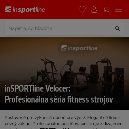
inSPORTline Velocer:
Profesionálna séria fitness strojov
Postavené pre výkon. Zrodené pre výdrž. Elegantné línie a
pevný základ. Profesionálne posilňovacie stroje z dizajnovo