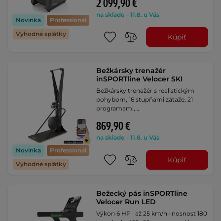
2 099,90 €
na sklade – 11.8. u Vás
Novinka
Professional
Výhodné splátky
Kúpiť
Bežkársky trenažér
inSPORTline Velocer SKI
Bežkársky trenažér s realistickým
pohybom, 16 stupňami záťaže, 21
programami, …
869,90 €
na sklade – 11.8. u Vás
Novinka
Professional
Kúpiť
Výhodné splátky
Bežecký pás inSPORTline
Velocer Run LED
Výkon 6 HP · až 25 km/h · nosnosť 180