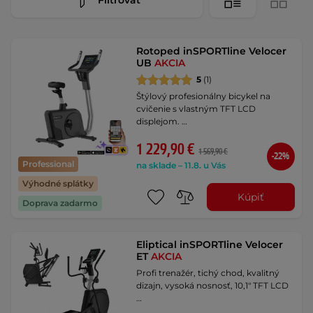
Rotoped inSPORTline Velocer
UB
AKCIA
5
(1)
Štýlový profesionálny bicykel na
cvičenie s vlastným TFT LCD
displejom. …
1 229,90 €
1 569,90 €
-22%
Professional
na sklade – 11.8. u Vás
Výhodné splátky
Kúpiť
Doprava zadarmo
Eliptical inSPORTline Velocer
ET
AKCIA
Profi trenažér, tichý chod, kvalitný
dizajn, vysoká nosnosť, 10,1" TFT LCD
…