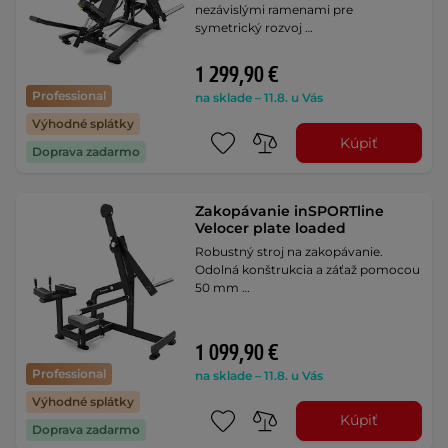
nezávislými ramenami pre
symetrický rozvoj …
1 299,90 €
Professional
na sklade – 11.8. u Vás
Výhodné splátky
Kúpiť
Doprava zadarmo
Zakopávanie inSPORTline
Velocer plate loaded
Robustný stroj na zakopávanie.
Odolná konštrukcia a záťaž pomocou
50 mm …
1 099,90 €
Professional
na sklade – 11.8. u Vás
Výhodné splátky
Kúpiť
Doprava zadarmo