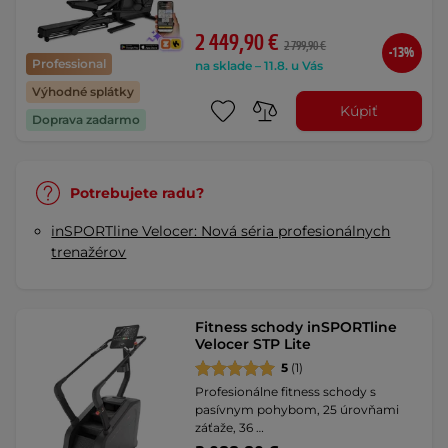
2 449,90 €
2 799,90 €
-13%
Professional
na sklade – 11.8. u Vás
Výhodné splátky
Kúpiť
Doprava zadarmo
Potrebujete radu?
inSPORTline Velocer: Nová séria profesionálnych
trenažérov
Fitness schody inSPORTline
Velocer STP Lite
5
(1)
Profesionálne fitness schody s
pasívnym pohybom, 25 úrovňami
záťaže, 36 …