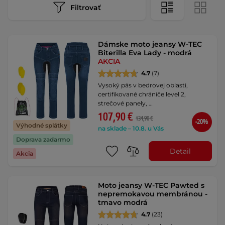
Filtrovať
Dámske moto jeansy W-TEC
Biterilla Eva Lady - modrá
AKCIA
4.7
(7)
Vysoký pás v bedrovej oblasti,
certifikované chrániče level 2,
strečové panely, …
107,90 €
134,90 €
-20%
Výhodné splátky
na sklade – 10.8. u Vás
Doprava zadarmo
Detail
Akcia
Moto jeansy W-TEC Pawted s
nepremokavou membránou -
tmavo modrá
4.7
(23)