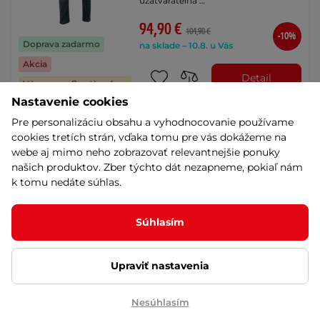
uzatvárateľná …
94,90 €
104,90 €
-10%
Doprava zadarmo
na sklade – 10.8. u Vás
Akcia
Detail
Výmena veľkosti zadarmo
Nastavenie cookies
Pre personalizáciu obsahu a vyhodnocovanie používame
Pánske moto jeansy PMJ City -
cookies tretích strán, vďaka tomu pre vás dokážeme na
modrá
AKCIA
webe aj mimo neho zobrazovať relevantnejšie ponuky
Užší strih, bez vonkajšieho prešitia,
našich produktov. Zber týchto dát nezapneme, pokiaľ nám
efektné dizajnové detaily, Twaron®, …
k tomu nedáte súhlas.
Súhlasím
169,90 €
264,90 €
-36%
Výhodné splátky
na sklade – 10.8. u Vás
Doprava zadarmo
Upraviť nastavenia
Detail
Akcia
Nesúhlasím