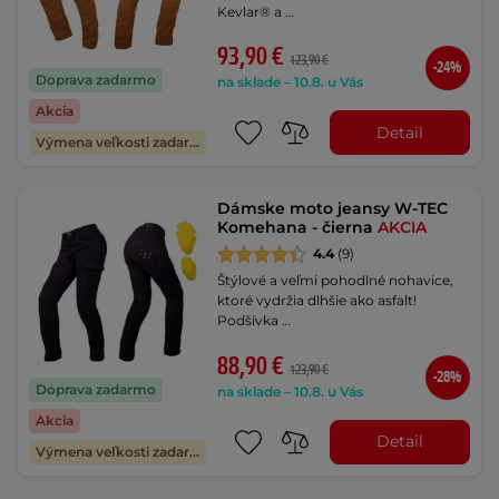
Kevlar® a …
93,90 €
123,90 €
-24%
Doprava zadarmo
na sklade – 10.8. u Vás
Akcia
Detail
Výmena veľkosti zadarmo
Dámske moto jeansy W-TEC
Komehana - čierna
AKCIA
4.4
(9)
Štýlové a veľmi pohodlné nohavice,
ktoré vydržia dlhšie ako asfalt!
Podšívka …
88,90 €
123,90 €
-28%
Doprava zadarmo
na sklade – 10.8. u Vás
Akcia
Detail
Výmena veľkosti zadarmo