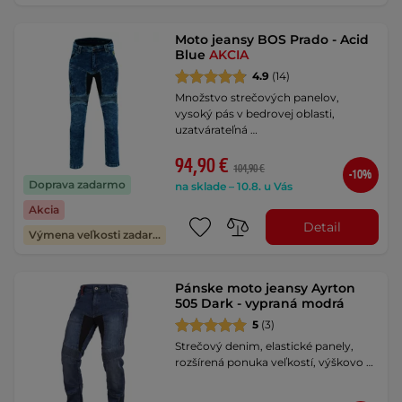
Moto jeansy BOS Prado - Acid
Blue
AKCIA
4.9
(14)
Množstvo strečových panelov,
vysoký pás v bedrovej oblasti,
uzatvárateľná …
94,90 €
104,90 €
-10%
Doprava zadarmo
na sklade – 10.8. u Vás
Akcia
Detail
Výmena veľkosti zadarmo
Pánske moto jeansy Ayrton
505 Dark - vypraná modrá
5
(3)
Strečový denim, elastické panely,
rozšírená ponuka veľkostí, výškovo …