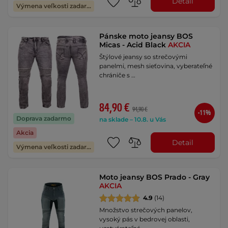
Detail
Výmena veľkosti zadarmo
Pánske moto jeansy BOS
Micas - Acid Black
AKCIA
Štýlové jeansy so strečovými
panelmi, mesh sieťovina, vyberateľné
chrániče s …
84,90 €
94,90 €
-11%
Doprava zadarmo
na sklade – 10.8. u Vás
Akcia
Detail
Výmena veľkosti zadarmo
Moto jeansy BOS Prado - Gray
AKCIA
4.9
(14)
Množstvo strečových panelov,
vysoký pás v bedrovej oblasti,