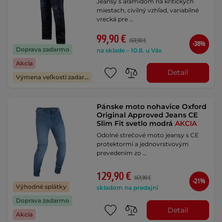
Jeansy s aramidom na kritických
miestach, civilný vzhľad, variabilné
vrecká pre …
99,90 €
159,90 €
-38%
Doprava zadarmo
na sklade – 10.8. u Vás
Akcia
Detail
Výmena veľkosti zadarmo
Pánske moto nohavice Oxford
Original Approved Jeans CE
Slim Fit svetlo modrá
AKCIA
Odolné strečové moto jeansy s CE
protektormi a jednovrstvovým
prevedením zo …
129,90 €
164,90 €
-21%
Výhodné splátky
skladom na predajni
Doprava zadarmo
Detail
Akcia