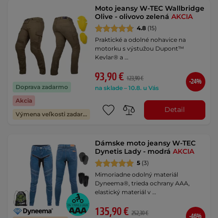
Moto jeansy W-TEC Wallbridge
Olive - olivovo zelená
AKCIA
4.8
(15)
Praktické a odolné nohavice na
motorku s výstužou Dupont™
Kevlar® a …
93,90 €
123,90 €
-24%
Doprava zadarmo
na sklade – 10.8. u Vás
Akcia
Detail
Výmena veľkosti zadarmo
Dámske moto jeansy W-TEC
Dynetis Lady - modrá
AKCIA
5
(3)
Mimoriadne odolný materiál
Dyneema®, trieda ochrany AAA,
elastický materiál v …
135,90 €
252,30 €
-46%