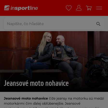
Jeansové moto nohavice
Jeansové moto nohavice
čiže jeansy na motorku sú medzi
motorkármi čím ďalej obľúbenejšie. Jeansové