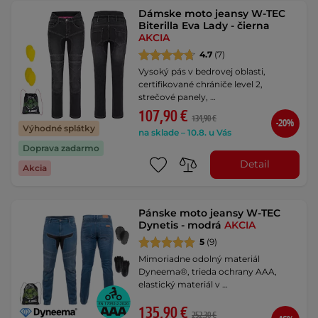
Dámske moto jeansy W-TEC
Biterilla Eva Lady - čierna
AKCIA
4.7
(7)
Vysoký pás v bedrovej oblasti,
certifikované chrániče level 2,
strečové panely, …
107,90 €
134,90 €
-20%
Výhodné splátky
na sklade – 10.8. u Vás
Doprava zadarmo
Detail
Akcia
Pánske moto jeansy W-TEC
Dynetis - modrá
AKCIA
5
(9)
Mimoriadne odolný materiál
Dyneema®, trieda ochrany AAA,
elastický materiál v …
135,90 €
252,30 €