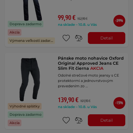
99,90 €
162,90 €
-39%
Doprava zadarmo
na sklade – 10.8. u Vás
Akcia
Detail
Výmena veľkosti zadarmo
Pánske moto nohavice Oxford
Original Approved Jeans CE
Slim Fit čierna
AKCIA
Odolné strečové moto jeansy s CE
protektormi a jednovrstvovým
prevedením zo …
139,90 €
164,90 €
-15%
Výhodné splátky
na sklade – 10.8. u Vás
Doprava zadarmo
Detail
Akcia