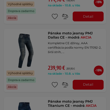
136,90 €
-16%
Výhodné splátky
na sklade – 10.8. u Vás
Doprava zadarmo
Detail
Akcia
Pánske moto jeansy PMJ
Dallas CE - modrá
AKCIA
Kompletne CE džínsy, AAA
certifikácia podľa normy EN 17092-2,
širší strih, …
239,90 €
284,90 €
-16%
Výhodné splátky
na sklade – 10.8. u Vás
Doprava zadarmo
Detail
Akcia
Pánske moto jeansy PMJ
Titanium CE - modrá
AKCIA