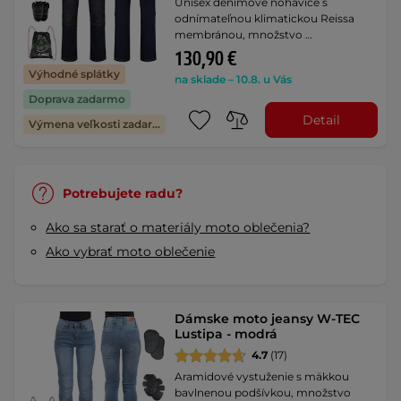
Unisex denimové nohavice s
odnímateľnou klimatickou Reissa
membránou, množstvo …
130,90 €
Výhodné splátky
na sklade – 10.8. u Vás
Doprava zadarmo
Detail
Výmena veľkosti zadarmo
Potrebujete radu?
Ako sa starať o materiály moto oblečenia?
Ako vybrať moto oblečenie
Dámske moto jeansy W-TEC
Lustipa - modrá
4.7
(17)
Aramidové vystuženie s mäkkou
bavlnenou podšívkou, množstvo