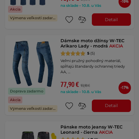
-16%
na sklade – 10.8. u Vás
Akcia
Výmena veľkosti zadarmo
Detail
Dámske moto džínsy W-TEC
Arikaro Lady - modrá
AKCIA
5
(5)
Veľmi pružný pohodlný materiál,
spĺňajú štandardy ochrannej triedy
AA, …
77,90 €
93,90 €
-17%
Doprava zadarmo
na sklade – 10.8. u Vás
Akcia
Detail
Výmena veľkosti zadarmo
Pánske moto jeansy W-TEC
Leonard - čierna
AKCIA