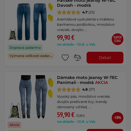
Pánske moto jeansy W-TEC
Davosh - modrá
4.7
(25)
Aramidové vystuženie s mäkkou
bavlnenou podšívkou, množstvo
vreciek, dvojito …
99,90 €
SUPER
CENA
na sklade – 10.8. u Vás
Doprava zadarmo
Výmena veľkosti zadarmo
Detail
Dámske moto jeansy W-TEC
Panimali - modrá
AKCIA
4.8
(37)
Vysoký pás, množstvo vreciek,
dvojito prešívané švy, trendy
obnosený vzhľad, …
59,90 €
72,90 €
-18%
na sklade – 10.8. u Vás
Akcia