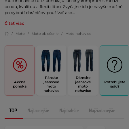
motonohavice totiž ponúkajú ideálny kompromis medzi
cenou, kvalitou a flexibilitou. Zvyčajne ich je navyše možné
po vybratí chráničov používať ako...
Čítať viac
Moto
Moto oblečenie
Moto nohavice
Pánske
Dámske
Akčná
jeansové
jeansové
Potrebujete
ponuka
moto
moto
radu?
nohavice
nohavice
TOP
Najlacnejšie
Najdrahšie
Najžiadanejšie
N