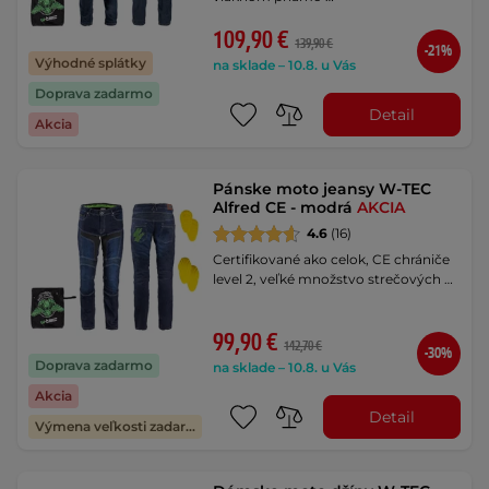
109,90 €
139,90 €
-21%
Výhodné splátky
na sklade – 10.8. u Vás
Doprava zadarmo
Detail
Akcia
Pánske moto jeansy W-TEC
Alfred CE - modrá
AKCIA
4.6
(16)
Certifikované ako celok, CE chrániče
level 2, veľké množstvo strečových …
99,90 €
142,70 €
-30%
Doprava zadarmo
na sklade – 10.8. u Vás
Akcia
Detail
Výmena veľkosti zadarmo