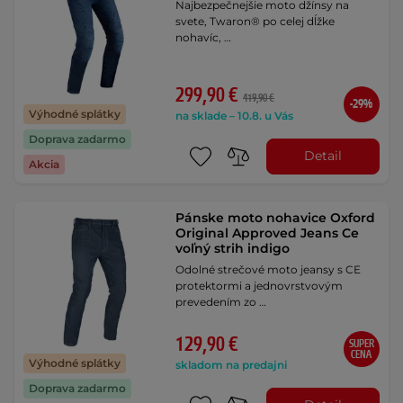
Najbezpečnejšie moto džínsy na
svete, Twaron® po celej dĺžke
nohavíc, …
299,90 €
419,90 €
-29%
Výhodné splátky
na sklade – 10.8. u Vás
Doprava zadarmo
Detail
Akcia
Pánske moto nohavice Oxford
Original Approved Jeans Ce
voľný strih indigo
Odolné strečové moto jeansy s CE
protektormi a jednovrstvovým
prevedením zo …
129,90 €
SUPER
CENA
Výhodné splátky
skladom na predajni
Doprava zadarmo