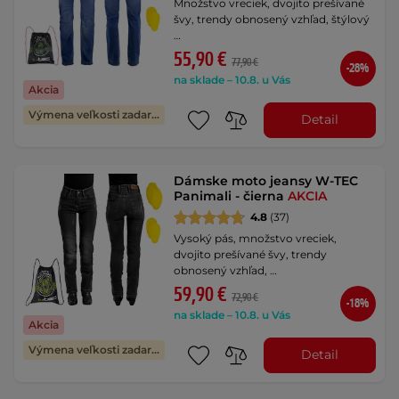
Množstvo vreciek, dvojito prešívané
švy, trendy obnosený vzhľad, štýlový
…
55,90 €
77,90 €
-28%
na sklade – 10.8. u Vás
Akcia
Výmena veľkosti zadarmo
Detail
Dámske moto jeansy W-TEC
Panimali - čierna
AKCIA
4.8
(37)
Vysoký pás, množstvo vreciek,
dvojito prešívané švy, trendy
obnosený vzhľad, …
59,90 €
72,90 €
-18%
na sklade – 10.8. u Vás
Akcia
Výmena veľkosti zadarmo
Detail