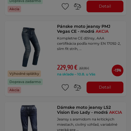
Doprava zadarmo
Detail
Akcia
Pánske moto jeansy PMJ
Vegas CE - modrá
AKCIA
Kompletne CE džínsy, AAA
certifikácia podľa normy EN 17092-2,
slim fit strih, …
229,90 €
269,90 €
-15%
Výhodné splátky
na sklade – 10.8. u Vás
Doprava zadarmo
Detail
Akcia
Dámske moto jeansy LS2
Vision Evo Lady - modrá
AKCIA
Jeansy s aramidom na kritických
miestach, civilný vzhľad, variabilné
vrecká pre …