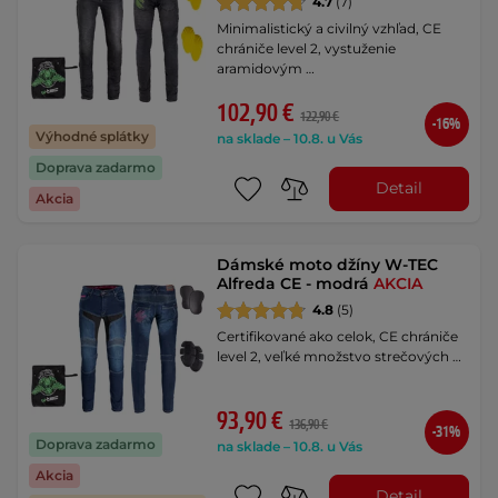
4.7
(7)
Minimalistický a civilný vzhľad, CE
chrániče level 2, vystuženie
aramidovým …
102,90 €
122,90 €
-16%
Výhodné splátky
na sklade – 10.8. u Vás
Doprava zadarmo
Detail
Akcia
Dámské moto džíny W-TEC
Alfreda CE - modrá
AKCIA
4.8
(5)
Certifikované ako celok, CE chrániče
level 2, veľké množstvo strečových …
93,90 €
136,90 €
-31%
Doprava zadarmo
na sklade – 10.8. u Vás
Akcia
Detail