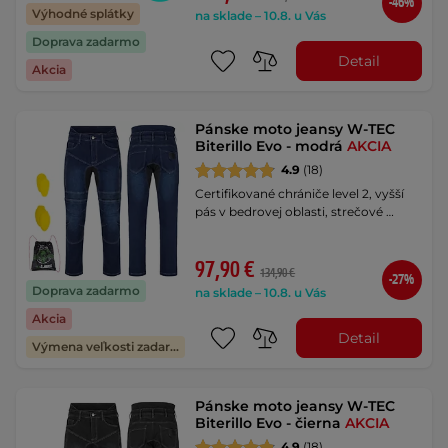
-46%
Výhodné splátky
na sklade – 10.8. u Vás
Doprava zadarmo
Detail
Akcia
Pánske moto jeansy W-TEC
Biterillo Evo - modrá
AKCIA
4.9
(18)
Certifikované chrániče level 2, vyšší
pás v bedrovej oblasti, strečové …
97,90 €
134,90 €
-27%
Doprava zadarmo
na sklade – 10.8. u Vás
Akcia
Detail
Výmena veľkosti zadarmo
Pánske moto jeansy W-TEC
Biterillo Evo - čierna
AKCIA
4.9
(18)