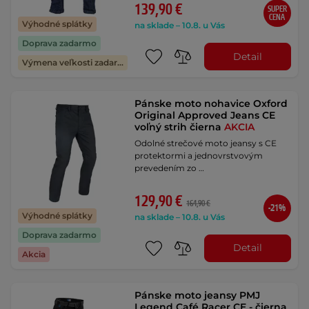
139,90 €
SUPER
CENA
Výhodné splátky
na sklade – 10.8. u Vás
Doprava zadarmo
Detail
Výmena veľkosti zadarmo
Pánske moto nohavice Oxford
Original Approved Jeans CE
voľný strih čierna
AKCIA
Odolné strečové moto jeansy s CE
protektormi a jednovrstvovým
prevedením zo …
129,90 €
164,90 €
-21%
Výhodné splátky
na sklade – 10.8. u Vás
Doprava zadarmo
Detail
Akcia
Pánske moto jeansy PMJ
Legend Café Racer CE - čierna