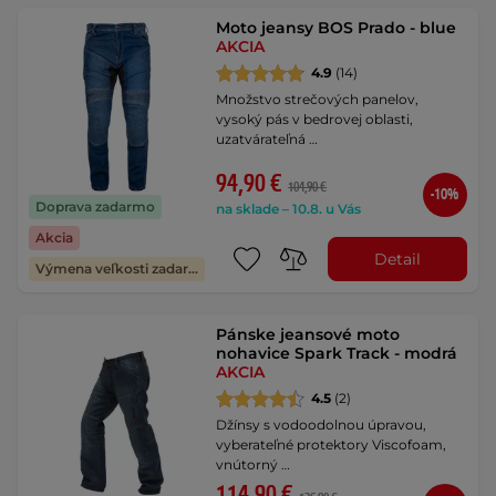
Moto jeansy BOS Prado - blue
AKCIA
4.9
(14)
Množstvo strečových panelov,
vysoký pás v bedrovej oblasti,
uzatvárateľná …
94,90 €
104,90 €
-10%
Doprava zadarmo
na sklade – 10.8. u Vás
Akcia
Detail
Výmena veľkosti zadarmo
Pánske jeansové moto
nohavice Spark Track - modrá
AKCIA
4.5
(2)
Džínsy s vodoodolnou úpravou,
vyberateľné protektory Viscofoam,
vnútorný …
114,90 €