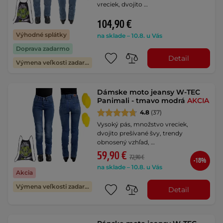
vreciek, dvojito …
104,90 €
Výhodné splátky
na sklade – 10.8. u Vás
Doprava zadarmo
Detail
Výmena veľkosti zadarmo
Dámske moto jeansy W-TEC
Panimali - tmavo modrá
AKCIA
4.8
(37)
Vysoký pás, množstvo vreciek,
dvojito prešívané švy, trendy
obnosený vzhľad, …
59,90 €
72,90 €
-18%
na sklade – 10.8. u Vás
Akcia
Výmena veľkosti zadarmo
Detail