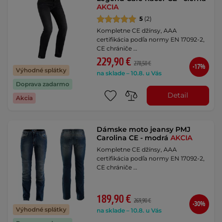
AKCIA
5
(2)
Kompletne CE džínsy, AAA
certifikácia podľa normy EN 17092-2,
CE chrániče …
229,90 €
278,50 €
-17%
Výhodné splátky
na sklade – 10.8. u Vás
Doprava zadarmo
Detail
Akcia
Dámske moto jeansy PMJ
Carolina CE - modrá
AKCIA
Kompletne CE džínsy, AAA
certifikácia podľa normy EN 17092-2,
CE chrániče …
189,90 €
269,90 €
-30%
Výhodné splátky
na sklade – 10.8. u Vás