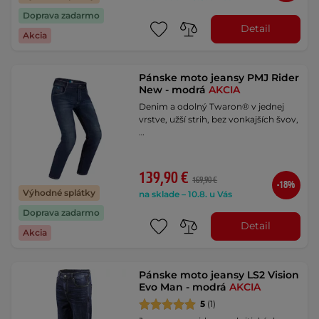
Doprava zadarmo
Detail
Akcia
Pánske moto jeansy PMJ Rider
New - modrá
AKCIA
Denim a odolný Twaron® v jednej
vrstve, užší strih, bez vonkajších švov,
…
139,90 €
169,90 €
-18%
Výhodné splátky
na sklade – 10.8. u Vás
Doprava zadarmo
Detail
Akcia
Pánske moto jeansy LS2 Vision
Evo Man - modrá
AKCIA
5
(1)