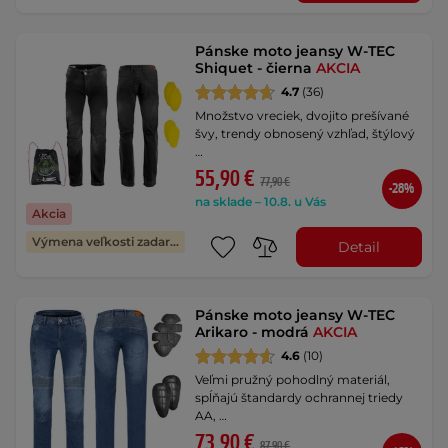
Pánske moto jeansy W-TEC
Shiquet - čierna
AKCIA
4.7
(36)
Množstvo vreciek, dvojito prešívané
švy, trendy obnosený vzhľad, štýlový
…
55,90 €
77,90 €
-28%
na sklade – 10.8. u Vás
Akcia
Výmena veľkosti zadarmo
Detail
Pánske moto jeansy W-TEC
Arikaro - modrá
AKCIA
4.6
(10)
Veľmi pružný pohodlný materiál,
spĺňajú štandardy ochrannej triedy
AA, …
73,90 €
87,90 €