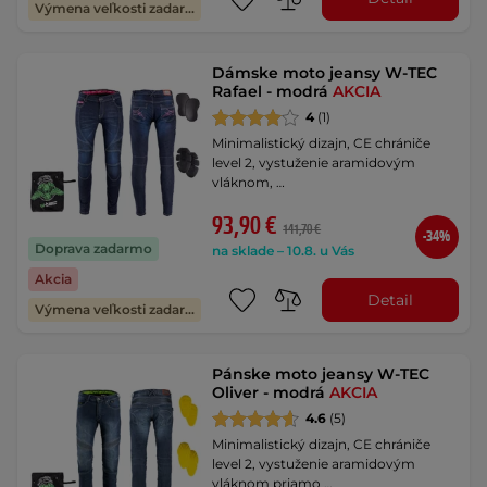
Výmena veľkosti zadarmo
Dámske moto jeansy W-TEC
Rafael - modrá
AKCIA
4
(1)
Minimalistický dizajn, CE chrániče
level 2, vystuženie aramidovým
vláknom, …
93,90 €
141,70 €
-34%
Doprava zadarmo
na sklade – 10.8. u Vás
Akcia
Detail
Výmena veľkosti zadarmo
Pánske moto jeansy W-TEC
Oliver - modrá
AKCIA
4.6
(5)
Minimalistický dizajn, CE chrániče
level 2, vystuženie aramidovým
vláknom priamo …