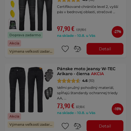
Certifikované chrániče level 2, vyšší
pás v bedrovej oblasti, strečové …
97,90 €
134,90 €
-27%
Doprava zadarmo
na sklade – 10.8. u Vás
Akcia
Detail
Výmena veľkosti zadarmo
Pánske moto jeansy W-TEC
Arikaro - čierna
AKCIA
4.6
(10)
Veľmi pružný pohodlný materiál,
spĺňajú štandardy ochrannej triedy
AA, …
73,90 €
87,90 €
-16%
na sklade – 10.8. u Vás
Akcia
Výmena veľkosti zadarmo
Detail