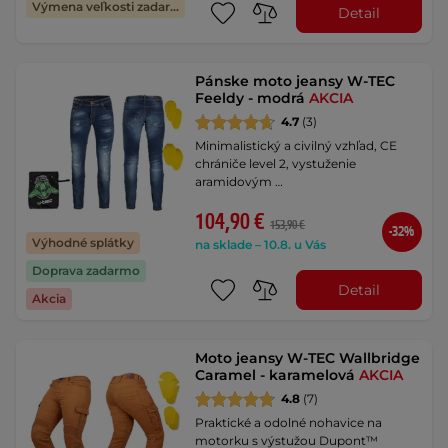
Výmena veľkosti zadarmo
Detail
Pánske moto jeansy W-TEC
Feeldy - modrá
AKCIA
4.7
(3)
Minimalistický a civilný vzhľad, CE
chrániče level 2, vystuženie
aramidovým …
104,90 €
153,90 €
-32%
Výhodné splátky
na sklade – 10.8. u Vás
Doprava zadarmo
Detail
Akcia
Moto jeansy W-TEC Wallbridge
Caramel - karamelová
AKCIA
4.8
(7)
Praktické a odolné nohavice na
motorku s výstužou Dupont™