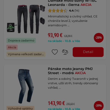
Dámske moto džíny W-TEC
Leonarda - čierna
AKCIA
4.4
(14)
Minimalistický a civilný vzhľad, CE
chrániče level 2, vystuženie
aramidovým …
93,90 €
126,90 €
-26%
Doprava zadarmo
na sklade – 10.8. u Vás
Akcia
Detail
Výmena veľkosti zadarmo
Pánske moto jeansy PMJ
Street - modrá
AKCIA
Denim a odolný Twaron® v jednej
vrstve, užší strih, trendy obnosený
vzhľad, …
143,90 €
235,60 €
-39%
Výhodné splátky
na sklade – 10.8. u Vás