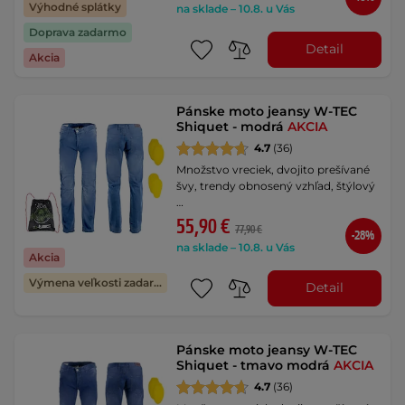
Výhodné splátky
na sklade – 10.8. u Vás
Doprava zadarmo
Detail
Akcia
Pánske moto jeansy W-TEC
Shiquet - modrá
AKCIA
4.7
(36)
Množstvo vreciek, dvojito prešívané
švy, trendy obnosený vzhľad, štýlový
…
55,90 €
77,90 €
-28%
na sklade – 10.8. u Vás
Akcia
Výmena veľkosti zadarmo
Detail
Pánske moto jeansy W-TEC
Shiquet - tmavo modrá
AKCIA
4.7
(36)