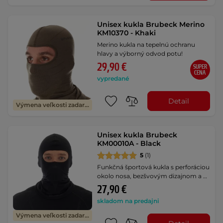
Unisex kukla Brubeck Merino
KM10370 - Khaki
Merino kukla na tepelnú ochranu
hlavy a výborný odvod potu!
29,90 €
SUPER
CENA
vypredané
Detail
Výmena veľkosti zadarmo
Unisex kukla Brubeck
KM00010A - Black
5
(1)
Funkčná športová kukla s perforáciou
okolo nosa, bezšvovým dizajnom a …
27,90 €
skladom na predajni
Výmena veľkosti zadarmo