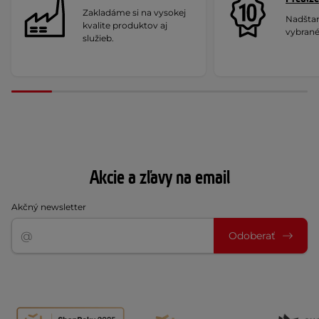
Zakladáme si na vysokej
Nadšta
kvalite produktov aj
vybrané
služieb.
Akcie a zľavy na email
Akčný newsletter
Odoberať