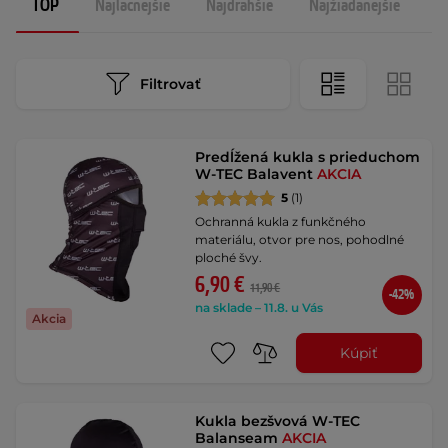
TOP
Najlacnejšie
Najdrahšie
Najžiadanejšie
N
Filtrovať
Predĺžená kukla s prieduchom
W-TEC Balavent
AKCIA
5
(1)
Ochranná kukla z funkčného
materiálu, otvor pre nos, pohodlné
ploché švy.
6,90 €
11,90 €
-42%
na sklade – 11.8. u Vás
Akcia
Kúpiť
Kukla bezšvová W-TEC
Balanseam
AKCIA