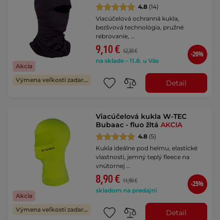
4.8
(14)
Viacúčelová ochranná kukla,
bezšvová technológia, pružné
rebrovanie, …
9,10 €
12,30 €
-26%
na sklade – 11.8. u Vás
Akcia
Výmena veľkosti zadarmo
Detail
Viacúčelová kukla W-TEC
Bubaac - fluo žltá
AKCIA
4.8
(5)
Kukla ideálne pod helmu, elastické
vlastnosti, jemný teplý fleece na
vnútornej …
8,90 €
11,90 €
-25%
skladom na predajni
Akcia
Výmena veľkosti zadarmo
Detail