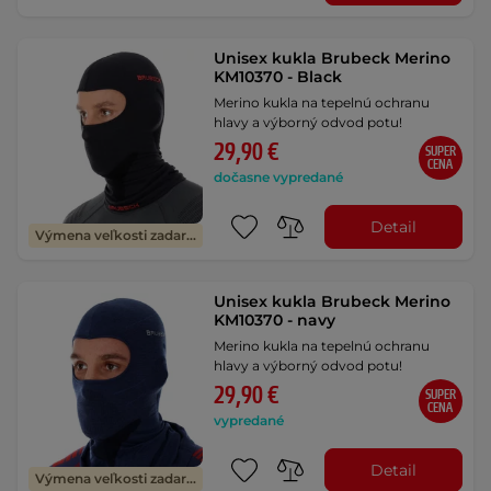
Unisex kukla Brubeck Merino
KM10370 - Black
Merino kukla na tepelnú ochranu
hlavy a výborný odvod potu!
29,90 €
SUPER
CENA
dočasne vypredané
Detail
Výmena veľkosti zadarmo
Unisex kukla Brubeck Merino
KM10370 - navy
Merino kukla na tepelnú ochranu
hlavy a výborný odvod potu!
29,90 €
SUPER
CENA
vypredané
Detail
Výmena veľkosti zadarmo