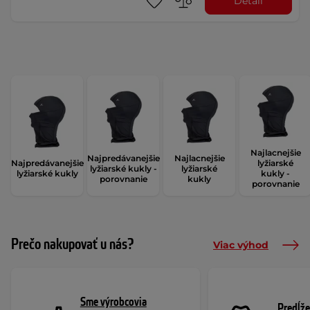
Detail
Najlacnejšie
Najpredávanejšie
Najlacnejšie
Najpredávanejšie
lyžiarské
lyžiarské kukly -
lyžiarské
lyžiarské kukly
kukly -
porovnanie
kukly
porovnanie
Prečo nakupovať u nás?
Viac výhod
Sme výrobcovia
Predĺže