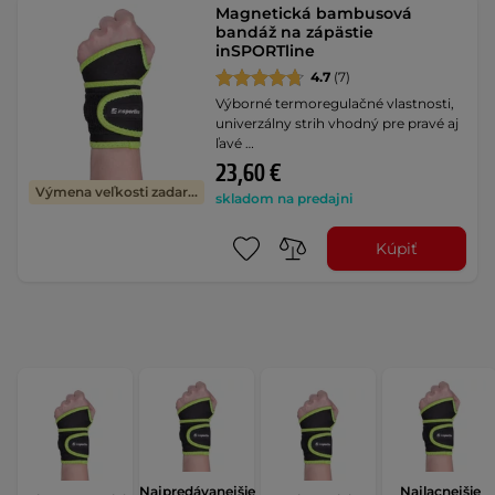
Magnetická bambusová
bandáž na zápästie
inSPORTline
4.7
(7)
Výborné termoregulačné vlastnosti,
univerzálny strih vhodný pre pravé aj
ľavé …
23,60 €
Výmena veľkosti zadarmo
skladom na predajni
Kúpiť
Najpredávanejšie
Najlacnejšie