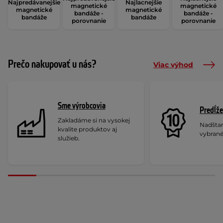
Najpredávanejšie
Najlacnejšie
magnetické
magnetické
magnetické
magnetické
bandáže -
bandáže -
bandáže
bandáže
porovnanie
porovnanie
Prečo nakupovať u nás?
Viac výhod
Sme výrobcovia
Predĺže
Zakladáme si na vysokej
Nadšta
kvalite produktov aj
vybrané
služieb.