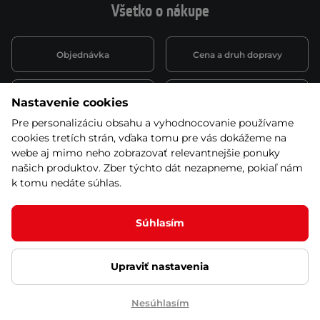
Všetko o nákupe
Objednávka
Cena a druh dopravy
Spôsob platby
Vernostný systém
Nastavenie cookies
Pre personalizáciu obsahu a vyhodnocovanie používame
cookies tretích strán, vďaka tomu pre vás dokážeme na
Montáž a servis
Reklamácie a záruka
webe aj mimo neho zobrazovať relevantnejšie ponuky
našich produktov. Zber týchto dát nezapneme, pokiaľ nám
k tomu nedáte súhlas.
Kariéra
Obchodné podmienky
Súhlasím
Upraviť nastavenia
© 2026 Stores inSPORTline SK, s.r.o. Všetky práva vyhradené
Ochrana osobných údajov
Nastavenie cookies
Nesúhlasím