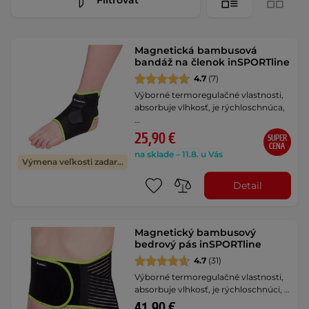
Magnetická bambusová
bandáž na členok inSPORTline
4.7
(7)
Výborné termoregulačné vlastnosti,
absorbuje vlhkosť, je rýchloschnúca,
…
25,90 €
SUPER
CENA
na sklade – 11.8. u Vás
Výmena veľkosti zadarmo
Detail
Magnetický bambusový
bedrový pás inSPORTline
4.7
(31)
Výborné termoregulačné vlastnosti,
absorbuje vlhkosť, je rýchloschnúci, …
41,90 €