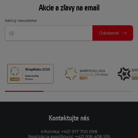
Akcie a zľavy na email
Akčný newsletter
Odoberať
Kontaktujte nás
Infolinka
:
+421 917 700 098
Realizácia posilňovní
:
+421 918 408 519