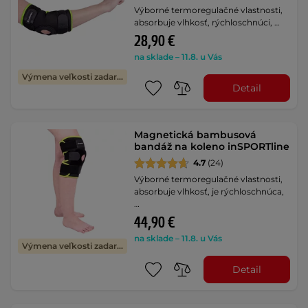
Výborné termoregulačné vlastnosti,
absorbuje vlhkosť, rýchloschnúci, …
28,90 €
na sklade – 11.8. u Vás
Výmena veľkosti zadarmo
Detail
Magnetická bambusová
bandáž na koleno inSPORTline
4.7
(24)
Výborné termoregulačné vlastnosti,
absorbuje vlhkosť, je rýchloschnúca,
…
44,90 €
na sklade – 11.8. u Vás
Výmena veľkosti zadarmo
Detail