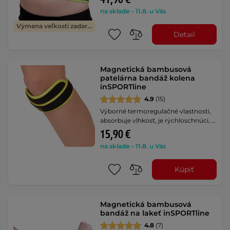
na sklade – 11.8. u Vás
Výmena veľkosti zadarmo
Detail
Magnetická bambusová
patelárna bandáž kolena
inSPORTline
4.9
(15)
Výborné termoregulačné vlastnosti,
absorbuje vlhkosť, je rýchloschnúci, …
15,90 €
na sklade – 11.8. u Vás
Kúpiť
Magnetická bambusová
bandáž na lakeť inSPORTline
4.8
(7)