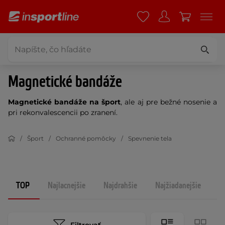
Magnetické bandáže
Magnetické bandáže na šport
, ale aj pre bežné nosenie a
pri rekonvalescencii po zranení.
Šport
Ochranné pomôcky
Spevnenie tela
TOP
Najlacnejšie
Najdrahšie
Najžiadanejšie
N
Filtrovať