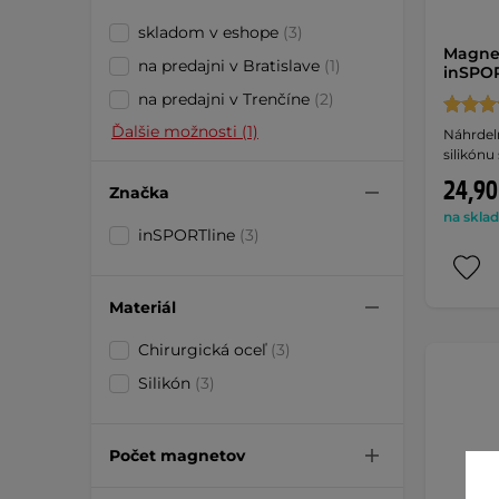
skladom v eshope
(3)
Magnet
na predajni v Bratislave
(1)
inSPOR
na predajni v Trenčíne
(2)
Ďalšie možnosti (1)
Náhrdeln
silikónu
24,90
Značka
na sklad
inSPORTline
(3)
Materiál
Chirurgická oceľ
(3)
Silikón
(3)
Počet magnetov