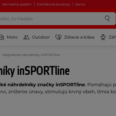
Vernostný systém
Darčekové poukazy
Servis
Moto
Outdoor
Zdravie a krása
Záh
Magnetické náhrdelníky inSPORTline
níky inSPORTline
é náhrdelníky značky inSPORTline
. Pomáhajú pr
i, zníženie únavy, stimulujú krvný obeh, tlmia bo