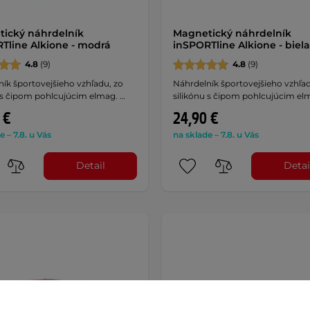
ický náhrdelník
Magnetický náhrdelník
Tline Alkione - modrá
inSPORTline Alkione - biela
4.8
(9)
4.8
(9)
ík športovejšieho vzhľadu, zo
Náhrdelník športovejšieho vzhľad
 s čipom pohlcujúcim elmag. …
silikónu s čipom pohlcujúcim el
 €
24,90 €
e – 7.8. u Vás
na sklade – 7.8. u Vás
Detail
Detai