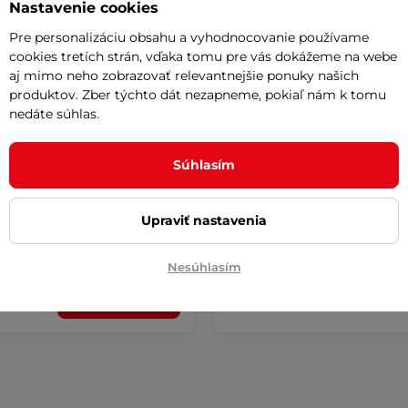
Nastavenie cookies
Pre personalizáciu obsahu a vyhodnocovanie používame
cookies tretích strán, vďaka tomu pre vás dokážeme na webe
aj mimo neho zobrazovať relevantnejšie ponuky našich
produktov. Zber týchto dát nezapneme, pokiaľ nám k tomu
nedáte súhlas.
ický náhrdelník
Tline Mely - ružová
Nemôžete si vybra
Súhlasím
magnetický náhrdelník, veľmi
Poradíme vám
motnosť, vhodný pre každodenné
Upraviť nastavenia
€
SUPER
CENA
 na predajni
Nesúhlasím
Detail