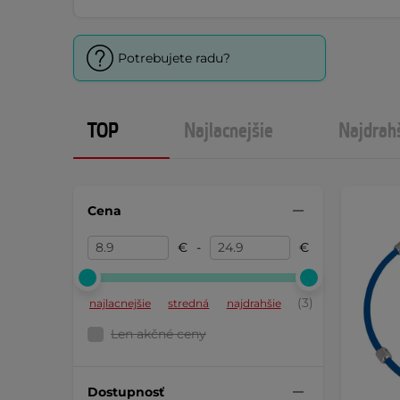
Potrebujete radu?
TOP
Najlacnejšie
Najdrah
Cena
€
-
€
(3)
najlacnejšie
stredná
najdrahšie
Len akčné ceny
Dostupnosť