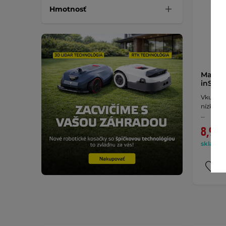
Hmotnosť
Magnet
inSPOR
Vkusný 
nízka h
…
8,90 
skladom