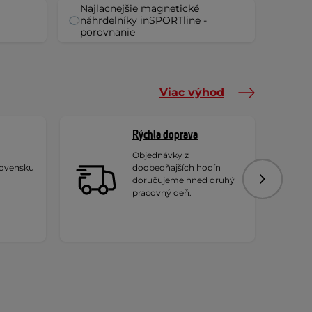
Najlacnejšie magnetické
náhrdelníky inSPORTline -
porovnanie
Viac výhod
Rýchla doprava
Objednávky z
lovensku
doobedňajších hodín
doručujeme hneď druhý
Nasledujú
pracovný deň.