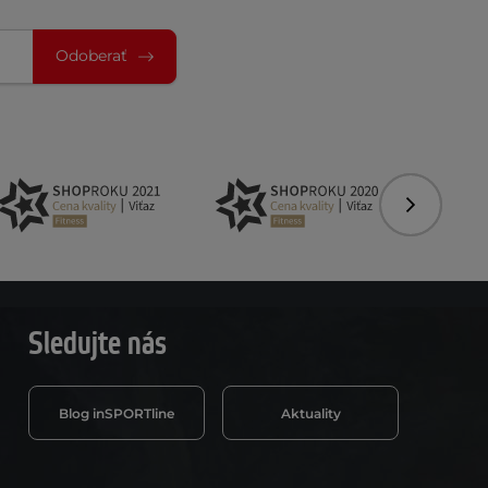
Odoberať
Nasledujú
Sledujte nás
Blog inSPORTline
Aktuality