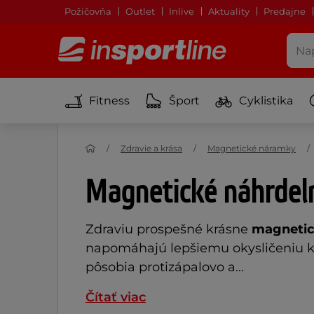
Požičovňa
Outlet
Inlive
Aktuality
Predajne
Fitness
Šport
Cyklistika
Zdravie a krása
Magnetické náramky
Magnetické náhrdel
Zdraviu prospešné krásne
magnetick
napomáhajú lepšiemu okysličeniu krv
pôsobia protizápalovo a...
Čítať viac