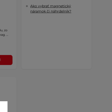
Ako vybrať magnetický
náramok či náhrdelník?
u, zo
mag. …
l