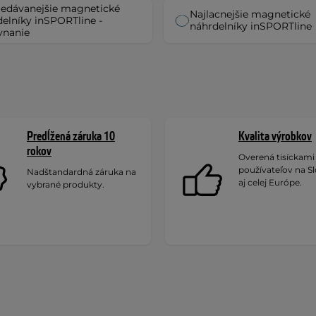
redávanejšie magnetické
Najlacnejšie magnetické
elníky inSPORTline -
náhrdelníky inSPORTline
vnanie
Predĺžená záruka 10
Kvalita výrobkov
rokov
Overená tisíckami
používateľov na S
Nadštandardná záruka na
aj celej Európe.
vybrané produkty.