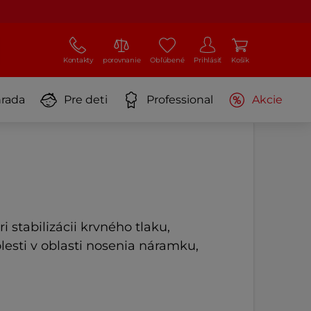
Kontakty
porovnanie
Obľúbené
Prihlásiť
Košík
rada
Pre deti
Professional
Akcie
i stabilizácii krvného tlaku,
lesti v oblasti nosenia náramku,