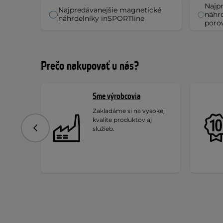
Najp
Najpredávanejšie magnetické
náhrd
náhrdelníky inSPORTline
poro
Prečo nakupovať u nás?
Sme výrobcovia
Zakladáme si na vysokej
kvalite produktov aj
služieb.
Predchádzajúce