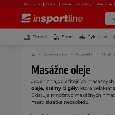
Požičovňa
Outlet
Inlive
Aktuality
Predajne
Fitness
Šport
Cyklistika
Zdravie a krása
Kozmetika
Masážne
Masážne oleje
Jeden z najdôležitejších masážnych
oleje, krémy
či
gély,
ktoré veľakrát
Existuje množstvo masážnych hmatov
mastí skrátka nezaobídu.