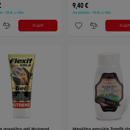
€
9,40 €
e – 10.8. u Vás
na sklade – 10.8. u Vás
Kúpiť
Kúpi
 a masážny gél Nutrend
Masážna emulzia Tomfit ch