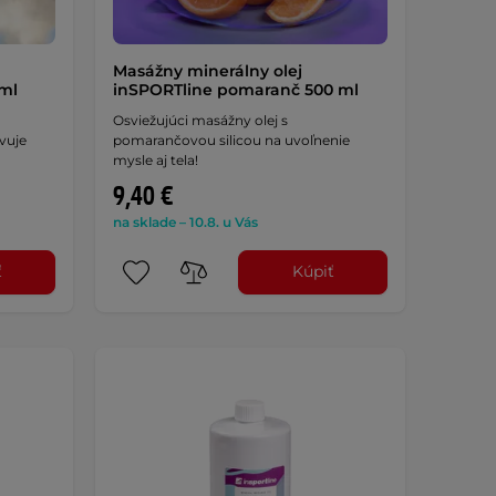
Masážny minerálny olej
 ml
inSPORTline pomaranč 500 ml
Osviežujúci masážny olej s
vuje
pomarančovou silicou na uvoľnenie
mysle aj tela!
9,40 €
na sklade – 10.8. u Vás
ť
Kúpiť