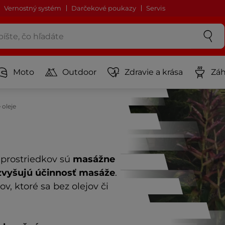
Vernostný systém
Darčekové poukazy
Servis
Moto
Outdoor
Zdravie a krása
Záh
 oleje
 prostriedkov sú
masážne
zvyšujú účinnosť masáže
.
, ktoré sa bez olejov či