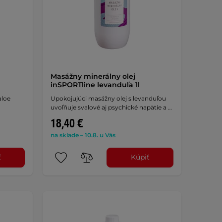
Masážny minerálny olej
inSPORTline levanduľa 1l
aloe
Upokojujúci masážny olej s levanduľou
uvoľňuje svalové aj psychické napätie a …
18,40 €
na sklade – 10.8. u Vás
ť
Kúpiť