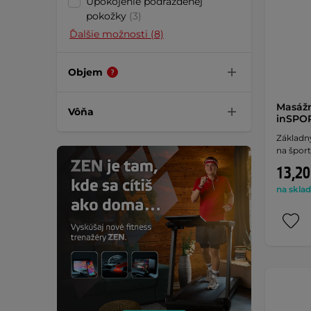
Upokojenie podráždenej
pokožky
(3)
Ďalšie možnosti (8)
Objem
Masážn
Vôňa
inSPOR
Základn
na šport
13,20
na sklad