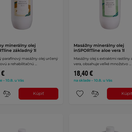
y minerálny olej
Masážny minerálny olej
Tline základný 1l
inSPORTline aloe vera 1l
ý parafínový masážny olej určený
Masážny olej s extraktmi rastliny 
ovú a rehabilitačnú …
vera, obsahuje veľké množstvo …
 €
18,40 €
e – 10.8. u Vás
na sklade – 10.8. u Vás
Kúpiť
Kúpi