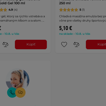
Gold Gel 100 ml
250 ml
4.9
(4)
5
(1)
gél, ktorý sa rýchlo vstrebáva a
Chladivá masážna emulzia bez pr
 namáhaným kĺbom a svalom. …
vône pre všetky druhy športovýc
€
5,10 €
e – 10.8. u Vás
na sklade – 10.8. u Vás
Kúpiť
Kúpi