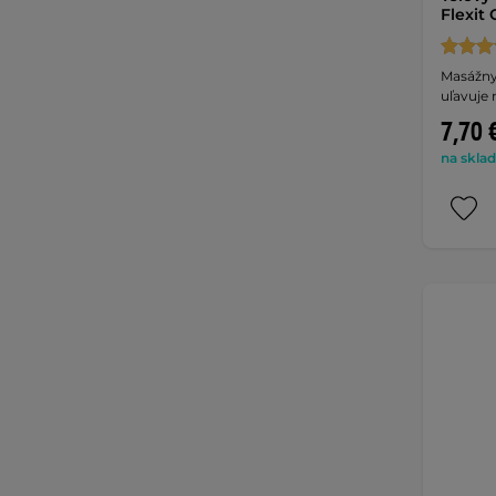
Flexit 
Masážny 
uľavuje
7,70 
na sklad