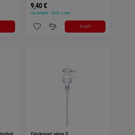
9,40 €
na sklade – 10.8. u Vás
ť
Kúpiť
ladivá
Dávkovač oleja 1l