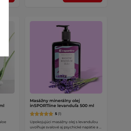
Masážny minerálny olej
ml
inSPORTline levanduľa 500 ml
5
(1)
aloe
Upokojujúci masážny olej s levanduľou
uvoľňuje svalové aj psychické napätie a …