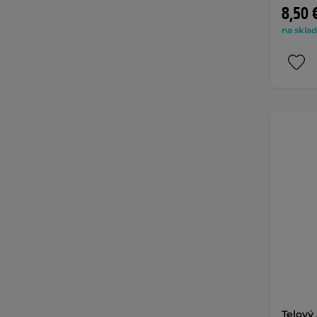
8,50 
na sklad
Telový