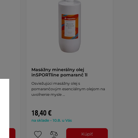
Masážny minerálny olej
inSPORTline pomaranč 1l
Osviežujúci masážny olej s
pomarančovým esenciálnym olejom na
uvoľnenie mysle …
vuje
18,40 €
na sklade – 10.8. u Vás
ť
Kúpiť