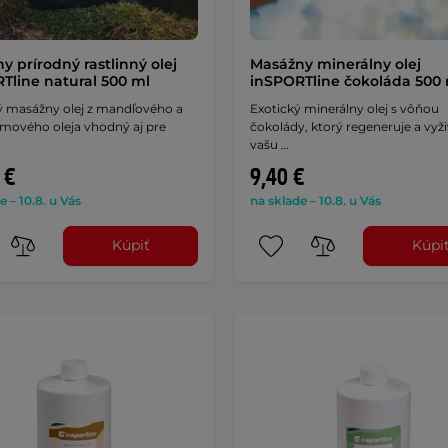
y prírodný rastlinný olej
Masážny minerálny olej
Tline natural 500 ml
inSPORTline čokoláda 500
ý masážny olej z mandľového a
Exotický minerálny olej s vôňou
ového oleja vhodný aj pre
čokolády, ktorý regeneruje a vyži
vašu …
 €
9,40 €
e – 10.8. u Vás
na sklade – 10.8. u Vás
Kúpiť
Kúpi