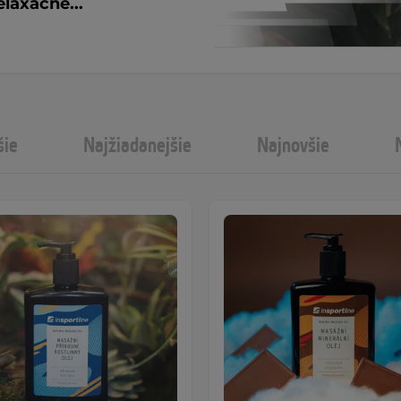
elaxačné...
šie
Najžiadanejšie
Najnovšie