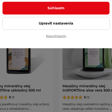
Súhlasím
Upraviť nastavenia
Nesúhlasím
y minerálny olej
Masážny minerálny olej
Tline základný 500 ml
inSPORTline aloe vera 500 
5
(1)
5
(1)
ý parafínový masážny olej určený
Masážny olej s extraktmi rastliny 
ovú a rehabilitačnú …
vera, obsahuje veľké množstvo …