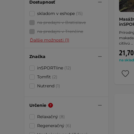
Dostupnosť
skladom v eshope
(15)
Masážn
na predajni v Bratislave
inSPOR
na predajni v Trenčíne
Prírodn
makadam
Ďalšie možnosti (1)
citlivú …
21,70
Značka
na sklad
inSPORTline
(12)
Tomfit
(2)
Nutrend
(1)
Určenie
Relaxačný
(8)
Regeneračný
(6)