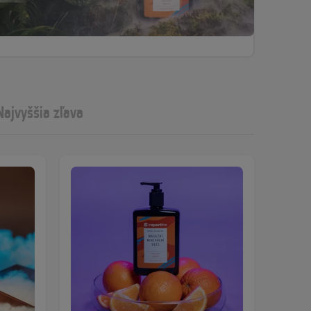
Najvyššia zľava