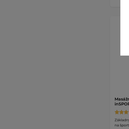
Masážn
inSPOR
Základn
na šport