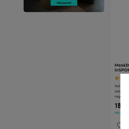
Masážn
inSPOR
Relaxač
zeleného
regener
18,40
na sklad