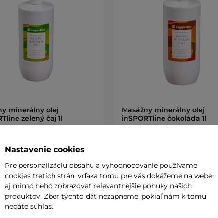
y minerálny olej
Masážny minerálny olej
Tline zelený čaj 1l
inSPORTline čokoláda 1l
5
(3)
5
(1)
ný masážny olej s extraktom zo
Exotický minerálny olej s vôňou
Nastavenie cookies
 čaju na upokojenie a
čokolády, ktorý regeneruje a vyži
áciu …
vašu …
Pre personalizáciu obsahu a vyhodnocovanie používame
cookies tretích strán, vďaka tomu pre vás dokážeme na webe
 €
18,40 €
aj mimo neho zobrazovať relevantnejšie ponuky našich
e – 10.8. u Vás
na sklade – 10.8. u Vás
produktov. Zber týchto dát nezapneme, pokiaľ nám k tomu
nedáte súhlas.
Kúpiť
Kúpi