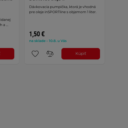
Dávkovacia pumpička, ktorá je vhodná
pre oleje inSPORTline s objemom 1 liter.
idanej
h a …
1,50 €
na sklade – 10.8. u Vás
ť
Kúpiť