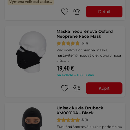
Výmena veľkosti zadarmo
Detail
Maska neoprénová Oxford
Neoprene Face Mask
5
(1)
Viacúčelová ochranná maska,
nastaviteľný nosový diel, otvory nosa
a úst, …
19,40 €
na sklade – 11.8. u Vás
Kúpiť
Unisex kukla Brubeck
KM00010A - Black
5
(1)
Funkčná športová kukla s perforáciou