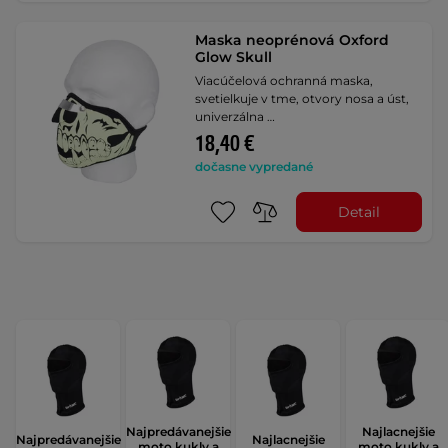
Maska neoprénová Oxford
Glow Skull
Viacúčelová ochranná maska,
svetielkuje v tme, otvory nosa a úst,
univerzálna …
18,40 €
dočasne vypredané
Detail
Najpredávanejšie
Najlacnejšie
Najpredávanejšie
Najlacnejšie
moto kukly a
moto kukly a