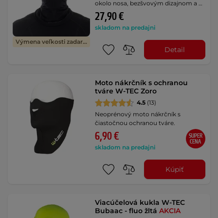
okolo nosa, bezšvovým dizajnom a …
27,90 €
skladom na predajni
Výmena veľkosti zadarmo
Detail
Moto nákrčník s ochranou
tváre W-TEC Zoro
4.5
(13)
Neoprénový moto nákrčník s
čiastočnou ochranou tváre.
6,90 €
SUPER
CENA
skladom na predajni
Kúpiť
Viacúčelová kukla W-TEC
Bubaac - fluo žltá
AKCIA