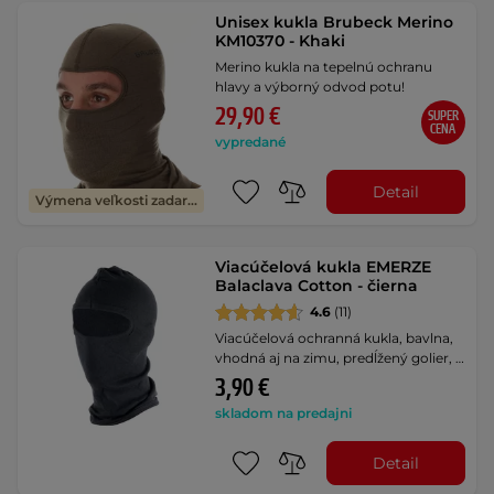
Unisex kukla Brubeck Merino
KM10370 - Khaki
Merino kukla na tepelnú ochranu
hlavy a výborný odvod potu!
29,90 €
SUPER
CENA
vypredané
Detail
Výmena veľkosti zadarmo
Viacúčelová kukla EMERZE
Balaclava Cotton - čierna
4.6
(11)
Viacúčelová ochranná kukla, bavlna,
vhodná aj na zimu, predĺžený golier, …
3,90 €
skladom na predajni
Detail