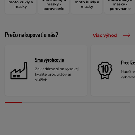
moto kukly a
moto kukly a
masky -
masky -
masky
masky
porovnanie
porovnanie
Prečo nakupovať u nás?
Viac výhod
Sme výrobcovia
Predĺže
Zakladáme si na vysokej
Nadšta
kvalite produktov aj
vybrané
služieb.