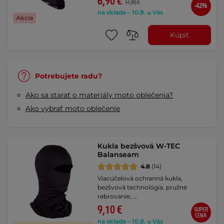
6,90 €
11,90 €
-42%
na sklade – 10.8. u Vás
Akcia
Kúpiť
Potrebujete radu?
Ako sa starať o materiály moto oblečenia?
Ako vybrať moto oblečenie
Kukla bezšvová W-TEC
Balanseam
4.8
(14)
Viacúčelová ochranná kukla,
bezšvová technológia, pružné
rebrovanie, …
9,10 €
SUPER
CENA
na sklade – 10.8. u Vás