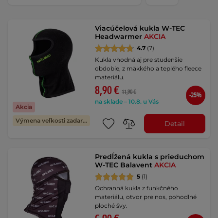
Viacúčelová kukla W-TEC
Headwarmer
AKCIA
4.7
(7)
Kukla vhodná aj pre studenšie
obdobie, z mäkkého a teplého fleece
materiálu.
8,90 €
11,90 €
-25%
na sklade – 10.8. u Vás
Akcia
Výmena veľkosti zadarmo
Detail
Predĺžená kukla s prieduchom
W-TEC Balavent
AKCIA
5
(1)
Ochranná kukla z funkčného
materiálu, otvor pre nos, pohodlné
ploché švy.