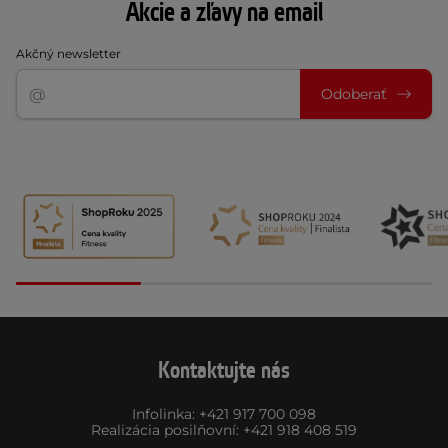
Akcie a zľavy na email
Akčný newsletter
Odoberať
Kontaktujte nás
Infolinka
:
+421 917 700 098
Realizácia posilňovní
:
+421 918 408 519