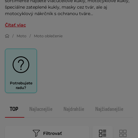
sortimente nájdete viacúčelové kukly, motocyklové kukly,
špeciálne zateplené kukly, masky cez tvár, ale aj
motocyklový nákrčník s ochranou tváre...
Čítať viac
Moto
Moto oblečenie
Potrebujete
radu?
TOP
Najlacnejšie
Najdrahšie
Najžiadanejšie
N
Filtrovať