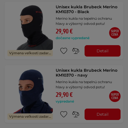
Unisex kukla Brubeck Merino
KM10370 - Black
Merino kukla na tepelnú ochranu
hlavy a výborný odvod potu!
29,90 €
SUPER
CENA
dočasne vypredané
Detail
Výmena veľkosti zadarmo
Unisex kukla Brubeck Merino
KM10370 - navy
Merino kukla na tepelnú ochranu
hlavy a výborný odvod potu!
29,90 €
SUPER
CENA
vypredané
Detail
Výmena veľkosti zadarmo