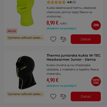
4.8
(5)
Kukla ideálne pod helmu, elastické
vlastnosti, jemný teplý fleece na
vnútornej …
8,90 €
11,90 €
-25%
skladom na predajni
Akcia
Výmena veľkosti zadarmo
Detail
Thermo juniorská kukla W-TEC
Headwarmer Junior - čierna
Kukla vhodná aj na chladnejšie
obdobie, z mäkkého a teplého fleece
materiálu.
4,90 €
SUPER
CENA
skladom na predajni
Výmena veľkosti zadarmo
Detail