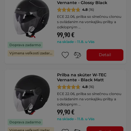
Vernante - Glossy Black
4.8
(16)
ECE 22.06, prilba so slnečnou clonou
s ovládaním na vonkajšku prilby a
odklopným …
99,90 €
na sklade – 11.8. u Vás
Doprava zadarmo
Výmena veľkosti zadarmo
Detail
Prilba na skúter W-TEC
Vernante - Black Matt
4.8
(16)
ECE 22.06, prilba so slnečnou clonou
s ovládaním na vonkajšku prilby a
odklopným …
99,90 €
na sklade – 11.8. u Vás
Doprava zadarmo
Výmena veľkosti zadarmo