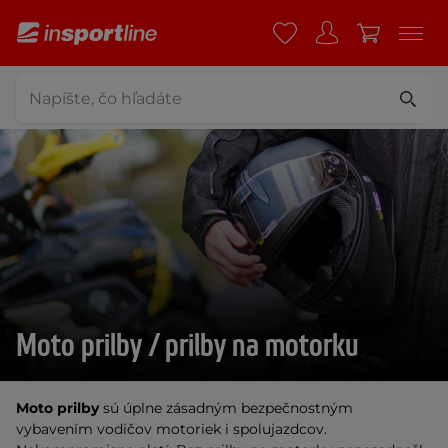
Moto prilby / prilby na motorku
Moto prilby
sú úplne zásadným bezpečnostným
vybavením vodičov motoriek i spolujazdcov.