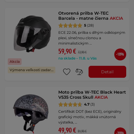
Otvorená prilba W-TEC
Barcela - matne čierna
AKCIA
5
(28)
ECE 22.06, prilba s dlhým odklopným
plexi, slnečnou clonou a
minimalistickým …
59,90 €
72,90 €
-18%
na sklade – 11.8. u Vás
Akcia
Výmena veľkosti zadarmo
Detail
Moto prilba W-TEC Black Heart
V535 Cross Skull
AKCIA
4.7
(3)
Certifikát DOT (bez ECE), originálny
grafický motív, mäkká vnútorná
výstelka, …
49,90 €
81,90 €
-39%