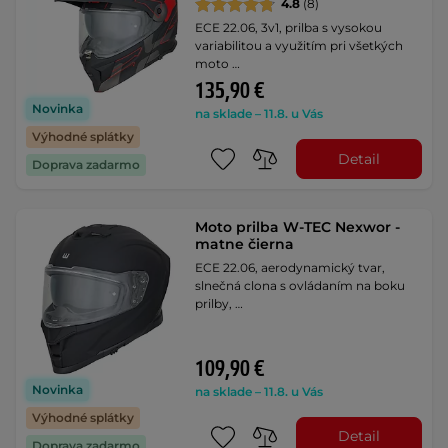
4.8
(8)
ECE 22.06, 3v1, prilba s vysokou
variabilitou a využitím pri všetkých
moto …
135,90 €
Novinka
na sklade – 11.8. u Vás
Výhodné splátky
Detail
Doprava zadarmo
Moto prilba W-TEC Nexwor -
matne čierna
ECE 22.06, aerodynamický tvar,
slnečná clona s ovládaním na boku
prilby, …
109,90 €
Novinka
na sklade – 11.8. u Vás
Výhodné splátky
Detail
Doprava zadarmo