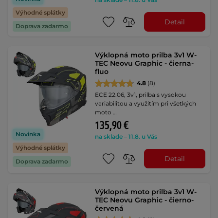
Výhodné splátky
Detail
Doprava zadarmo
Výklopná moto prilba 3v1 W-
TEC Neovu Graphic - čierna-
fluo
4.8
(8)
ECE 22.06, 3v1, prilba s vysokou
variabilitou a využitím pri všetkých
moto …
135,90 €
Novinka
na sklade – 11.8. u Vás
Výhodné splátky
Detail
Doprava zadarmo
Výklopná moto prilba 3v1 W-
TEC Neovu Graphic - čierno-
červená