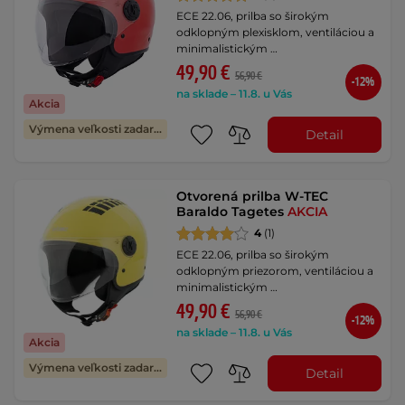
ECE 22.06, prilba so širokým
odklopným plexisklom, ventiláciou a
minimalistickým …
49,90 €
56,90 €
-12%
na sklade – 11.8. u Vás
Akcia
Výmena veľkosti zadarmo
Detail
Otvorená prilba W-TEC
Baraldo Tagetes
AKCIA
4
(1)
ECE 22.06, prilba so širokým
odklopným priezorom, ventiláciou a
minimalistickým …
49,90 €
56,90 €
-12%
na sklade – 11.8. u Vás
Akcia
Výmena veľkosti zadarmo
Detail