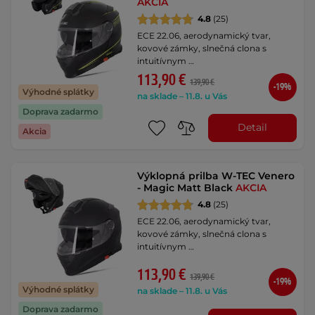
AKCIA
4.8
(25)
ECE 22.06, aerodynamický tvar,
kovové zámky, slnečná clona s
intuitívnym …
113,90 €
139,90 €
-19%
Výhodné splátky
na sklade – 11.8. u Vás
Doprava zadarmo
Detail
Akcia
Výklopná prilba W-TEC Venero
- Magic Matt Black
AKCIA
4.8
(25)
ECE 22.06, aerodynamický tvar,
kovové zámky, slnečná clona s
intuitívnym …
113,90 €
139,90 €
-19%
Výhodné splátky
na sklade – 11.8. u Vás
Doprava zadarmo