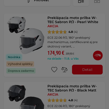
Preklápacia moto prilba W-
TEC Sabron P/J - Pearl White
AKCIA
4.8
(4)
ECE 22.06 P/J, 180° preklopný
mechanizmus, certifikované aj pre
skútrový variant, …
174,90 €
209,90 €
-17%
Novinka
na sklade – 11.8. u Vás
Výhodné splátky
Detail
Doprava zadarmo
Preklápacia moto prilba W-
TEC Sabron P/J - Black Matt
AKCIA
4.8
(4)
ECE 22.06 P/J, 180° preklopný