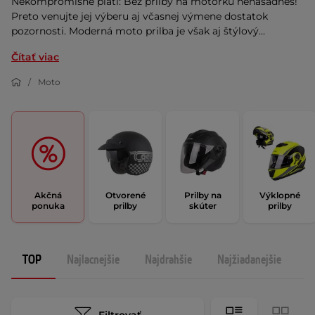
Nekompromisne platí: Bez prilby na motorku nenasadneš!
Preto venujte jej výberu aj včasnej výmene dostatok
pozornosti. Moderná moto prilba je však aj štýlový...
Čítať viac
Moto
Akčná
Otvorené
Prilby na
Výklopné
ponuka
prilby
skúter
prilby
TOP
Najlacnejšie
Najdrahšie
Najžiadanejšie
N
Filtrovať