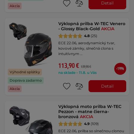
Detail
Akcia
Výklopná prilba W-TEC Venero
- Glossy Black-Gold
AKCIA
4.8
(25)
ECE 22.06, aerodynamický tvar,
kovové zámky, slnečná clona s
intuitívnym …
113,90 €
139,90 €
-19%
Výhodné splátky
na sklade – 11.8. u Vás
Doprava zadarmo
Detail
Akcia
Výklopná moto prilba W-TEC
Pezzon - matne čierna-
bronzová
AKCIA
4.9
(109)
ECE 22.06, prilba so slnečnou clonou