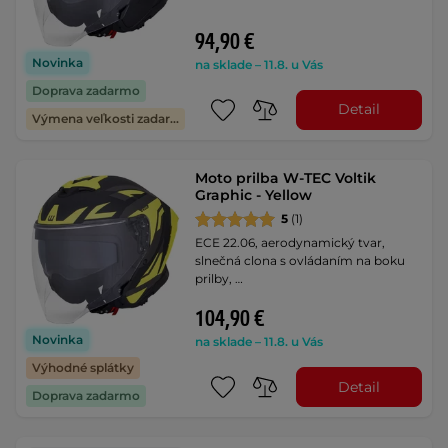
94,90 €
Novinka
na sklade – 11.8. u Vás
Doprava zadarmo
Detail
Výmena veľkosti zadarmo
Moto prilba W-TEC Voltik
Graphic - Yellow
5
(1)
ECE 22.06, aerodynamický tvar,
slnečná clona s ovládaním na boku
prilby, …
104,90 €
Novinka
na sklade – 11.8. u Vás
Výhodné splátky
Detail
Doprava zadarmo