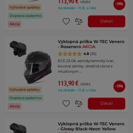
113,90 €
139,90 €
-19%
Výhodné splátky
na sklade – 11.8. u Vás
Doprava zadarmo
Detail
Akcia
Výklopná prilba W-TEC Venero
- Rosanero
AKCIA
4.8
(25)
ECE 22.06, aerodynamický tvar,
kovové zámky, slnečná clona s
intuitívnym …
113,90 €
139,90 €
-19%
Výhodné splátky
na sklade – 11.8. u Vás
Doprava zadarmo
Detail
Akcia
Výklopná prilba W-TEC Venero
- Glossy Black-Neon Yellow