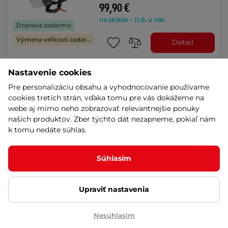
99,90 €
na sklade – 11.8. u Vás
Doprava zadarmo
Výmena veľkosti zadarmo
Detail
Nastavenie cookies
Prilba na skúter W-TEC
Vernante - Black Matt-Corsa
Pre personalizáciu obsahu a vyhodnocovanie používame
Red
cookies tretích strán, vďaka tomu pre vás dokážeme na
4.8
(16)
webe aj mimo neho zobrazovať relevantnejšie ponuky
našich produktov. Zber týchto dát nezapneme, pokiaľ nám
ECE 22.06, prilba so slnečnou clonou
s ovládaním na vonkajšku prilby a
k tomu nedáte súhlas.
odklopným …
99,90 €
Súhlasím
Doprava zadarmo
na sklade – 11.8. u Vás
Výmena veľkosti zadarmo
Detail
Upraviť nastavenia
Nesúhlasím
Otvorená prilba W-TEC