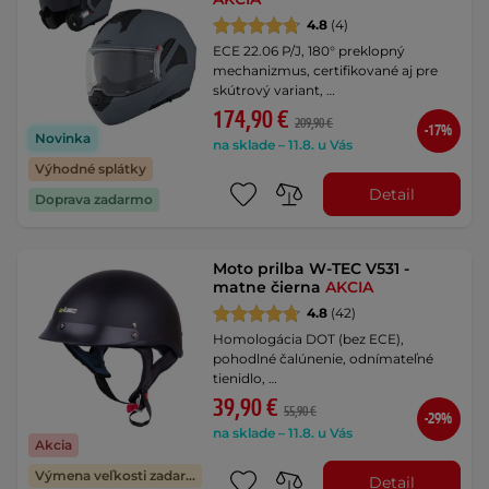
4.8
(4)
ECE 22.06 P/J, 180° preklopný
mechanizmus, certifikované aj pre
skútrový variant, …
174,90 €
209,90 €
-17%
Novinka
na sklade – 11.8. u Vás
Výhodné splátky
Detail
Doprava zadarmo
Moto prilba W-TEC V531 -
matne čierna
AKCIA
4.8
(42)
Homologácia DOT (bez ECE),
pohodlné čalúnenie, odnímateľné
tienidlo, …
39,90 €
55,90 €
-29%
na sklade – 11.8. u Vás
Akcia
Výmena veľkosti zadarmo
Detail