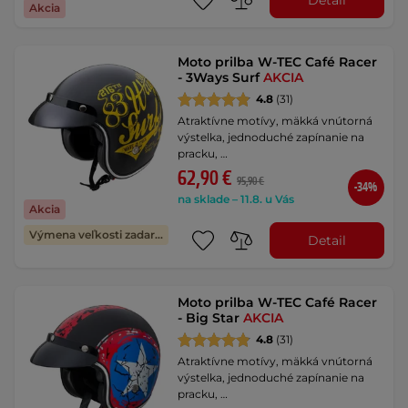
Akcia
Moto prilba W-TEC Café Racer
- 3Ways Surf
AKCIA
4.8
(31)
Atraktívne motívy, mäkká vnútorná
výstelka, jednoduché zapínanie na
pracku, …
62,90 €
95,90 €
-34%
na sklade – 11.8. u Vás
Akcia
Výmena veľkosti zadarmo
Detail
Moto prilba W-TEC Café Racer
- Big Star
AKCIA
4.8
(31)
Atraktívne motívy, mäkká vnútorná
výstelka, jednoduché zapínanie na
pracku, …