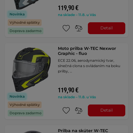
119,90 €
Novinka
na sklade – 11.8. u Vás
Výhodné splátky
Detail
Doprava zadarmo
Moto prilba W-TEC Nexwor
Graphic - fluo
ECE 22.06, aerodynamický tvar,
slnečná clona s ovládaním na boku
prilby, …
119,90 €
Novinka
na sklade – 11.8. u Vás
Výhodné splátky
Detail
Doprava zadarmo
Prilba na skúter W-TEC