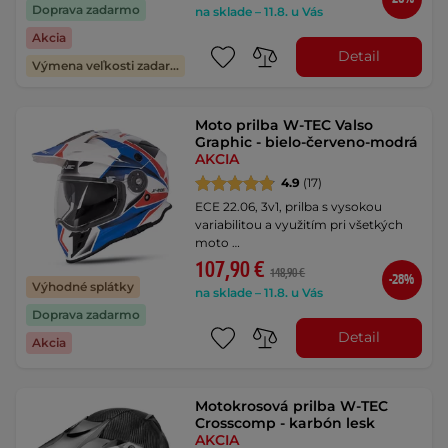
Doprava zadarmo
na sklade – 11.8. u Vás
Akcia
Detail
Výmena veľkosti zadarmo
Moto prilba W-TEC Valso
Graphic - bielo-červeno-modrá
AKCIA
4.9
(17)
ECE 22.06, 3v1, prilba s vysokou
variabilitou a využitím pri všetkých
moto …
107,90 €
148,90 €
-28%
Výhodné splátky
na sklade – 11.8. u Vás
Doprava zadarmo
Detail
Akcia
Motokrosová prilba W-TEC
Crosscomp - karbón lesk
AKCIA