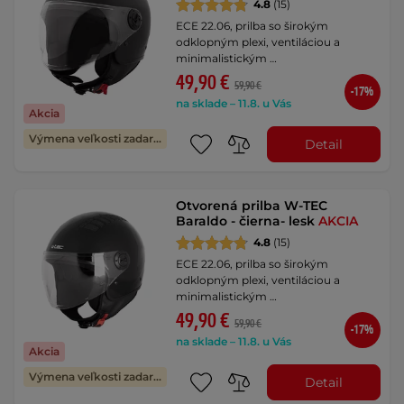
4.8
(15)
ECE 22.06, prilba so širokým
odklopným plexi, ventiláciou a
minimalistickým …
49,90 €
59,90 €
-17%
na sklade – 11.8. u Vás
Akcia
Výmena veľkosti zadarmo
Detail
Otvorená prilba W-TEC
Baraldo - čierna- lesk
AKCIA
4.8
(15)
ECE 22.06, prilba so širokým
odklopným plexi, ventiláciou a
minimalistickým …
49,90 €
59,90 €
-17%
na sklade – 11.8. u Vás
Akcia
Výmena veľkosti zadarmo
Detail