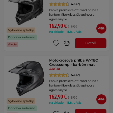
4.5
(2)
Ľahká prémiová off-road prilba s
karbon-fiberglass škrupinou a
agresívnym …
162,90 €
312,90 €
-48%
Výhodné splátky
na sklade – 11.8. u Vás
Doprava zadarmo
Detail
Akcia
Motokrosová prilba W-TEC
Crosscomp - karbón mat
AKCIA
4.5
(2)
Ľahká prémiová off-road prilba s
karbon-fiberglass škrupinou a
agresívnym …
162,90 €
312,90 €
-48%
Výhodné splátky
na sklade – 11.8. u Vás
Doprava zadarmo