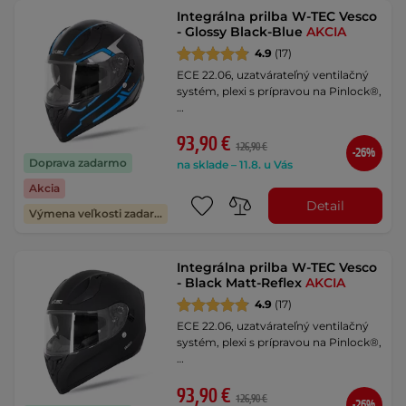
Integrálna prilba W-TEC Vesco
- Glossy Black-Blue
AKCIA
4.9
(17)
ECE 22.06, uzatvárateľný ventilačný
systém, plexi s prípravou na Pinlock®,
…
93,90 €
126,90 €
-26%
Doprava zadarmo
na sklade – 11.8. u Vás
Akcia
Detail
Výmena veľkosti zadarmo
Integrálna prilba W-TEC Vesco
- Black Matt-Reflex
AKCIA
4.9
(17)
ECE 22.06, uzatvárateľný ventilačný
systém, plexi s prípravou na Pinlock®,
…
93,90 €
126,90 €
-26%