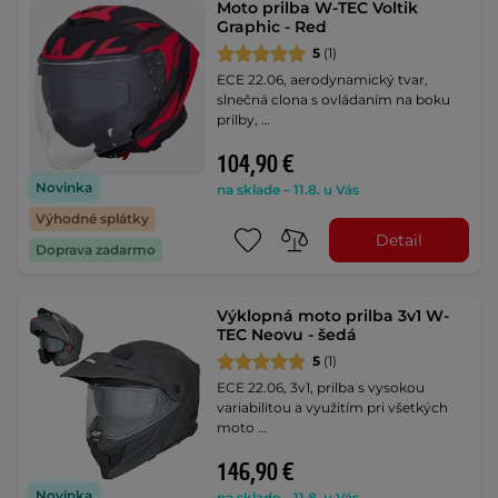
Moto prilba W-TEC Voltik
Graphic - Red
5
(1)
ECE 22.06, aerodynamický tvar,
slnečná clona s ovládaním na boku
prilby, …
104,90 €
Novinka
na sklade – 11.8. u Vás
Výhodné splátky
Detail
Doprava zadarmo
Výklopná moto prilba 3v1 W-
TEC Neovu - šedá
5
(1)
ECE 22.06, 3v1, prilba s vysokou
variabilitou a využitím pri všetkých
moto …
146,90 €
Novinka
na sklade – 11.8. u Vás