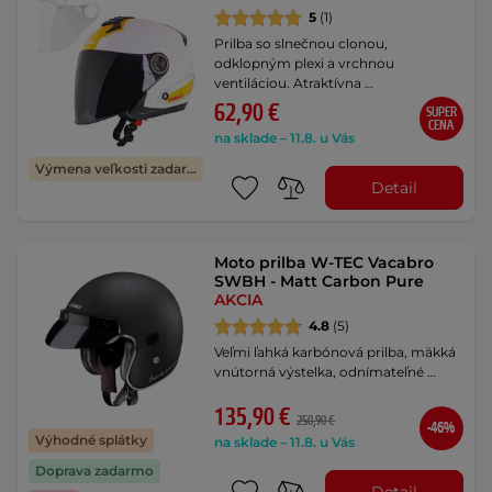
5
(1)
Prilba so slnečnou clonou,
odklopným plexi a vrchnou
ventiláciou. Atraktívna …
62,90 €
SUPER
CENA
na sklade – 11.8. u Vás
Výmena veľkosti zadarmo
Detail
Moto prilba W-TEC Vacabro
SWBH - Matt Carbon Pure
AKCIA
4.8
(5)
Veľmi ľahká karbónová prilba, mäkká
vnútorná výstelka, odnímateľné …
135,90 €
250,90 €
-46%
Výhodné splátky
na sklade – 11.8. u Vás
Doprava zadarmo
Detail