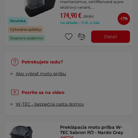
mechanizmus, certifikované aj pre
skútrový variant, …
174,90 €
209,90 €
-17%
Novinka
na sklade – 11.8. u Vás
Výhodné splátky
Detail
Doprava zadarmo
Potrebujete radu?
Ako vybrať moto prilbu
Pozrite sa na video
W-TEC - bezpečná cesta domov
Preklápacia moto prilba W-
TEC Sabron P/J - Nardo Grey
AKCIA