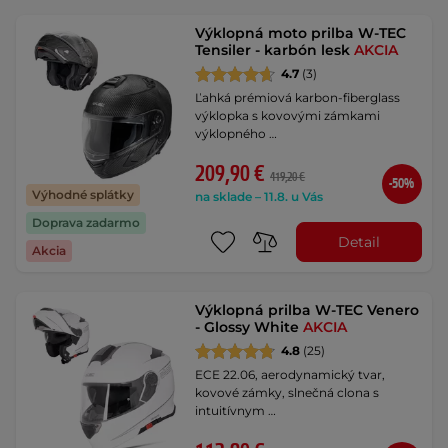
Výklopná moto prilba W-TEC
Tensiler - karbón lesk
AKCIA
4.7
(3)
Ľahká prémiová karbon-fiberglass
výklopka s kovovými zámkami
výklopného …
209,90 €
419,20 €
-50%
Výhodné splátky
na sklade – 11.8. u Vás
Doprava zadarmo
Detail
Akcia
Výklopná prilba W-TEC Venero
- Glossy White
AKCIA
4.8
(25)
ECE 22.06, aerodynamický tvar,
kovové zámky, slnečná clona s
intuitívnym …