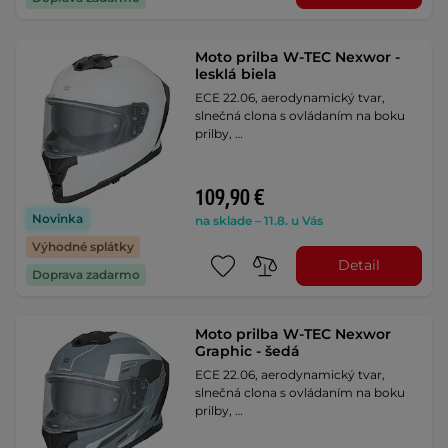
Moto prilba W-TEC Nexwor -
lesklá biela
ECE 22.06, aerodynamický tvar,
slnečná clona s ovládaním na boku
prilby, …
109,90 €
Novinka
na sklade – 11.8. u Vás
Výhodné splátky
Detail
Doprava zadarmo
Moto prilba W-TEC Nexwor
Graphic - šedá
ECE 22.06, aerodynamický tvar,
slnečná clona s ovládaním na boku
prilby, …