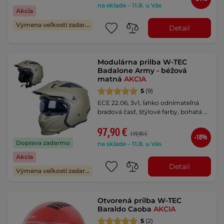
na sklade – 11.8. u Vás
Akcia
Výmena veľkosti zadarmo
Detail
Modulárna prilba W-TEC
Badalone Army - béžová
matná
AKCIA
5
(9)
ECE 22.06, 3v1, ľahko odnímateľná
bradová časť, štýlové farby, bohatá …
97,90 €
119,90 €
-18%
Doprava zadarmo
na sklade – 11.8. u Vás
Akcia
Detail
Výmena veľkosti zadarmo
Otvorená prilba W-TEC
Baraldo Caoba
AKCIA
5
(2)