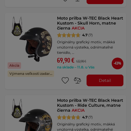
Moto prilba W-TEC Black Heart
Kustom - Skull Horn, matne
čierna
AKCIA
4.7
(7)
Originálny grafický motív, mäkká
vnútorná výstelka, odnímateľné
tienidlo, …
69,90 €
122,90 €
-43%
Akcia
na sklade – 11.8. u Vás
Výmena veľkosti zadarmo
Detail
Moto prilba W-TEC Black Heart
Kustom - Ride Culture, matne
čierna
AKCIA
4.7
(7)
Originálny grafický motív, mäkká
vnútorná výstelka, odnímateľné