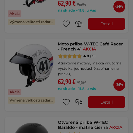
62,90 €
95,90 €
-34%
na sklade – 11.8. u Vás
Akcia
Výmena veľkosti zadarmo
Detail
Moto prilba W-TEC Café Racer
- French 41
AKCIA
4.8
(31)
Atraktívne motívy, mäkká vnútorná
výstelka, jednoduché zapínanie na
pracku, …
62,90 €
95,90 €
-34%
na sklade – 11.8. u Vás
Akcia
Výmena veľkosti zadarmo
Detail
Otvorená prilba W-TEC
Baraldo - matne čierna
AKCIA