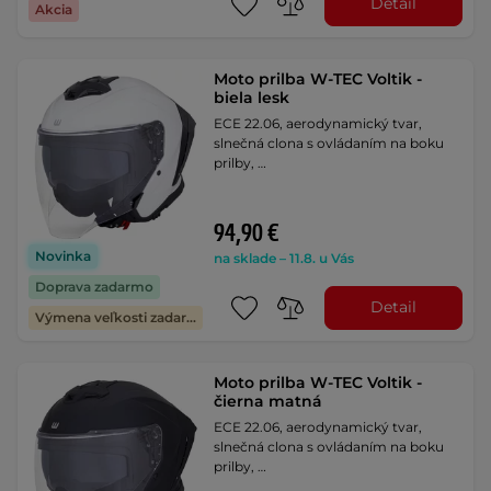
Detail
Akcia
Moto prilba W-TEC Voltik -
biela lesk
ECE 22.06, aerodynamický tvar,
slnečná clona s ovládaním na boku
prilby, …
94,90 €
Novinka
na sklade – 11.8. u Vás
Doprava zadarmo
Detail
Výmena veľkosti zadarmo
Moto prilba W-TEC Voltik -
čierna matná
ECE 22.06, aerodynamický tvar,
slnečná clona s ovládaním na boku
prilby, …