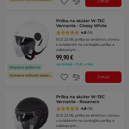
Detail
Prilba na skúter W-TEC
Vernante - Glossy White
4.8
(16)
ECE 22.06, prilba so slnečnou clonou
s ovládaním na vonkajšku prilby a
odklopným …
99,90 €
na sklade – 11.8. u Vás
Doprava zadarmo
Výmena veľkosti zadarmo
Detail
Prilba na skúter W-TEC
Vernante - Rosanero
4.8
(16)
ECE 22.06, prilba so slnečnou clonou
s ovládaním na vonkajšku prilby a
odklopným …