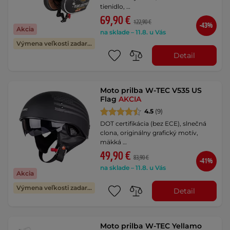
tienidlo, …
69,90 €
122,90 €
-43%
Akcia
na sklade – 11.8. u Vás
Výmena veľkosti zadarmo
Detail
Moto prilba W-TEC V535 US
Flag
AKCIA
4.5
(9)
DOT certifikácia (bez ECE), slnečná
clona, originálny grafický motív,
mäkká …
49,90 €
83,90 €
-41%
na sklade – 11.8. u Vás
Akcia
Výmena veľkosti zadarmo
Detail
Moto prilba W-TEC Yellamo