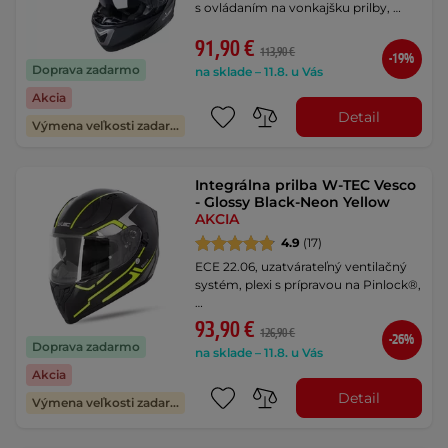
s ovládaním na vonkajšku prilby, …
91,90 €
113,90 €
-19%
Doprava zadarmo
na sklade – 11.8. u Vás
Akcia
Detail
Výmena veľkosti zadarmo
Integrálna prilba W-TEC Vesco
- Glossy Black-Neon Yellow
AKCIA
4.9
(17)
ECE 22.06, uzatvárateľný ventilačný
systém, plexi s prípravou na Pinlock®,
…
93,90 €
126,90 €
-26%
Doprava zadarmo
na sklade – 11.8. u Vás
Akcia
Detail
Výmena veľkosti zadarmo