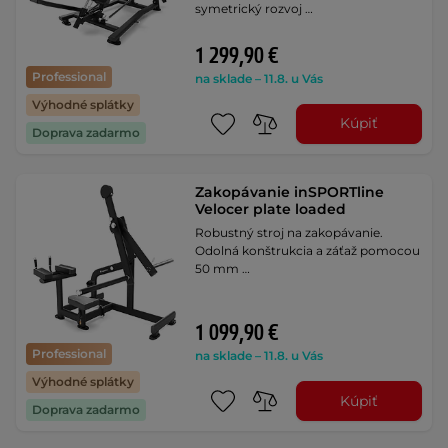
symetrický rozvoj …
1 299,90 €
Professional
na sklade – 11.8. u Vás
Výhodné splátky
Kúpiť
Doprava zadarmo
Zakopávanie inSPORTline
Velocer plate loaded
Robustný stroj na zakopávanie.
Odolná konštrukcia a záťaž pomocou
50 mm …
1 099,90 €
Professional
na sklade – 11.8. u Vás
Výhodné splátky
Kúpiť
Doprava zadarmo