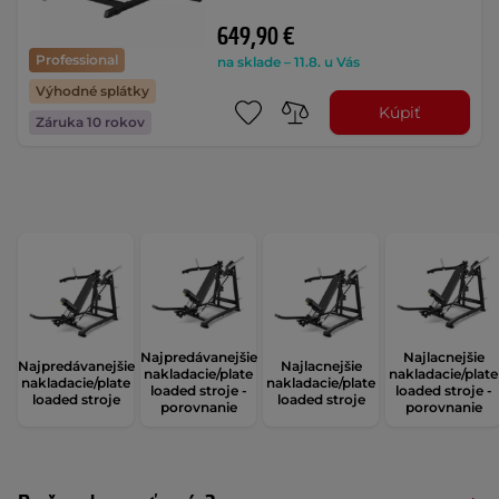
649,90 €
Professional
na sklade – 11.8. u Vás
Výhodné splátky
Kúpiť
Záruka 10 rokov
Najpredávanejšie
Najlacnejšie
Najpredávanejšie
Najlacnejšie
nakladacie/plate
nakladacie/plate
nakladacie/plate
nakladacie/plate
loaded stroje -
loaded stroje -
loaded stroje
loaded stroje
porovnanie
porovnanie