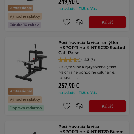
249,90 €
Professional
na sklade – 11.8. u Vás
Výhodné splátky
Kúpiť
Záruka 10 rokov
Posilňovacia lavica na lýtka
inSPORTline X-NT SC20 Seated
Calf Raise
4.3
(3)
Získajte silné a vyrysované lýtka!
Maximálne pohodlné čalúnenie,
robustná …
257,90 €
Professional
na sklade – 11.8. u Vás
Výhodné splátky
Kúpiť
Doprava zadarmo
Posilňovacia lavica
inSPORTline X-NT BT20 Biceps