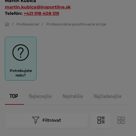
Martin Kubica
martin.kubica@insportline.sk
Telefón:
+421 918 408 519
Professional
Profesionálne posilňovacie stroje
Potrebujete
radu?
TOP
Najlacnejšie
Najdrahšie
Najžiadanejšie
N
Filtrovať