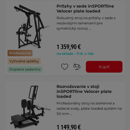
Príťahy v sede inSPORTline
Velocer plate loaded
Robustný stroj na príťahy v sede s
nezávislými ramenami pre
symetrický rozvoj …
1 359,90 €
Professional
na sklade – 11.8. u Vás
Výhodné splátky
Kúpiť
Doprava zadarmo
Roznožovanie v stoji
inSPORTline Velocer plate
loaded
Profesionálny stroj na stehenné a
sedacie svaly, plate-loaded systém na
50 mm …
1 149,90 €