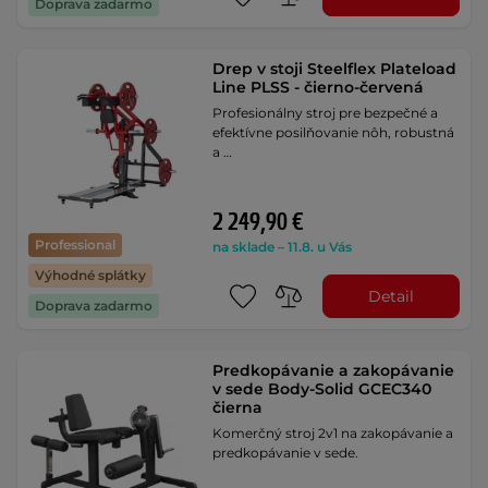
Doprava zadarmo
Drep v stoji Steelflex Plateload
Line PLSS - čierno-červená
Profesionálny stroj pre bezpečné a
efektívne posilňovanie nôh, robustná
a …
2 249,90 €
Professional
na sklade – 11.8. u Vás
Výhodné splátky
Detail
Doprava zadarmo
Predkopávanie a zakopávanie
v sede Body-Solid GCEC340
čierna
Komerčný stroj 2v1 na zakopávanie a
predkopávanie v sede.