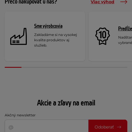
Prečo nakupovať u nás?
Viac výhod
Sme výrobcovia
Predĺže
Zakladáme si na vysokej
Nadšta
kvalite produktov aj
vybrané
služieb.
Akcie a zľavy na email
Akčný newsletter
Odoberať