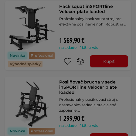
Hack squat inSPORTline
Velocer plate loaded
Profesionálny hack squat stroj pre
efektívne posilnenie nôh. Robustná …
1 569,90 €
na sklade – 11.8. u Vás
Novinka
Professional
Kúpiť
Výhodné splátky
Posilňovač brucha v sede
inSPORTline Velocer plate
loaded
Profesionálny posilňovací stroj s
nastavením sedadla pre cielené
zapojenie …
1 299,90 €
na sklade – 11.8. u Vás
Novinka
Professional