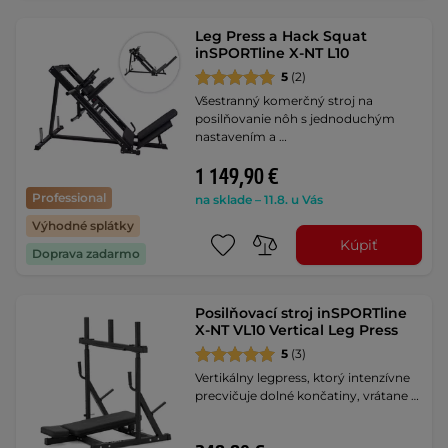
Leg Press a Hack Squat
inSPORTline X-NT L10
5
(2)
Všestranný komerčný stroj na
posilňovanie nôh s jednoduchým
nastavením a …
1 149,90 €
Professional
na sklade – 11.8. u Vás
Výhodné splátky
Kúpiť
Doprava zadarmo
Posilňovací stroj inSPORTline
X-NT VL10 Vertical Leg Press
5
(3)
Vertikálny legpress, ktorý intenzívne
precvičuje dolné končatiny, vrátane …