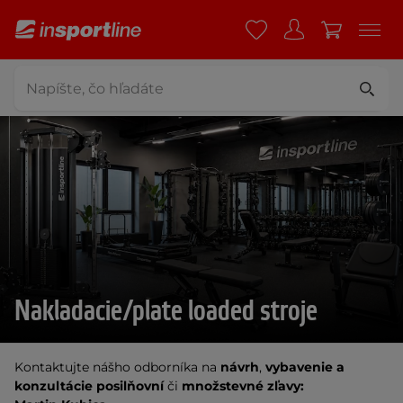
Nakladacie/plate loaded stroje
Kontaktujte nášho odborníka na
návrh
,
vybavenie a
konzultácie posilňovní
či
množstevné zľavy: