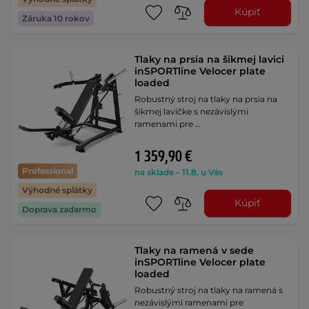
Kúpiť
Záruka 10 rokov
Tlaky na prsia na šikmej lavici
inSPORTline Velocer plate
loaded
Robustný stroj na tlaky na prsia na
šikmej lavičke s nezávislými
ramenami pre …
1 359,90 €
Professional
na sklade – 11.8. u Vás
Výhodné splátky
Kúpiť
Doprava zadarmo
Tlaky na ramená v sede
inSPORTline Velocer plate
loaded
Robustný stroj na tlaky na ramená s
nezávislými ramenami pre