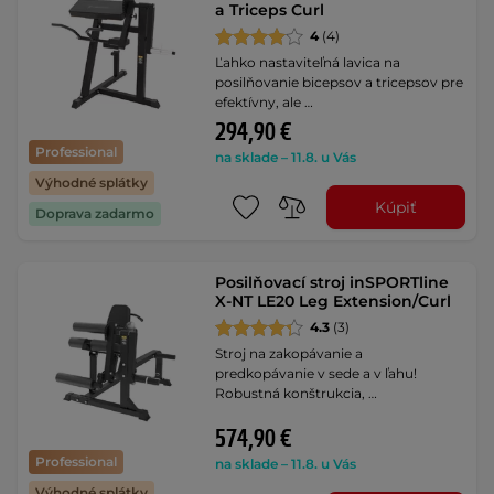
a Triceps Curl
4
(4)
Ľahko nastaviteľná lavica na
posilňovanie bicepsov a tricepsov pre
efektívny, ale …
294,90 €
Professional
na sklade – 11.8. u Vás
Výhodné splátky
Kúpiť
Doprava zadarmo
Posilňovací stroj inSPORTline
X-NT LE20 Leg Extension/Curl
4.3
(3)
Stroj na zakopávanie a
predkopávanie v sede a v ľahu!
Robustná konštrukcia, …
574,90 €
Professional
na sklade – 11.8. u Vás
Výhodné splátky