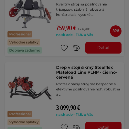
Kvalitný stroj na posilňovanie
tricepsov, stabilná robustná
konštrukcia, vysoké …
759,90 €
1 239,90 €
-39%
Professional
na sklade – 11.8. u Vás
Výhodné splátky
Detail
Doprava zadarmo
Drep v stoji šikmý Steelflex
Plateload Line PLHP - čierno-
červená
Profesionálny stroj pre bezpečné a
efektívne posilňovanie nôh, robustná
a …
3 099,90 €
Professional
na sklade – 11.8. u Vás
Výhodné splátky
Detail