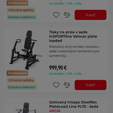
Professional
na sklade – 11.8. u Vás
Výhodné splátky
Kúpiť
Doprava zadarmo
Tlaky na prsia v sede
inSPORTline Velocer plate
loaded
Robustný stroj na tlaky na prsia v
sede s nezávislými ramenami pre
symetrický …
999,90 €
Professional
na sklade – 11.8. u Vás
Výhodné splátky
Kúpiť
Doprava zadarmo
Izolovaný triceps Steelflex
PlateLoad Line PLTE - šedá
AKCIA