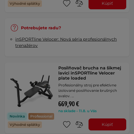
Kúpiť
Výhodné splátky
Potrebujete radu?
inSPORTline Velocer: Nová séria profesionálnych
trenažérov
Posilňovač brucha na šikmej
lavici inSPORTline Velocer
plate loaded
Profesionálny stroj pre efektívne
izolované posilňovanie brušných
svalov. …
669,90 €
na sklade – 11.8. u Vás
Novinka
Professional
Kúpiť
Výhodné splátky