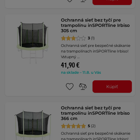
Ochranná sieť bez tyčí pre
trampolínu inSPORTline Irbiso
305 cm
3
(1)
Ochranná sieť pre bezpečné skákanie
na trampolínach inSPORTline Irbiso!
Vstupný …
41,90 €
na sklade – 11.8. u Vás
Kúpiť
Ochranná sieť bez tyčí pre
trampolínu inSPORTline Irbiso
366 cm
5
(2)
Ochranná sieť pre bezpečné skákanie
na trampolínach inSPORTline Irbiso!