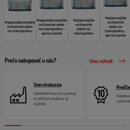
Najlacnejšie
Najpredávanejšie
Najlacnejšie
Najpredávanejšie
ochranné
ochranné siete
ochranné
ochranné siete
siete na
na trampolínu -
siete na
na trampolínu
trampolínu -
porovnanie
trampolínu
porovnanie
Prečo nakupovať u nás?
Viac výhod
Sme výrobcovia
Predĺže
Zakladáme si na vysokej
Nadšta
kvalite produktov aj
vybrané
služieb.