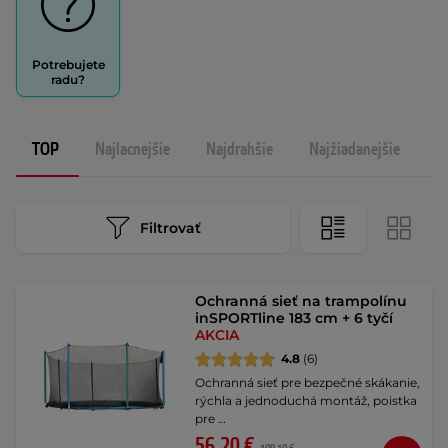
Potrebujete
radu?
TOP
Najlacnejšie
Najdrahšie
Najžiadanejšie
N
Filtrovať
Ochranná sieť na trampolínu
inSPORTline 183 cm + 6 tyčí
AKCIA
4.8
(6)
Ochranná sieť pre bezpečné skákanie,
rýchla a jednoduchá montáž, poistka
pre …
56,20 €