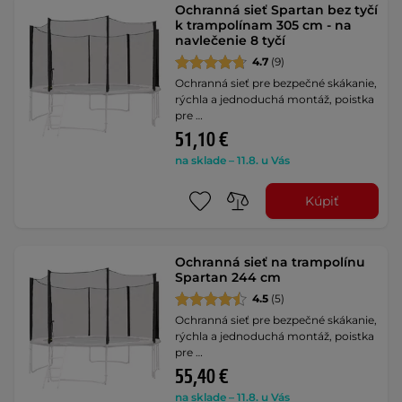
Ochranná sieť Spartan bez tyčí
k trampolínam 305 cm - na
navlečenie 8 tyčí
4.7
(9)
Ochranná sieť pre bezpečné skákanie,
rýchla a jednoduchá montáž, poistka
pre …
51,10 €
na sklade – 11.8. u Vás
Kúpiť
Ochranná sieť na trampolínu
Spartan 244 cm
4.5
(5)
Ochranná sieť pre bezpečné skákanie,
rýchla a jednoduchá montáž, poistka
pre …
55,40 €
na sklade – 11.8. u Vás