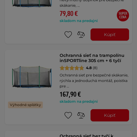
skákanie, …
79,80 €
SUPER
CENA
skladom na predajni
Kúpiť
Ochranná sieť na trampolínu
inSPORTline 305 cm + 6 tyčí
4.8
(8)
Ochranná sieť pre bezpečné skákanie,
rýchla a jednoduchá montáž, poistka
pre …
167,90 €
skladom na predajni
Výhodné splátky
Kúpiť
Ochranná sieť bez tyčí k