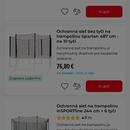
Kúpiť
Ochranná sieť bez tyčí na
trampolínu Spartan 487 cm -
na 10 tyčí
Ochranná sieť na trampolínu je
nevyhnutný doplnok pre bezpečné
skákanie, …
76,80 €
na sklade – 11.8. u Vás
Doprava zadarmo
Kúpiť
Ochranná sieť na trampolínu
inSPORTline 244 cm + 6 tyčí
4.7
(9)
Ochranná sieť na trampolínu je
nevyhnutný doplnok pre bezpečné