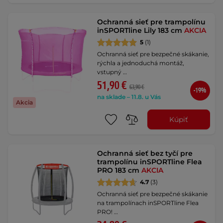
Ochranná sieť pre trampolínu
inSPORTline Lily 183 cm
AKCIA
5
(1)
Ochranná sieť pre bezpečné skákanie,
rýchla a jednoduchá montáž,
vstupný …
51,90 €
63,90 €
-19%
na sklade – 11.8. u Vás
Akcia
Kúpiť
Ochranná sieť bez tyčí pre
trampolínu inSPORTline Flea
PRO 183 cm
AKCIA
4.7
(3)
Ochranná sieť pre bezpečné skákanie
na trampolínach inSPORTline Flea
PRO! …