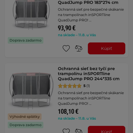
QuadJump PRO 183*274 cm
Ochranná sieť pre bezpečné skákanie
na trampolínach inSPORTline
QuadJump PRO! …
93,90 €
na sklade – 11.8. u Vás
Doprava zadarmo
Kúpiť
Ochranná sieť bez tyčí pre
trampolínu inSPORTline
QuadJump PRO 244*335 cm
5
(1)
Ochranná sieť pre bezpečné skákanie
na trampolínach inSPORTline
QuadJump PRO! …
108,10 €
Výhodné splátky
na sklade – 11.8. u Vás
Doprava zadarmo
Kúpiť