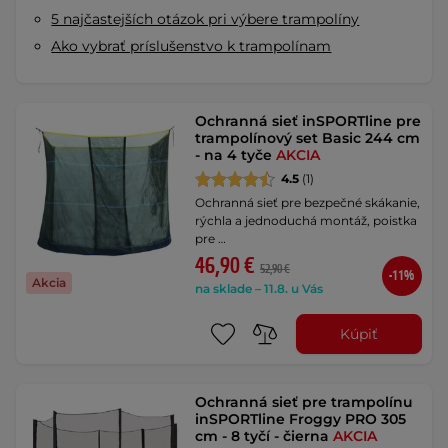
5 najčastejších otázok pri výbere trampolíny
Ako vybrať príslušenstvo k trampolínam
Ochranná sieť inSPORTline pre
trampolínový set Basic 244 cm
- na 4 tyče
AKCIA
4.5
(1)
Ochranná sieť pre bezpečné skákanie,
rýchla a jednoduchá montáž, poistka
pre …
46,90 €
52,90 €
-11%
Akcia
na sklade – 11.8. u Vás
Kúpiť
Ochranná sieť pre trampolínu
inSPORTline Froggy PRO 305
cm - 8 tyčí - čierna
AKCIA