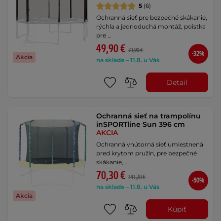
5
(6)
Ochranná sieť pre bezpečné skákanie,
rýchla a jednoduchá montáž, poistka
pre …
49,90 €
73,90 €
-32%
Akcia
na sklade – 11.8. u Vás
Detail
Ochranná sieť na trampolínu
inSPORTline Sun 396 cm
AKCIA
Ochranná vnútorná sieť umiestnená
pred krytom pružín, pre bezpečné
skákanie, …
70,30 €
141,20 €
-50%
na sklade – 11.8. u Vás
Akcia
Kúpiť