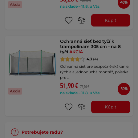
108,10 €
-48%
Akcia
na sklade – 11.8. u Vás
Kúpiť
Ochranná sieť bez tyčí k
trampolínam 305 cm - na 8
tyčí
AKCIA
4.3
(4)
Ochranná sieť pre bezpečné skákanie,
rýchla a jednoduchá montáž, poistka
pre …
51,90 €
73,90 €
-30%
Akcia
na sklade – 11.8. u Vás
Kúpiť
Potrebujete radu?