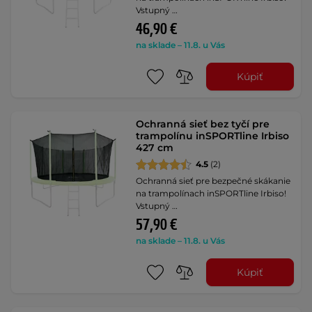
Vstupný …
46,90 €
na sklade – 11.8. u Vás
Kúpiť
Ochranná sieť bez tyčí pre
trampolínu inSPORTline Irbiso
427 cm
4.5
(2)
Ochranná sieť pre bezpečné skákanie
na trampolínach inSPORTline Irbiso!
Vstupný …
57,90 €
na sklade – 11.8. u Vás
Kúpiť