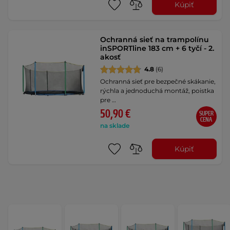
Kúpiť
Ochranná sieť na trampolínu
inSPORTline 183 cm + 6 tyčí - 2.
akosť
4.8
(6)
Ochranná sieť pre bezpečné skákanie,
rýchla a jednoduchá montáž, poistka
pre …
50,90 €
SUPER
CENA
na sklade
Kúpiť