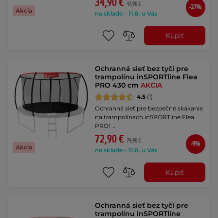
34,90 €
47,90 €
-27%
Akcia
na sklade – 11.8. u Vás
Kúpiť
Ochranná sieť bez tyčí pre
trampolínu inSPORTline Flea
PRO 430 cm
AKCIA
4.5
(1)
Ochranná sieť pre bezpečné skákanie
na trampolínach inSPORTline Flea
PRO! …
72,90 €
79,90 €
-9%
Akcia
na sklade – 11.8. u Vás
Kúpiť
Ochranná sieť bez tyčí pre
trampolínu inSPORTline