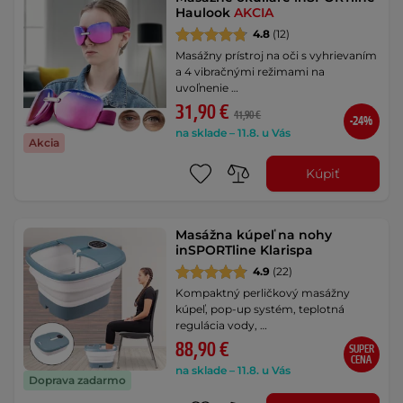
Haulook
AKCIA
4.8
(12)
Masážny prístroj na oči s vyhrievaním
a 4 vibračnými režimami na
uvoľnenie …
31,90 €
41,90 €
-24%
na sklade – 11.8. u Vás
Akcia
Kúpiť
Masážna kúpeľ na nohy
inSPORTline Klarispa
4.9
(22)
Kompaktný perličkový masážny
kúpeľ, pop-up systém, teplotná
regulácia vody, …
88,90 €
SUPER
CENA
na sklade – 11.8. u Vás
Doprava zadarmo