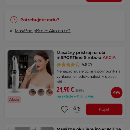
Potrebujete radu?
Masážne pištole: Ako na to?
Masážny prístroj na oči
inSPORTline Simbora
AKCIA
4.3
(7)
Nenápadný, ale účinný pomocník na
vyhladenie nedokonalostí v oblasti
očí. …
24,90 €
30,90 €
-19%
na sklade – 11.8. u Vás
Akcia
Kúpiť
Masážne okuliare inSPORTline