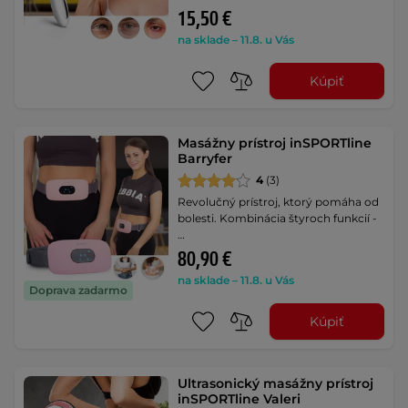
15,50 €
na sklade – 11.8. u Vás
Kúpiť
Masážny prístroj inSPORTline
Barryfer
4
(3)
Revolučný prístroj, ktorý pomáha od
bolesti. Kombinácia štyroch funkcií -
…
80,90 €
na sklade – 11.8. u Vás
Doprava zadarmo
Kúpiť
Ultrasonický masážny prístroj
inSPORTline Valeri