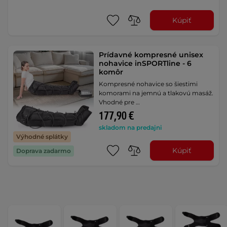
Kúpiť
Prídavné kompresné unisex
nohavice inSPORTline - 6
komôr
Kompresné nohavice so šiestimi
komorami na jemnú a tlakovú masáž.
Vhodné pre …
177,90 €
skladom na predajni
Výhodné splátky
Kúpiť
Doprava zadarmo