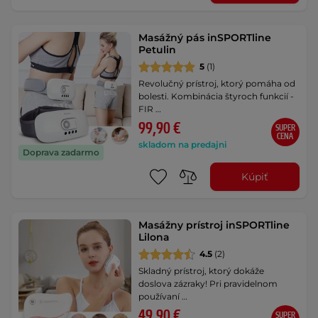
Masážný pás inSPORTline
Petulin
5
(1)
Revolučný prístroj, ktorý pomáha od
bolesti. Kombinácia štyroch funkcií -
FIR …
99,90 €
SUPER
CENA
skladom na predajni
Doprava zadarmo
Kúpiť
Masážny prístroj inSPORTline
Lilona
4.5
(2)
Skladný prístroj, ktorý dokáže
doslova zázraky! Pri pravidelnom
používaní …
49,90 €
SUPER