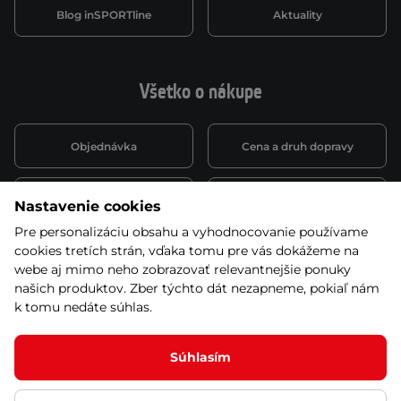
Blog inSPORTline
Aktuality
Všetko o nákupe
Objednávka
Cena a druh dopravy
Spôsob platby
Vernostný systém
Nastavenie cookies
Pre personalizáciu obsahu a vyhodnocovanie používame
cookies tretích strán, vďaka tomu pre vás dokážeme na
Montáž a servis
Reklamácie a záruka
webe aj mimo neho zobrazovať relevantnejšie ponuky
našich produktov. Zber týchto dát nezapneme, pokiaľ nám
k tomu nedáte súhlas.
Kariéra
Obchodné podmienky
Súhlasím