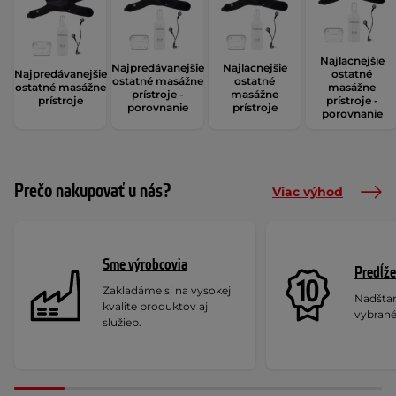
Najlacnejšie
Najpredávanejšie
Najlacnejšie
Najpredávanejšie
ostatné
ostatné masážne
ostatné
ostatné masážne
masážne
prístroje -
masážne
prístroje
prístroje -
porovnanie
prístroje
porovnanie
Prečo nakupovať u nás?
Viac výhod
Sme výrobcovia
Predĺže
Zakladáme si na vysokej
Nadšta
kvalite produktov aj
vybrané
služieb.