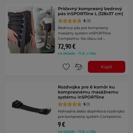
Prídavný kompresný bedrový
pás inSPORTline L (128x37 cm)
5
(3)
Bedrový pás pre kompresný
masážny systém inSPORTline
Compisimo. Na úľavu od …
72,90 €
na sklade – 11.8. u Vás
Kúpiť
Rozdvojka pre 6 komôr ku
kompresnému masážnemu
systému inSPORTline
5
(1)
Náhradná alebo doplnková rozdvojka
pre kompresný systém Compisimo.
9 €
na sklade – 11.8. u Vás