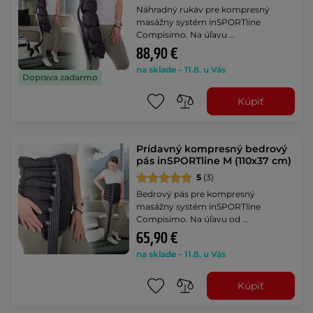
Náhradný rukáv pre kompresný
masážny systém inSPORTline
Compisimo. Na úľavu …
88,90 €
na sklade – 11.8. u Vás
Doprava zadarmo
Kúpiť
Prídavný kompresný bedrový
pás inSPORTline M (110x37 cm)
5
(3)
Bedrový pás pre kompresný
masážny systém inSPORTline
Compisimo. Na úľavu od …
65,90 €
na sklade – 11.8. u Vás
Kúpiť