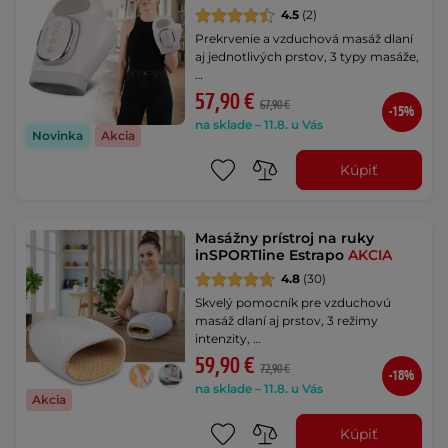
4.5
(2)
Prekrvenie a vzduchová masáž dlaní
aj jednotlivých prstov, 3 typy masáže,
…
57,90 €
67,90 €
-15%
na sklade – 11.8. u Vás
Novinka
Akcia
Kúpiť
Masážny prístroj na ruky
inSPORTline Estrapo
AKCIA
4.8
(30)
Skvelý pomocník pre vzduchovú
masáž dlaní aj prstov, 3 režimy
intenzity, …
59,90 €
72,90 €
-18%
na sklade – 11.8. u Vás
Akcia
Kúpiť