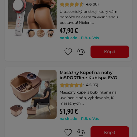
4.6
(18)
Ultrasonický prístroj, ktorý vám
pomôže na ceste za vysnívanou
postavou! Nielen …
47,90 €
na sklade – 11.8. u Vás
Kúpiť
Masážny kúpeľ na nohy
inSPORTline Kubispa EVO
4.5
(13)
Masážny kúpeľ s bublinkami na
uvoľnenie nôh, vyhrievanie, 10
masážnych …
51,90 €
na sklade – 11.8. u Vás
Kúpiť