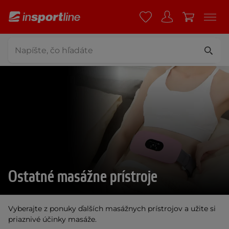
Ostatné masážne prístroje
Vyberajte z ponuky ďalších masážnych prístrojov a užite si
priaznivé účinky masáže.