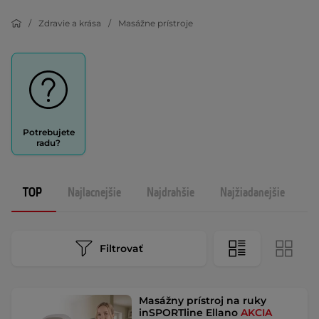
Zdravie a krása
Masážne prístroje
Potrebujete
radu?
TOP
Najlacnejšie
Najdrahšie
Najžiadanejšie
N
Filtrovať
Masážny prístroj na ruky
inSPORTline Ellano
AKCIA