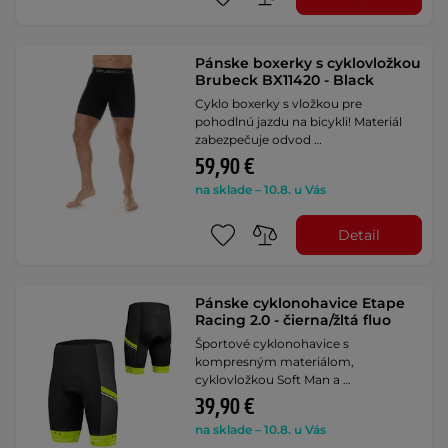
Pánske boxerky s cyklovložkou
Brubeck BX11420 - Black
Cyklo boxerky s vložkou pre
pohodlnú jazdu na bicykli! Materiál
zabezpečuje odvod …
59,90 €
na sklade – 10.8. u Vás
Detail
Pánske cyklonohavice Etape
Racing 2.0 - čierna/žltá fluo
Športové cyklonohavice s
kompresným materiálom,
cyklovložkou Soft Man a …
39,90 €
na sklade – 10.8. u Vás