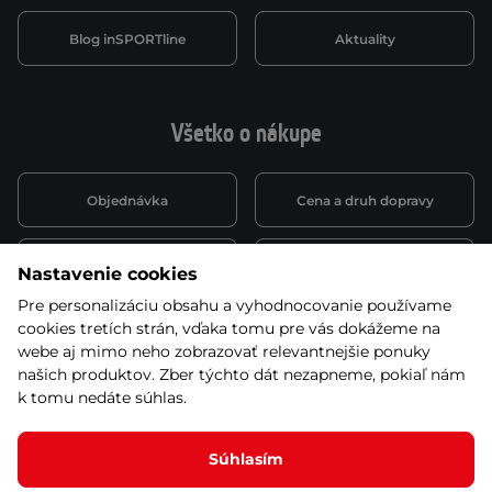
Blog inSPORTline
Aktuality
Všetko o nákupe
Objednávka
Cena a druh dopravy
Spôsob platby
Vernostný systém
Nastavenie cookies
Pre personalizáciu obsahu a vyhodnocovanie používame
cookies tretích strán, vďaka tomu pre vás dokážeme na
Montáž a servis
Reklamácie a záruka
webe aj mimo neho zobrazovať relevantnejšie ponuky
našich produktov. Zber týchto dát nezapneme, pokiaľ nám
k tomu nedáte súhlas.
Kariéra
Obchodné podmienky
Súhlasím