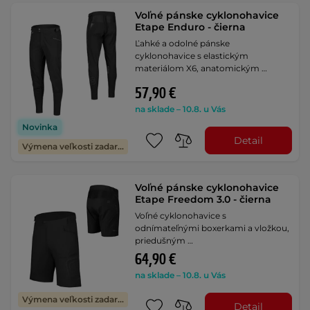
Voľné pánske cyklonohavice
Etape Enduro - čierna
Ľahké a odolné pánske
cyklonohavice s elastickým
materiálom X6, anatomickým …
57,90 €
na sklade – 10.8. u Vás
Novinka
Detail
Výmena veľkosti zadarmo
Voľné pánske cyklonohavice
Etape Freedom 3.0 - čierna
Voľné cyklonohavice s
odnímateľnými boxerkami a vložkou,
priedušným …
64,90 €
na sklade – 10.8. u Vás
Výmena veľkosti zadarmo
Detail