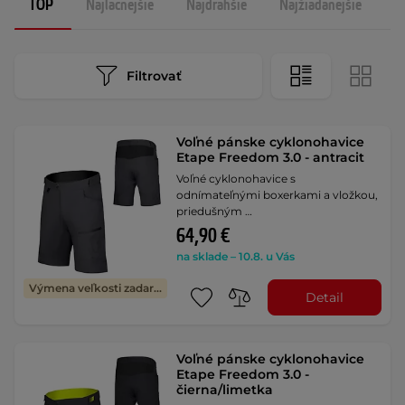
TOP
Najlacnejšie
Najdrahšie
Najžiadanejšie
N
Filtrovať
Voľné pánske cyklonohavice
Etape Freedom 3.0 - antracit
Voľné cyklonohavice s
odnímateľnými boxerkami a vložkou,
priedušným …
64,90 €
na sklade – 10.8. u Vás
Výmena veľkosti zadarmo
Detail
Voľné pánske cyklonohavice
Etape Freedom 3.0 -
čierna/limetka