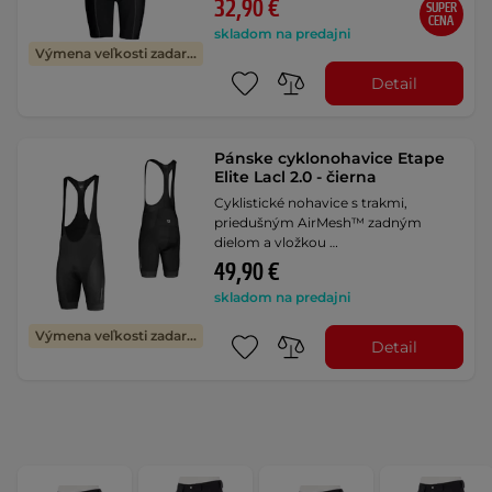
32,90 €
SUPER
CENA
skladom na predajni
Výmena veľkosti zadarmo
Detail
Pánske cyklonohavice Etape
Elite Lacl 2.0 - čierna
Cyklistické nohavice s trakmi,
priedušným AirMesh™ zadným
dielom a vložkou …
49,90 €
skladom na predajni
Výmena veľkosti zadarmo
Detail