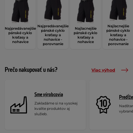
Najpredávanejšie
Najlacnejšie
Najpredávanejšie
Najlacnejšie
pánské cyklo
pánské cyklo
pánské cyklo
pánské cyklo
kraťasy a
kraťasy a
kraťasy a
kraťasy a
nohavice -
nohavice -
nohavice
nohavice
porovnanie
porovnanie
Prečo nakupovať u nás?
Viac výhod
Sme výrobcovia
Predĺže
Zakladáme si na vysokej
Nadšta
kvalite produktov aj
vybrané
služieb.