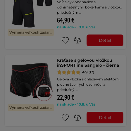
Voľné cyklonohavice s
odnímateľnými boxerkami a vložkou,
priedušným …
64,90 €
na sklade – 10.8. u Vás
Výmena veľkosti zadarmo
Detail
Kraťase s gélovou vložkou
inSPORTline Sangelo - čierna
4.9
(17)
Gélová vložka s chladivým efektom,
ploché švy, rýchloschnúci a
priedušný …
22,90 €
na sklade – 10.8. u Vás
Výmena veľkosti zadarmo
Detail