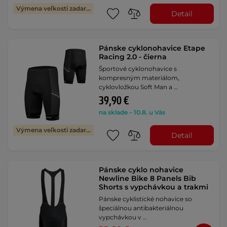
Výmena veľkosti zadarmo
Detail
Pánske cyklonohavice Etape
Racing 2.0 - čierna
Športové cyklonohavice s
kompresným materiálom,
cyklovložkou Soft Man a …
39,90 €
na sklade – 10.8. u Vás
Výmena veľkosti zadarmo
Detail
Pánske cyklo nohavice
Newline Bike 8 Panels Bib
Shorts s vypchávkou a trakmi
Pánske cyklistické nohavice so
špeciálnou antibakteriálnou
vypchávkou v …