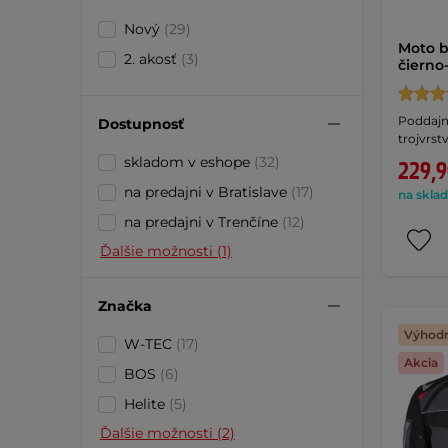
Nový
(29)
Moto b
2. akosť
(3)
čierno
Poddajný
Dostupnosť
trojvrs
skladom v eshope
(32)
229,9
na predajni v Bratislave
(17)
na sklad
na predajni v Trenčíne
(12)
Ďalšie možnosti (1)
Značka
Výhodn
W-TEC
(17)
Akcia
BOS
(6)
Helite
(5)
Ďalšie možnosti (2)