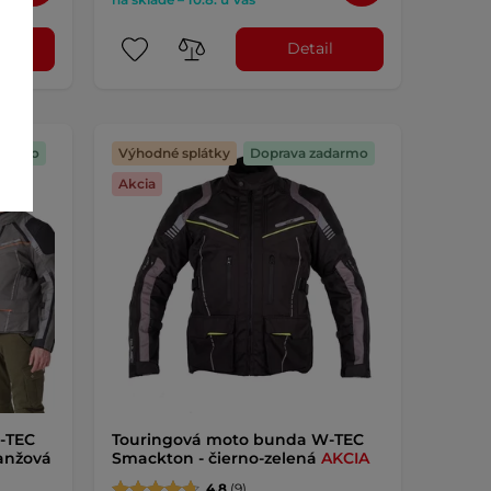
l
Detail
darmo
Výhodné splátky
Doprava zadarmo
Akcia
-TEC
Touringová moto bunda W-TEC
anžová
Smackton - čierno-zelená
AKCIA
4.8
(9)