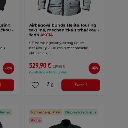
uring
Airbagová bunda Helite Touring
ačkou -
textilná, mechanická s trhačkou -
šedá
AKCIA
CE homologovaný airbag úplne
kou
nafúknutý v 100 ms, s mechanickou
aktiváciou, …
529,90 €
829,90 €
-36%
-36%
na sklade – 10.8. u Vás
l
Detail
darmo
Výhodné splátky
Doprava zadarmo
Akcia