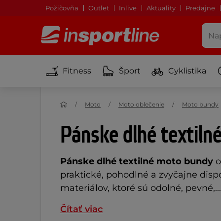
Požičovňa
Outlet
Inlive
Aktuality
Predajne
Fitness
Šport
Cyklistika
Moto
Moto oblečenie
Moto bundy
Pánske dlhé textiln
Pánske dlhé textilné moto bundy
o
praktické, pohodlné a zvyčajne dis
materiálov, ktoré sú odolné, pevné,...
Čítať viac