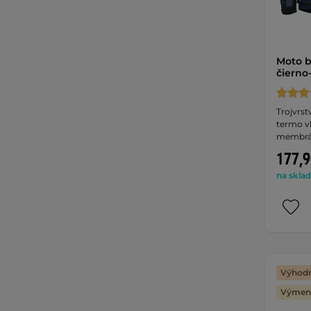
Moto 
čierno
Trojvrs
termo v
membrá
177,9
na sklad
Výhodn
Výmena