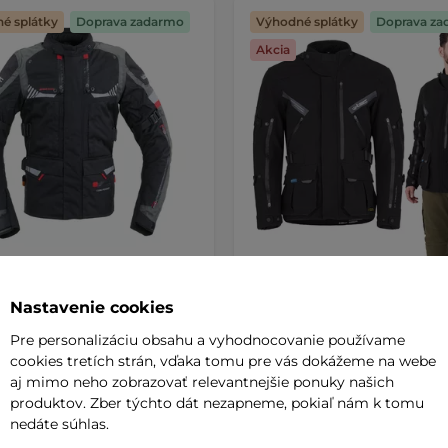
é splátky
Doprava zadarmo
Výhodné splátky
Doprava za
Akcia
ngová moto bunda W-TEC
Moto bunda W-TEC Nykolas
enta Evo - Thunderstorm
čierna
AKCIA
Nastavenie cookies
KCIA
5
(1)
Pre personalizáciu obsahu a vyhodnocovanie používame
5
(2)
Trojvrstvová bunda, odolný a ela
cookies tretích strán, vďaka tomu pre vás dokážeme na webe
 úrovne 2 na lakťoch a
Ripstop, 100% waterproof -
aj mimo neho zobrazovať relevantnejšie ponuky našich
, 2v1 klimatická vložka, veľké …
nepremokavé …
produktov. Zber týchto dát nezapneme, pokiaľ nám k tomu
0 €
174,90 €
nedáte súhlas.
319,90 €
277,90 €
-34%
e – 10.8. u Vás
na sklade – 10.8. u Vás