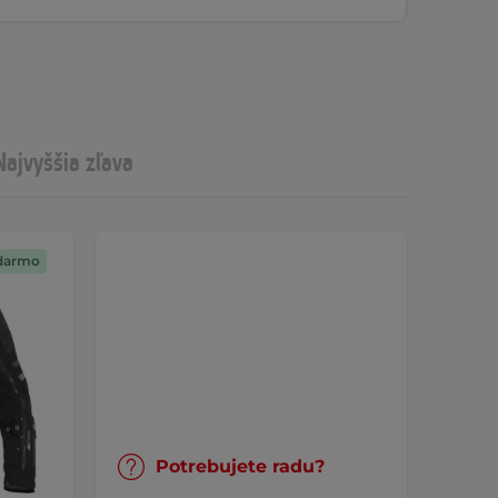
Najvyššia zľava
darmo
Potrebujete radu?