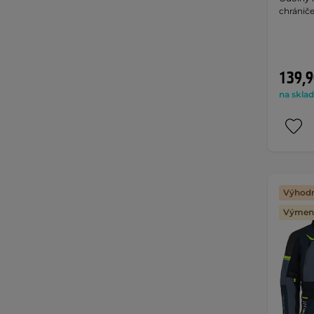
chrániče
139,9
na sklad
Výhodn
Výmena