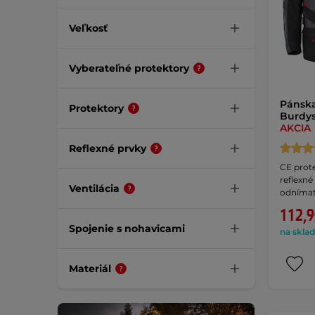
Veľkosť
Vyberateľné protektory
Pánsk
Protektory
Burdys
AKCIA
Reflexné prvky
CE prote
reflexné
Ventilácia
odnímat
112,9
Spojenie s nohavicami
na sklad
Materiál