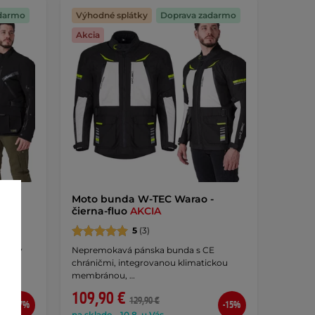
darmo
Výhodné splátky
Doprava zadarmo
Akcia
 -
Moto bunda W-TEC Warao -
čierna-fluo
AKCIA
5
(3)
stický
Nepremokavá pánska bunda s CE
chráničmi, integrovanou klimatickou
membránou, …
109,90 €
129,90 €
-37%
-15%
na sklade – 10.8. u Vás