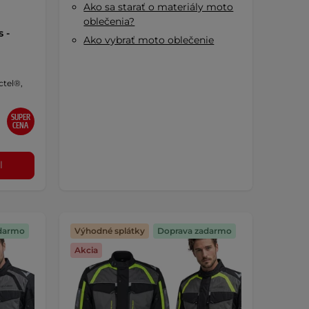
Ako sa starať o materiály moto
oblečenia?
 -
Ako vybrať moto oblečenie
ctel®,
SUPER
CENA
l
darmo
Výhodné splátky
Doprava zadarmo
Akcia