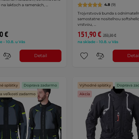
4.8
(9)
 na lakťoch a ramenách, …
Trojvrstvová bunda s odnímateľ
samostatne nositeľnou softshell
vrstvou, …
0 €
151,90 €
253,30 €
e – 10.8. u Vás
na sklade – 10.8. u Vás
Detail
Detai
é splátky
Doprava zadarmo
Výhodné splátky
Doprava za
 veľkosti zadarmo
Akcia