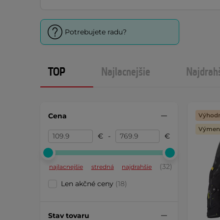
Potrebujete radu?
TOP
Najlacnejšie
Najdrah
Cena
Výhodn
Výmena
€
-
€
(32)
najlacnejšie
stredná
najdrahšie
Len akčné ceny
(18)
Stav tovaru