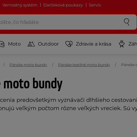
Vernostný systém
Darčekové poukazy
Servis
Moto
Outdoor
Zdravie a krása
Záh
Pánske moto bundy
Pánske textilné moto bundy
Pánske d
é moto bundy
cenia predovšetkým vyznávači dlhšieho cestovani
ponujú veľkým počtom rôzne veľkých vreciek. Sú v