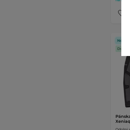
Novink
Doprav
Pánsk
Xeniaq
Odolný 