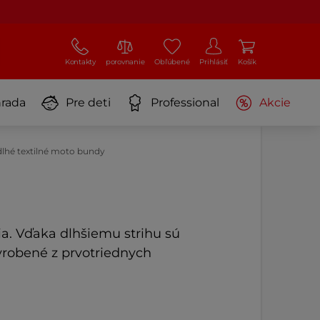
Kontakty
porovnanie
Obľúbené
Prihlásiť
Košík
rada
Pre deti
Professional
Akcie
lhé textilné moto bundy
a. Vďaka dlhšiemu strihu sú
yrobené z prvotriednych