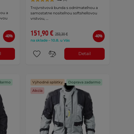
Trojvrstvová bunda s odnímateľnou a
nou a
samostatne nositeľnou softshellovou
ovou
vrstvou, …
151,90 €
253,30 €
-40%
-40%
na sklade – 10.8. u Vás
l
Detail
darmo
Výhodné splátky
Doprava zadarmo
Akcia