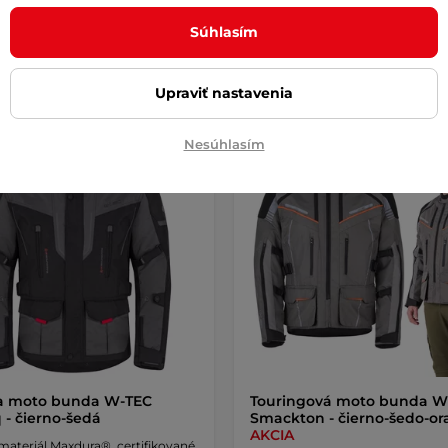
Súhlasím
Detail
Detai
Upraviť nastavenia
a
Výhodné splátky
Výhodné splátky
Doprava za
Nesúhlasím
a zadarmo
Akcia
a moto bunda W-TEC
Touringová moto bunda W
 - čierno-šedá
Smackton - čierno-šedo-or
AKCIA
materiál Maxdura®, certifikované