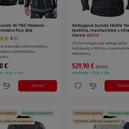
bunda W-TEC Modock -
Airbagová bunda Helite To
-modro-fluo žltá
textilná, mechanická s trh
čierna
AKCIA
5
(2)
CE homologovaný airbag úplne
tvová bunda s odnímateľnou
nafúknutý v 100 ms, s mechanic
ložkou a klimatickou
aktiváciou, …
nou, …
0 €
529,90 €
829,90 €
e – 10.8. u Vás
na sklade – 10.8. u Vás
Detail
Detai
é splátky
Doprava zadarmo
Výhodné splátky
Doprava za
 veľkosti zadarmo
Výmena veľkosti zadarmo