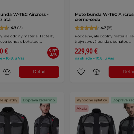
unda W-TEC Aircross -
Moto bunda W-TEC Aircross
-zlatá
čierno-šedá
4.7
(15)
4.7
(15)
, ale odolný materiál Tactel®,
Poddajný, ale odolný materiál Ta
tvová bunda s bohatou …
trojvrstvová bunda s bohatou …
0 €
229,90 €
SUPER
CENA
e – 10.8. u Vás
na sklade – 10.8. u Vás
Detail
Detai
é splátky
Doprava zadarmo
Výhodné splátky
Doprava za
Akcia