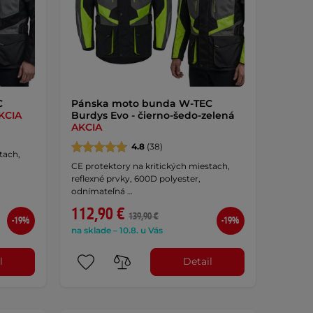
C
Pánska moto bunda W-TEC
KCIA
Burdys Evo - čierno-šedo-zelená
AKCIA
4.8
(38)
tach,
CE protektory na kritických miestach,
reflexné prvky, 600D polyester,
odnímateľná …
112,90 €
139,90 €
-19%
-19%
na sklade – 10.8. u Vás
l
Detail