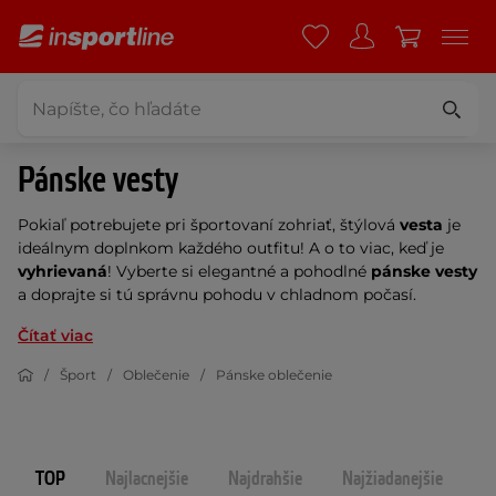
Pánske vesty
Pokiaľ potrebujete pri športovaní zohriať, štýlová
vesta
je
ideálnym doplnkom každého outfitu! A o to viac, keď je
vyhrievaná
! Vyberte si elegantné a pohodlné
pánske vesty
a doprajte si tú správnu pohodu v chladnom počasí.
Čítať viac
Šport
Oblečenie
Pánske oblečenie
TOP
Najlacnejšie
Najdrahšie
Najžiadanejšie
N