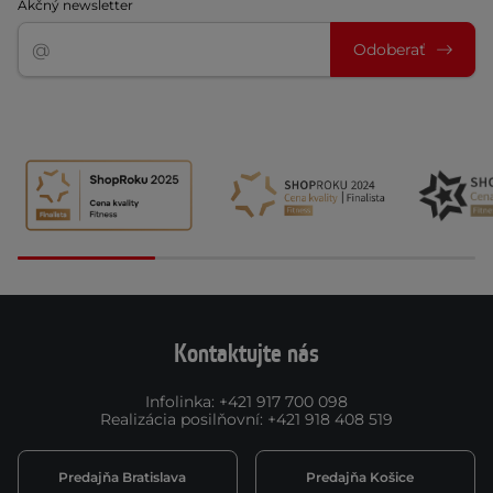
Akčný newsletter
Odoberať
Kontaktujte nás
Infolinka
:
+421 917 700 098
Realizácia posilňovní
:
+421 918 408 519
Predajňa Bratislava
Predajňa Košice