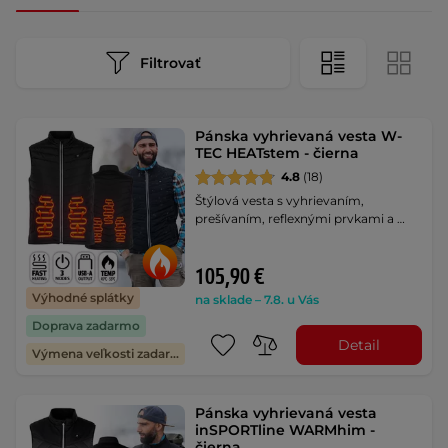
Filtrovať
Pánska vyhrievaná vesta W-
TEC HEATstem - čierna
4.8
(18)
Štýlová vesta s vyhrievaním,
prešívaním, reflexnými prvkami a …
105,90 €
Výhodné splátky
na sklade – 7.8. u Vás
Doprava zadarmo
Detail
Výmena veľkosti zadarmo
Pánska vyhrievaná vesta
inSPORTline WARMhim -
čierna