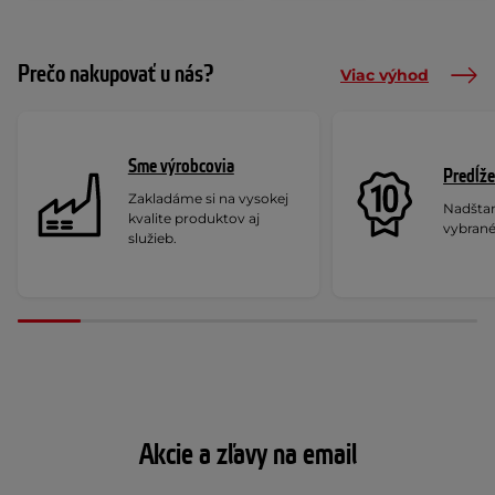
Prečo nakupovať u nás?
Viac výhod
Sme výrobcovia
Predĺže
Zakladáme si na vysokej
Nadšta
kvalite produktov aj
vybrané
služieb.
Akcie a zľavy na email