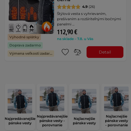
4.9
(26)
Štýlová vesta s vyhrievaním,
prešívaním a rozšíriteľnými bočnými
panelmi …
112,90 €
Výhodné splátky
na sklade – 7.8. u Vás
Doprava zadarmo
Detail
Výmena veľkosti zadarmo
Najpredávanejšie
Najlacnejšie
Najpredávanejšie
Najlacnejšie
pánske vesty -
pánske vesty
pánske vesty
pánske vesty
porovnanie
- porovnanie